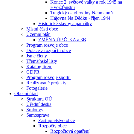
Konec 2. světové války a rok 1945 na
Hvožďansku
Tragický osud rodiny Neumannů
Hájovna Na Dědku - říjen 1944
Historické stavby a památky
Místní části obce
Územní plán
ZMĚNA ÚP Č. 3 A a 3B
Program rozvoje obce
Dotace z rozpočtu obce
Jsme členy
Třemšínské listy
Katalog firem
GDPR
Program rozvoje sportu
Realizované projekty
Fotogalerie
Obecní úřad
Struktura OÚ
Úřední deska
Smlouvy
Samospráva
Zastupitelstvo obce
Rozpočty obce
Rozpočtová opatření