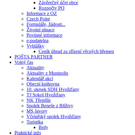
Závěrečný účet obce
Rozpočty PO
Informace z OZ
Czech Point
Formuláře, žádosti...
Životní situace
Povinné informace
e-podatelna
Vyhlášky
Ceník úhrad za zřízení věcných břemen
POŠTA PARTNER
Volný čas
Aktuality
Aktuality z Munipolis
Kalendář akcí
Obecní knihovna
10. okrsek SDH Hvožďany
TJ Sokol Hvožďany
NK Třemšín
Spolek Beneše z Blíživy
MS Javory
Včelařský spolek Hvožďany
Turistika
Brdy
Praktické info