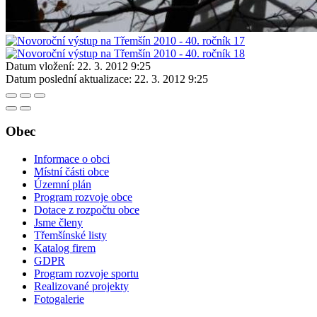
Datum vložení:
22. 3. 2012 9:25
Datum poslední aktualizace:
22. 3. 2012 9:25
Obec
Informace o obci
Místní části obce
Územní plán
Program rozvoje obce
Dotace z rozpočtu obce
Jsme členy
Třemšínské listy
Katalog firem
GDPR
Program rozvoje sportu
Realizované projekty
Fotogalerie