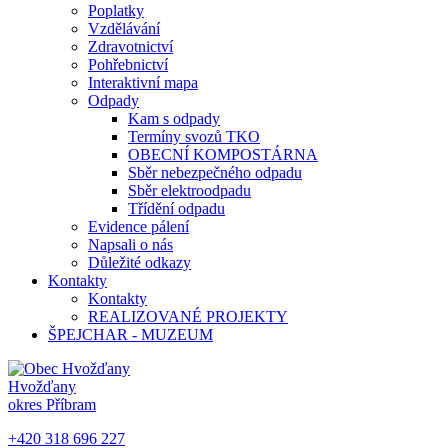
Poplatky
Vzdělávání
Zdravotnictví
Pohřebnictví
Interaktivní mapa
Odpady
Kam s odpady
Termíny svozů TKO
OBECNÍ KOMPOSTÁRNA
Sběr nebezpečného odpadu
Sběr elektroodpadu
Třídění odpadu
Evidence pálení
Napsali o nás
Důležité odkazy
Kontakty
Kontakty
REALIZOVANÉ PROJEKTY
ŠPEJCHAR - MUZEUM
Hvožďany
okres Příbram
+420 318 696 227