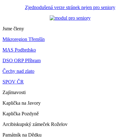
Zjednodušená verze stránek nejen pro seniory
Jsme členy
Mikroregion Třemšín
MAS Podbrdsko
DSO ORP Příbram
Čechy nad zlato
SPOV ČR
Zajímavosti
Kaplička na Javory
Kaplička Pozdyně
Arcibiskupský zámeček Roželov
Památník na Dědku