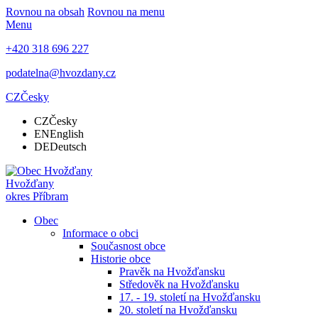
Rovnou na obsah
Rovnou na menu
Menu
+420 318 696 227
podatelna@hvozdany.cz
CZ
Česky
CZ
Česky
EN
English
DE
Deutsch
Hvožďany
okres Příbram
Obec
Informace o obci
Současnost obce
Historie obce
Pravěk na Hvožďansku
Středověk na Hvožďansku
17. - 19. století na Hvožďansku
20. století na Hvožďansku