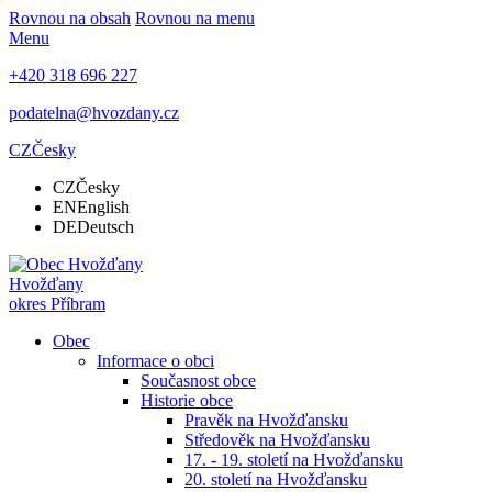
Rovnou na obsah
Rovnou na menu
Menu
+420 318 696 227
podatelna@hvozdany.cz
CZ
Česky
CZ
Česky
EN
English
DE
Deutsch
Hvožďany
okres Příbram
Obec
Informace o obci
Současnost obce
Historie obce
Pravěk na Hvožďansku
Středověk na Hvožďansku
17. - 19. století na Hvožďansku
20. století na Hvožďansku