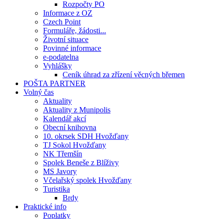
Rozpočty PO
Informace z OZ
Czech Point
Formuláře, žádosti...
Životní situace
Povinné informace
e-podatelna
Vyhlášky
Ceník úhrad za zřízení věcných břemen
POŠTA PARTNER
Volný čas
Aktuality
Aktuality z Munipolis
Kalendář akcí
Obecní knihovna
10. okrsek SDH Hvožďany
TJ Sokol Hvožďany
NK Třemšín
Spolek Beneše z Blíživy
MS Javory
Včelařský spolek Hvožďany
Turistika
Brdy
Praktické info
Poplatky