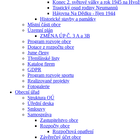
Konec 2. světové války a rok 1945 na Hvo
Tragický osud rodiny Neumannů
Hájovna Na Dědku - říjen 1944
Historické stavby a památky
Místní části obce
Územní plán
ZMĚNA ÚP Č. 3 A a 3B
Program rozvoje obce
Dotace z rozpočtu obce
Jsme členy
Třemšínské listy
Katalog firem
GDPR
Program rozvoje sportu
Realizované projekty
Fotogalerie
Obecní úřad
Struktura OÚ
Úřední deska
Smlouvy
Samospráva
Zastupitelstvo obce
Rozpočty obce
Rozpočtová opatření
Závěrečný účet obce