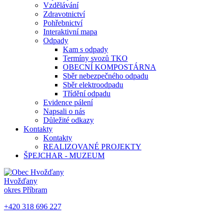
Vzdělávání
Zdravotnictví
Pohřebnictví
Interaktivní mapa
Odpady
Kam s odpady
Termíny svozů TKO
OBECNÍ KOMPOSTÁRNA
Sběr nebezpečného odpadu
Sběr elektroodpadu
Třídění odpadu
Evidence pálení
Napsali o nás
Důležité odkazy
Kontakty
Kontakty
REALIZOVANÉ PROJEKTY
ŠPEJCHAR - MUZEUM
Hvožďany
okres Příbram
+420 318 696 227