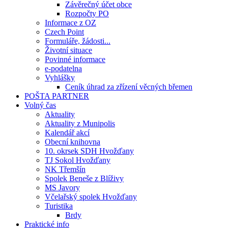
Závěrečný účet obce
Rozpočty PO
Informace z OZ
Czech Point
Formuláře, žádosti...
Životní situace
Povinné informace
e-podatelna
Vyhlášky
Ceník úhrad za zřízení věcných břemen
POŠTA PARTNER
Volný čas
Aktuality
Aktuality z Munipolis
Kalendář akcí
Obecní knihovna
10. okrsek SDH Hvožďany
TJ Sokol Hvožďany
NK Třemšín
Spolek Beneše z Blíživy
MS Javory
Včelařský spolek Hvožďany
Turistika
Brdy
Praktické info