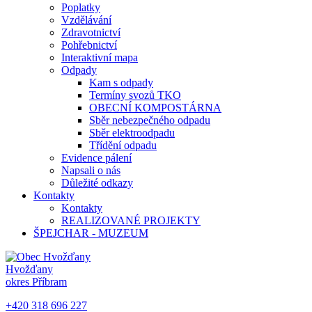
Poplatky
Vzdělávání
Zdravotnictví
Pohřebnictví
Interaktivní mapa
Odpady
Kam s odpady
Termíny svozů TKO
OBECNÍ KOMPOSTÁRNA
Sběr nebezpečného odpadu
Sběr elektroodpadu
Třídění odpadu
Evidence pálení
Napsali o nás
Důležité odkazy
Kontakty
Kontakty
REALIZOVANÉ PROJEKTY
ŠPEJCHAR - MUZEUM
Hvožďany
okres Příbram
+420 318 696 227