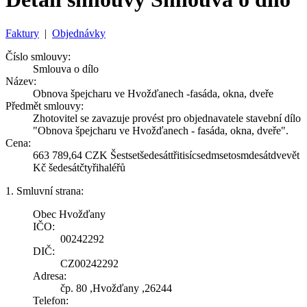
Faktury
|
Objednávky
Číslo smlouvy:
Smlouva o dílo
Název:
Obnova špejcharu ve Hvožďanech -fasáda, okna, dveře
Předmět smlouvy:
Zhotovitel se zavazuje provést pro objednavatele stavební dílo
"Obnova špejcharu ve Hvožďanech - fasáda, okna, dveře".
Cena:
663 789,64 CZK Šestsetšedesáttřitisícsedmsetosmdesátdvevět
Kč šedesátčtyřihaléřů
1. Smluvní strana:
Obec Hvožďany
IČO:
00242292
DIČ:
CZ00242292
Adresa:
čp. 80 ,Hvožďany ,26244
Telefon: