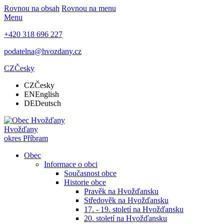
Rovnou na obsah
Rovnou na menu
Menu
+420 318 696 227
podatelna@hvozdany.cz
CZ
Česky
CZ
Česky
EN
English
DE
Deutsch
Hvožďany
okres Příbram
Obec
Informace o obci
Současnost obce
Historie obce
Pravěk na Hvožďansku
Středověk na Hvožďansku
17. - 19. století na Hvožďansku
20. století na Hvožďansku