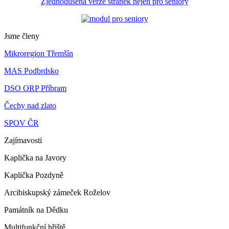
Zjednodušená verze stránek nejen pro seniory
Jsme členy
Mikroregion Třemšín
MAS Podbrdsko
DSO ORP Příbram
Čechy nad zlato
SPOV ČR
Zajímavosti
Kaplička na Javory
Kaplička Pozdyně
Arcibiskupský zámeček Roželov
Památník na Dědku
Multifunkční hřiště