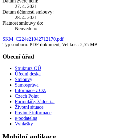
Datum zveřejnění:
27. 4. 2021
Datum účinnosti smlouvy:
28. 4. 2021
Platnost smlouvy do:
Neuvedeno
SKM_C224e21042712170.pdf
Typ souboru: PDF dokument, Velikost: 2,55 MB
Obecní úřad
Struktura OÚ
Úřední deska
Smlouvy
Samospráva
Informace z OZ
Czech Point
Formuláře, žádosti...
Životní situace
Povinné informace
e-podatelna
Vyhlášky
Mobilní aplikace