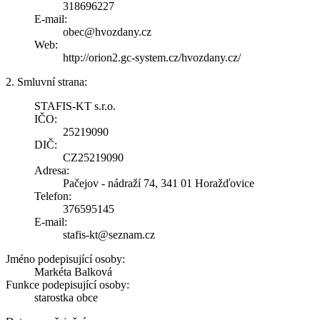
318696227
E-mail:
obec@hvozdany.cz
Web:
http://orion2.gc-system.cz/hvozdany.cz/
2. Smluvní strana:
STAFIS-KT s.r.o.
IČO:
25219090
DIČ:
CZ25219090
Adresa:
Pačejov - nádraží 74, 341 01 Horažďovice
Telefon:
376595145
E-mail:
stafis-kt@seznam.cz
Jméno podepisující osoby:
Markéta Balková
Funkce podepisující osoby:
starostka obce