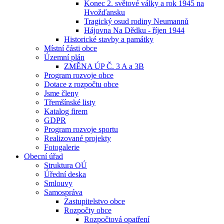
Konec 2. světové války a rok 1945 na
Hvožďansku
Tragický osud rodiny Neumannů
Hájovna Na Dědku - říjen 1944
Historické stavby a památky
Místní části obce
Územní plán
ZMĚNA ÚP Č. 3 A a 3B
Program rozvoje obce
Dotace z rozpočtu obce
Jsme členy
Třemšínské listy
Katalog firem
GDPR
Program rozvoje sportu
Realizované projekty
Fotogalerie
Obecní úřad
Struktura OÚ
Úřední deska
Smlouvy
Samospráva
Zastupitelstvo obce
Rozpočty obce
Rozpočtová opatření