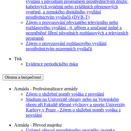
vysílání s původním programem prostřednictvím družic,
kabelových systémů nebo zvláštních přenosových
systémů, a zemského digitálního vysílání
prostřednictvím vysílačů (DVB-T)
Zájem o provozování převzatého televizního nebo
rozhlasového vysílání - tj. příjem a současné úplné a
nezměněné šíření původních rozhlasových a televizních
programů
Zájem o provozování rozhlasového vysílání
prostřednictvím pozemních vysílačů
Tisk
Evidence periodického tisku
Obrana a bezpečnost
Armáda - Profesionalizace armády
Zájem o služební poměr vojáka z povolání
Studium na Univerzitě obrany nebo na Vojenském
oboru při Fakultě tělesné výchovy a sportu Univerzity
Karlovy v Praze - Zájem o služební poměr vojáka z
povolání
Armáda - Převod majetku
Úplatný převod nepotřebného movitého majetku