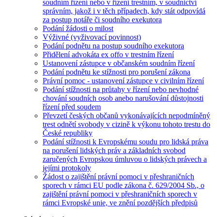
soudním řízení nebo v řízení trestním, v soudnictví
správním, jakož i v těch případech, kdy stát odpovídá
za postup notáře či soudního exekutora
Podání žádosti o milost
Výživné (vyživovací povinnost)
Podání podnětu na postup soudního exekutora
Přidělení advokáta ex offo v trestním řízení
Ustanovení zástupce v občanském soudním řízení
Podání podnětu ke stížnosti pro porušení zákona
Právní pomoc - ustanovení zástupce v civilním řízení
Podání stížnosti na průtahy v řízení nebo nevhodné
chování soudních osob anebo narušování důstojnosti
řízení před soudem
Převzetí českých občanů vykonávajících nepodmíněný
trest odnětí svobody v cizině k výkonu tohoto trestu do
České republiky
Podání stížnosti k Evropskému soudu pro lidská práva
na porušení lidských práv a základních svobod
zaručených Evropskou úmluvou o lidských právech a
jejími protokoly
Žádost o zajištění právní pomoci v přeshraničních
sporech v rámci EU podle zákona č. 629/2004 Sb., o
zajištění právní pomoci v přeshraničních sporech v
rámci Evropské unie, ve znění pozdějších předpisů