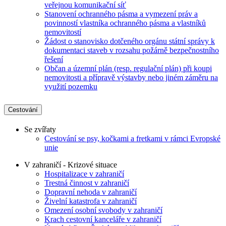
veřejnou komunikační síť
Stanovení ochranného pásma a vymezení práv a
povinností vlastníka ochranného pásma a vlastníků
nemovitostí
Žádost o stanovisko dotčeného orgánu státní správy k
dokumentaci staveb v rozsahu požárně bezpečnostního
řešení
Občan a územní plán (resp. regulační plán) při koupi
nemovitosti a přípravě výstavby nebo jiném záměru na
využití pozemku
Cestování
Se zvířaty
Cestování se psy, kočkami a fretkami v rámci Evropské
unie
V zahraničí - Krizové situace
Hospitalizace v zahraničí
Trestná činnost v zahraničí
Dopravní nehoda v zahraničí
Živelní katastrofa v zahraničí
Omezení osobní svobody v zahraničí
Krach cestovní kanceláře v zahraničí