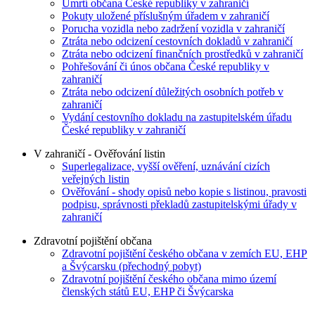
Úmrtí občana České republiky v zahraničí
Pokuty uložené příslušným úřadem v zahraničí
Porucha vozidla nebo zadržení vozidla v zahraničí
Ztráta nebo odcizení cestovních dokladů v zahraničí
Ztráta nebo odcizení finančních prostředků v zahraničí
Pohřešování či únos občana České republiky v
zahraničí
Ztráta nebo odcizení důležitých osobních potřeb v
zahraničí
Vydání cestovního dokladu na zastupitelském úřadu
České republiky v zahraničí
V zahraničí - Ověřování listin
Superlegalizace, vyšší ověření, uznávání cizích
veřejných listin
Ověřování - shody opisů nebo kopie s listinou, pravosti
podpisu, správnosti překladů zastupitelskými úřady v
zahraničí
Zdravotní pojištění občana
Zdravotní pojištění českého občana v zemích EU, EHP
a Švýcarsku (přechodný pobyt)
Zdravotní pojištění českého občana mimo území
členských států EU, EHP či Švýcarska