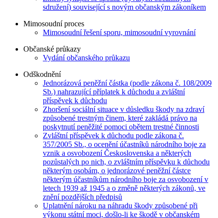
sdružení) související s novým občanským zákoníkem
Mimosoudní proces
Mimosoudní řešení sporu, mimosoudní vyrovnání
Občanské průkazy
Vydání občanského průkazu
Odškodnění
Jednorázová peněžní částka (podle zákona č. 108/2009
Sb.) nahrazující příplatek k důchodu a zvláštní
příspěvek k důchodu
Zhoršení sociální situace v důsledku škody na zdraví
způsobené trestným činem, které zakládá právo na
poskytnutí peněžité pomoci obětem trestné činnosti
Zvláštní příspěvek k důchodu podle zákona č.
357/2005 Sb., o ocenění účastníků národního boje za
vznik a osvobození Československa a některých
pozůstalých po nich, o zvláštním příspěvku k důchodu
některým osobám, o jednorázové peněžní částce
některým účastníkům národního boje za osvobození v
letech 1939 až 1945 a o změně některých zákonů, ve
znění pozdějších předpisů
Uplatnění nároku na náhradu škody způsobené při
výkonu státní moci, došlo-li ke škodě v občanském