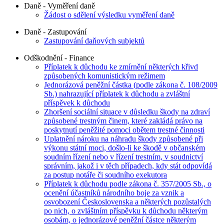
Daně - Vyměření daně
Žádost o sdělení výsledku vyměření daně
Daně - Zastupování
Zastupování daňových subjektů
Odškodnění - Finance
Příplatek k důchodu ke zmírnění některých křivd
způsobených komunistickým režimem
Jednorázová peněžní částka (podle zákona č. 108/2009
Sb.) nahrazující příplatek k důchodu a zvláštní
příspěvek k důchodu
Zhoršení sociální situace v důsledku škody na zdraví
způsobené trestným činem, které zakládá právo na
poskytnutí peněžité pomoci obětem trestné činnosti
Uplatnění nároku na náhradu škody způsobené při
výkonu státní moci, došlo-li ke škodě v občanském
soudním řízení nebo v řízení trestním, v soudnictví
správním, jakož i v těch případech, kdy stát odpovídá
za postup notáře či soudního exekutora
Příplatek k důchodu podle zákona č. 357/2005 Sb., o
ocenění účastníků národního boje za vznik a
osvobození Československa a některých pozůstalých
po nich, o zvláštním příspěvku k důchodu některým
osobám, o jednorázové peněžní částce některým