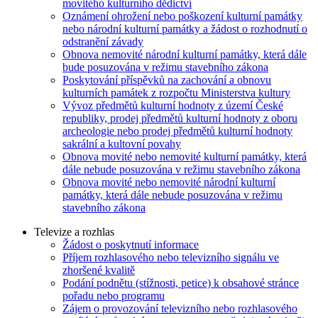
movitého kulturního dědictví
Oznámení ohrožení nebo poškození kulturní památky
nebo národní kulturní památky a žádost o rozhodnutí o
odstranění závady
Obnova nemovité národní kulturní památky, která dále
bude posuzována v režimu stavebního zákona
Poskytování příspěvků na zachování a obnovu
kulturních památek z rozpočtu Ministerstva kultury
Vývoz předmětů kulturní hodnoty z území České
republiky, prodej předmětů kulturní hodnoty z oboru
archeologie nebo prodej předmětů kulturní hodnoty
sakrální a kultovní povahy
Obnova movité nebo nemovité kulturní památky, která
dále nebude posuzována v režimu stavebního zákona
Obnova movité nebo nemovité národní kulturní
památky, která dále nebude posuzována v režimu
stavebního zákona
Televize a rozhlas
Žádost o poskytnutí informace
Příjem rozhlasového nebo televizního signálu ve
zhoršené kvalitě
Podání podnětu (stížnosti, petice) k obsahové stránce
pořadu nebo programu
Zájem o provozování televizního nebo rozhlasového