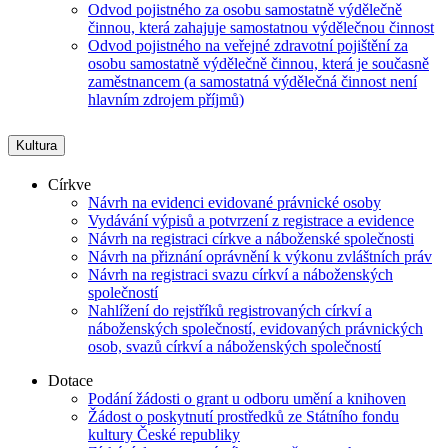
Odvod pojistného za osobu samostatně výdělečně
činnou, která zahajuje samostatnou výdělečnou činnost
Odvod pojistného na veřejné zdravotní pojištění za
osobu samostatně výdělečně činnou, která je současně
zaměstnancem (a samostatná výdělečná činnost není
hlavním zdrojem příjmů)
Kultura
Církve
Návrh na evidenci evidované právnické osoby
Vydávání výpisů a potvrzení z registrace a evidence
Návrh na registraci církve a náboženské společnosti
Návrh na přiznání oprávnění k výkonu zvláštních práv
Návrh na registraci svazu církví a náboženských
společností
Nahlížení do rejstříků registrovaných církví a
náboženských společností, evidovaných právnických
osob, svazů církví a náboženských společností
Dotace
Podání žádosti o grant u odboru umění a knihoven
Žádost o poskytnutí prostředků ze Státního fondu
kultury České republiky