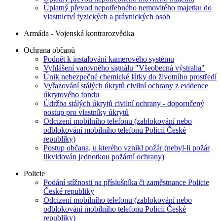
Úplatný převod nepotřebného nemovitého majetku do
vlastnictví fyzických a právnických osob
Armáda - Vojenská kontrarozvědka
Ochrana občanů
Podnět k instalování kamerového systému
Vyhlášení varovného signálu "Všeobecná výstraha"
Únik nebezpečné chemické látky do životního prostředí
Vyřazování stálých úkrytů civilní ochrany z evidence
úkrytového fondu
Údržba stálých úkrytů civilní ochrany - doporučený
postup pro vlastníky úkrytů
Odcizení mobilního telefonu (zablokování nebo
odblokování mobilního telefonu Policií České
republiky)
Postup občana, u kterého vznikl požár (nebyl-li požár
likvidován jednotkou požární ochrany)
Policie
Podání stížnosti na příslušníka či zaměstnance Policie
České republiky
Odcizení mobilního telefonu (zablokování nebo
odblokování mobilního telefonu Policií České
republiky)