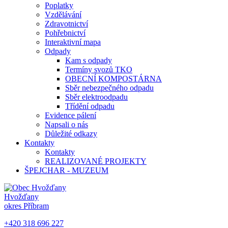
Poplatky
Vzdělávání
Zdravotnictví
Pohřebnictví
Interaktivní mapa
Odpady
Kam s odpady
Termíny svozů TKO
OBECNÍ KOMPOSTÁRNA
Sběr nebezpečného odpadu
Sběr elektroodpadu
Třídění odpadu
Evidence pálení
Napsali o nás
Důležité odkazy
Kontakty
Kontakty
REALIZOVANÉ PROJEKTY
ŠPEJCHAR - MUZEUM
Hvožďany
okres Příbram
+420 318 696 227