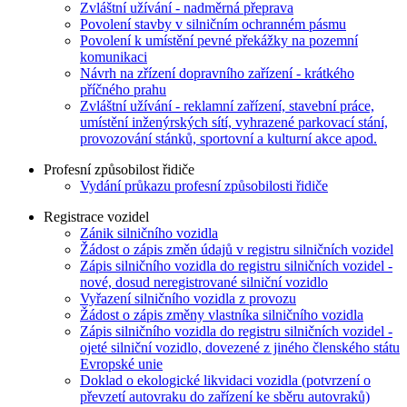
Zvláštní užívání - nadměrná přeprava
Povolení stavby v silničním ochranném pásmu
Povolení k umístění pevné překážky na pozemní
komunikaci
Návrh na zřízení dopravního zařízení - krátkého
příčného prahu
Zvláštní užívání - reklamní zařízení, stavební práce,
umístění inženýrských sítí, vyhrazené parkovací stání,
provozování stánků, sportovní a kulturní akce apod.
Profesní způsobilost řidiče
Vydání průkazu profesní způsobilosti řidiče
Registrace vozidel
Zánik silničního vozidla
Žádost o zápis změn údajů v registru silničních vozidel
Zápis silničního vozidla do registru silničních vozidel -
nové, dosud neregistrované silniční vozidlo
Vyřazení silničního vozidla z provozu
Žádost o zápis změny vlastníka silničního vozidla
Zápis silničního vozidla do registru silničních vozidel -
ojeté silniční vozidlo, dovezené z jiného členského státu
Evropské unie
Doklad o ekologické likvidaci vozidla (potvrzení o
převzetí autovraku do zařízení ke sběru autovraků)