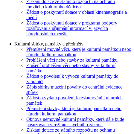
Získání dotace ze státního rozpočtu na ochranu
movitého kulturního dědictví
Žádost o poskytnutí dotace v oblasti kinematografie a
médií
Žádost o poskytnutí dotace v programu podpory
rozšiřování a přijímání informací v jazycích
národnostních menšin
Kulturní sbírky, památky a předměty
Přemístění movité věci, která je kulturní památkou nebo
národní kulturní památkou
Prohlášení věci nebo stavby za kulturní památku
Zrušení prohlášení věci nebo stavby za kulturní
památku
Žádost o povolení k vývozu kulturní památky do
zahraničí
Zápis sbírky muzejní povahy do centrální evidence
sbírek
Žádost o vydání povolení k restaurování kulturních
památek
Přemístění stavby, která je kulturní památkou nebo
národní kulturní památkou
Obnova nemovité kulturní památky, která dále bude
posuzována v režimu stavebního zákona
Získání dotace ze státního rozpočtu na ochranu