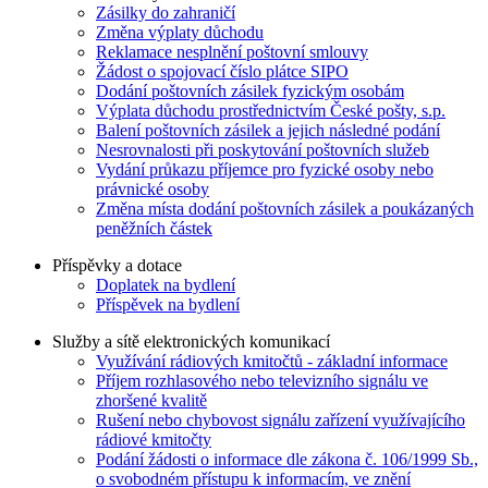
Zásilky do zahraničí
Změna výplaty důchodu
Reklamace nesplnění poštovní smlouvy
Žádost o spojovací číslo plátce SIPO
Dodání poštovních zásilek fyzickým osobám
Výplata důchodu prostřednictvím České pošty, s.p.
Balení poštovních zásilek a jejich následné podání
Nesrovnalosti při poskytování poštovních služeb
Vydání průkazu příjemce pro fyzické osoby nebo
právnické osoby
Změna místa dodání poštovních zásilek a poukázaných
peněžních částek
Příspěvky a dotace
Doplatek na bydlení
Příspěvek na bydlení
Služby a sítě elektronických komunikací
Využívání rádiových kmitočtů - základní informace
Příjem rozhlasového nebo televizního signálu ve
zhoršené kvalitě
Rušení nebo chybovost signálu zařízení využívajícího
rádiové kmitočty
Podání žádosti o informace dle zákona č. 106/1999 Sb.,
o svobodném přístupu k informacím, ve znění