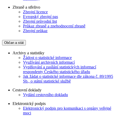
Zbraně a střelivo
Zbrojní licence
Evropský zbrojní pas
Zbrojní průvodní list
Průkaz zbraně a znehodnocení zbraně
Zbrojní průkaz
Občan a stát
Archivy a statistiky
Žádost o statistické informace
Využívání archivních informací
Vyplňování a zasílání statistických informací
respondenty Českého statistického úřadu
Jak žádat o statistické informace dle zákona č. 89/1995
Sb., o státní statistické službě
Cestovní doklady
Vydání cestovního dokladu
Elektronický podpis
Elektronický podpis pro komunikaci s orgány veřejné
moci