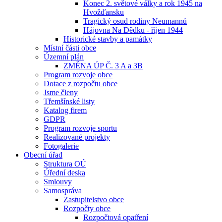
Konec 2. světové války a rok 1945 na
Hvožďansku
Tragický osud rodiny Neumannů
Hájovna Na Dědku - říjen 1944
Historické stavby a památky
Místní části obce
Územní plán
ZMĚNA ÚP Č. 3 A a 3B
Program rozvoje obce
Dotace z rozpočtu obce
Jsme členy
Třemšínské listy
Katalog firem
GDPR
Program rozvoje sportu
Realizované projekty
Fotogalerie
Obecní úřad
Struktura OÚ
Úřední deska
Smlouvy
Samospráva
Zastupitelstvo obce
Rozpočty obce
Rozpočtová opatření