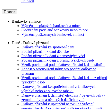
průkazu
Finance
Bankovky a mince
Výměna neplatných bankovek a mincí
Odevzdání padělané bankovky nebo mince
Výměna poškozených bankovek a mincí
Daně - Daňová přiznání
Daňové přiznání ke spotřební dani
Podání přiznání k dani dědické
Podání přiznání k dani z nemovitých věcí
Podání přiznání k dani z příjmů fyzických osob
Vznik povinnosti podat daňové přiznání k dani silniční
Žádost o prodloužení lhůty pro podání daňového
přiznání
Vznik povinnosti podat daňové přiznání k dani z příjmů
fyzických osob
Daňové přiznání ke spotřební dani z tabákových
výrobků nebo ze surového tabáku
Daňové přiznání k dani z(e) elektřiny / pevných paliv /
zemního plynu a některých dalších plynů
Daňové přiznání k uplatnění nároku na vrácení
energetické daně osobám požívajícím výsad a imunit