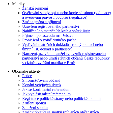
Matriky
Ženská příjmení
Ověřování shody opisu nebo kopie s listinou (vidimace)
a ověřování pravosti podpisu (legalizace)
Změna jména a příjmení
Uzavření registrovaného partnerství
Nahlížení do matričních knih a sbírek listin
Příjmení po rozvodu manželství
Prohlášení o volbě druhého jména
Vydávání matričních dokladů - rodný, oddací nebo
úmrtní list, doklad o partnerství
Narození, uzavření manželství, vznik registrovaného
partnerství nebo úmrtí státních občanů České republiky
v cizině - zvláštní matrika v Brně
Občanské aktivity
Petice
Shromažďování občanů
Konání veřejných sbírek
Jak se koná místní referendum
Jak vyhlásit místní referendum
Registrace politické strany nebo politického hnutí
Zrušení spolku
Založení spolku
Změny týkající se spolků (bývalých občanských