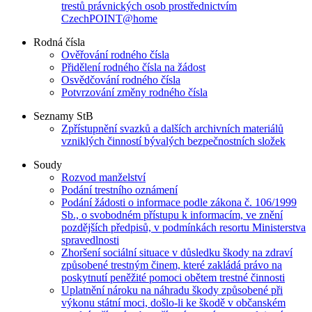
trestů právnických osob prostřednictvím
CzechPOINT@home
Rodná čísla
Ověřování rodného čísla
Přidělení rodného čísla na žádost
Osvědčování rodného čísla
Potvrzování změny rodného čísla
Seznamy StB
Zpřístupnění svazků a dalších archivních materiálů
vzniklých činností bývalých bezpečnostních složek
Soudy
Rozvod manželství
Podání trestního oznámení
Podání žádosti o informace podle zákona č. 106/1999
Sb., o svobodném přístupu k informacím, ve znění
pozdějších předpisů, v podmínkách resortu Ministerstva
spravedlnosti
Zhoršení sociální situace v důsledku škody na zdraví
způsobené trestným činem, které zakládá právo na
poskytnutí peněžité pomoci obětem trestné činnosti
Uplatnění nároku na náhradu škody způsobené při
výkonu státní moci, došlo-li ke škodě v občanském