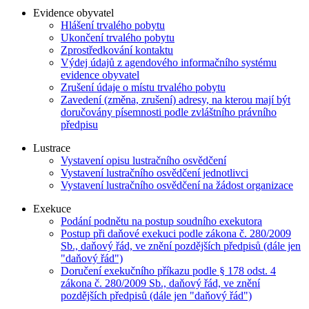
Evidence obyvatel
Hlášení trvalého pobytu
Ukončení trvalého pobytu
Zprostředkování kontaktu
Výdej údajů z agendového informačního systému
evidence obyvatel
Zrušení údaje o místu trvalého pobytu
Zavedení (změna, zrušení) adresy, na kterou mají být
doručovány písemnosti podle zvláštního právního
předpisu
Lustrace
Vystavení opisu lustračního osvědčení
Vystavení lustračního osvědčení jednotlivci
Vystavení lustračního osvědčení na žádost organizace
Exekuce
Podání podnětu na postup soudního exekutora
Postup při daňové exekuci podle zákona č. 280/2009
Sb., daňový řád, ve znění pozdějších předpisů (dále jen
"daňový řád")
Doručení exekučního příkazu podle § 178 odst. 4
zákona č. 280/2009 Sb., daňový řád, ve znění
pozdějších předpisů (dále jen "daňový řád")