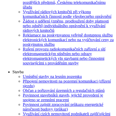
pozdějších předpisů, Českému telekomunikačnímu
úřadu
Využívání rádiových kmitočtů při výkonu
komunikačních činností podle všeobecného oprávnění
Žádost o udělení (změnu, prodloužení doby platnosti
nebo odnětí) individuálního oprávnění k využívání
rádiových kmitočtů
Reklamace na poskytovanou veřejně dostupnou službu
elektronických komunikací nebo na vyúčtování ceny za
poskytnutou službu
Rušení provozu radiokomunikačních zařízení a sítí
elektromagnetickým stíněním nebo odrazy
elektromagnetických vln stavbami nebo činnostmi
souvisejícími s prováděním stavby
Stavba
Umístění stavby na lesním pozemku
Připojení nemovitosti na pozemní komunikaci (zřízení
sjezdu)
Občan a pořizování územních a regulačních plánů
Povinnost stavebníků staveb, jejichž provedení je
spojeno se zemními pracemi
Povinnost zajistit zpracování průkazu energetické
náročnosti budovy (průkaz)
Využívání cizích nemovitostí podnikateli zajišťujícími