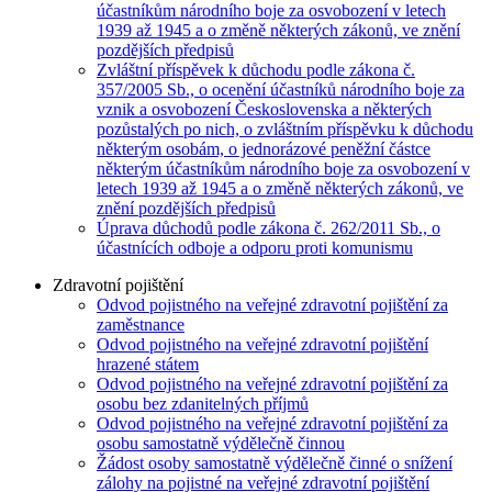
účastníkům národního boje za osvobození v letech
1939 až 1945 a o změně některých zákonů, ve znění
pozdějších předpisů
Zvláštní příspěvek k důchodu podle zákona č.
357/2005 Sb., o ocenění účastníků národního boje za
vznik a osvobození Československa a některých
pozůstalých po nich, o zvláštním příspěvku k důchodu
některým osobám, o jednorázové peněžní částce
některým účastníkům národního boje za osvobození v
letech 1939 až 1945 a o změně některých zákonů, ve
znění pozdějších předpisů
Úprava důchodů podle zákona č. 262/2011 Sb., o
účastnících odboje a odporu proti komunismu
Zdravotní pojištění
Odvod pojistného na veřejné zdravotní pojištění za
zaměstnance
Odvod pojistného na veřejné zdravotní pojištění
hrazené státem
Odvod pojistného na veřejné zdravotní pojištění za
osobu bez zdanitelných příjmů
Odvod pojistného na veřejné zdravotní pojištění za
osobu samostatně výdělečně činnou
Žádost osoby samostatně výdělečně činné o snížení
zálohy na pojistné na veřejné zdravotní pojištění