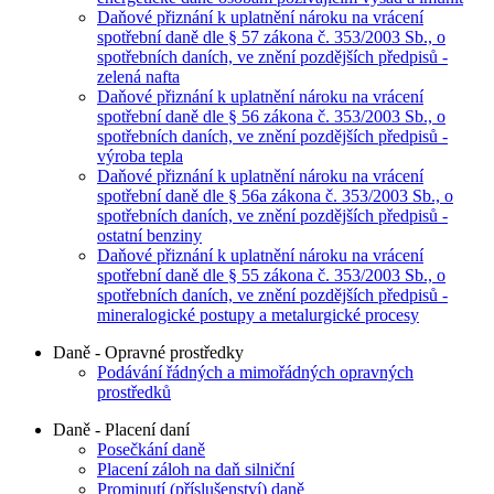
Daňové přiznání k uplatnění nároku na vrácení
spotřební daně dle § 57 zákona č. 353/2003 Sb., o
spotřebních daních, ve znění pozdějších předpisů -
zelená nafta
Daňové přiznání k uplatnění nároku na vrácení
spotřební daně dle § 56 zákona č. 353/2003 Sb., o
spotřebních daních, ve znění pozdějších předpisů -
výroba tepla
Daňové přiznání k uplatnění nároku na vrácení
spotřební daně dle § 56a zákona č. 353/2003 Sb., o
spotřebních daních, ve znění pozdějších předpisů -
ostatní benziny
Daňové přiznání k uplatnění nároku na vrácení
spotřební daně dle § 55 zákona č. 353/2003 Sb., o
spotřebních daních, ve znění pozdějších předpisů -
mineralogické postupy a metalurgické procesy
Daně - Opravné prostředky
Podávání řádných a mimořádných opravných
prostředků
Daně - Placení daní
Posečkání daně
Placení záloh na daň silniční
Prominutí (příslušenství) daně