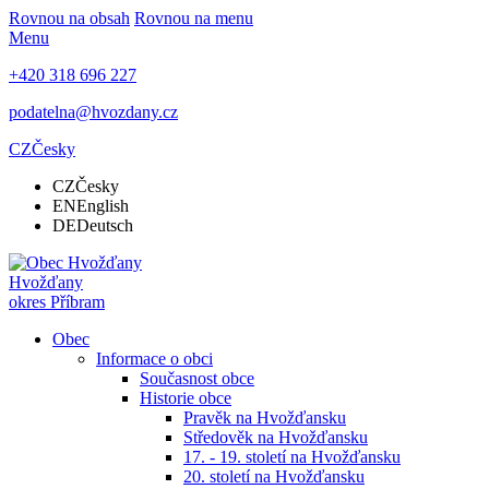
Rovnou na obsah
Rovnou na menu
Menu
+420 318 696 227
podatelna@hvozdany.cz
CZ
Česky
CZ
Česky
EN
English
DE
Deutsch
Hvožďany
okres Příbram
Obec
Informace o obci
Současnost obce
Historie obce
Pravěk na Hvožďansku
Středověk na Hvožďansku
17. - 19. století na Hvožďansku
20. století na Hvožďansku