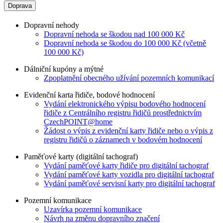
Doprava
Dopravní nehody
Dopravní nehoda se škodou nad 100 000 Kč
Dopravní nehoda se škodou do 100 000 Kč (včetně
100 000 Kč)
Dálniční kupóny a mýtné
Zpoplatnění obecného užívání pozemních komunikací
Evidenční karta řidiče, bodové hodnocení
Vydání elektronického výpisu bodového hodnocení
řidiče z Centrálního registru řidičů prostřednictvím
CzechPOINT@home
Žádost o výpis z evidenční karty řidiče nebo o výpis z
registru řidičů o záznamech v bodovém hodnocení
Paměťové karty (digitální tachograf)
Vydání paměťové karty řidiče pro digitální tachograf
Vydání paměťové karty vozidla pro digitální tachograf
Vydání paměťové servisní karty pro digitální tachograf
Pozemní komunikace
Uzavírka pozemní komunikace
Návrh na změnu dopravního značení