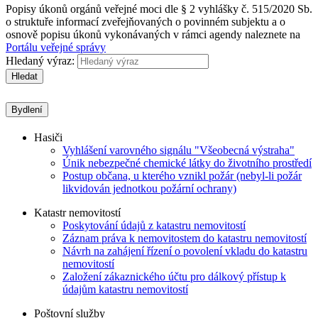
Popisy úkonů orgánů veřejné moci dle § 2 vyhlášky č. 515/2020 Sb.
o struktuře informací zveřejňovaných o povinném subjektu a o
osnově popisu úkonů vykonávaných v rámci agendy naleznete na
Portálu veřejné správy
Hledaný výraz:
Hledat
Bydlení
Hasiči
Vyhlášení varovného signálu "Všeobecná výstraha"
Únik nebezpečné chemické látky do životního prostředí
Postup občana, u kterého vznikl požár (nebyl-li požár
likvidován jednotkou požární ochrany)
Katastr nemovitostí
Poskytování údajů z katastru nemovitostí
Záznam práva k nemovitostem do katastru nemovitostí
Návrh na zahájení řízení o povolení vkladu do katastru
nemovitostí
Založení zákaznického účtu pro dálkový přístup k
údajům katastru nemovitostí
Poštovní služby