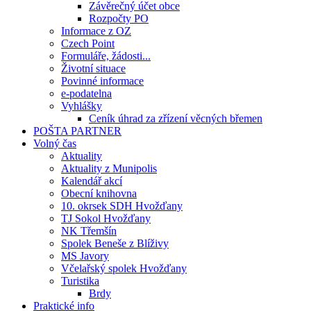
Závěrečný účet obce
Rozpočty PO
Informace z OZ
Czech Point
Formuláře, žádosti...
Životní situace
Povinné informace
e-podatelna
Vyhlášky
Ceník úhrad za zřízení věcných břemen
POŠTA PARTNER
Volný čas
Aktuality
Aktuality z Munipolis
Kalendář akcí
Obecní knihovna
10. okrsek SDH Hvožďany
TJ Sokol Hvožďany
NK Třemšín
Spolek Beneše z Blíživy
MS Javory
Včelařský spolek Hvožďany
Turistika
Brdy
Praktické info