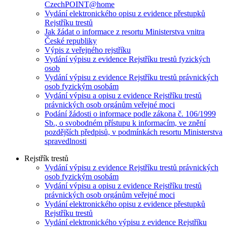
CzechPOINT@home
Vydání elektronického opisu z evidence přestupků
Rejstříku trestů
Jak žádat o informace z resortu Ministerstva vnitra
České republiky
Výpis z veřejného rejstříku
Vydání výpisu z evidence Rejstříku trestů fyzických
osob
Vydání výpisu z evidence Rejstříku trestů právnických
osob fyzickým osobám
Vydání výpisu a opisu z evidence Rejstříku trestů
právnických osob orgánům veřejné moci
Podání žádosti o informace podle zákona č. 106/1999
Sb., o svobodném přístupu k informacím, ve znění
pozdějších předpisů, v podmínkách resortu Ministerstva
spravedlnosti
Rejstřík trestů
Vydání výpisu z evidence Rejstříku trestů právnických
osob fyzickým osobám
Vydání výpisu a opisu z evidence Rejstříku trestů
právnických osob orgánům veřejné moci
Vydání elektronického opisu z evidence přestupků
Rejstříku trestů
Vydání elektronického výpisu z evidence Rejstříku