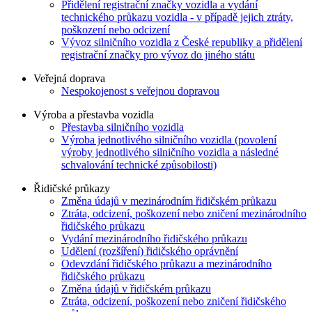
Přidělení registrační značky vozidla a vydání
technického průkazu vozidla - v případě jejich ztráty,
poškození nebo odcizení
Vývoz silničního vozidla z České republiky a přidělení
registrační značky pro vývoz do jiného státu
Veřejná doprava
Nespokojenost s veřejnou dopravou
Výroba a přestavba vozidla
Přestavba silničního vozidla
Výroba jednotlivého silničního vozidla (povolení
výroby jednotlivého silničního vozidla a následné
schvalování technické způsobilosti)
Řidičské průkazy
Změna údajů v mezinárodním řidičském průkazu
Ztráta, odcizení, poškození nebo zničení mezinárodního
řidičského průkazu
Vydání mezinárodního řidičského průkazu
Udělení (rozšíření) řidičského oprávnění
Odevzdání řidičského průkazu a mezinárodního
řidičského průkazu
Změna údajů v řidičském průkazu
Ztráta, odcizení, poškození nebo zničení řidičského