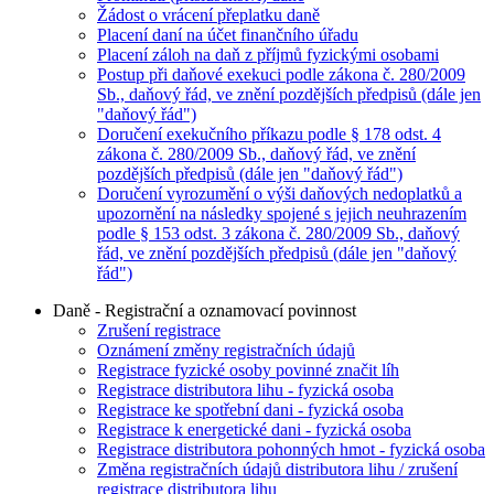
Žádost o vrácení přeplatku daně
Placení daní na účet finančního úřadu
Placení záloh na daň z příjmů fyzickými osobami
Postup při daňové exekuci podle zákona č. 280/2009
Sb., daňový řád, ve znění pozdějších předpisů (dále jen
"daňový řád")
Doručení exekučního příkazu podle § 178 odst. 4
zákona č. 280/2009 Sb., daňový řád, ve znění
pozdějších předpisů (dále jen "daňový řád")
Doručení vyrozumění o výši daňových nedoplatků a
upozornění na následky spojené s jejich neuhrazením
podle § 153 odst. 3 zákona č. 280/2009 Sb., daňový
řád, ve znění pozdějších předpisů (dále jen "daňový
řád")
Daně - Registrační a oznamovací povinnost
Zrušení registrace
Oznámení změny registračních údajů
Registrace fyzické osoby povinné značit líh
Registrace distributora lihu - fyzická osoba
Registrace ke spotřební dani - fyzická osoba
Registrace k energetické dani - fyzická osoba
Registrace distributora pohonných hmot - fyzická osoba
Změna registračních údajů distributora lihu / zrušení
registrace distributora lihu