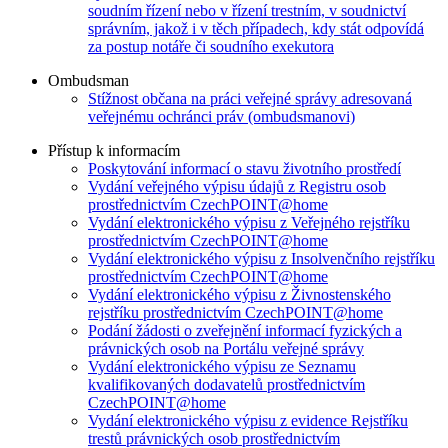
soudním řízení nebo v řízení trestním, v soudnictví
správním, jakož i v těch případech, kdy stát odpovídá
za postup notáře či soudního exekutora
Ombudsman
Stížnost občana na práci veřejné správy adresovaná
veřejnému ochránci práv (ombudsmanovi)
Přístup k informacím
Poskytování informací o stavu životního prostředí
Vydání veřejného výpisu údajů z Registru osob
prostřednictvím CzechPOINT@home
Vydání elektronického výpisu z Veřejného rejstříku
prostřednictvím CzechPOINT@home
Vydání elektronického výpisu z Insolvenčního rejstříku
prostřednictvím CzechPOINT@home
Vydání elektronického výpisu z Živnostenského
rejstříku prostřednictvím CzechPOINT@home
Podání žádosti o zveřejnění informací fyzických a
právnických osob na Portálu veřejné správy
Vydání elektronického výpisu ze Seznamu
kvalifikovaných dodavatelů prostřednictvím
CzechPOINT@home
Vydání elektronického výpisu z evidence Rejstříku
trestů právnických osob prostřednictvím