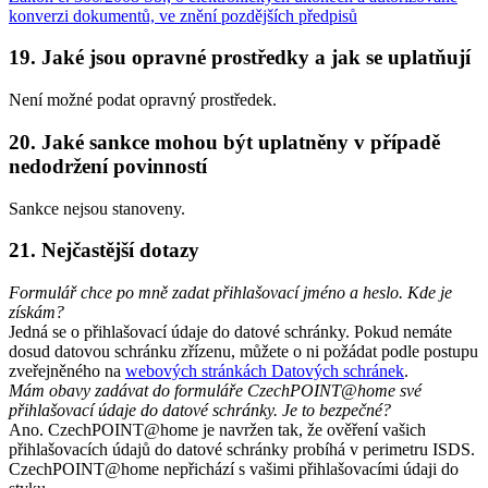
konverzi dokumentů, ve znění pozdějších předpisů
19. Jaké jsou opravné prostředky a jak se uplatňují
Není možné podat opravný prostředek.
20. Jaké sankce mohou být uplatněny v případě
nedodržení povinností
Sankce nejsou stanoveny.
21. Nejčastější dotazy
Formulář chce po mně zadat přihlašovací jméno a heslo. Kde je
získám?
Jedná se o přihlašovací údaje do datové schránky. Pokud nemáte
dosud datovou schránku zřízenu, můžete o ni požádat podle postupu
zveřejněného na
webových stránkách Datových schránek
.
Mám obavy zadávat do formuláře CzechPOINT@home své
přihlašovací údaje do datové schránky. Je to bezpečné?
Ano. CzechPOINT@home je navržen tak, že ověření vašich
přihlašovacích údajů do datové schránky probíhá v perimetru ISDS.
CzechPOINT@home nepřichází s vašimi přihlašovacími údaji do