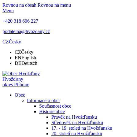
Rovnou na obsah
Rovnou na menu
Menu
+420 318 696 227
podatelna@hvozdany.cz
CZ
Česky
CZ
Česky
EN
English
DE
Deutsch
Hvožďany
okres Příbram
Obec
Informace o obci
Současnost obce
Historie obce
Pravěk na Hvožďansku
Středověk na Hvožďansku
17. - 19. století na Hvožďansku
20. století na Hvožďansku