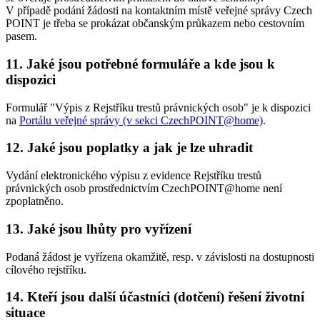
V případě podání žádosti na kontaktním místě veřejné správy Czech
POINT je třeba se prokázat občanským průkazem nebo cestovním
pasem.
11. Jaké jsou potřebné formuláře a kde jsou k
dispozici
Formulář "Výpis z Rejstříku trestů právnických osob" je k dispozici
na
Portálu veřejné správy (v sekci CzechPOINT@home)
.
12. Jaké jsou poplatky a jak je lze uhradit
Vydání elektronického výpisu z evidence Rejstříku trestů
právnických osob prostřednictvím CzechPOINT@home není
zpoplatněno.
13. Jaké jsou lhůty pro vyřízení
Podaná žádost je vyřízena okamžitě, resp. v závislosti na dostupnosti
cílového rejstříku.
14. Kteří jsou další účastníci (dotčení) řešení životní
situace