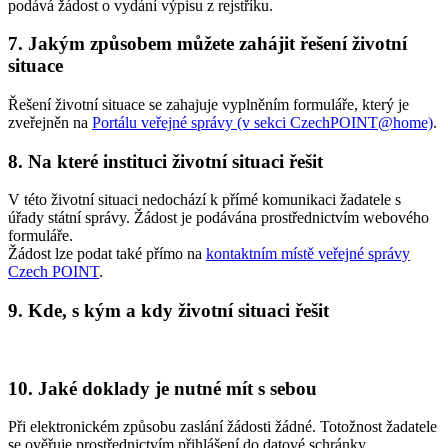
podává žádost o vydání výpisu z rejstříku.
7. Jakým způsobem můžete zahájit řešení životní
situace
Řešení životní situace se zahajuje vyplněním formuláře, který je
zveřejněn na
Portálu veřejné správy (v sekci CzechPOINT@home)
.
8. Na které instituci životní situaci řešit
V této životní situaci nedochází k přímé komunikaci žadatele s
úřady státní správy. Žádost je podávána prostřednictvím webového
formuláře.
Žádost lze podat také přímo na
kontaktním místě veřejné správy
Czech POINT
.
9. Kde, s kým a kdy životní situaci řešit
10. Jaké doklady je nutné mít s sebou
Při elektronickém způsobu zaslání žádosti žádné. Totožnost žadatele
se ověřuje prostřednictvím přihlášení do datové schránky.