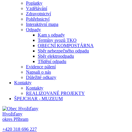
Poplatky
Vzdělávání
Zdravotnictví
Pohřebnictví
Interaktivní mapa
Odpady
Kam s odpady
Termíny svozů TKO
OBECNÍ KOMPOSTÁRNA
Sběr nebezpečného odpadu
Sběr elektroodpadu
Třídění odpadu
Evidence pálení
Napsali o nás
Důležité odkazy
Kontakty
Kontakty
REALIZOVANÉ PROJEKTY
ŠPEJCHAR - MUZEUM
Hvožďany
okres Příbram
+420 318 696 227