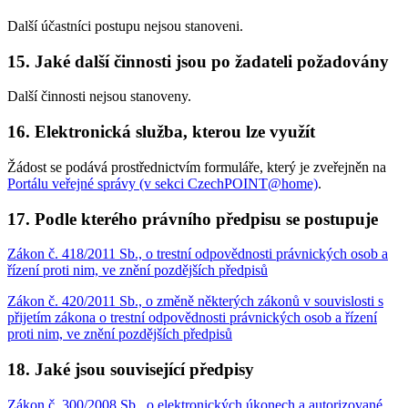
Další účastníci postupu nejsou stanoveni.
15. Jaké další činnosti jsou po žadateli požadovány
Další činnosti nejsou stanoveny.
16. Elektronická služba, kterou lze využít
Žádost se podává prostřednictvím formuláře, který je zveřejněn na
Portálu veřejné správy (v sekci CzechPOINT@home)
.
17. Podle kterého právního předpisu se postupuje
Zákon č. 418/2011 Sb., o trestní odpovědnosti právnických osob a
řízení proti nim, ve znění pozdějších předpisů
Zákon č. 420/2011 Sb., o změně některých zákonů v souvislosti s
přijetím zákona o trestní odpovědnosti právnických osob a řízení
proti nim, ve znění pozdějších předpisů
18. Jaké jsou související předpisy
Zákon č. 300/2008 Sb., o elektronických úkonech a autorizované