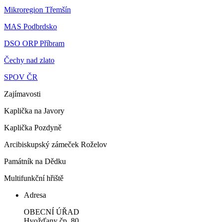
Mikroregion Třemšín
MAS Podbrdsko
DSO ORP Příbram
Čechy nad zlato
SPOV ČR
Zajímavosti
Kaplička na Javory
Kaplička Pozdyně
Arcibiskupský zámeček Roželov
Památník na Dědku
Multifunkční hřiště
Adresa
OBECNÍ ÚŘAD
Hvožďany čp. 80