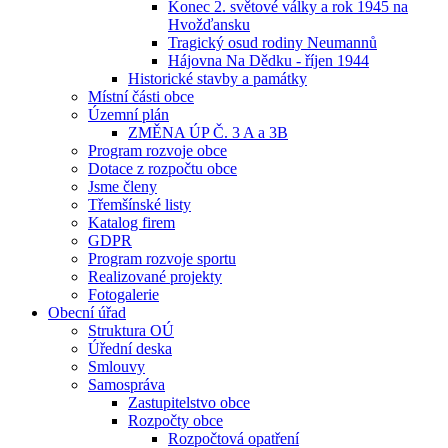
Konec 2. světové války a rok 1945 na
Hvožďansku
Tragický osud rodiny Neumannů
Hájovna Na Dědku - říjen 1944
Historické stavby a památky
Místní části obce
Územní plán
ZMĚNA ÚP Č. 3 A a 3B
Program rozvoje obce
Dotace z rozpočtu obce
Jsme členy
Třemšínské listy
Katalog firem
GDPR
Program rozvoje sportu
Realizované projekty
Fotogalerie
Obecní úřad
Struktura OÚ
Úřední deska
Smlouvy
Samospráva
Zastupitelstvo obce
Rozpočty obce
Rozpočtová opatření