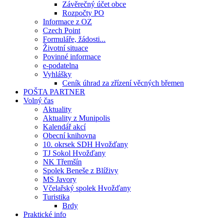
Závěrečný účet obce
Rozpočty PO
Informace z OZ
Czech Point
Formuláře, žádosti...
Životní situace
Povinné informace
e-podatelna
Vyhlášky
Ceník úhrad za zřízení věcných břemen
POŠTA PARTNER
Volný čas
Aktuality
Aktuality z Munipolis
Kalendář akcí
Obecní knihovna
10. okrsek SDH Hvožďany
TJ Sokol Hvožďany
NK Třemšín
Spolek Beneše z Blíživy
MS Javory
Včelařský spolek Hvožďany
Turistika
Brdy
Praktické info