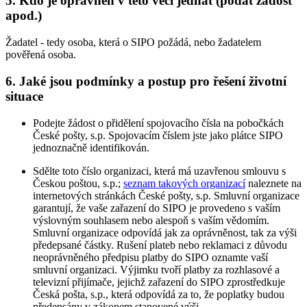
5. Kdo je oprávněn v této věci jednat (podat žádost
apod.)
Žadatel - tedy osoba, která o SIPO požádá, nebo žadatelem
pověřená osoba.
6. Jaké jsou podmínky a postup pro řešení životní
situace
Podejte žádost o přidělení spojovacího čísla na pobočkách
České pošty, s.p. Spojovacím číslem jste jako plátce SIPO
jednoznačně identifikován.
Sdělte toto číslo organizaci, která má uzavřenou smlouvu s
Českou poštou, s.p.;
seznam takových organizací
naleznete na
internetových stránkách České pošty, s.p. Smluvní organizace
garantují, že vaše zařazení do SIPO je provedeno s vaším
výslovným souhlasem nebo alespoň s vaším vědomím.
Smluvní organizace odpovídá jak za oprávněnost, tak za výši
předepsané částky. Rušení plateb nebo reklamaci z důvodu
neoprávněného předpisu platby do SIPO oznamte vaší
smluvní organizaci. Výjimku tvoří platby za rozhlasové a
televizní přijímače, jejichž zařazení do SIPO zprostředkuje
Česká pošta, s.p., která odpovídá za to, že poplatky budou
předepsány v zákonem stanovené výši.