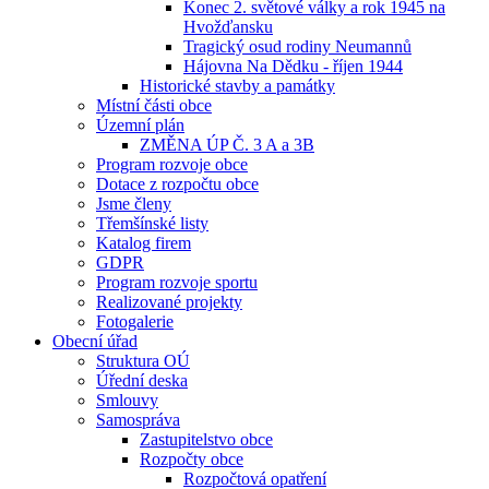
Konec 2. světové války a rok 1945 na
Hvožďansku
Tragický osud rodiny Neumannů
Hájovna Na Dědku - říjen 1944
Historické stavby a památky
Místní části obce
Územní plán
ZMĚNA ÚP Č. 3 A a 3B
Program rozvoje obce
Dotace z rozpočtu obce
Jsme členy
Třemšínské listy
Katalog firem
GDPR
Program rozvoje sportu
Realizované projekty
Fotogalerie
Obecní úřad
Struktura OÚ
Úřední deska
Smlouvy
Samospráva
Zastupitelstvo obce
Rozpočty obce
Rozpočtová opatření