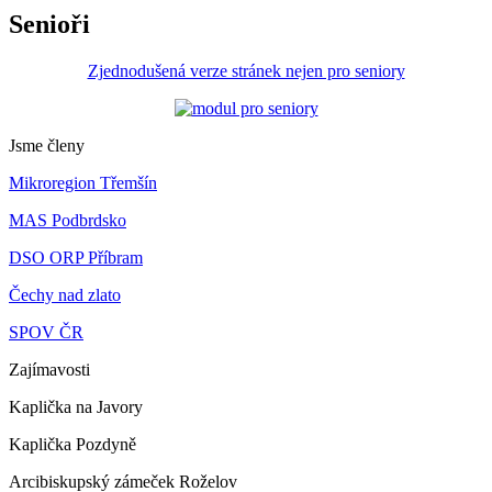
Senioři
Zjednodušená verze stránek nejen pro seniory
Jsme členy
Mikroregion Třemšín
MAS Podbrdsko
DSO ORP Příbram
Čechy nad zlato
SPOV ČR
Zajímavosti
Kaplička na Javory
Kaplička Pozdyně
Arcibiskupský zámeček Roželov