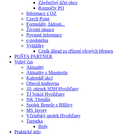
Závěrečný účet obce
Rozpočty PO
Informace z OZ
Czech Point
Formuláře, žádosti...
Životní situace
Povinné informace
e-podatelna
Vyhlášky
Ceník úhrad za zřízení věcných břemen
POŠTA PARTNER
Volný čas
Aktuality
Aktuality z Munipolis
Kalendář akcí
Obecní knihovna
10. okrsek SDH Hvožďany
TJ Sokol Hvožďany
NK Třemšín
Spolek Beneše z Blíživy
MS Javory
Včelařský spolek Hvožďany
Turistika
Brdy
Praktické info