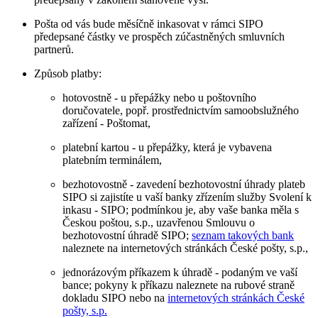
Pošta od vás bude měsíčně inkasovat v rámci SIPO
předepsané částky ve prospěch zúčastněných smluvních
partnerů.
Způsob platby:
hotovostně - u přepážky nebo u poštovního
doručovatele, popř. prostřednictvím samoobslužného
zařízení - Poštomat,
platební kartou - u přepážky, která je vybavena
platebním terminálem,
bezhotovostně - zavedení bezhotovostní úhrady plateb
SIPO si zajistíte u vaší banky zřízením služby Svolení k
inkasu - SIPO; podmínkou je, aby vaše banka měla s
Českou poštou, s.p., uzavřenou Smlouvu o
bezhotovostní úhradě SIPO;
seznam takových bank
naleznete na internetových stránkách České pošty, s.p.,
jednorázovým příkazem k úhradě - podaným ve vaší
bance; pokyny k příkazu naleznete na rubové straně
dokladu SIPO nebo na
internetových stránkách České
pošty, s.p.