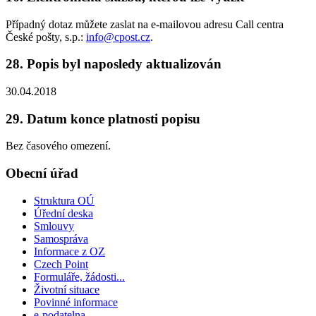
Případný dotaz můžete zaslat na e-mailovou adresu Call centra
České pošty, s.p.:
info@cpost.cz
.
28. Popis byl naposledy aktualizován
30.04.2018
29. Datum konce platnosti popisu
Bez časového omezení.
Obecní úřad
Struktura OÚ
Úřední deska
Smlouvy
Samospráva
Informace z OZ
Czech Point
Formuláře, žádosti...
Životní situace
Povinné informace
e-podatelna