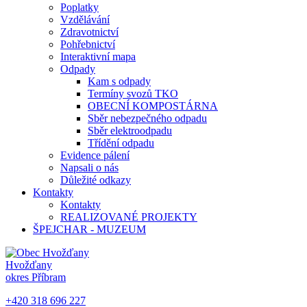
Poplatky
Vzdělávání
Zdravotnictví
Pohřebnictví
Interaktivní mapa
Odpady
Kam s odpady
Termíny svozů TKO
OBECNÍ KOMPOSTÁRNA
Sběr nebezpečného odpadu
Sběr elektroodpadu
Třídění odpadu
Evidence pálení
Napsali o nás
Důležité odkazy
Kontakty
Kontakty
REALIZOVANÉ PROJEKTY
ŠPEJCHAR - MUZEUM
Hvožďany
okres Příbram
+420 318 696 227