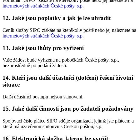
Formulář "SIPO" získáte na kterékoliv poště nebo jej naleznete na
internetových stránkách České pošty, s.p.
12. Jaké jsou poplatky a jak je lze uhradit
Ceník služby SIPO získáte na kterékoliv poště nebo jej naleznete na
internetových stránkách České pošty, s.p.
13. Jaké jsou lhůty pro vyřízení
Vaše žádost bude vyřízena na pobočkách České pošty, s.p.,
bezprostředně po podání žádosti.
14. Kteří jsou další účastníci (dotčení) řešení životní
situace
Další účastníci postupu nejsou stanoveni.
15. Jaké další činnosti jsou po žadateli požadovány
Spojovací číslo plátce SIPO sdělte organizaci, jejímž jste plátcem a
která má uzavřenou smlouvu s Českou poštou, s.p.
16. Elektronická služba, kterou lze využít