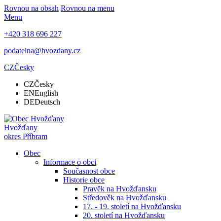
Rovnou na obsah
Rovnou na menu
Menu
+420 318 696 227
podatelna@hvozdany.cz
CZ
Česky
CZ
Česky
EN
English
DE
Deutsch
Hvožďany
okres Příbram
Obec
Informace o obci
Současnost obce
Historie obce
Pravěk na Hvožďansku
Středověk na Hvožďansku
17. - 19. století na Hvožďansku
20. století na Hvožďansku