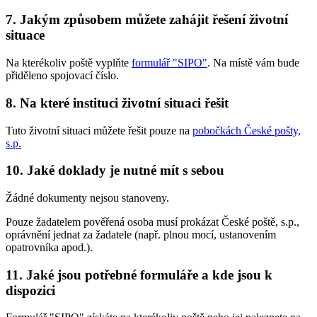
7. Jakým způsobem můžete zahájit řešení životní
situace
Na kterékoliv poště vyplňte
formulář "SIPO"
. Na místě vám bude
přiděleno spojovací číslo.
8. Na které instituci životní situaci řešit
Tuto životní situaci můžete řešit pouze na
pobočkách České pošty,
s.p.
10. Jaké doklady je nutné mít s sebou
Žádné dokumenty nejsou stanoveny.
Pouze žadatelem pověřená osoba musí prokázat České poště, s.p.,
oprávnění jednat za žadatele (např. plnou mocí, ustanovením
opatrovníka apod.).
11. Jaké jsou potřebné formuláře a kde jsou k
dispozici