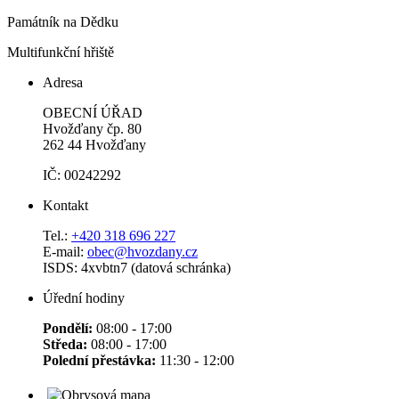
Památník na Dědku
Multifunkční hřiště
Adresa
OBECNÍ ÚŘAD
Hvožďany čp. 80
262 44 Hvožďany
IČ: 00242292
Kontakt
Tel.:
+420 318 696 227
E-mail:
obec@hvozdany.cz
ISDS: 4xvbtn7 (datová schránka)
Úřední hodiny
Pondělí:
08:00 - 17:00
Středa:
08:00 - 17:00
Polední přestávka:
11:30 - 12:00