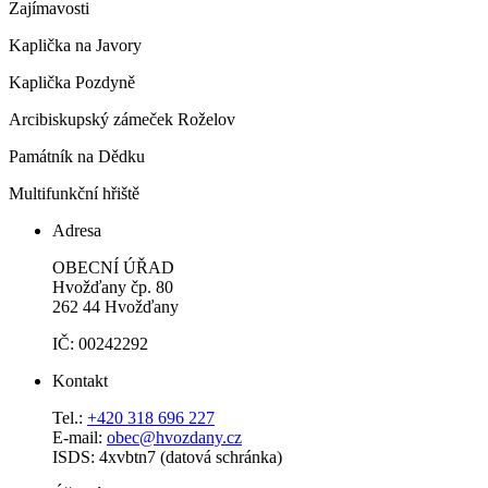
Zajímavosti
Kaplička na Javory
Kaplička Pozdyně
Arcibiskupský zámeček Roželov
Památník na Dědku
Multifunkční hřiště
Adresa
OBECNÍ ÚŘAD
Hvožďany čp. 80
262 44 Hvožďany
IČ: 00242292
Kontakt
Tel.:
+420 318 696 227
E-mail:
obec@hvozdany.cz
ISDS: 4xvbtn7 (datová schránka)