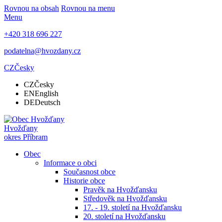
Rovnou na obsah
Rovnou na menu
Menu
+420 318 696 227
podatelna@hvozdany.cz
CZ
Česky
CZ
Česky
EN
English
DE
Deutsch
Hvožďany
okres Příbram
Obec
Informace o obci
Současnost obce
Historie obce
Pravěk na Hvožďansku
Středověk na Hvožďansku
17. - 19. století na Hvožďansku
20. století na Hvožďansku