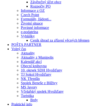
Závěrečný účet obce
Rozpočty PO
Informace z OZ
Czech Point
Formuláře, žádosti...
Životní situace
Povinné informace
e-podatelna
Vyhlášky
Ceník úhrad za zřízení věcných břemen
POŠTA PARTNER
Volný čas
Aktuality
Aktuality z Munipolis
Kalendář akcí
Obecní knihovna
10. okrsek SDH Hvožďany
TJ Sokol Hvožďany
NK Třemšín
Spolek Beneše z Blíživy
MS Javory
Včelařský spolek Hvožďany
Turistika
Brdy
Praktické info