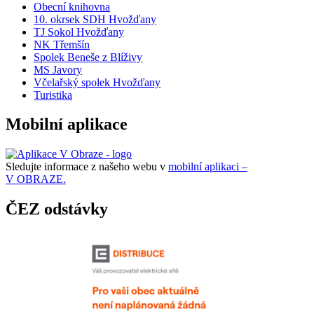
Obecní knihovna
10. okrsek SDH Hvožďany
TJ Sokol Hvožďany
NK Třemšín
Spolek Beneše z Blíživy
MS Javory
Včelařský spolek Hvožďany
Turistika
Mobilní aplikace
Sledujte informace z našeho webu v
mobilní aplikaci –
V OBRAZE.
ČEZ odstávky