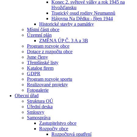
Konec 2. světové války a rok 1945 na
Hvožďansku
Tragický osud rodiny Neumannů
Hájovna Na Dědku - říjen 1944
Historické stavby a památky
Místní části obce
Územní plán
ZMĚNA ÚP Č. 3 A a 3B
Program rozvoje obce
Dotace z rozpočtu obce
Jsme členy
Třemšínské listy
Katalog firem
GDPR
Program rozvoje sportu
Realizované projekty
Fotogalerie
Obecní úřad
Struktura OÚ
Úřední deska
Smlouvy
Samospráva
Zastupitelstvo obce
Rozpočty obce
Rozpočtová opatření