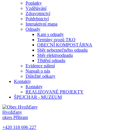
Poplatky
Vzdělávání
Zdravotnictví
Pohřebnictví
Interaktivní mapa
Odpady
Kam s odpady
Termíny svozů TKO
OBECNÍ KOMPOSTÁRNA
Sběr nebezpečného odpadu
Sběr elektroodpadu
Třídění odpadu
Evidence pálení
Napsali o nás
Důležité odkazy
Kontakty
Kontakty
REALIZOVANÉ PROJEKTY
ŠPEJCHAR - MUZEUM
Hvožďany
okres Příbram
+420 318 696 227