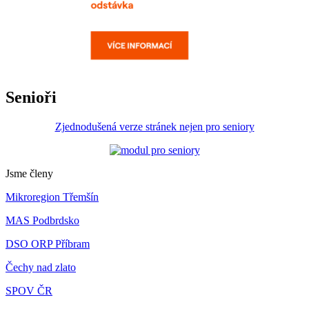
Senioři
Zjednodušená verze stránek nejen pro seniory
Jsme členy
Mikroregion Třemšín
MAS Podbrdsko
DSO ORP Příbram
Čechy nad zlato
SPOV ČR