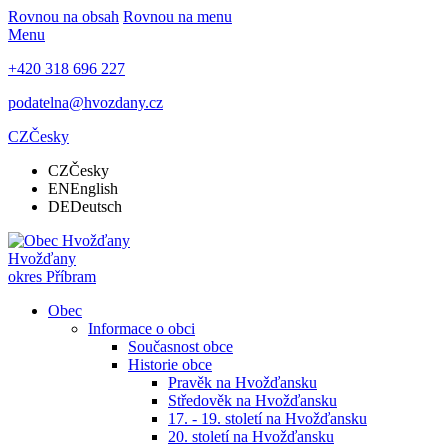
Rovnou na obsah
Rovnou na menu
Menu
+420 318 696 227
podatelna@hvozdany.cz
CZ
Česky
CZ
Česky
EN
English
DE
Deutsch
Hvožďany
okres Příbram
Obec
Informace o obci
Současnost obce
Historie obce
Pravěk na Hvožďansku
Středověk na Hvožďansku
17. - 19. století na Hvožďansku
20. století na Hvožďansku