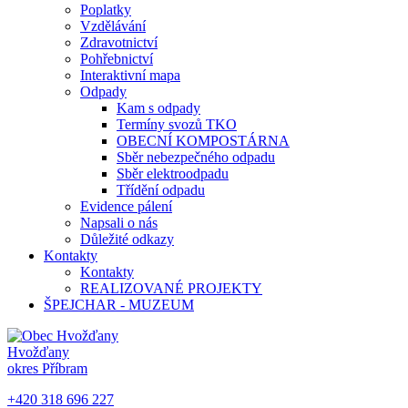
Poplatky
Vzdělávání
Zdravotnictví
Pohřebnictví
Interaktivní mapa
Odpady
Kam s odpady
Termíny svozů TKO
OBECNÍ KOMPOSTÁRNA
Sběr nebezpečného odpadu
Sběr elektroodpadu
Třídění odpadu
Evidence pálení
Napsali o nás
Důležité odkazy
Kontakty
Kontakty
REALIZOVANÉ PROJEKTY
ŠPEJCHAR - MUZEUM
Hvožďany
okres Příbram
+420 318 696 227