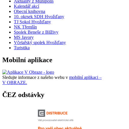
Aktuality z Munipolis
Kalendář akcí
Obecní knihovna
10. okrsek SDH Hvožďany
TJ Sokol Hvožďany
NK Třemšín
Spolek Beneše z Blíživy
MS Javory
Včelařský spolek Hvožďany
Turistika
Mobilní aplikace
Sledujte informace z našeho webu v
mobilní aplikaci –
V OBRAZE.
ČEZ odstávky