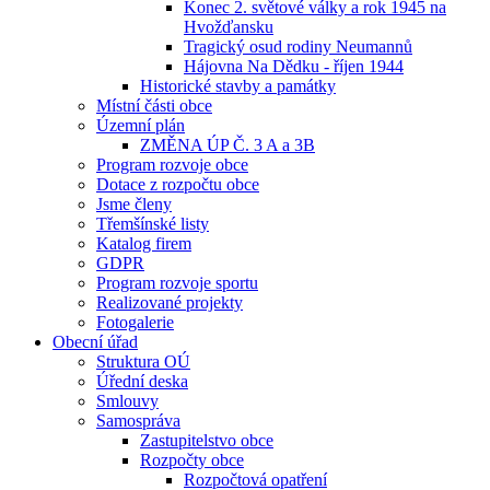
Konec 2. světové války a rok 1945 na
Hvožďansku
Tragický osud rodiny Neumannů
Hájovna Na Dědku - říjen 1944
Historické stavby a památky
Místní části obce
Územní plán
ZMĚNA ÚP Č. 3 A a 3B
Program rozvoje obce
Dotace z rozpočtu obce
Jsme členy
Třemšínské listy
Katalog firem
GDPR
Program rozvoje sportu
Realizované projekty
Fotogalerie
Obecní úřad
Struktura OÚ
Úřední deska
Smlouvy
Samospráva
Zastupitelstvo obce
Rozpočty obce
Rozpočtová opatření