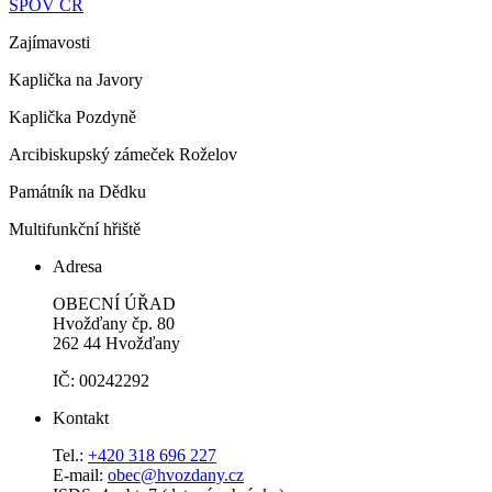
SPOV ČR
Zajímavosti
Kaplička na Javory
Kaplička Pozdyně
Arcibiskupský zámeček Roželov
Památník na Dědku
Multifunkční hřiště
Adresa
OBECNÍ ÚŘAD
Hvožďany čp. 80
262 44 Hvožďany
IČ: 00242292
Kontakt
Tel.:
+420 318 696 227
E-mail:
obec@hvozdany.cz