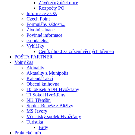
Závěrečný účet obce
Rozpočty PO
Informace z OZ
Czech Point
Formuláře, žádosti...
Životní situace
Povinné informace
e-podatelna
Vyhlášky
Ceník úhrad za zřízení věcných břemen
POŠTA PARTNER
Volný čas
Aktuality
Aktuality z Munipolis
Kalendář akcí
Obecní knihovna
10. okrsek SDH Hvožďany
TJ Sokol Hvožďany
NK Třemšín
Spolek Beneše z Blíživy
MS Javory
Včelařský spolek Hvožďany
Turistika
Brdy
Praktické info