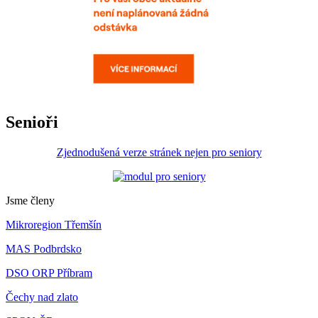
Senioři
Zjednodušená verze stránek nejen pro seniory
Jsme členy
Mikroregion Třemšín
MAS Podbrdsko
DSO ORP Příbram
Čechy nad zlato