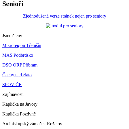
Senioři
Zjednodušená verze stránek nejen pro seniory
Jsme členy
Mikroregion Třemšín
MAS Podbrdsko
DSO ORP Příbram
Čechy nad zlato
SPOV ČR
Zajímavosti
Kaplička na Javory
Kaplička Pozdyně
Arcibiskupský zámeček Roželov