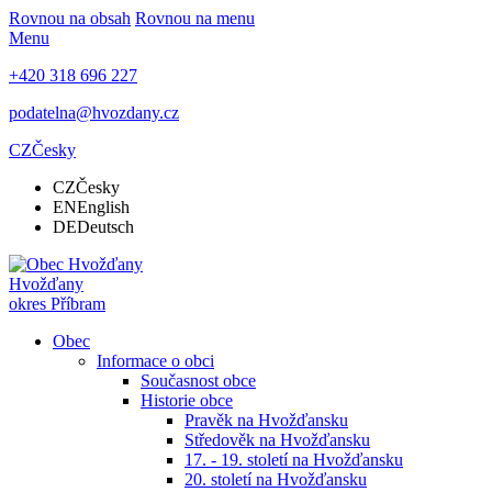
Rovnou na obsah
Rovnou na menu
Menu
+420 318 696 227
podatelna@hvozdany.cz
CZ
Česky
CZ
Česky
EN
English
DE
Deutsch
Hvožďany
okres Příbram
Obec
Informace o obci
Současnost obce
Historie obce
Pravěk na Hvožďansku
Středověk na Hvožďansku
17. - 19. století na Hvožďansku
20. století na Hvožďansku