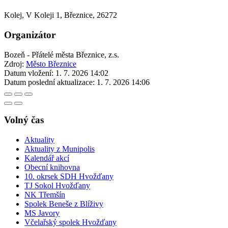
Kolej, V Koleji 1, Březnice, 26272
Organizátor
Bozeň - Přátelé města Březnice, z.s.
Zdroj:
Město Březnice
Datum vložení:
1. 7. 2026 14:02
Datum poslední aktualizace:
1. 7. 2026 14:06
Volný čas
Aktuality
Aktuality z Munipolis
Kalendář akcí
Obecní knihovna
10. okrsek SDH Hvožďany
TJ Sokol Hvožďany
NK Třemšín
Spolek Beneše z Blíživy
MS Javory
Včelařský spolek Hvožďany