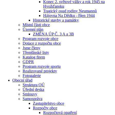
Konec 2. světové války a rok 1945 na
Hvožďansku
Tragický osud rodiny Neumannů
Hájovna Na Dědku - říjen 1944
Historické stavby a památky
Místní části obce
Územní plán
ZMĚNA ÚP Č. 3 A a 3B
Program rozvoje obce
Dotace z rozpočtu obce
Jsme členy
Třemšínské listy
Katalog firem
GDPR
Program rozvoje sportu
Realizované projekty
Fotogalerie
Obecní úřad
Struktura OÚ
Úřední deska
Smlouvy
Samospráva
Zastupitelstvo obce
Rozpočty obce
Rozpočtová opatření