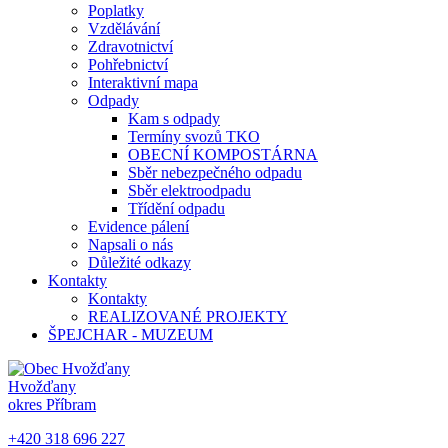
Poplatky
Vzdělávání
Zdravotnictví
Pohřebnictví
Interaktivní mapa
Odpady
Kam s odpady
Termíny svozů TKO
OBECNÍ KOMPOSTÁRNA
Sběr nebezpečného odpadu
Sběr elektroodpadu
Třídění odpadu
Evidence pálení
Napsali o nás
Důležité odkazy
Kontakty
Kontakty
REALIZOVANÉ PROJEKTY
ŠPEJCHAR - MUZEUM
Hvožďany
okres Příbram
+420 318 696 227