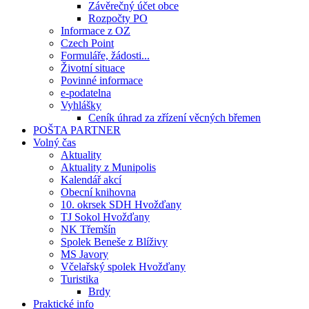
Závěrečný účet obce
Rozpočty PO
Informace z OZ
Czech Point
Formuláře, žádosti...
Životní situace
Povinné informace
e-podatelna
Vyhlášky
Ceník úhrad za zřízení věcných břemen
POŠTA PARTNER
Volný čas
Aktuality
Aktuality z Munipolis
Kalendář akcí
Obecní knihovna
10. okrsek SDH Hvožďany
TJ Sokol Hvožďany
NK Třemšín
Spolek Beneše z Blíživy
MS Javory
Včelařský spolek Hvožďany
Turistika
Brdy
Praktické info