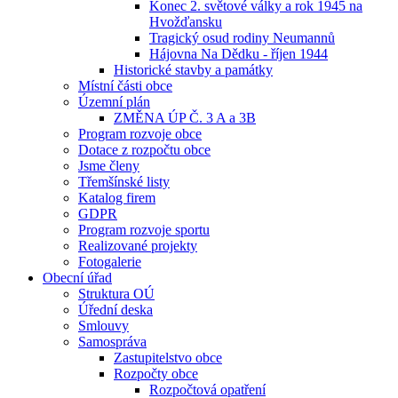
Konec 2. světové války a rok 1945 na
Hvožďansku
Tragický osud rodiny Neumannů
Hájovna Na Dědku - říjen 1944
Historické stavby a památky
Místní části obce
Územní plán
ZMĚNA ÚP Č. 3 A a 3B
Program rozvoje obce
Dotace z rozpočtu obce
Jsme členy
Třemšínské listy
Katalog firem
GDPR
Program rozvoje sportu
Realizované projekty
Fotogalerie
Obecní úřad
Struktura OÚ
Úřední deska
Smlouvy
Samospráva
Zastupitelstvo obce
Rozpočty obce
Rozpočtová opatření