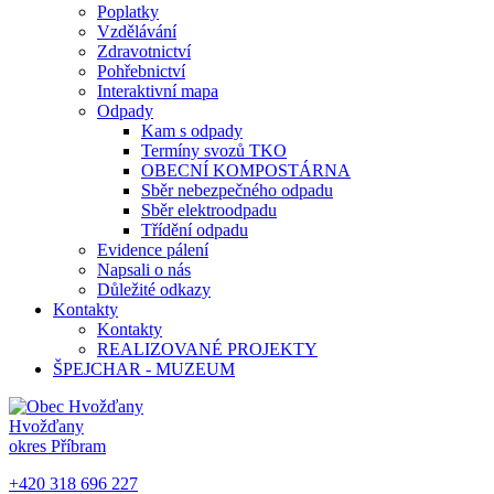
Poplatky
Vzdělávání
Zdravotnictví
Pohřebnictví
Interaktivní mapa
Odpady
Kam s odpady
Termíny svozů TKO
OBECNÍ KOMPOSTÁRNA
Sběr nebezpečného odpadu
Sběr elektroodpadu
Třídění odpadu
Evidence pálení
Napsali o nás
Důležité odkazy
Kontakty
Kontakty
REALIZOVANÉ PROJEKTY
ŠPEJCHAR - MUZEUM
Hvožďany
okres Příbram
+420 318 696 227