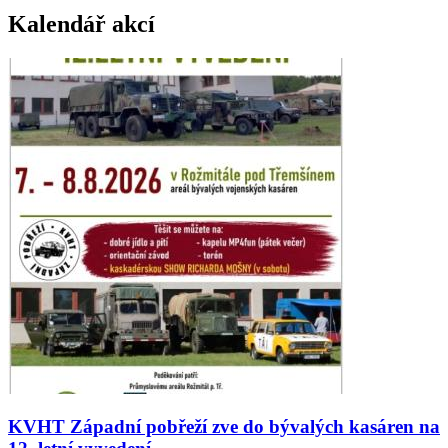
Kalendář akcí
KVHT Západní pobřeží zve do bývalých kasáren na