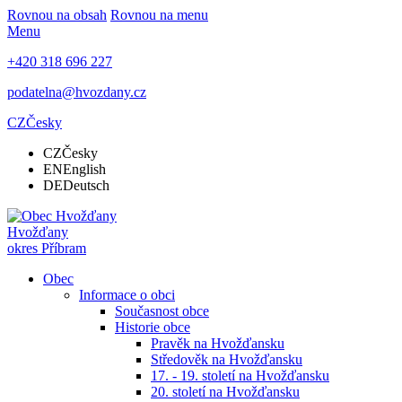
Rovnou na obsah
Rovnou na menu
Menu
+420 318 696 227
podatelna@hvozdany.cz
CZ
Česky
CZ
Česky
EN
English
DE
Deutsch
Hvožďany
okres Příbram
Obec
Informace o obci
Současnost obce
Historie obce
Pravěk na Hvožďansku
Středověk na Hvožďansku
17. - 19. století na Hvožďansku
20. století na Hvožďansku