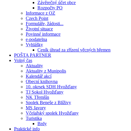
Závěrečný účet obce
Rozpočty PO
Informace z OZ
Czech Point
Formuláře, žádosti...
Životní situace
Povinné informace
e-podatelna
Vyhlášky
Ceník úhrad za zřízení věcných břemen
POŠTA PARTNER
Volný čas
Aktuality
Aktuality z Munipolis
Kalendář akcí
Obecní knihovna
10. okrsek SDH Hvožďany
TJ Sokol Hvožďany
NK Třemšín
Spolek Beneše z Blíživy
MS Javory
Včelařský spolek Hvožďany
Turistika
Brdy
Praktické info