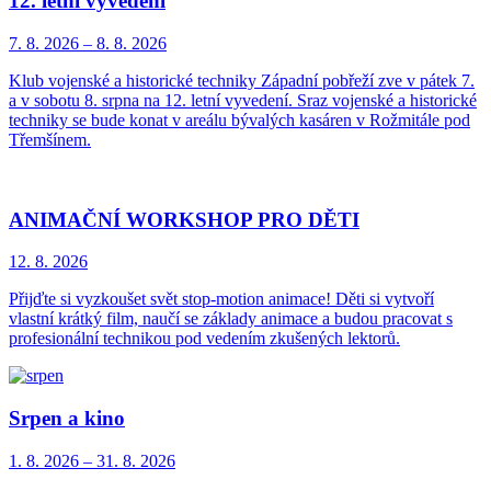
12. letní vyvedení
7. 8.
2026
–
8. 8.
2026
Klub vojenské a historické techniky Západní pobřeží zve v pátek 7.
a v sobotu 8. srpna na 12. letní vyvedení. Sraz vojenské a historické
techniky se bude konat v areálu bývalých kasáren v Rožmitále pod
Třemšínem.
ANIMAČNÍ WORKSHOP PRO DĚTI
12. 8.
2026
Přijďte si vyzkoušet svět stop-motion animace! Děti si vytvoří
vlastní krátký film, naučí se základy animace a budou pracovat s
profesionální technikou pod vedením zkušených lektorů.
Srpen a kino
1. 8.
2026
–
31. 8.
2026