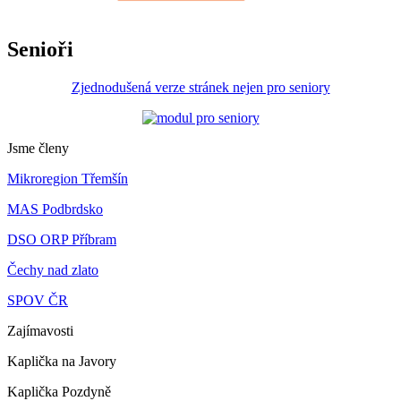
Senioři
Zjednodušená verze stránek nejen pro seniory
Jsme členy
Mikroregion Třemšín
MAS Podbrdsko
DSO ORP Příbram
Čechy nad zlato
SPOV ČR
Zajímavosti
Kaplička na Javory
Kaplička Pozdyně