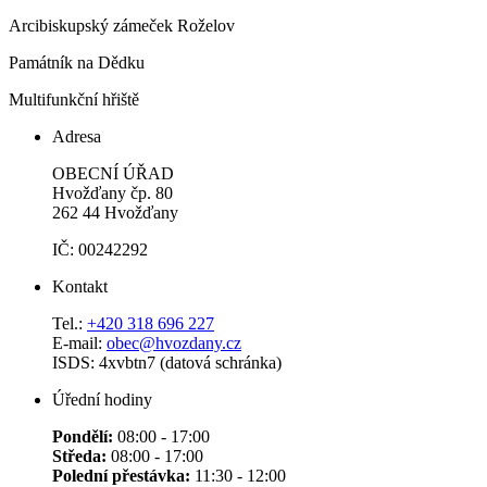
Arcibiskupský zámeček Roželov
Památník na Dědku
Multifunkční hřiště
Adresa
OBECNÍ ÚŘAD
Hvožďany čp. 80
262 44 Hvožďany
IČ: 00242292
Kontakt
Tel.:
+420 318 696 227
E-mail:
obec@hvozdany.cz
ISDS: 4xvbtn7 (datová schránka)
Úřední hodiny
Pondělí:
08:00 - 17:00
Středa:
08:00 - 17:00
Polední přestávka:
11:30 - 12:00