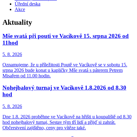
Úřední deska
Akce
Aktuality
Mše svatá při pouti ve Vacíkově 15. srpna 2026 od
11hod
5. 8.
2026
Oznamujeme, že u příležitosti Poutě ve Vacíkově se v sobotu 15.
srpna 2026 bude konat u kapličky Mše svatá s páterem Petrem
Misařem od 11.00 hodin.
Nohejbalový turnaj ve Vacíkově 1.8.2026 od 8.30
hod
5. 8.
2026
Dne 1.8. 2026 proběhne ve Vacíkově na hřišti u koupaliště od 8.30
hod nohejbalový turnaj. Sestav tým tří lidí a přijď si zahrát.
Občerstvení zajištěno, ceny pro vítěze také.