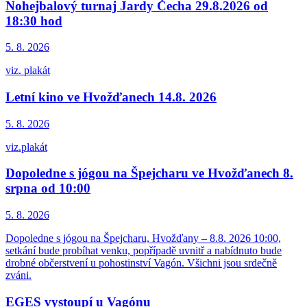
Nohejbalový turnaj Jardy Čecha 29.8.2026 od
18:30 hod
5. 8.
2026
viz. plakát
Letní kino ve Hvožďanech 14.8. 2026
5. 8.
2026
viz.plakát
Dopoledne s jógou na Špejcharu ve Hvožďanech 8.
srpna od 10:00
5. 8.
2026
Dopoledne s jógou na Špejcharu, Hvožďany – 8.8. 2026 10:00,
setkání bude probíhat venku, popřípadě uvnitř a nabídnuto bude
drobné občerstvení u pohostinství Vagón. Všichni jsou srdečně
zváni.
EGES vystoupí u Vagónu