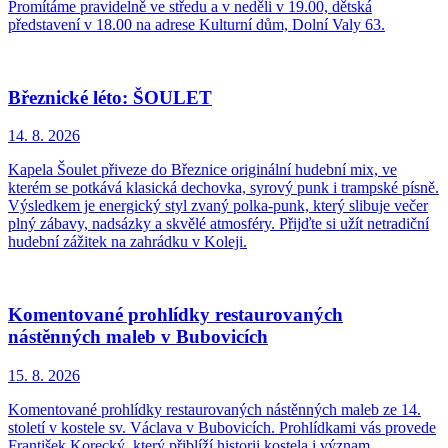
Promítáme pravidelně ve středu a v neděli v 19.00, dětská
představení v 18.00 na adrese Kulturní dům, Dolní Valy 63.
Březnické léto: ŠOULET
14. 8.
2026
Kapela Šoulet přiveze do Březnice originální hudební mix, ve
kterém se potkává klasická dechovka, syrový punk i trampské písně.
Výsledkem je energický styl zvaný polka-punk, který slibuje večer
plný zábavy, nadsázky a skvělé atmosféry. Přijďte si užít netradiční
hudební zážitek na zahrádku v Koleji.
Komentované prohlídky restaurovaných
nástěnných maleb v Bubovicích
15. 8.
2026
Komentované prohlídky restaurovaných nástěnných maleb ze 14.
století v kostele sv. Václava v Bubovicích. Prohlídkami vás provede
František Korecký, který přiblíží historii kostela i význam