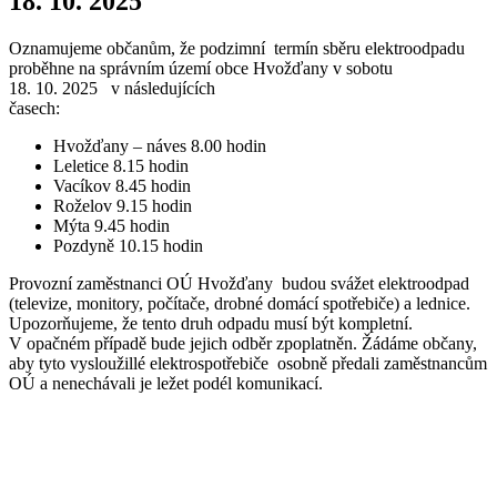
18. 10. 2025
Oznamujeme občanům, že podzimní termín sběru elektroodpadu
proběhne na správním území obce Hvožďany v sobotu
18. 10. 2025 v následujících
časech:
Hvožďany – náves 8.00 hodin
Leletice 8.15 hodin
Vacíkov 8.45 hodin
Roželov 9.15 hodin
Mýta 9.45 hodin
Pozdyně 10.15 hodin
Provozní zaměstnanci OÚ Hvožďany budou svážet elektroodpad
(televize, monitory, počítače, drobné domácí spotřebiče) a lednice.
Upozorňujeme, že tento druh odpadu musí být kompletní.
V opačném případě bude jejich odběr zpoplatněn. Žádáme občany,
aby tyto vysloužillé elektrospotřebiče osobně předali zaměstnancům
OÚ a nenechávali je ležet podél komunikací.