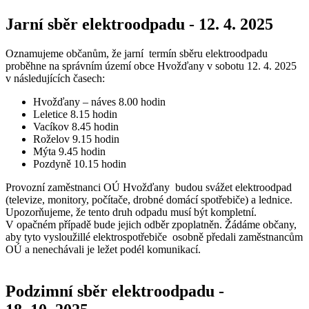
Jarní sběr elektroodpadu - 12. 4. 2025
Oznamujeme občanům, že jarní termín sběru elektroodpadu
proběhne na správním území obce Hvožďany v sobotu 12. 4. 2025
v následujících časech:
Hvožďany – náves 8.00 hodin
Leletice 8.15 hodin
Vacíkov 8.45 hodin
Roželov 9.15 hodin
Mýta 9.45 hodin
Pozdyně 10.15 hodin
Provozní zaměstnanci OÚ Hvožďany budou svážet elektroodpad
(televize, monitory, počítače, drobné domácí spotřebiče) a lednice.
Upozorňujeme, že tento druh odpadu musí být kompletní.
V opačném případě bude jejich odběr zpoplatněn. Žádáme občany,
aby tyto vysloužillé elektrospotřebiče osobně předali zaměstnancům
OÚ a nenechávali je ležet podél komunikací.
Podzimní sběr elektroodpadu -