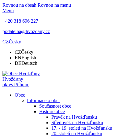
Rovnou na obsah
Rovnou na menu
Menu
+420 318 696 227
podatelna@hvozdany.cz
CZ
Česky
CZ
Česky
EN
English
DE
Deutsch
Hvožďany
okres Příbram
Obec
Informace o obci
Současnost obce
Historie obce
Pravěk na Hvožďansku
Středověk na Hvožďansku
17. - 19. století na Hvožďansku
20. století na Hvožďansku