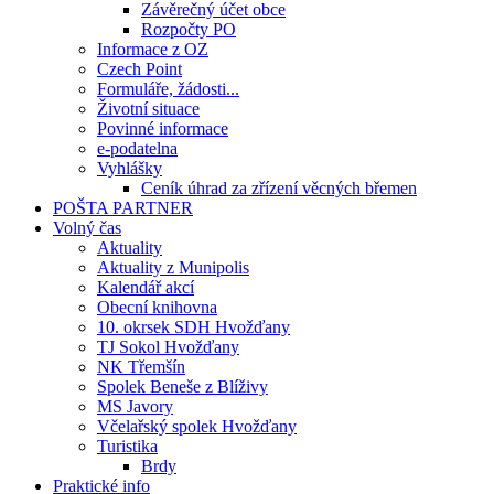
Závěrečný účet obce
Rozpočty PO
Informace z OZ
Czech Point
Formuláře, žádosti...
Životní situace
Povinné informace
e-podatelna
Vyhlášky
Ceník úhrad za zřízení věcných břemen
POŠTA PARTNER
Volný čas
Aktuality
Aktuality z Munipolis
Kalendář akcí
Obecní knihovna
10. okrsek SDH Hvožďany
TJ Sokol Hvožďany
NK Třemšín
Spolek Beneše z Blíživy
MS Javory
Včelařský spolek Hvožďany
Turistika
Brdy
Praktické info