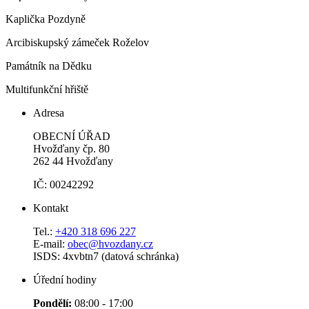
Kaplička Pozdyně
Arcibiskupský zámeček Roželov
Památník na Dědku
Multifunkční hřiště
Adresa
OBECNÍ ÚŘAD
Hvožďany čp. 80
262 44 Hvožďany
IČ: 00242292
Kontakt
Tel.:
+420 318 696 227
E-mail:
obec@hvozdany.cz
ISDS: 4xvbtn7 (datová schránka)
Úřední hodiny
Pondělí:
08:00 - 17:00