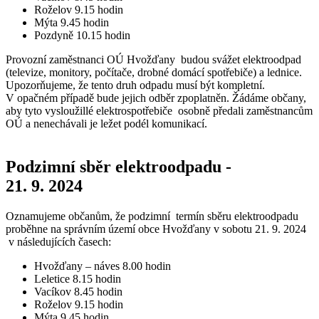
Roželov 9.15 hodin
Mýta 9.45 hodin
Pozdyně 10.15 hodin
Provozní zaměstnanci OÚ Hvožďany budou svážet elektroodpad
(televize, monitory, počítače, drobné domácí spotřebiče) a lednice.
Upozorňujeme, že tento druh odpadu musí být kompletní.
V opačném případě bude jejich odběr zpoplatněn. Žádáme občany,
aby tyto vysloužillé elektrospotřebiče osobně předali zaměstnancům
OÚ a nenechávali je ležet podél komunikací.
Podzimní sběr elektroodpadu -
21. 9. 2024
Oznamujeme občanům, že podzimní termín sběru elektroodpadu
proběhne na správním území obce Hvožďany v sobotu 21. 9. 2024
v následujících časech:
Hvožďany – náves 8.00 hodin
Leletice 8.15 hodin
Vacíkov 8.45 hodin
Roželov 9.15 hodin
Mýta 9.45 hodin