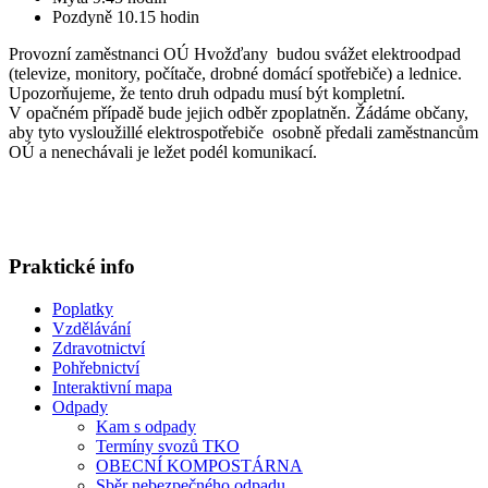
Pozdyně 10.15 hodin
Provozní zaměstnanci OÚ Hvožďany budou svážet elektroodpad
(televize, monitory, počítače, drobné domácí spotřebiče) a lednice.
Upozorňujeme, že tento druh odpadu musí být kompletní.
V opačném případě bude jejich odběr zpoplatněn. Žádáme občany,
aby tyto vysloužillé elektrospotřebiče osobně předali zaměstnancům
OÚ a nenechávali je ležet podél komunikací.
Praktické info
Poplatky
Vzdělávání
Zdravotnictví
Pohřebnictví
Interaktivní mapa
Odpady
Kam s odpady
Termíny svozů TKO
OBECNÍ KOMPOSTÁRNA
Sběr nebezpečného odpadu