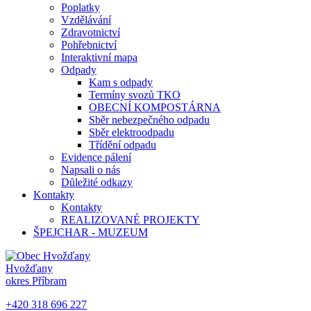
Poplatky
Vzdělávání
Zdravotnictví
Pohřebnictví
Interaktivní mapa
Odpady
Kam s odpady
Termíny svozů TKO
OBECNÍ KOMPOSTÁRNA
Sběr nebezpečného odpadu
Sběr elektroodpadu
Třídění odpadu
Evidence pálení
Napsali o nás
Důležité odkazy
Kontakty
Kontakty
REALIZOVANÉ PROJEKTY
ŠPEJCHAR - MUZEUM
Hvožďany
okres Příbram
+420 318 696 227