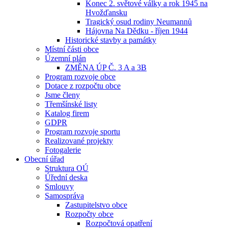
Konec 2. světové války a rok 1945 na
Hvožďansku
Tragický osud rodiny Neumannů
Hájovna Na Dědku - říjen 1944
Historické stavby a památky
Místní části obce
Územní plán
ZMĚNA ÚP Č. 3 A a 3B
Program rozvoje obce
Dotace z rozpočtu obce
Jsme členy
Třemšínské listy
Katalog firem
GDPR
Program rozvoje sportu
Realizované projekty
Fotogalerie
Obecní úřad
Struktura OÚ
Úřední deska
Smlouvy
Samospráva
Zastupitelstvo obce
Rozpočty obce
Rozpočtová opatření