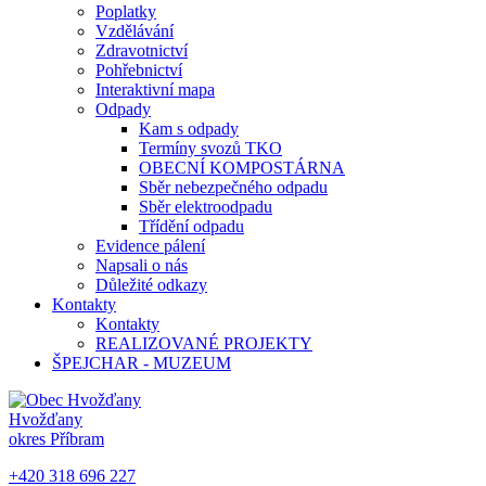
Poplatky
Vzdělávání
Zdravotnictví
Pohřebnictví
Interaktivní mapa
Odpady
Kam s odpady
Termíny svozů TKO
OBECNÍ KOMPOSTÁRNA
Sběr nebezpečného odpadu
Sběr elektroodpadu
Třídění odpadu
Evidence pálení
Napsali o nás
Důležité odkazy
Kontakty
Kontakty
REALIZOVANÉ PROJEKTY
ŠPEJCHAR - MUZEUM
Hvožďany
okres Příbram
+420 318 696 227