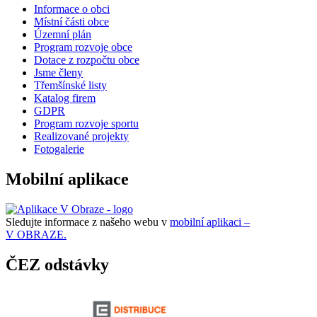
Informace o obci
Místní části obce
Územní plán
Program rozvoje obce
Dotace z rozpočtu obce
Jsme členy
Třemšínské listy
Katalog firem
GDPR
Program rozvoje sportu
Realizované projekty
Fotogalerie
Mobilní aplikace
Sledujte informace z našeho webu v
mobilní aplikaci –
V OBRAZE.
ČEZ odstávky