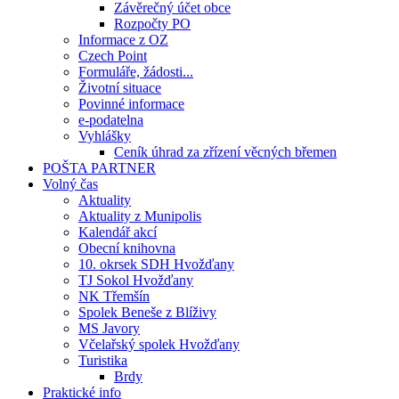
Závěrečný účet obce
Rozpočty PO
Informace z OZ
Czech Point
Formuláře, žádosti...
Životní situace
Povinné informace
e-podatelna
Vyhlášky
Ceník úhrad za zřízení věcných břemen
POŠTA PARTNER
Volný čas
Aktuality
Aktuality z Munipolis
Kalendář akcí
Obecní knihovna
10. okrsek SDH Hvožďany
TJ Sokol Hvožďany
NK Třemšín
Spolek Beneše z Blíživy
MS Javory
Včelařský spolek Hvožďany
Turistika
Brdy
Praktické info