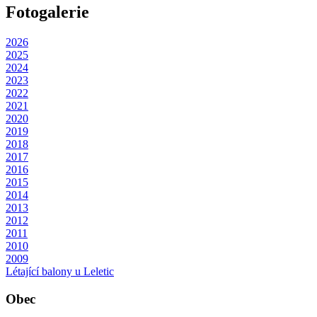
Fotogalerie
2026
2025
2024
2023
2022
2021
2020
2019
2018
2017
2016
2015
2014
2013
2012
2011
2010
2009
Létající balony u Leletic
Obec