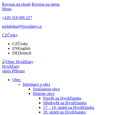
Rovnou na obsah
Rovnou na menu
Menu
+420 318 696 227
podatelna@hvozdany.cz
CZ
Česky
CZ
Česky
EN
English
DE
Deutsch
Hvožďany
okres Příbram
Obec
Informace o obci
Současnost obce
Historie obce
Pravěk na Hvožďansku
Středověk na Hvožďansku
17. - 19. století na Hvožďansku
20. století na Hvožďansku