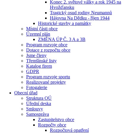
Konec 2. světové války a rok 1945 na
Hvožďansku
Tragický osud rodiny Neumannů
Hájovna Na Dědku - říjen 1944
Historické stavby a památky
Místní části obce
Územní plán
ZMĚNA ÚP Č. 3 A a 3B
Program rozvoje obce
Dotace z rozpočtu obce
Jsme členy
Třemšínské listy
Katalog firem
GDPR
Program rozvoje sportu
Realizované projekty
Fotogalerie
Obecní úřad
Struktura OÚ
Úřední deska
Smlouvy
Samospráva
Zastupitelstvo obce
Rozpočty obce
Rozpočtová opatření