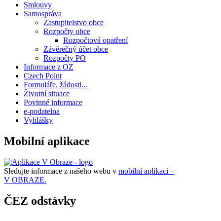
Smlouvy
Samospráva
Zastupitelstvo obce
Rozpočty obce
Rozpočtová opatření
Závěrečný účet obce
Rozpočty PO
Informace z OZ
Czech Point
Formuláře, žádosti...
Životní situace
Povinné informace
e-podatelna
Vyhlášky
Mobilní aplikace
Sledujte informace z našeho webu v
mobilní aplikaci –
V OBRAZE.
ČEZ odstávky