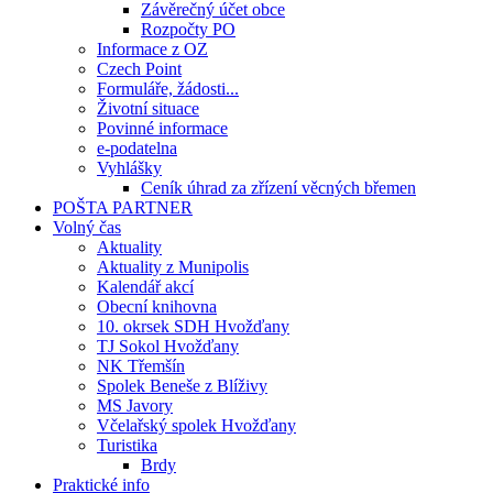
Závěrečný účet obce
Rozpočty PO
Informace z OZ
Czech Point
Formuláře, žádosti...
Životní situace
Povinné informace
e-podatelna
Vyhlášky
Ceník úhrad za zřízení věcných břemen
POŠTA PARTNER
Volný čas
Aktuality
Aktuality z Munipolis
Kalendář akcí
Obecní knihovna
10. okrsek SDH Hvožďany
TJ Sokol Hvožďany
NK Třemšín
Spolek Beneše z Blíživy
MS Javory
Včelařský spolek Hvožďany
Turistika
Brdy
Praktické info