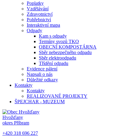
Poplatky
Vzdělávání
Zdravotnictví
Pohřebnictví
Interaktivní mapa
Odpady
Kam s odpady
Termíny svozů TKO
OBECNÍ KOMPOSTÁRNA
Sběr nebezpečného odpadu
Sběr elektroodpadu
Třídění odpadu
Evidence pálení
Napsali o nás
Důležité odkazy
Kontakty
Kontakty
REALIZOVANÉ PROJEKTY
ŠPEJCHAR - MUZEUM
Hvožďany
okres Příbram
+420 318 696 227