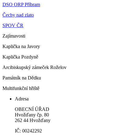
DSO ORP Příbram
Čechy nad zlato
SPOV ČR
Zajímavosti
Kaplička na Javory
Kaplička Pozdyně
Arcibiskupský zámeček Roželov
Památník na Dědku
Multifunkční hřiště
Adresa
OBECNÍ ÚŘAD
Hvožďany čp. 80
262 44 Hvožďany
IČ: 00242292