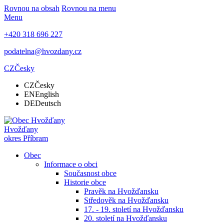
Rovnou na obsah
Rovnou na menu
Menu
+420 318 696 227
podatelna@hvozdany.cz
CZ
Česky
CZ
Česky
EN
English
DE
Deutsch
Hvožďany
okres Příbram
Obec
Informace o obci
Současnost obce
Historie obce
Pravěk na Hvožďansku
Středověk na Hvožďansku
17. - 19. století na Hvožďansku
20. století na Hvožďansku