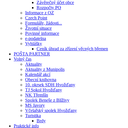
Závěrečný účet obce
Rozpočty PO
Informace z OZ
Czech Point
Formuláře, žádosti...
Životní situace
Povinné informace
e-podatelna
Vyhlášky
Ceník úhrad za zřízení věcných břemen
POŠTA PARTNER
Volný čas
Aktuality
Aktuality z Munipolis
Kalendář akcí
Obecní knihovna
10. okrsek SDH Hvožďany
TJ Sokol Hvožďany
NK Třemšín
Spolek Beneše z Blíživy
MS Javory
Včelařský spolek Hvožďany
Turistika
Brdy
Praktické info