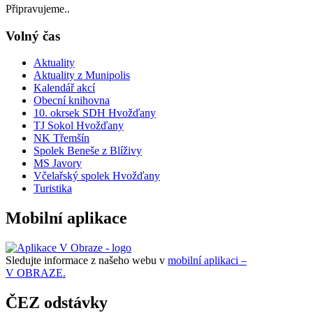
Připravujeme..
Volný čas
Aktuality
Aktuality z Munipolis
Kalendář akcí
Obecní knihovna
10. okrsek SDH Hvožďany
TJ Sokol Hvožďany
NK Třemšín
Spolek Beneše z Blíživy
MS Javory
Včelařský spolek Hvožďany
Turistika
Mobilní aplikace
Sledujte informace z našeho webu v
mobilní aplikaci –
V OBRAZE.
ČEZ odstávky