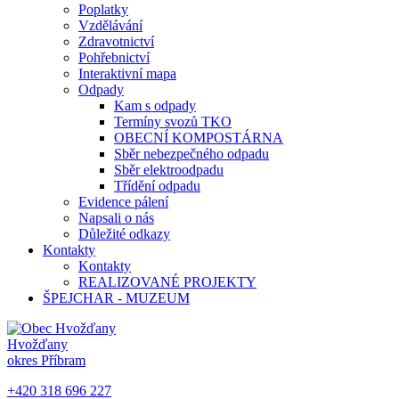
Poplatky
Vzdělávání
Zdravotnictví
Pohřebnictví
Interaktivní mapa
Odpady
Kam s odpady
Termíny svozů TKO
OBECNÍ KOMPOSTÁRNA
Sběr nebezpečného odpadu
Sběr elektroodpadu
Třídění odpadu
Evidence pálení
Napsali o nás
Důležité odkazy
Kontakty
Kontakty
REALIZOVANÉ PROJEKTY
ŠPEJCHAR - MUZEUM
Hvožďany
okres Příbram
+420 318 696 227