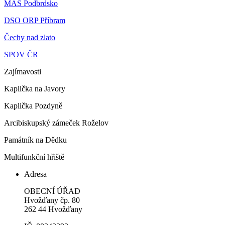
MAS Podbrdsko
DSO ORP Příbram
Čechy nad zlato
SPOV ČR
Zajímavosti
Kaplička na Javory
Kaplička Pozdyně
Arcibiskupský zámeček Roželov
Památník na Dědku
Multifunkční hřiště
Adresa
OBECNÍ ÚŘAD
Hvožďany čp. 80
262 44 Hvožďany