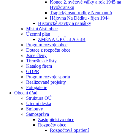
Konec 2. světové války a rok 1945 na
Hvožďansku
Tragický osud rodiny Neumannů
Hájovna Na Dědku - říjen 1944
Historické stavby a památky
Místní části obce
Územní plán
ZMĚNA ÚP Č. 3 A a 3B
Program rozvoje obce
Dotace z rozpočtu obce
Jsme členy
Třemšínské listy
Katalog firem
GDPR
Program rozvoje sportu
Realizované projekty
Fotogalerie
Obecní úřad
Struktura OÚ
Úřední deska
Smlouvy
Samospráva
Zastupitelstvo obce
Rozpočty obce
Rozpočtová opatření