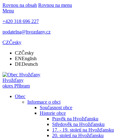
Rovnou na obsah
Rovnou na menu
Menu
+420 318 696 227
podatelna@hvozdany.cz
CZ
Česky
CZ
Česky
EN
English
DE
Deutsch
Hvožďany
okres Příbram
Obec
Informace o obci
Současnost obce
Historie obce
Pravěk na Hvožďansku
Středověk na Hvožďansku
17. - 19. století na Hvožďansku
20. století na Hvožďansku