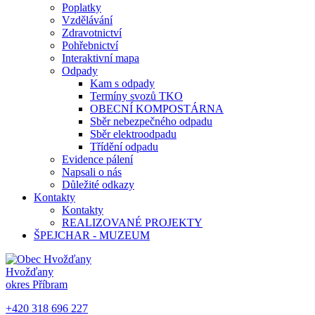
Poplatky
Vzdělávání
Zdravotnictví
Pohřebnictví
Interaktivní mapa
Odpady
Kam s odpady
Termíny svozů TKO
OBECNÍ KOMPOSTÁRNA
Sběr nebezpečného odpadu
Sběr elektroodpadu
Třídění odpadu
Evidence pálení
Napsali o nás
Důležité odkazy
Kontakty
Kontakty
REALIZOVANÉ PROJEKTY
ŠPEJCHAR - MUZEUM
Hvožďany
okres Příbram
+420 318 696 227