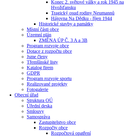
Konec 2. světové války a rok 1945 na
Hvožďansku
Tragický osud rodiny Neumannů
Hájovna Na Dědku - říjen 1944
Historické stavby a památky
Místní části obce
Územní plán
ZMĚNA ÚP Č. 3 A a 3B
Program rozvoje obce
Dotace z rozpočtu obce
Jsme členy
Třemšínské listy
Katalog firem
GDPR
Program rozvoje sportu
Realizované projekty
Fotogalerie
Obecní úřad
Struktura OÚ
Úřední deska
Smlouvy
Samospráva
Zastupitelstvo obce
Rozpočty obce
Rozpočtová opatření