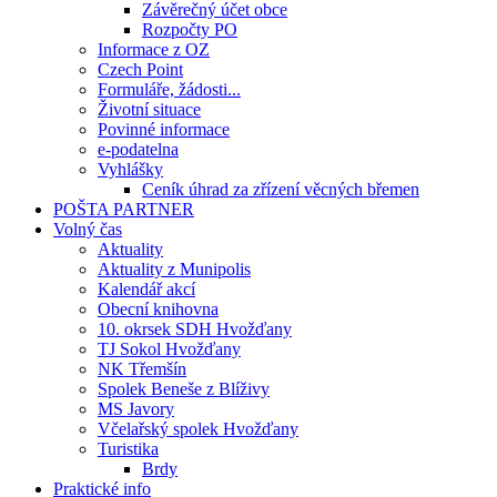
Závěrečný účet obce
Rozpočty PO
Informace z OZ
Czech Point
Formuláře, žádosti...
Životní situace
Povinné informace
e-podatelna
Vyhlášky
Ceník úhrad za zřízení věcných břemen
POŠTA PARTNER
Volný čas
Aktuality
Aktuality z Munipolis
Kalendář akcí
Obecní knihovna
10. okrsek SDH Hvožďany
TJ Sokol Hvožďany
NK Třemšín
Spolek Beneše z Blíživy
MS Javory
Včelařský spolek Hvožďany
Turistika
Brdy
Praktické info