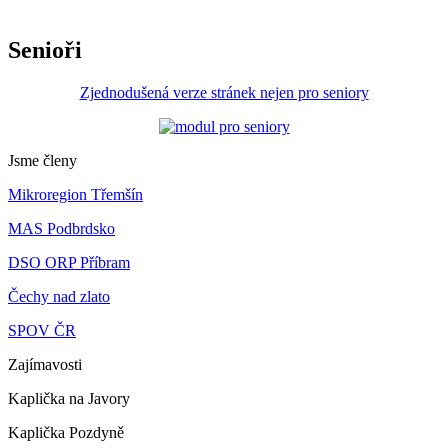
Senioři
Zjednodušená verze stránek nejen pro seniory
Jsme členy
Mikroregion Třemšín
MAS Podbrdsko
DSO ORP Příbram
Čechy nad zlato
SPOV ČR
Zajímavosti
Kaplička na Javory
Kaplička Pozdyně