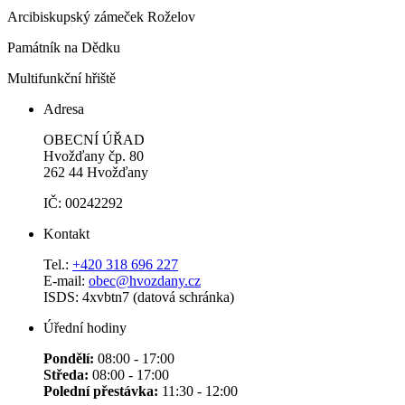
Arcibiskupský zámeček Roželov
Památník na Dědku
Multifunkční hřiště
Adresa
OBECNÍ ÚŘAD
Hvožďany čp. 80
262 44 Hvožďany
IČ: 00242292
Kontakt
Tel.:
+420 318 696 227
E-mail:
obec@hvozdany.cz
ISDS: 4xvbtn7 (datová schránka)
Úřední hodiny
Pondělí:
08:00 - 17:00
Středa:
08:00 - 17:00
Polední přestávka:
11:30 - 12:00