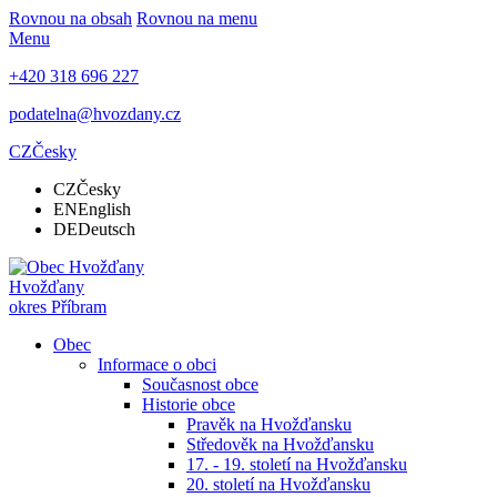
Rovnou na obsah
Rovnou na menu
Menu
+420 318 696 227
podatelna@hvozdany.cz
CZ
Česky
CZ
Česky
EN
English
DE
Deutsch
Hvožďany
okres Příbram
Obec
Informace o obci
Současnost obce
Historie obce
Pravěk na Hvožďansku
Středověk na Hvožďansku
17. - 19. století na Hvožďansku
20. století na Hvožďansku