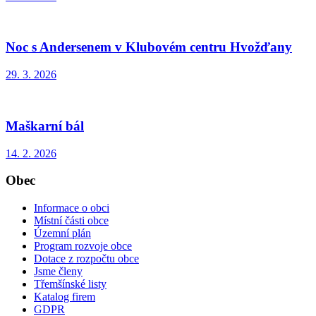
Noc s Andersenem v Klubovém centru Hvožďany
29. 3. 2026
Maškarní bál
14. 2. 2026
Obec
Informace o obci
Místní části obce
Územní plán
Program rozvoje obce
Dotace z rozpočtu obce
Jsme členy
Třemšínské listy
Katalog firem
GDPR