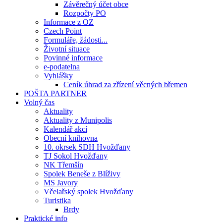
Závěrečný účet obce
Rozpočty PO
Informace z OZ
Czech Point
Formuláře, žádosti...
Životní situace
Povinné informace
e-podatelna
Vyhlášky
Ceník úhrad za zřízení věcných břemen
POŠTA PARTNER
Volný čas
Aktuality
Aktuality z Munipolis
Kalendář akcí
Obecní knihovna
10. okrsek SDH Hvožďany
TJ Sokol Hvožďany
NK Třemšín
Spolek Beneše z Blíživy
MS Javory
Včelařský spolek Hvožďany
Turistika
Brdy
Praktické info