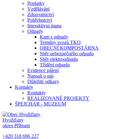
Poplatky
Vzdělávání
Zdravotnictví
Pohřebnictví
Interaktivní mapa
Odpady
Kam s odpady
Termíny svozů TKO
OBECNÍ KOMPOSTÁRNA
Sběr nebezpečného odpadu
Sběr elektroodpadu
Třídění odpadu
Evidence pálení
Napsali o nás
Důležité odkazy
Kontakty
Kontakty
REALIZOVANÉ PROJEKTY
ŠPEJCHAR - MUZEUM
Hvožďany
okres Příbram
+420 318 696 227