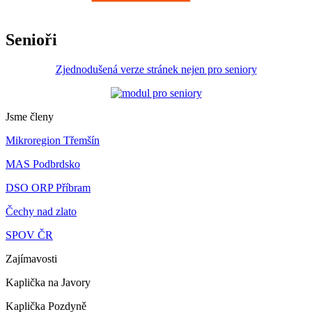
Senioři
Zjednodušená verze stránek nejen pro seniory
Jsme členy
Mikroregion Třemšín
MAS Podbrdsko
DSO ORP Příbram
Čechy nad zlato
SPOV ČR
Zajímavosti
Kaplička na Javory
Kaplička Pozdyně