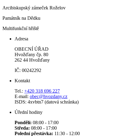
Arcibiskupský zámeček Roželov
Památník na Dědku
Multifunkční hřiště
Adresa
OBECNÍ ÚŘAD
Hvožďany čp. 80
262 44 Hvožďany
IČ: 00242292
Kontakt
Tel.:
+420 318 696 227
E-mail:
obec@hvozdany.cz
ISDS: 4xvbtn7 (datová schránka)
Úřední hodiny
Pondělí:
08:00 - 17:00
Středa:
08:00 - 17:00
Polední přestávka:
11:30 - 12:00