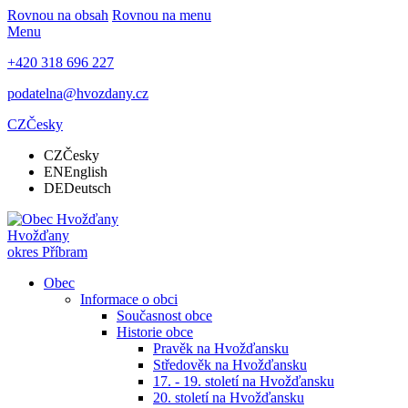
Rovnou na obsah
Rovnou na menu
Menu
+420 318 696 227
podatelna@hvozdany.cz
CZ
Česky
CZ
Česky
EN
English
DE
Deutsch
Hvožďany
okres Příbram
Obec
Informace o obci
Současnost obce
Historie obce
Pravěk na Hvožďansku
Středověk na Hvožďansku
17. - 19. století na Hvožďansku
20. století na Hvožďansku