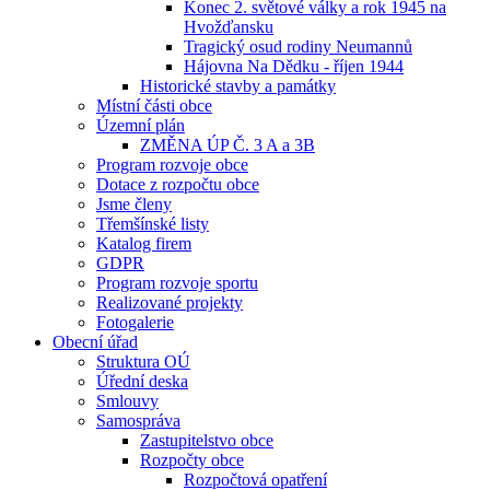
Konec 2. světové války a rok 1945 na
Hvožďansku
Tragický osud rodiny Neumannů
Hájovna Na Dědku - říjen 1944
Historické stavby a památky
Místní části obce
Územní plán
ZMĚNA ÚP Č. 3 A a 3B
Program rozvoje obce
Dotace z rozpočtu obce
Jsme členy
Třemšínské listy
Katalog firem
GDPR
Program rozvoje sportu
Realizované projekty
Fotogalerie
Obecní úřad
Struktura OÚ
Úřední deska
Smlouvy
Samospráva
Zastupitelstvo obce
Rozpočty obce
Rozpočtová opatření