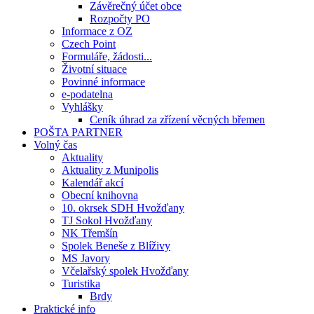
Závěrečný účet obce
Rozpočty PO
Informace z OZ
Czech Point
Formuláře, žádosti...
Životní situace
Povinné informace
e-podatelna
Vyhlášky
Ceník úhrad za zřízení věcných břemen
POŠTA PARTNER
Volný čas
Aktuality
Aktuality z Munipolis
Kalendář akcí
Obecní knihovna
10. okrsek SDH Hvožďany
TJ Sokol Hvožďany
NK Třemšín
Spolek Beneše z Blíživy
MS Javory
Včelařský spolek Hvožďany
Turistika
Brdy
Praktické info