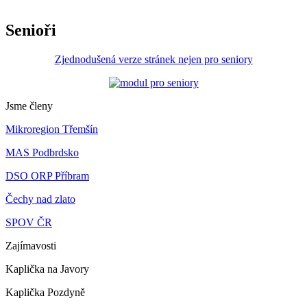
Senioři
Zjednodušená verze stránek nejen pro seniory
Jsme členy
Mikroregion Třemšín
MAS Podbrdsko
DSO ORP Příbram
Čechy nad zlato
SPOV ČR
Zajímavosti
Kaplička na Javory
Kaplička Pozdyně