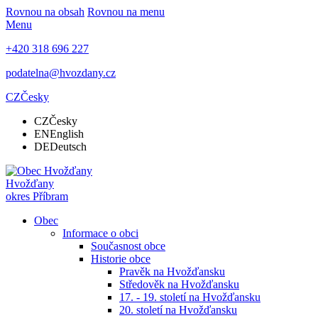
Rovnou na obsah
Rovnou na menu
Menu
+420 318 696 227
podatelna@hvozdany.cz
CZ
Česky
CZ
Česky
EN
English
DE
Deutsch
Hvožďany
okres Příbram
Obec
Informace o obci
Současnost obce
Historie obce
Pravěk na Hvožďansku
Středověk na Hvožďansku
17. - 19. století na Hvožďansku
20. století na Hvožďansku