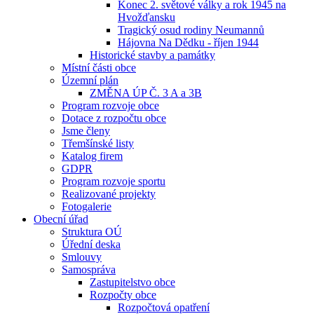
Konec 2. světové války a rok 1945 na
Hvožďansku
Tragický osud rodiny Neumannů
Hájovna Na Dědku - říjen 1944
Historické stavby a památky
Místní části obce
Územní plán
ZMĚNA ÚP Č. 3 A a 3B
Program rozvoje obce
Dotace z rozpočtu obce
Jsme členy
Třemšínské listy
Katalog firem
GDPR
Program rozvoje sportu
Realizované projekty
Fotogalerie
Obecní úřad
Struktura OÚ
Úřední deska
Smlouvy
Samospráva
Zastupitelstvo obce
Rozpočty obce
Rozpočtová opatření