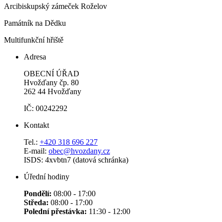
Arcibiskupský zámeček Roželov
Památník na Dědku
Multifunkční hřiště
Adresa
OBECNÍ ÚŘAD
Hvožďany čp. 80
262 44 Hvožďany
IČ: 00242292
Kontakt
Tel.:
+420 318 696 227
E-mail:
obec@hvozdany.cz
ISDS: 4xvbtn7 (datová schránka)
Úřední hodiny
Pondělí:
08:00 - 17:00
Středa:
08:00 - 17:00
Polední přestávka:
11:30 - 12:00