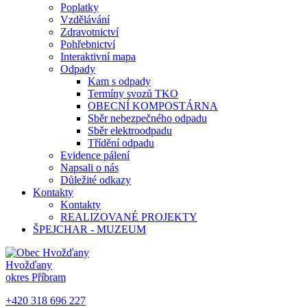
Poplatky
Vzdělávání
Zdravotnictví
Pohřebnictví
Interaktivní mapa
Odpady
Kam s odpady
Termíny svozů TKO
OBECNÍ KOMPOSTÁRNA
Sběr nebezpečného odpadu
Sběr elektroodpadu
Třídění odpadu
Evidence pálení
Napsali o nás
Důležité odkazy
Kontakty
Kontakty
REALIZOVANÉ PROJEKTY
ŠPEJCHAR - MUZEUM
Hvožďany
okres Příbram
+420 318 696 227