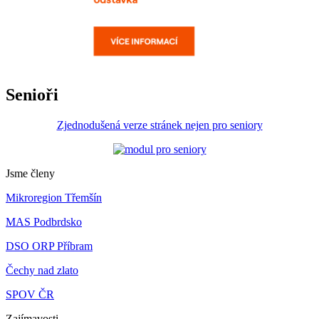
Senioři
Zjednodušená verze stránek nejen pro seniory
Jsme členy
Mikroregion Třemšín
MAS Podbrdsko
DSO ORP Příbram
Čechy nad zlato
SPOV ČR
Zajímavosti