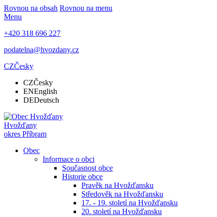
Rovnou na obsah
Rovnou na menu
Menu
+420 318 696 227
podatelna@hvozdany.cz
CZ
Česky
CZ
Česky
EN
English
DE
Deutsch
Hvožďany
okres Příbram
Obec
Informace o obci
Současnost obce
Historie obce
Pravěk na Hvožďansku
Středověk na Hvožďansku
17. - 19. století na Hvožďansku
20. století na Hvožďansku