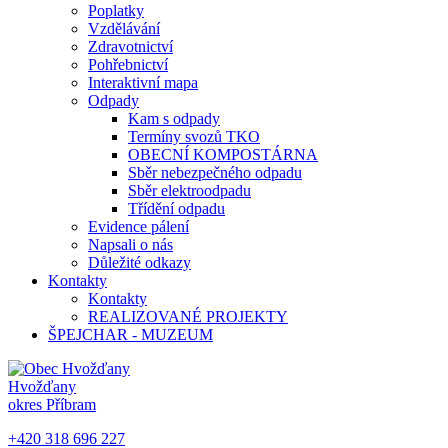
Poplatky
Vzdělávání
Zdravotnictví
Pohřebnictví
Interaktivní mapa
Odpady
Kam s odpady
Termíny svozů TKO
OBECNÍ KOMPOSTÁRNA
Sběr nebezpečného odpadu
Sběr elektroodpadu
Třídění odpadu
Evidence pálení
Napsali o nás
Důležité odkazy
Kontakty
Kontakty
REALIZOVANÉ PROJEKTY
ŠPEJCHAR - MUZEUM
Hvožďany
okres Příbram
+420 318 696 227