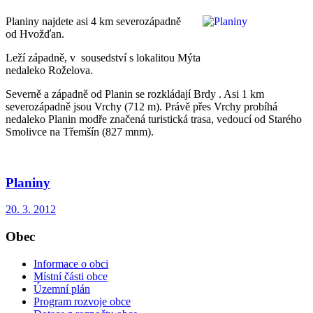
Planiny najdete asi 4 km severozápadně
od Hvožďan.
Leží západně, v sousedství s lokalitou Mýta
nedaleko Roželova.
Severně a západně od Planin se rozkládají Brdy . Asi 1 km
severozápadně jsou Vrchy (712 m). Právě přes Vrchy probíhá
nedaleko Planin modře značená turistická trasa, vedoucí od Starého
Smolivce na Třemšín (827 mnm).
Planiny
20. 3. 2012
Obec
Informace o obci
Místní části obce
Územní plán
Program rozvoje obce