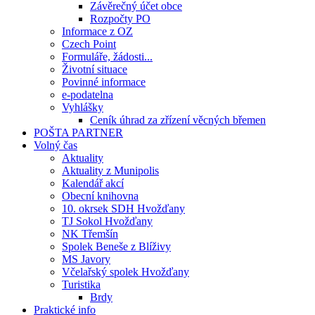
Závěrečný účet obce
Rozpočty PO
Informace z OZ
Czech Point
Formuláře, žádosti...
Životní situace
Povinné informace
e-podatelna
Vyhlášky
Ceník úhrad za zřízení věcných břemen
POŠTA PARTNER
Volný čas
Aktuality
Aktuality z Munipolis
Kalendář akcí
Obecní knihovna
10. okrsek SDH Hvožďany
TJ Sokol Hvožďany
NK Třemšín
Spolek Beneše z Blíživy
MS Javory
Včelařský spolek Hvožďany
Turistika
Brdy
Praktické info