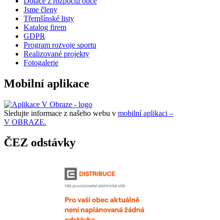
Dotace z rozpočtu obce
Jsme členy
Třemšínské listy
Katalog firem
GDPR
Program rozvoje sportu
Realizované projekty
Fotogalerie
Mobilní aplikace
Sledujte informace z našeho webu v
mobilní aplikaci –
V OBRAZE.
ČEZ odstávky