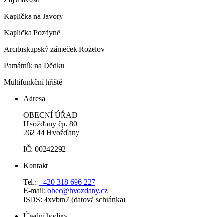
Kaplička na Javory
Kaplička Pozdyně
Arcibiskupský zámeček Roželov
Památník na Dědku
Multifunkční hřiště
Adresa
OBECNÍ ÚŘAD
Hvožďany čp. 80
262 44 Hvožďany
IČ: 00242292
Kontakt
Tel.:
+420 318 696 227
E-mail:
obec@hvozdany.cz
ISDS: 4xvbtn7 (datová schránka)
Úřední hodiny