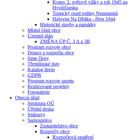
Konec 2. světové války a rok 1945 na
Hvožďansku
Tragický osud rodiny Neumannů
Hájovna Na Dědku - říjen 1944
Historické stavby a památky
Místní části obce
Územní plán
ZMĚNA ÚP Č. 3 A a 3B
Program rozvoje obce
Dotace z rozpočtu obce
Jsme členy
Třemšínské listy
Katalog firem
GDPR
Program rozvoje sportu
Realizované projekty
Fotogalerie
Obecní úřad
Struktura OÚ
Úřední deska
Smlouvy
Samospráva
Zastupitelstvo obce
Rozpočty obce
Rozpočtová opatření