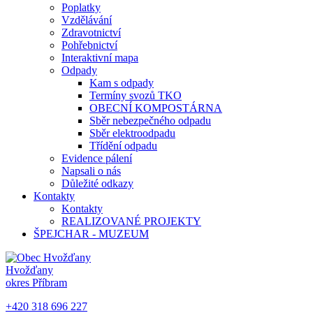
Poplatky
Vzdělávání
Zdravotnictví
Pohřebnictví
Interaktivní mapa
Odpady
Kam s odpady
Termíny svozů TKO
OBECNÍ KOMPOSTÁRNA
Sběr nebezpečného odpadu
Sběr elektroodpadu
Třídění odpadu
Evidence pálení
Napsali o nás
Důležité odkazy
Kontakty
Kontakty
REALIZOVANÉ PROJEKTY
ŠPEJCHAR - MUZEUM
Hvožďany
okres Příbram
+420 318 696 227