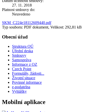
Datum účinnosti smlouvy:
27. 11. 2018
Platnost smlouvy do:
Neuvedeno
SKM_C224e18112609440.pdf
Typ souboru: PDF dokument, Velikost: 292,81 kB
Obecní úřad
Struktura OÚ
Úřední deska
Smlouvy
Samospráva
Informace z OZ
Czech Point
Formuláře, žádosti...
Životní situace
Povinné informace
e-podatelna
Vyhlášky
Mobilní aplikace