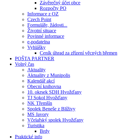
Závěrečný účet obce
Rozpočty PO
Informace z OZ
Czech Point
Formuláře, žádosti...
Životní situace
Povinné informace
e-podatelna
Vyhlášky
Ceník úhrad za zřízení věcných břemen
POŠTA PARTNER
Volný čas
Aktuality
Aktuality z Munipolis
Kalendář akcí
Obecní knihovna
10. okrsek SDH Hvožďany
TJ Sokol Hvožďany
NK Třemšín
Spolek Beneše z Blíživy
MS Javory
Včelařský spolek Hvožďany
Turistika
Brdy
Praktické info