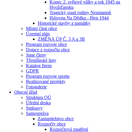
Konec 2. světové války a rok 1945 na
Hvožďansku
Tragický osud rodiny Neumannů
Hájovna Na Dědku - říjen 1944
Historické stavby a památky
Místní části obce
Územní plán
ZMĚNA ÚP Č. 3 A a 3B
Program rozvoje obce
Dotace z rozpočtu obce
Jsme členy
Třemšínské listy
Katalog firem
GDPR
Program rozvoje sportu
Realizované projekty
Fotogalerie
Obecní úřad
Struktura OÚ
Úřední deska
Smlouvy
Samospráva
Zastupitelstvo obce
Rozpočty obce
Rozpočtová opatření