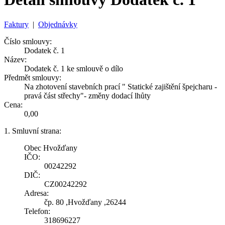
Faktury
|
Objednávky
Číslo smlouvy:
Dodatek č. 1
Název:
Dodatek č. 1 ke smlouvě o dílo
Předmět smlouvy:
Na zhotovení stavebních prací " Statické zajištění špejcharu -
pravá část střechy"- změny dodací lhůty
Cena:
0,00
1. Smluvní strana:
Obec Hvožďany
IČO:
00242292
DIČ:
CZ00242292
Adresa:
čp. 80 ,Hvožďany ,26244
Telefon:
318696227