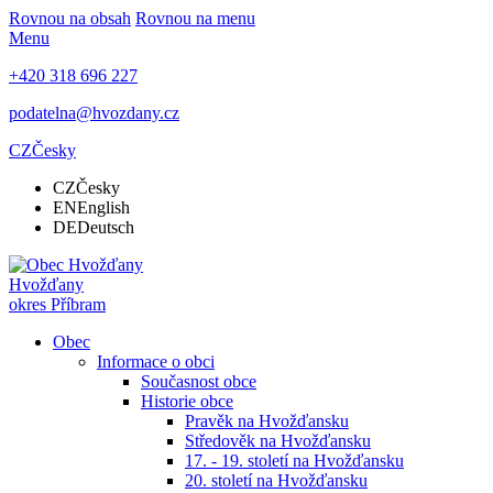
Rovnou na obsah
Rovnou na menu
Menu
+420 318 696 227
podatelna@hvozdany.cz
CZ
Česky
CZ
Česky
EN
English
DE
Deutsch
Hvožďany
okres Příbram
Obec
Informace o obci
Současnost obce
Historie obce
Pravěk na Hvožďansku
Středověk na Hvožďansku
17. - 19. století na Hvožďansku
20. století na Hvožďansku