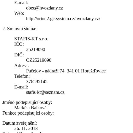
E-mail:
obec@hvozdany.cz
Web:
http://orion2.gc-system.cz/hvozdany.cz/
2. Smluvní strana:
STAFIS-KT s.r.o.
IČO:
25219090
DIČ:
CZ25219090
Adresa:
Pačejov - nádraží 74, 341 01 Horažďovice
Telefon:
376595145
E-mail:
stafis-kt@seznam.cz
Jméno podepisující osoby:
Markéta Balková
Funkce podepisující osoby:
Datum zveřejnění:
26. 11. 2018