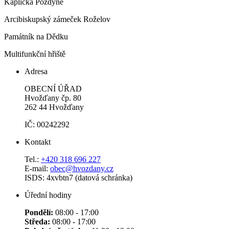
Kaplička Pozdyně
Arcibiskupský zámeček Roželov
Památník na Dědku
Multifunkční hřiště
Adresa
OBECNÍ ÚŘAD
Hvožďany čp. 80
262 44 Hvožďany
IČ: 00242292
Kontakt
Tel.:
+420 318 696 227
E-mail:
obec@hvozdany.cz
ISDS: 4xvbtn7 (datová schránka)
Úřední hodiny
Pondělí:
08:00 - 17:00
Středa:
08:00 - 17:00