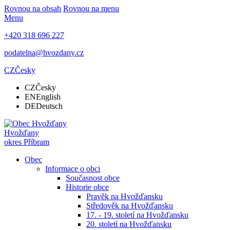
Rovnou na obsah
Rovnou na menu
Menu
+420 318 696 227
podatelna@hvozdany.cz
CZ
Česky
CZ
Česky
EN
English
DE
Deutsch
Hvožďany
okres Příbram
Obec
Informace o obci
Současnost obce
Historie obce
Pravěk na Hvožďansku
Středověk na Hvožďansku
17. - 19. století na Hvožďansku
20. století na Hvožďansku