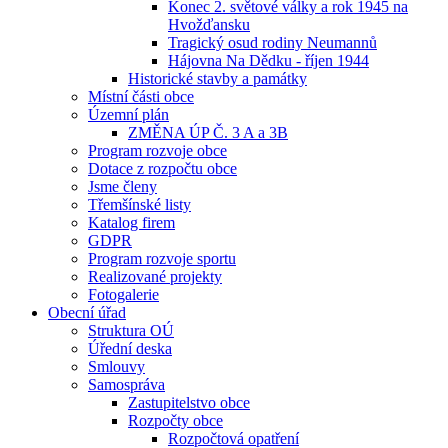
Konec 2. světové války a rok 1945 na
Hvožďansku
Tragický osud rodiny Neumannů
Hájovna Na Dědku - říjen 1944
Historické stavby a památky
Místní části obce
Územní plán
ZMĚNA ÚP Č. 3 A a 3B
Program rozvoje obce
Dotace z rozpočtu obce
Jsme členy
Třemšínské listy
Katalog firem
GDPR
Program rozvoje sportu
Realizované projekty
Fotogalerie
Obecní úřad
Struktura OÚ
Úřední deska
Smlouvy
Samospráva
Zastupitelstvo obce
Rozpočty obce
Rozpočtová opatření