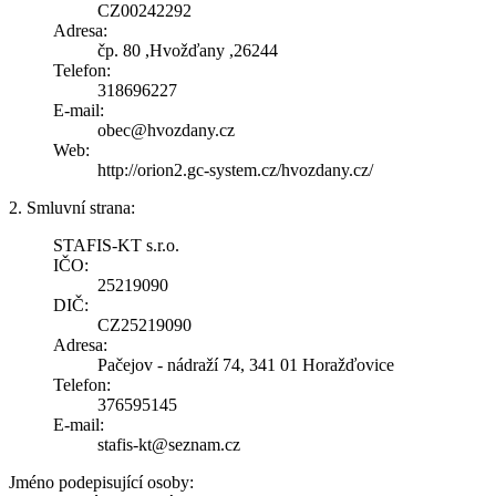
CZ00242292
Adresa:
čp. 80 ,Hvožďany ,26244
Telefon:
318696227
E-mail:
obec@hvozdany.cz
Web:
http://orion2.gc-system.cz/hvozdany.cz/
2. Smluvní strana:
STAFIS-KT s.r.o.
IČO:
25219090
DIČ:
CZ25219090
Adresa:
Pačejov - nádraží 74, 341 01 Horažďovice
Telefon:
376595145
E-mail:
stafis-kt@seznam.cz
Jméno podepisující osoby: