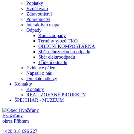
Poplatky
Vzdělávání
Zdravotnictví
Pohřebnictví
Interaktivní mapa
Odpady
Kam s odpady
Termíny svozů TKO
OBECNÍ KOMPOSTÁRNA
Sběr nebezpečného odpadu
Sběr elektroodpadu
Třídění odpadu
Evidence pálení
Napsali o nás
Důležité odkazy
Kontakty
Kontakty
REALIZOVANÉ PROJEKTY
ŠPEJCHAR - MUZEUM
Hvožďany
okres Příbram
+420 318 696 227