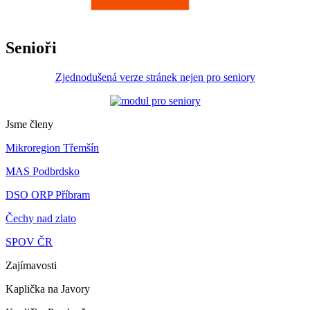
Senioři
Zjednodušená verze stránek nejen pro seniory
Jsme členy
Mikroregion Třemšín
MAS Podbrdsko
DSO ORP Příbram
Čechy nad zlato
SPOV ČR
Zajímavosti
Kaplička na Javory