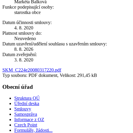
Markéta Balková
Funkce podepisující osoby:
starostka obce
Datum účinnosti smlouvy:
4. 8. 2020
Platnost smlouvy do:
Neuvedeno
Datum uzavření/udělení souhlasu s uzavřením smlouvy:
8. 8. 2026
Datum zveřejnění:
3. 8. 2020
SKM_C224e20080317220.pdf
Typ souboru: PDF dokument, Velikost: 291,45 kB
Obecní úřad
Struktura OÚ
Úřední deska
Smlouvy
Samospráva
Informace z OZ
Czech Point
Formuláře, žádosti...