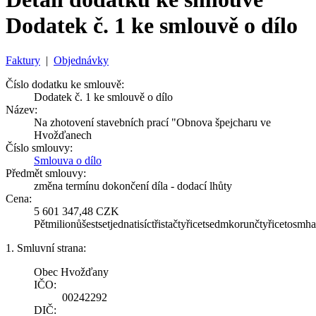
Dodatek č. 1 ke smlouvě o dílo
Faktury
|
Objednávky
Číslo dodatku ke smlouvě:
Dodatek č. 1 ke smlouvě o dílo
Název:
Na zhotovení stavebních prací "Obnova špejcharu ve
Hvožďanech
Číslo smlouvy:
Smlouva o dílo
Předmět smlouvy:
změna termínu dokončení díla - dodací lhůty
Cena:
5 601 347,48 CZK
Pětmilionůšestsetjednatisíctřistačtyřicetsedmkorunčtyřicetosmha
1. Smluvní strana:
Obec Hvožďany
IČO:
00242292
DIČ: