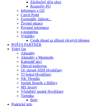
Závěrečný účet obce
Rozpočty PO
Informace z OZ
Czech Point
Formuláře, žádosti...
Životní situace
Povinné informace
e-podatelna
Vyhlášky
Ceník úhrad za zřízení věcných břemen
POŠTA PARTNER
Volný čas
Aktuality
Aktuality z Munipolis
Kalendář akcí
Obecní knihovna
10. okrsek SDH Hvožďany
TJ Sokol Hvožďany
NK Třemšín
Spolek Beneše z Blíživy
MS Javory
Včelařský spolek Hvožďany
Turistika
Brdy
Praktické info