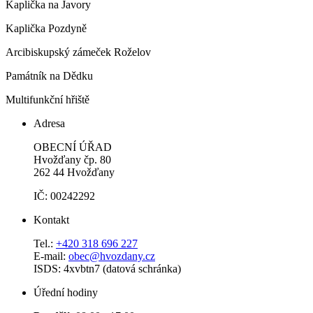
Kaplička na Javory
Kaplička Pozdyně
Arcibiskupský zámeček Roželov
Památník na Dědku
Multifunkční hřiště
Adresa
OBECNÍ ÚŘAD
Hvožďany čp. 80
262 44 Hvožďany
IČ: 00242292
Kontakt
Tel.:
+420 318 696 227
E-mail:
obec@hvozdany.cz
ISDS: 4xvbtn7 (datová schránka)
Úřední hodiny