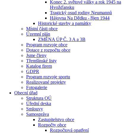
Konec 2. světové války a rok 1945 na
Hvožďansku
Tragický osud rodiny Neumannů
Hájovna Na Dědku - říjen 1944
Historické stavby a památky
Místní části obce
Územní plán
ZMĚNA ÚP Č. 3 A a 3B
Program rozvoje obce
Dotace z rozpočtu obce
Jsme členy
Třemšínské listy
Katalog firem
GDPR
Program rozvoje sportu
Realizované projekty
Fotogalerie
Obecní úřad
Struktura OÚ
Úřední deska
Smlouvy
Samospráva
Zastupitelstvo obce
Rozpočty obce
Rozpočtová opatření