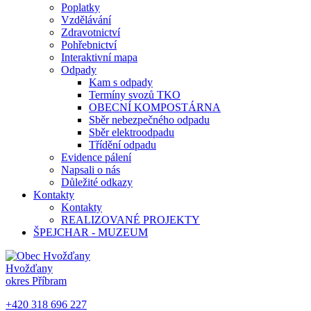
Poplatky
Vzdělávání
Zdravotnictví
Pohřebnictví
Interaktivní mapa
Odpady
Kam s odpady
Termíny svozů TKO
OBECNÍ KOMPOSTÁRNA
Sběr nebezpečného odpadu
Sběr elektroodpadu
Třídění odpadu
Evidence pálení
Napsali o nás
Důležité odkazy
Kontakty
Kontakty
REALIZOVANÉ PROJEKTY
ŠPEJCHAR - MUZEUM
Hvožďany
okres Příbram
+420 318 696 227