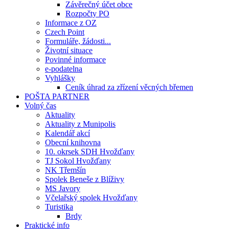
Závěrečný účet obce
Rozpočty PO
Informace z OZ
Czech Point
Formuláře, žádosti...
Životní situace
Povinné informace
e-podatelna
Vyhlášky
Ceník úhrad za zřízení věcných břemen
POŠTA PARTNER
Volný čas
Aktuality
Aktuality z Munipolis
Kalendář akcí
Obecní knihovna
10. okrsek SDH Hvožďany
TJ Sokol Hvožďany
NK Třemšín
Spolek Beneše z Blíživy
MS Javory
Včelařský spolek Hvožďany
Turistika
Brdy
Praktické info