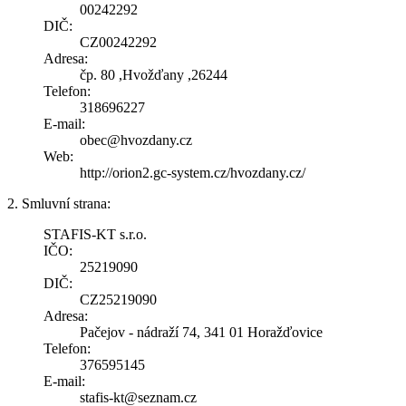
00242292
DIČ:
CZ00242292
Adresa:
čp. 80 ,Hvožďany ,26244
Telefon:
318696227
E-mail:
obec@hvozdany.cz
Web:
http://orion2.gc-system.cz/hvozdany.cz/
2. Smluvní strana:
STAFIS-KT s.r.o.
IČO:
25219090
DIČ:
CZ25219090
Adresa:
Pačejov - nádraží 74, 341 01 Horažďovice
Telefon:
376595145
E-mail:
stafis-kt@seznam.cz