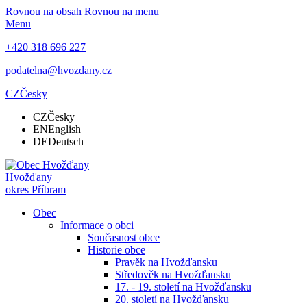
Rovnou na obsah
Rovnou na menu
Menu
+420 318 696 227
podatelna@hvozdany.cz
CZ
Česky
CZ
Česky
EN
English
DE
Deutsch
Hvožďany
okres Příbram
Obec
Informace o obci
Současnost obce
Historie obce
Pravěk na Hvožďansku
Středověk na Hvožďansku
17. - 19. století na Hvožďansku
20. století na Hvožďansku