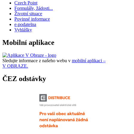
Czech Point
Formuláře, žádosti...
Životní situace
Povinné informace
e-podatelna
Vyhlášky
Mobilní aplikace
Sledujte informace z našeho webu v
mobilní aplikaci –
V OBRAZE.
ČEZ odstávky