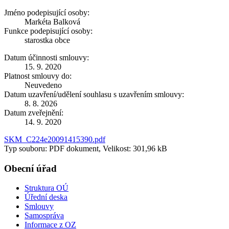
Jméno podepisující osoby:
Markéta Balková
Funkce podepisující osoby:
starostka obce
Datum účinnosti smlouvy:
15. 9. 2020
Platnost smlouvy do:
Neuvedeno
Datum uzavření/udělení souhlasu s uzavřením smlouvy:
8. 8. 2026
Datum zveřejnění:
14. 9. 2020
SKM_C224e20091415390.pdf
Typ souboru: PDF dokument, Velikost: 301,96 kB
Obecní úřad
Struktura OÚ
Úřední deska
Smlouvy
Samospráva
Informace z OZ