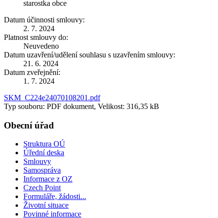
starostka obce
Datum účinnosti smlouvy:
2. 7. 2024
Platnost smlouvy do:
Neuvedeno
Datum uzavření/udělení souhlasu s uzavřením smlouvy:
21. 6. 2024
Datum zveřejnění:
1. 7. 2024
SKM_C224e24070108201.pdf
Typ souboru: PDF dokument, Velikost: 316,35 kB
Obecní úřad
Struktura OÚ
Úřední deska
Smlouvy
Samospráva
Informace z OZ
Czech Point
Formuláře, žádosti...
Životní situace
Povinné informace