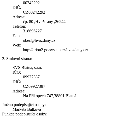
00242292
DIČ:
CZ00242292
Adresa:
čp. 80 ,Hvožďany ,26244
Telefon:
318696227
E-mail:
obec@hvozdany.cz
Web:
http://orion2.gc-system.cz/hvozdany.cz/
2. Smluvní strana:
SVS Blatná, s.r.o.
IČO:
09927387
DIČ:
CZ09927387
Adresa:
Na Příkopech 747,38801 Blatná
Jméno podepisující osoby:
Markéta Balková
Funkce podepisující osoby: