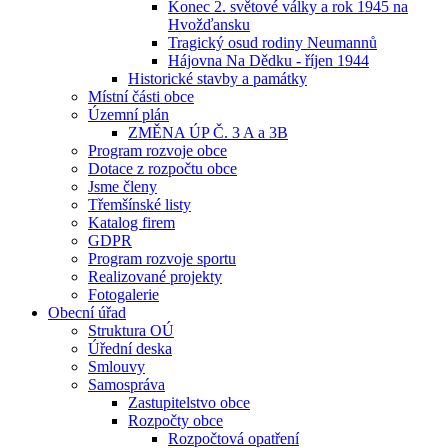
Konec 2. světové války a rok 1945 na
Hvožďansku
Tragický osud rodiny Neumannů
Hájovna Na Dědku - říjen 1944
Historické stavby a památky
Místní části obce
Územní plán
ZMĚNA ÚP Č. 3 A a 3B
Program rozvoje obce
Dotace z rozpočtu obce
Jsme členy
Třemšínské listy
Katalog firem
GDPR
Program rozvoje sportu
Realizované projekty
Fotogalerie
Obecní úřad
Struktura OÚ
Úřední deska
Smlouvy
Samospráva
Zastupitelstvo obce
Rozpočty obce
Rozpočtová opatření