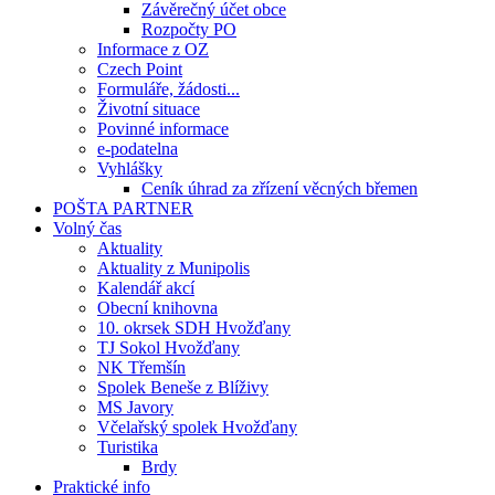
Závěrečný účet obce
Rozpočty PO
Informace z OZ
Czech Point
Formuláře, žádosti...
Životní situace
Povinné informace
e-podatelna
Vyhlášky
Ceník úhrad za zřízení věcných břemen
POŠTA PARTNER
Volný čas
Aktuality
Aktuality z Munipolis
Kalendář akcí
Obecní knihovna
10. okrsek SDH Hvožďany
TJ Sokol Hvožďany
NK Třemšín
Spolek Beneše z Blíživy
MS Javory
Včelařský spolek Hvožďany
Turistika
Brdy
Praktické info