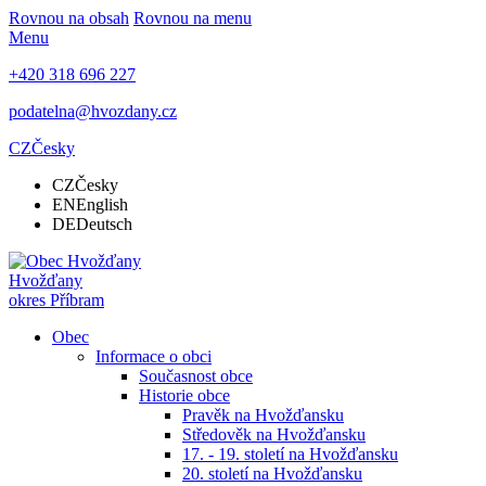
Rovnou na obsah
Rovnou na menu
Menu
+420 318 696 227
podatelna@hvozdany.cz
CZ
Česky
CZ
Česky
EN
English
DE
Deutsch
Hvožďany
okres Příbram
Obec
Informace o obci
Současnost obce
Historie obce
Pravěk na Hvožďansku
Středověk na Hvožďansku
17. - 19. století na Hvožďansku
20. století na Hvožďansku