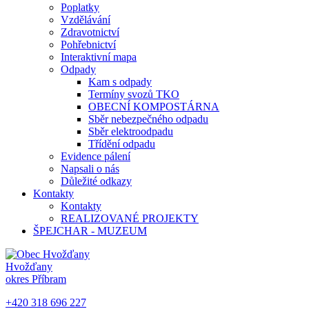
Poplatky
Vzdělávání
Zdravotnictví
Pohřebnictví
Interaktivní mapa
Odpady
Kam s odpady
Termíny svozů TKO
OBECNÍ KOMPOSTÁRNA
Sběr nebezpečného odpadu
Sběr elektroodpadu
Třídění odpadu
Evidence pálení
Napsali o nás
Důležité odkazy
Kontakty
Kontakty
REALIZOVANÉ PROJEKTY
ŠPEJCHAR - MUZEUM
Hvožďany
okres Příbram
+420 318 696 227