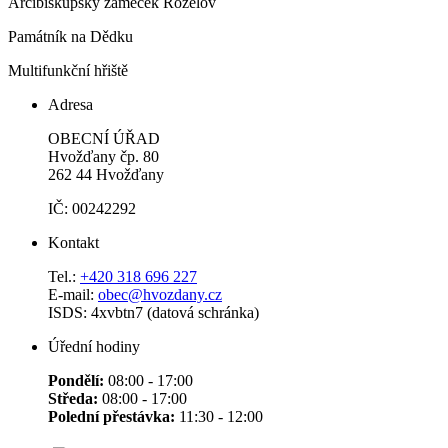
Arcibiskupský zámeček Roželov
Památník na Dědku
Multifunkční hřiště
Adresa
OBECNÍ ÚŘAD
Hvožďany čp. 80
262 44 Hvožďany
IČ: 00242292
Kontakt
Tel.:
+420 318 696 227
E-mail:
obec@hvozdany.cz
ISDS: 4xvbtn7 (datová schránka)
Úřední hodiny
Pondělí:
08:00 - 17:00
Středa:
08:00 - 17:00
Polední přestávka:
11:30 - 12:00