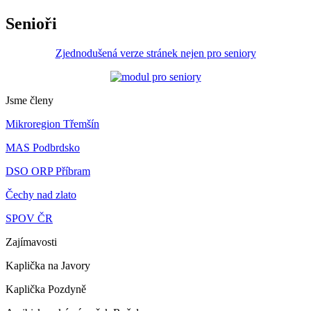
Senioři
Zjednodušená verze stránek nejen pro seniory
Jsme členy
Mikroregion Třemšín
MAS Podbrdsko
DSO ORP Příbram
Čechy nad zlato
SPOV ČR
Zajímavosti
Kaplička na Javory
Kaplička Pozdyně