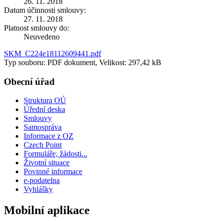
26. 11. 2018
Datum účinnosti smlouvy:
27. 11. 2018
Platnost smlouvy do:
Neuvedeno
SKM_C224e18112609441.pdf
Typ souboru: PDF dokument, Velikost: 297,42 kB
Obecní úřad
Struktura OÚ
Úřední deska
Smlouvy
Samospráva
Informace z OZ
Czech Point
Formuláře, žádosti...
Životní situace
Povinné informace
e-podatelna
Vyhlášky
Mobilní aplikace