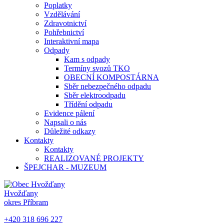
Poplatky
Vzdělávání
Zdravotnictví
Pohřebnictví
Interaktivní mapa
Odpady
Kam s odpady
Termíny svozů TKO
OBECNÍ KOMPOSTÁRNA
Sběr nebezpečného odpadu
Sběr elektroodpadu
Třídění odpadu
Evidence pálení
Napsali o nás
Důležité odkazy
Kontakty
Kontakty
REALIZOVANÉ PROJEKTY
ŠPEJCHAR - MUZEUM
Hvožďany
okres Příbram
+420 318 696 227