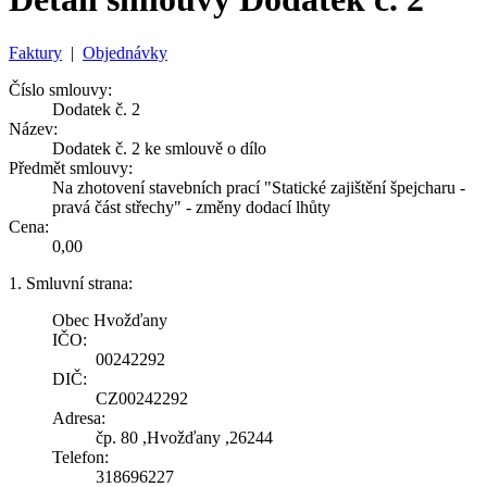
Faktury
|
Objednávky
Číslo smlouvy:
Dodatek č. 2
Název:
Dodatek č. 2 ke smlouvě o dílo
Předmět smlouvy:
Na zhotovení stavebních prací "Statické zajištění špejcharu -
pravá část střechy" - změny dodací lhůty
Cena:
0,00
1. Smluvní strana:
Obec Hvožďany
IČO:
00242292
DIČ:
CZ00242292
Adresa:
čp. 80 ,Hvožďany ,26244
Telefon:
318696227