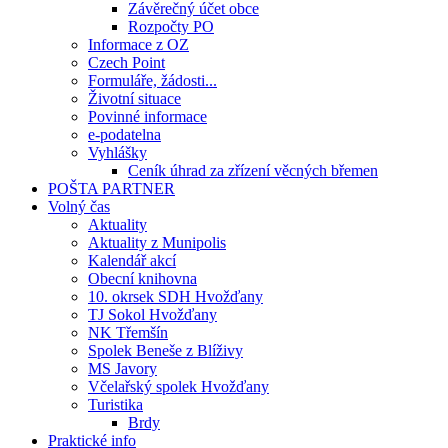
Závěrečný účet obce
Rozpočty PO
Informace z OZ
Czech Point
Formuláře, žádosti...
Životní situace
Povinné informace
e-podatelna
Vyhlášky
Ceník úhrad za zřízení věcných břemen
POŠTA PARTNER
Volný čas
Aktuality
Aktuality z Munipolis
Kalendář akcí
Obecní knihovna
10. okrsek SDH Hvožďany
TJ Sokol Hvožďany
NK Třemšín
Spolek Beneše z Blíživy
MS Javory
Včelařský spolek Hvožďany
Turistika
Brdy
Praktické info