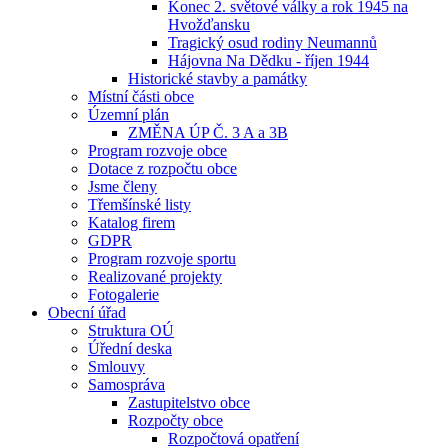
Konec 2. světové války a rok 1945 na
Hvožďansku
Tragický osud rodiny Neumannů
Hájovna Na Dědku - říjen 1944
Historické stavby a památky
Místní části obce
Územní plán
ZMĚNA ÚP Č. 3 A a 3B
Program rozvoje obce
Dotace z rozpočtu obce
Jsme členy
Třemšínské listy
Katalog firem
GDPR
Program rozvoje sportu
Realizované projekty
Fotogalerie
Obecní úřad
Struktura OÚ
Úřední deska
Smlouvy
Samospráva
Zastupitelstvo obce
Rozpočty obce
Rozpočtová opatření