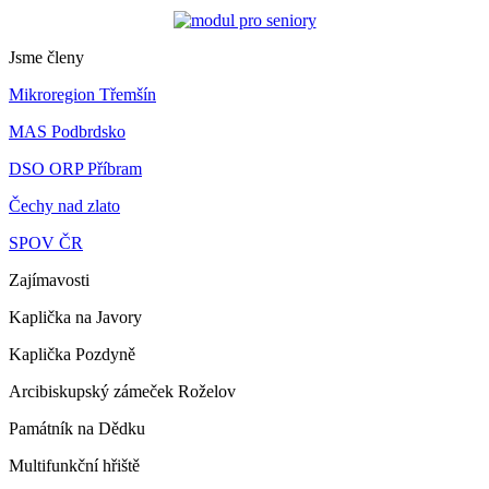
Jsme členy
Mikroregion Třemšín
MAS Podbrdsko
DSO ORP Příbram
Čechy nad zlato
SPOV ČR
Zajímavosti
Kaplička na Javory
Kaplička Pozdyně
Arcibiskupský zámeček Roželov
Památník na Dědku
Multifunkční hřiště