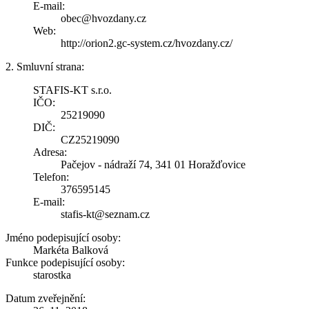
E-mail:
obec@hvozdany.cz
Web:
http://orion2.gc-system.cz/hvozdany.cz/
2. Smluvní strana:
STAFIS-KT s.r.o.
IČO:
25219090
DIČ:
CZ25219090
Adresa:
Pačejov - nádraží 74, 341 01 Horažďovice
Telefon:
376595145
E-mail:
stafis-kt@seznam.cz
Jméno podepisující osoby:
Markéta Balková
Funkce podepisující osoby:
starostka
Datum zveřejnění: