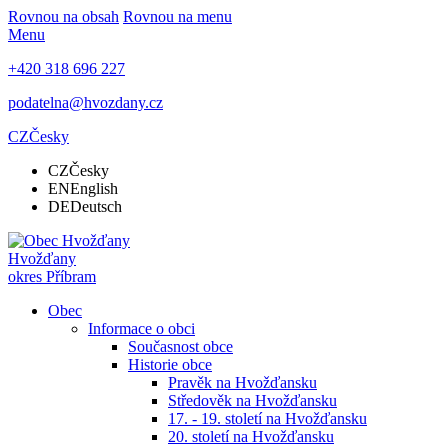
Rovnou na obsah
Rovnou na menu
Menu
+420 318 696 227
podatelna@hvozdany.cz
CZ
Česky
CZ
Česky
EN
English
DE
Deutsch
Hvožďany
okres Příbram
Obec
Informace o obci
Současnost obce
Historie obce
Pravěk na Hvožďansku
Středověk na Hvožďansku
17. - 19. století na Hvožďansku
20. století na Hvožďansku