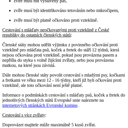
zvíře musí mít vystavený pas,
zvíře musí být identifikováno tetováním nebo mikročipem,
zvíře musí být platně očkováno proti vzteklině.
Cestování s mláďaty neočkovanými proti vzteklině z České
republiky do ostatních členských států
:
Členské státy mohou udělit výjimku z povinného očkování proti
vzteklině pro mláďata psů, koček a fretek do stáří 12 týdnů, která
nejsou očkována proti vzteklině, pokud jsou provázena pasem a
nepřišla do styku s volně žijícími zvířaty, nebo jsou provázena
matkou, na které jsou závislá.
Dále mohou členské státy povolit cestování s mladými psy, kočkami
a fretkami ve věku mezi 12 - 16 týdny, kteří již byli očkováni proti
vzteklině, ale toto očkování není ještě platné.
Informace o podmínkách cestování s mláďaty psů, koček a fretek do
jednotlivých členských států Evropské unie naleznete na
internetových stránkách Evropské komise
.
Cestování s více zvířaty
:
Doprovázet majitele může maximálně 5 kusů zvířat.