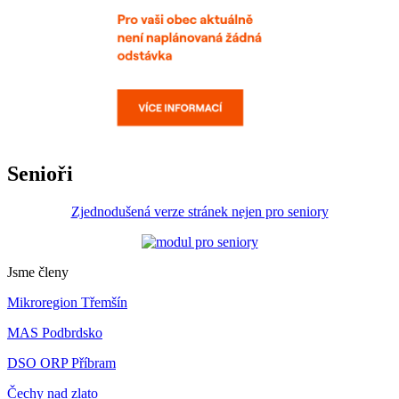
Senioři
Zjednodušená verze stránek nejen pro seniory
Jsme členy
Mikroregion Třemšín
MAS Podbrdsko
DSO ORP Příbram
Čechy nad zlato