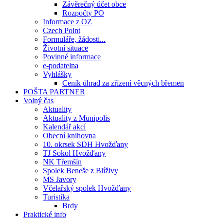
Závěrečný účet obce
Rozpočty PO
Informace z OZ
Czech Point
Formuláře, žádosti...
Životní situace
Povinné informace
e-podatelna
Vyhlášky
Ceník úhrad za zřízení věcných břemen
POŠTA PARTNER
Volný čas
Aktuality
Aktuality z Munipolis
Kalendář akcí
Obecní knihovna
10. okrsek SDH Hvožďany
TJ Sokol Hvožďany
NK Třemšín
Spolek Beneše z Blíživy
MS Javory
Včelařský spolek Hvožďany
Turistika
Brdy
Praktické info