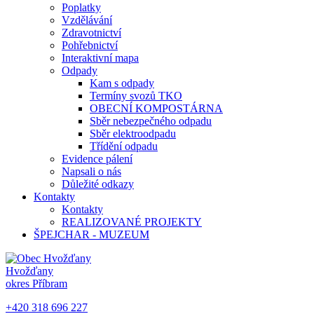
Poplatky
Vzdělávání
Zdravotnictví
Pohřebnictví
Interaktivní mapa
Odpady
Kam s odpady
Termíny svozů TKO
OBECNÍ KOMPOSTÁRNA
Sběr nebezpečného odpadu
Sběr elektroodpadu
Třídění odpadu
Evidence pálení
Napsali o nás
Důležité odkazy
Kontakty
Kontakty
REALIZOVANÉ PROJEKTY
ŠPEJCHAR - MUZEUM
Hvožďany
okres Příbram
+420 318 696 227