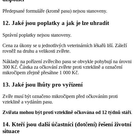
Předepsané formuláře (kromě pasu) nejsou stanoveny.
12. Jaké jsou poplatky a jak je lze uhradit
Správní poplatky nejsou stanoveny.
Cena za úkony se u jednotlivých veterinárních lékařů liší. Záleží
rovněž na druhu a velikosti zvířete.
Náklady na pořízení zvířecího pasu se obvykle pohybují na úrovni
300 Kč. Částka za očkování zvířete proti vzteklině a označení
mikročipem zřejmě přesáhne 1 000 Kč.
13. Jaké jsou lhůty pro vyřízení
Zvíře musí být označeno mikročipem před očkováním proti
vzteklině a vydáním pasu.
Zvířata mohou být proti vzteklině očkována od 12 týdnů stáří
.
14. Kteří jsou další účastníci (dotčení) řešení životní
situace