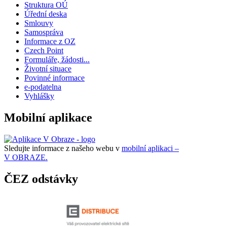
Struktura OÚ
Úřední deska
Smlouvy
Samospráva
Informace z OZ
Czech Point
Formuláře, žádosti...
Životní situace
Povinné informace
e-podatelna
Vyhlášky
Mobilní aplikace
Sledujte informace z našeho webu v
mobilní aplikaci –
V OBRAZE.
ČEZ odstávky