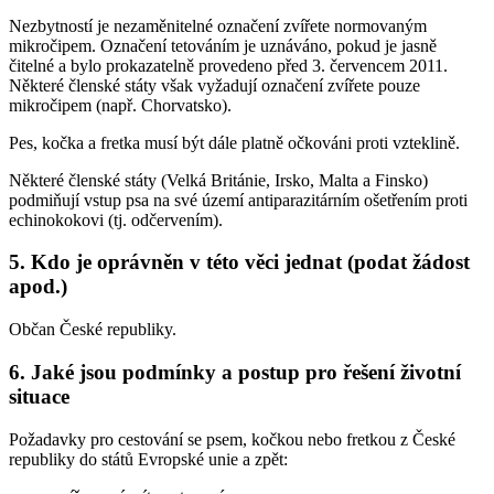
Nezbytností je nezaměnitelné označení zvířete normovaným
mikročipem. Označení tetováním je uznáváno, pokud je jasně
čitelné a bylo prokazatelně provedeno před 3. červencem 2011.
Některé členské státy však vyžadují označení zvířete pouze
mikročipem (např. Chorvatsko).
Pes, kočka a fretka musí být dále platně očkováni proti vzteklině.
Některé členské státy (Velká Británie, Irsko, Malta a Finsko)
podmiňují vstup psa na své území antiparazitárním ošetřením proti
echinokokovi (tj. odčervením).
5. Kdo je oprávněn v této věci jednat (podat žádost
apod.)
Občan České republiky.
6. Jaké jsou podmínky a postup pro řešení životní
situace
Požadavky pro cestování se psem, kočkou nebo fretkou z České
republiky do států Evropské unie a zpět: