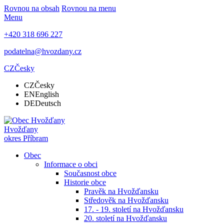
Rovnou na obsah
Rovnou na menu
Menu
+420 318 696 227
podatelna@hvozdany.cz
CZ
Česky
CZ
Česky
EN
English
DE
Deutsch
Hvožďany
okres Příbram
Obec
Informace o obci
Současnost obce
Historie obce
Pravěk na Hvožďansku
Středověk na Hvožďansku
17. - 19. století na Hvožďansku
20. století na Hvožďansku