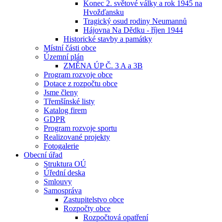
Konec 2. světové války a rok 1945 na
Hvožďansku
Tragický osud rodiny Neumannů
Hájovna Na Dědku - říjen 1944
Historické stavby a památky
Místní části obce
Územní plán
ZMĚNA ÚP Č. 3 A a 3B
Program rozvoje obce
Dotace z rozpočtu obce
Jsme členy
Třemšínské listy
Katalog firem
GDPR
Program rozvoje sportu
Realizované projekty
Fotogalerie
Obecní úřad
Struktura OÚ
Úřední deska
Smlouvy
Samospráva
Zastupitelstvo obce
Rozpočty obce
Rozpočtová opatření