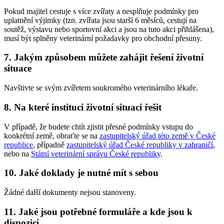
Pokud majitel cestuje s více zvířaty a nesplňuje podmínky pro
uplatnění výjimky (tzn. zvířata jsou starší 6 měsíců, cestují na
soutěž, výstavu nebo sportovní akci a jsou na tuto akci přihlášena),
musí být splněny veterinární požadavky pro obchodní přesuny.
7. Jakým způsobem můžete zahájit řešení životní
situace
Navštivte se svým zvířetem soukromého veterinárního lékaře.
8. Na které instituci životní situaci řešit
V případě, že budete chtít zjistit přesné podmínky vstupu do
konkrétní země, obraťte se na
zastupitelský úřad této země v České
republice
, případně
zastupitelský úřad České republiky v zahraničí
,
nebo na
Státní veterinární správu České republiky
.
10. Jaké doklady je nutné mít s sebou
Žádné další dokumenty nejsou stanoveny.
11. Jaké jsou potřebné formuláře a kde jsou k
dispozici