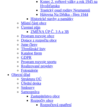
Konec 2. světové války a rok 1945 na
Hvožďansku
Tragický osud rodiny Neumannů
Hájovna Na Dědku - říjen 1944
Historické stavby a památky
Místní části obce
Územní plán
ZMĚNA ÚP Č. 3 A a 3B
Program rozvoje obce
Dotace z rozpočtu obce
Jsme členy
Třemšínské listy
Katalog firem
GDPR
Program rozvoje sportu
Realizované projekty
Fotogalerie
Obecní úřad
Struktura OÚ
Úřední deska
Smlouvy
Samospráva
Zastupitelstvo obce
Rozpočty obce
Rozpočtová opatření