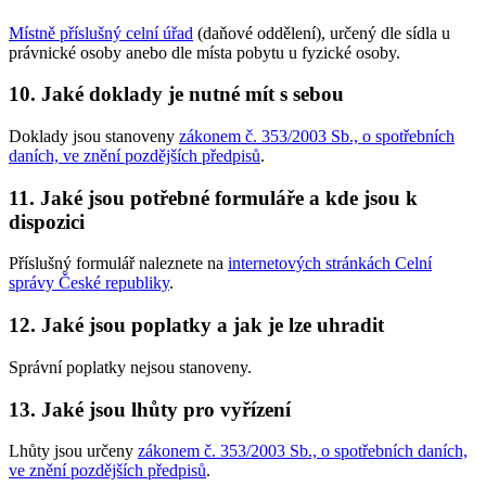
Místně příslušný celní úřad
(daňové oddělení), určený dle sídla u
právnické osoby anebo dle místa pobytu u fyzické osoby.
10. Jaké doklady je nutné mít s sebou
Doklady jsou stanoveny
zákonem č. 353/2003 Sb., o spotřebních
daních, ve znění pozdějších předpisů
.
11. Jaké jsou potřebné formuláře a kde jsou k
dispozici
Příslušný formulář naleznete na
internetových stránkách Celní
správy České republiky
.
12. Jaké jsou poplatky a jak je lze uhradit
Správní poplatky nejsou stanoveny.
13. Jaké jsou lhůty pro vyřízení
Lhůty jsou určeny
zákonem č. 353/2003 Sb., o spotřebních daních,
ve znění pozdějších předpisů
.