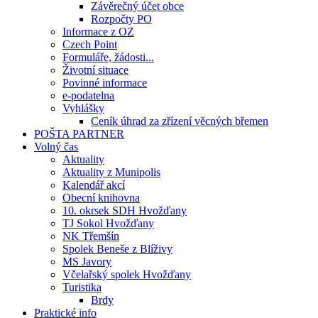
Závěrečný účet obce
Rozpočty PO
Informace z OZ
Czech Point
Formuláře, žádosti...
Životní situace
Povinné informace
e-podatelna
Vyhlášky
Ceník úhrad za zřízení věcných břemen
POŠTA PARTNER
Volný čas
Aktuality
Aktuality z Munipolis
Kalendář akcí
Obecní knihovna
10. okrsek SDH Hvožďany
TJ Sokol Hvožďany
NK Třemšín
Spolek Beneše z Blíživy
MS Javory
Včelařský spolek Hvožďany
Turistika
Brdy
Praktické info