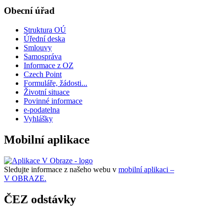
Obecní úřad
Struktura OÚ
Úřední deska
Smlouvy
Samospráva
Informace z OZ
Czech Point
Formuláře, žádosti...
Životní situace
Povinné informace
e-podatelna
Vyhlášky
Mobilní aplikace
Sledujte informace z našeho webu v
mobilní aplikaci –
V OBRAZE.
ČEZ odstávky