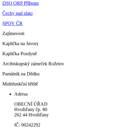
DSO ORP Příbram
Čechy nad zlato
SPOV ČR
Zajímavosti
Kaplička na Javory
Kaplička Pozdyně
Arcibiskupský zámeček Roželov
Památník na Dědku
Multifunkční hřiště
Adresa
OBECNÍ ÚŘAD
Hvožďany čp. 80
262 44 Hvožďany
IČ: 00242292