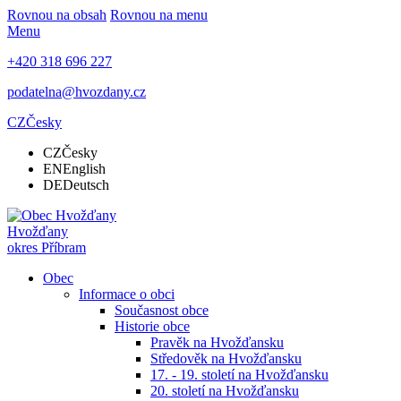
Rovnou na obsah
Rovnou na menu
Menu
+420 318 696 227
podatelna@hvozdany.cz
CZ
Česky
CZ
Česky
EN
English
DE
Deutsch
Hvožďany
okres Příbram
Obec
Informace o obci
Současnost obce
Historie obce
Pravěk na Hvožďansku
Středověk na Hvožďansku
17. - 19. století na Hvožďansku
20. století na Hvožďansku