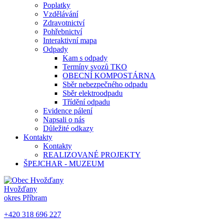
Poplatky
Vzdělávání
Zdravotnictví
Pohřebnictví
Interaktivní mapa
Odpady
Kam s odpady
Termíny svozů TKO
OBECNÍ KOMPOSTÁRNA
Sběr nebezpečného odpadu
Sběr elektroodpadu
Třídění odpadu
Evidence pálení
Napsali o nás
Důležité odkazy
Kontakty
Kontakty
REALIZOVANÉ PROJEKTY
ŠPEJCHAR - MUZEUM
Hvožďany
okres Příbram
+420 318 696 227