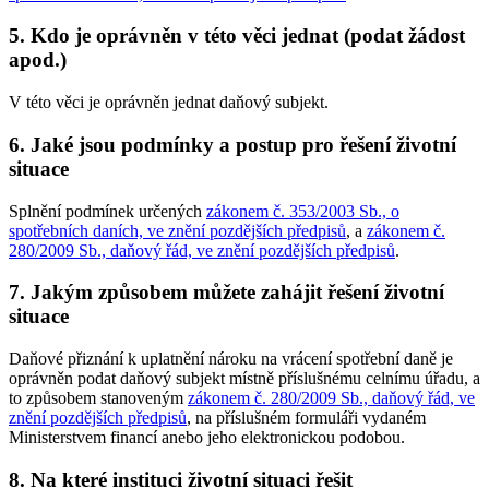
5. Kdo je oprávněn v této věci jednat (podat žádost
apod.)
V této věci je oprávněn jednat daňový subjekt.
6. Jaké jsou podmínky a postup pro řešení životní
situace
Splnění podmínek určených
zákonem č. 353/2003 Sb., o
spotřebních daních, ve znění pozdějších předpisů
, a
zákonem č.
280/2009 Sb., daňový řád, ve znění pozdějších předpisů
.
7. Jakým způsobem můžete zahájit řešení životní
situace
Daňové přiznání k uplatnění nároku na vrácení spotřební daně je
oprávněn podat daňový subjekt místně příslušnému celnímu úřadu, a
to způsobem stanoveným
zákonem č. 280/2009 Sb., daňový řád, ve
znění pozdějších předpisů
, na příslušném formuláři vydaném
Ministerstvem financí anebo jeho elektronickou podobou.
8. Na které instituci životní situaci řešit