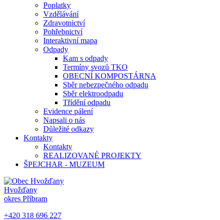
Poplatky
Vzdělávání
Zdravotnictví
Pohřebnictví
Interaktivní mapa
Odpady
Kam s odpady
Termíny svozů TKO
OBECNÍ KOMPOSTÁRNA
Sběr nebezpečného odpadu
Sběr elektroodpadu
Třídění odpadu
Evidence pálení
Napsali o nás
Důležité odkazy
Kontakty
Kontakty
REALIZOVANÉ PROJEKTY
ŠPEJCHAR - MUZEUM
Hvožďany
okres Příbram
+420 318 696 227