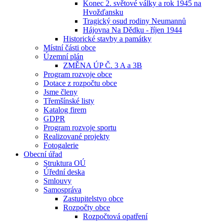
Konec 2. světové války a rok 1945 na
Hvožďansku
Tragický osud rodiny Neumannů
Hájovna Na Dědku - říjen 1944
Historické stavby a památky
Místní části obce
Územní plán
ZMĚNA ÚP Č. 3 A a 3B
Program rozvoje obce
Dotace z rozpočtu obce
Jsme členy
Třemšínské listy
Katalog firem
GDPR
Program rozvoje sportu
Realizované projekty
Fotogalerie
Obecní úřad
Struktura OÚ
Úřední deska
Smlouvy
Samospráva
Zastupitelstvo obce
Rozpočty obce
Rozpočtová opatření