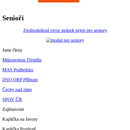
Senioři
Zjednodušená verze stránek nejen pro seniory
Jsme členy
Mikroregion Třemšín
MAS Podbrdsko
DSO ORP Příbram
Čechy nad zlato
SPOV ČR
Zajímavosti
Kaplička na Javory
Kaplička Pozdyně