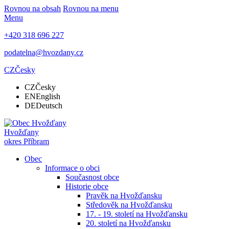
Rovnou na obsah
Rovnou na menu
Menu
+420 318 696 227
podatelna@hvozdany.cz
CZ
Česky
CZ
Česky
EN
English
DE
Deutsch
Hvožďany
okres Příbram
Obec
Informace o obci
Současnost obce
Historie obce
Pravěk na Hvožďansku
Středověk na Hvožďansku
17. - 19. století na Hvožďansku
20. století na Hvožďansku