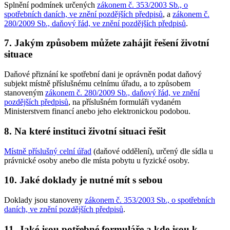
Splnění podmínek určených
zákonem č. 353/2003 Sb., o
spotřebních daních, ve znění pozdějších předpisů
, a
zákonem č.
280/2009 Sb., daňový řád, ve znění pozdějších předpisů
.
7. Jakým způsobem můžete zahájit řešení životní
situace
Daňové přiznání ke spotřební dani je oprávněn podat daňový
subjekt místně příslušnému celnímu úřadu, a to způsobem
stanoveným
zákonem č. 280/2009 Sb., daňový řád, ve znění
pozdějších předpisů
, na příslušném formuláři vydaném
Ministerstvem financí anebo jeho elektronickou podobou.
8. Na které instituci životní situaci řešit
Místně příslušný celní úřad
(daňové oddělení), určený dle sídla u
právnické osoby anebo dle místa pobytu u fyzické osoby.
10. Jaké doklady je nutné mít s sebou
Doklady jsou stanoveny
zákonem č. 353/2003 Sb., o spotřebních
daních, ve znění pozdějších předpisů
.
11. Jaké jsou potřebné formuláře a kde jsou k