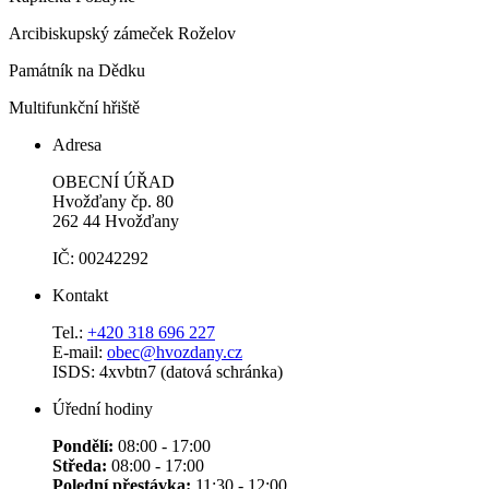
Arcibiskupský zámeček Roželov
Památník na Dědku
Multifunkční hřiště
Adresa
OBECNÍ ÚŘAD
Hvožďany čp. 80
262 44 Hvožďany
IČ: 00242292
Kontakt
Tel.:
+420 318 696 227
E-mail:
obec@hvozdany.cz
ISDS: 4xvbtn7 (datová schránka)
Úřední hodiny
Pondělí:
08:00 - 17:00
Středa:
08:00 - 17:00
Polední přestávka:
11:30 - 12:00