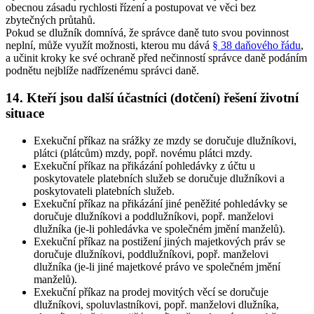
obecnou zásadu rychlosti řízení a postupovat ve věci bez
zbytečných průtahů.
Pokud se dlužník domnívá, že správce daně tuto svou povinnost
neplní, může využít možnosti, kterou mu dává
§ 38 daňového řádu
,
a učinit kroky ke své ochraně před nečinností správce daně podáním
podnětu nejblíže nadřízenému správci daně.
14. Kteří jsou další účastníci (dotčení) řešení životní
situace
Exekuční příkaz na srážky ze mzdy se doručuje dlužníkovi,
plátci (plátcům) mzdy, popř. novému plátci mzdy
.
Exekuční příkaz na přikázání pohledávky z účtu u
poskytovatele platebních služeb se doručuje dlužníkovi a
poskytovateli platebních služeb
.
Exekuční příkaz na přikázání jiné peněžité pohledávky se
doručuje dlužníkovi a poddlužníkovi, popř. manželovi
dlužníka (je-li pohledávka ve společném jmění manželů)
.
Exekuční příkaz na postižení jiných majetkových práv se
doručuje dlužníkovi, poddlužníkovi, popř. manželovi
dlužníka (je-li jiné majetkové právo ve společném jmění
manželů)
.
Exekuční příkaz na prodej movitých věcí se doručuje
dlužníkovi, spoluvlastníkovi, popř. manželovi dlužníka,