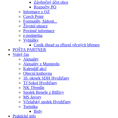
Závěrečný účet obce
Rozpočty PO
Informace z OZ
Czech Point
Formuláře, žádosti...
Životní situace
Povinné informace
e-podatelna
Vyhlášky
Ceník úhrad za zřízení věcných břemen
POŠTA PARTNER
Volný čas
Aktuality
Aktuality z Munipolis
Kalendář akcí
Obecní knihovna
10. okrsek SDH Hvožďany
TJ Sokol Hvožďany
NK Třemšín
Spolek Beneše z Blíživy
MS Javory
Včelařský spolek Hvožďany
Turistika
Brdy
Praktické info