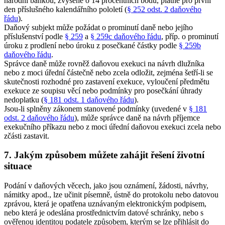
národní bankou, zvýšené o 14 procentních bodů, platné pro první
den příslušného kalendářního pololetí (
§ 252 odst. 2 daňového
řádu
).
Daňový subjekt může požádat o prominutí daně nebo jejího
příslušenství podle
§ 259
a
§ 259c daňového řádu
, příp. o prominutí
úroku z prodlení nebo úroku z posečkané částky podle
§ 259b
daňového řádu
.
Správce daně může rovněž daňovou exekuci na návrh dlužníka
nebo z moci úřední částečně nebo zcela odložit, zejména šetří-li se
skutečnosti rozhodné pro zastavení exekuce, vyloučení předmětu
exekuce ze soupisu věcí nebo podmínky pro posečkání úhrady
nedoplatku (
§ 181 odst. 1 daňového řádu
).
Jsou-li splněny zákonem stanovené podmínky (uvedené v
§ 181
odst. 2 daňového řádu
), může správce daně na návrh příjemce
exekučního příkazu nebo z moci úřední daňovou exekuci zcela nebo
zčásti zastavit.
7. Jakým způsobem můžete zahájit řešení životní
situace
Podání v daňových věcech, jako jsou oznámení, žádosti, návrhy,
námitky apod., lze učinit písemně, ústně do protokolu nebo datovou
zprávou, která je opatřena uznávaným elektronickým podpisem,
nebo která je odeslána prostřednictvím datové schránky, nebo s
ověřenou identitou podatele způsobem, kterým se lze přihlásit do