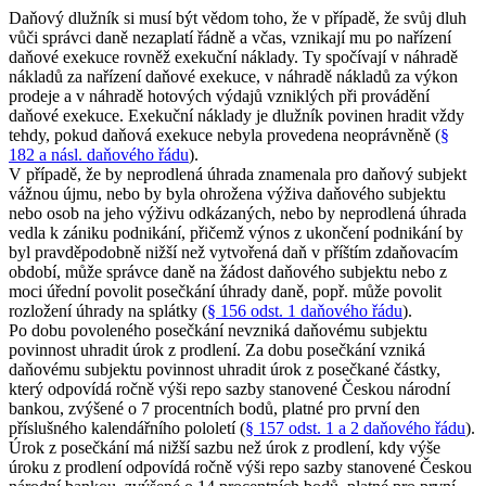
Daňový dlužník si musí být vědom toho, že v případě, že svůj dluh
vůči správci daně nezaplatí řádně a včas, vznikají mu po nařízení
daňové exekuce rovněž exekuční náklady. Ty spočívají v náhradě
nákladů za nařízení daňové exekuce, v náhradě nákladů za výkon
prodeje a v náhradě hotových výdajů vzniklých při provádění
daňové exekuce. Exekuční náklady je dlužník povinen hradit vždy
tehdy, pokud daňová exekuce nebyla provedena neoprávněně (
§
182 a násl. daňového řádu
).
V případě, že by neprodlená úhrada znamenala pro daňový subjekt
vážnou újmu, nebo by byla ohrožena výživa daňového subjektu
nebo osob na jeho výživu odkázaných, nebo by neprodlená úhrada
vedla k zániku podnikání, přičemž výnos z ukončení podnikání by
byl pravděpodobně nižší než vytvořená daň v příštím zdaňovacím
období, může správce daně na žádost daňového subjektu nebo z
moci úřední povolit posečkání úhrady daně, popř. může povolit
rozložení úhrady na splátky (
§ 156 odst. 1 daňového řádu
).
Po dobu povoleného posečkání nevzniká daňovému subjektu
povinnost uhradit úrok z prodlení. Za dobu posečkání vzniká
daňovému subjektu povinnost uhradit úrok z posečkané částky,
který odpovídá ročně výši repo sazby stanovené Českou národní
bankou, zvýšené o 7 procentních bodů, platné pro první den
příslušného kalendářního pololetí (
§ 157 odst. 1 a 2 daňového řádu
).
Úrok z posečkání má nižší sazbu než úrok z prodlení, kdy výše
úroku z prodlení odpovídá ročně výši repo sazby stanovené Českou