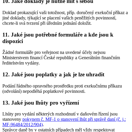
10. Jaké doklady je nutné mít s sebou
Doklad prokazující vaši totožnost, příp. doručený exekuční příkaz a
jiné doklady, týkající se placení vašich peněžitých povinností,
chcete-li svá tvrzení při úředním jednání doložit.
11. Jaké jsou potřebné formuláře a kde jsou k
dispozici
Žádné formuláře pro veřejnost na uvedené účely nejsou
Ministerstvem financí České republiky a Generálním finančním
ředitelstvím vydány.
12. Jaké jsou poplatky a jak je lze uhradit
Podání řádného opravného prostředku proti exekučnímu příkazu
(odvolání) nepodléhá poplatkové povinnosti.
13. Jaké jsou lhůty pro vyřízení
Lhůty pro vydání některých rozhodnutí v daňovém řízení jsou
stanoveny
pokynem č. MF-1 o stanovení lhůt při správě daní (č. j.:
MF-96484/2012/904)
.
Správce daně by v ostatních případech měl vždy respektovat