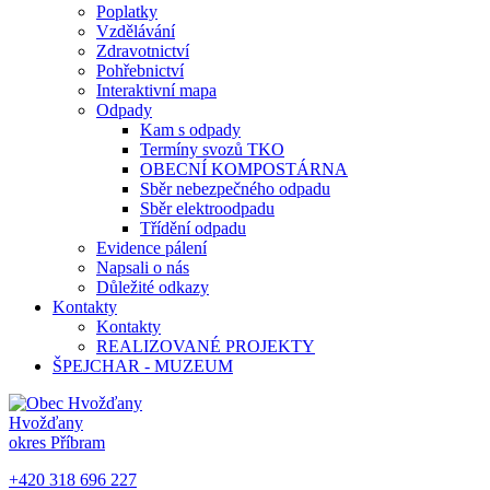
Poplatky
Vzdělávání
Zdravotnictví
Pohřebnictví
Interaktivní mapa
Odpady
Kam s odpady
Termíny svozů TKO
OBECNÍ KOMPOSTÁRNA
Sběr nebezpečného odpadu
Sběr elektroodpadu
Třídění odpadu
Evidence pálení
Napsali o nás
Důležité odkazy
Kontakty
Kontakty
REALIZOVANÉ PROJEKTY
ŠPEJCHAR - MUZEUM
Hvožďany
okres Příbram
+420 318 696 227