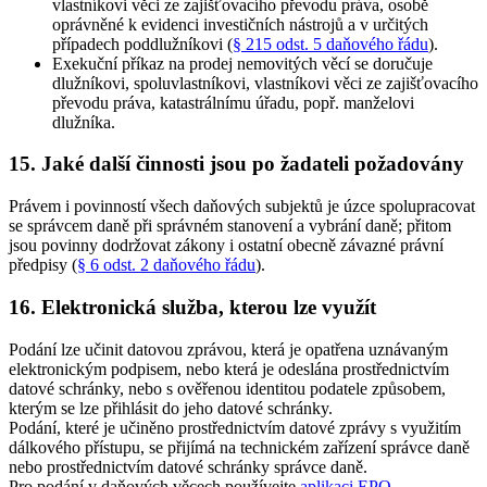
vlastníkovi věci ze zajišťovacího převodu práva, osobě
oprávněné k evidenci investičních nástrojů a v určitých
případech poddlužníkovi (
§ 215 odst. 5 daňového řádu
)
.
Exekuční příkaz na prodej nemovitých věcí se doručuje
dlužníkovi, spoluvlastníkovi, vlastníkovi věci ze zajišťovacího
převodu práva, katastrálnímu úřadu, popř. manželovi
dlužníka
.
15. Jaké další činnosti jsou po žadateli požadovány
Právem i povinností všech daňových subjektů je úzce spolupracovat
se správcem daně při správném stanovení a vybrání daně; přitom
jsou povinny dodržovat zákony i ostatní obecně závazné právní
předpisy (
§ 6 odst. 2 daňového řádu
).
16. Elektronická služba, kterou lze využít
Podání lze učinit datovou zprávou, která je opatřena uznávaným
elektronickým podpisem, nebo která je odeslána prostřednictvím
datové schránky, nebo s ověřenou identitou podatele způsobem,
kterým se lze přihlásit do jeho datové schránky.
Podání, které je učiněno prostřednictvím datové zprávy s využitím
dálkového přístupu, se přijímá na technickém zařízení správce daně
nebo prostřednictvím datové schránky správce daně.
Pro podání v daňových věcech používejte
aplikaci EPO