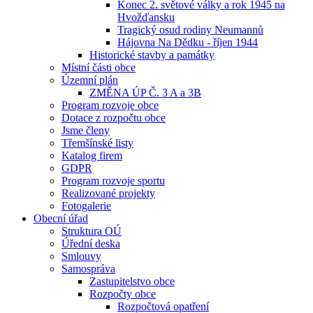
Konec 2. světové války a rok 1945 na
Hvožďansku
Tragický osud rodiny Neumannů
Hájovna Na Dědku - říjen 1944
Historické stavby a památky
Místní části obce
Územní plán
ZMĚNA ÚP Č. 3 A a 3B
Program rozvoje obce
Dotace z rozpočtu obce
Jsme členy
Třemšínské listy
Katalog firem
GDPR
Program rozvoje sportu
Realizované projekty
Fotogalerie
Obecní úřad
Struktura OÚ
Úřední deska
Smlouvy
Samospráva
Zastupitelstvo obce
Rozpočty obce
Rozpočtová opatření