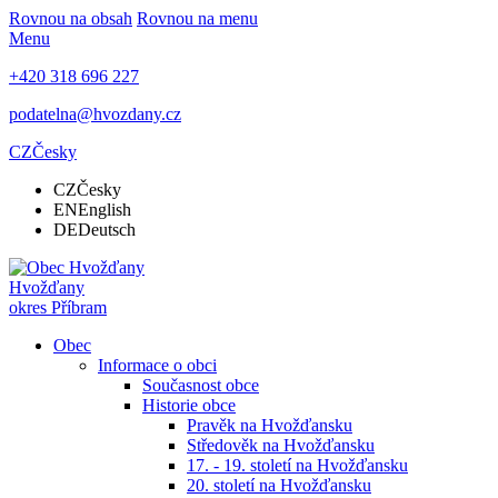
Rovnou na obsah
Rovnou na menu
Menu
+420 318 696 227
podatelna@hvozdany.cz
CZ
Česky
CZ
Česky
EN
English
DE
Deutsch
Hvožďany
okres Příbram
Obec
Informace o obci
Současnost obce
Historie obce
Pravěk na Hvožďansku
Středověk na Hvožďansku
17. - 19. století na Hvožďansku
20. století na Hvožďansku