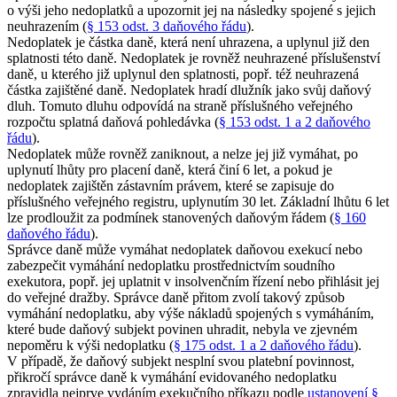
o výši jeho nedoplatků a upozornit jej na následky spojené s jejich
neuhrazením (
§ 153 odst. 3 daňového řádu
).
Nedoplatek je částka daně, která není uhrazena, a uplynul již den
splatnosti této daně. Nedoplatek je rovněž neuhrazené příslušenství
daně, u kterého již uplynul den splatnosti, popř. též neuhrazená
částka zajištěné daně. Nedoplatek hradí dlužník jako svůj daňový
dluh. Tomuto dluhu odpovídá na straně příslušného veřejného
rozpočtu splatná daňová pohledávka (
§ 153 odst. 1 a 2 daňového
řádu
).
Nedoplatek může rovněž zaniknout, a nelze jej již vymáhat, po
uplynutí lhůty pro placení daně, která činí 6 let, a pokud je
nedoplatek zajištěn zástavním právem, které se zapisuje do
příslušného veřejného registru, uplynutím 30 let. Základní lhůtu 6 let
lze prodloužit za podmínek stanovených daňovým řádem (
§ 160
daňového řádu
).
Správce daně může vymáhat nedoplatek daňovou exekucí nebo
zabezpečit vymáhání nedoplatku prostřednictvím soudního
exekutora, popř. jej uplatnit v insolvenčním řízení nebo přihlásit jej
do veřejné dražby. Správce daně přitom zvolí takový způsob
vymáhání nedoplatku, aby výše nákladů spojených s vymáháním,
které bude daňový subjekt povinen uhradit, nebyla ve zjevném
nepoměru k výši nedoplatku (
§ 175 odst. 1 a 2 daňového řádu
).
V případě, že daňový subjekt nesplní svou platební povinnost,
přikročí správce daně k vymáhání evidovaného nedoplatku
zpravidla nejprve vydáním exekučního příkazu podle
ustanovení §