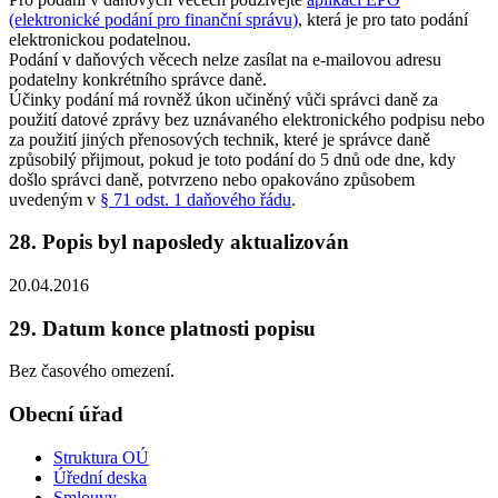
(elektronické podání pro finanční správu)
, která je pro tato podání
elektronickou podatelnou.
Podání v daňových věcech nelze zasílat na e-mailovou adresu
podatelny konkrétního správce daně.
Účinky podání má rovněž úkon učiněný vůči správci daně za
použití datové zprávy bez uznávaného elektronického podpisu nebo
za použití jiných přenosových technik, které je správce daně
způsobilý přijmout, pokud je toto podání do 5 dnů ode dne, kdy
došlo správci daně, potvrzeno nebo opakováno způsobem
uvedeným v
§ 71 odst. 1 daňového řádu
.
28. Popis byl naposledy aktualizován
20.04.2016
29. Datum konce platnosti popisu
Bez časového omezení.
Obecní úřad
Struktura OÚ
Úřední deska
Smlouvy