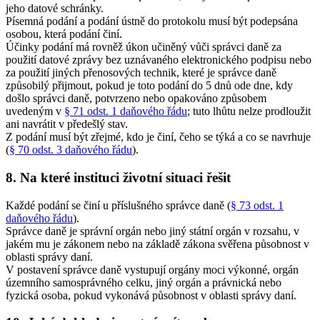
jeho datové schránky.
Písemná podání a podání ústně do protokolu musí být podepsána
osobou, která podání činí.
Účinky podání má rovněž úkon učiněný vůči správci daně za
použití datové zprávy bez uznávaného elektronického podpisu nebo
za použití jiných přenosových technik, které je správce daně
způsobilý přijmout, pokud je toto podání do 5 dnů ode dne, kdy
došlo správci daně, potvrzeno nebo opakováno způsobem
uvedeným v
§ 71 odst. 1 daňového řádu
; tuto lhůtu nelze prodloužit
ani navrátit v předešlý stav.
Z podání musí být zřejmé, kdo je činí, čeho se týká a co se navrhuje
(
§ 70 odst. 3 daňového řádu
).
8. Na které instituci životní situaci řešit
Každé podání se činí u příslušného správce daně (
§ 73 odst. 1
daňového řádu
).
Správce daně je správní orgán nebo jiný státní orgán v rozsahu, v
jakém mu je zákonem nebo na základě zákona svěřena působnost v
oblasti správy daní.
V postavení správce daně vystupují orgány moci výkonné, orgán
územního samosprávného celku, jiný orgán a právnická nebo
fyzická osoba, pokud vykonává působnost v oblasti správy daní.