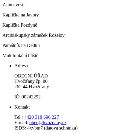
Zajímavosti
Kaplička na Javory
Kaplička Pozdyně
Arcibiskupský zámeček Roželov
Památník na Dědku
Multifunkční hřiště
Adresa
OBECNÍ ÚŘAD
Hvožďany čp. 80
262 44 Hvožďany
IČ: 00242292
Kontakt
Tel.:
+420 318 696 227
E-mail:
obec@hvozdany.cz
ISDS: 4xvbtn7 (datová schránka)