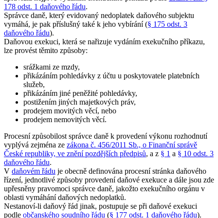
178 odst. 1 daňového řádu
.
Správce daně, který evidovaný nedoplatek daňového subjektu
vymáhá, je pak příslušný také k jeho vybírání (
§ 175 odst. 3
daňového řádu
).
Daňovou exekuci, která se nařizuje vydáním exekučního příkazu,
lze provést těmito způsoby:
srážkami ze mzdy,
přikázáním pohledávky z účtu u poskytovatele platebních
služeb,
přikázáním jiné peněžité pohledávky,
postižením jiných majetkových práv,
prodejem movitých věcí, nebo
prodejem nemovitých věcí.
Procesní způsobilost správce daně k provedení výkonu rozhodnutí
vyplývá zejména ze
zákona č. 456/2011 Sb., o Finanční správě
České republiky, ve znění pozdějších předpisů
, a z
§ 1
a
§ 10 odst. 3
daňového řádu
.
V
daňovém řádu
je obecně definována procesní stránka daňového
řízení, jednotlivé způsoby provedení daňové exekuce a dále jsou zde
upřesněny pravomoci správce daně, jakožto exekučního orgánu v
oblasti vymáhání daňových nedoplatků.
Nestanoví-li daňový řád jinak, postupuje se při daňové exekuci
podle
občanského soudního řádu
(
§ 177 odst. 1 daňového řádu
).