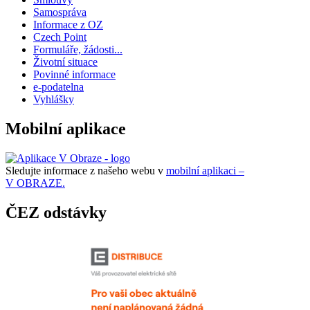
Samospráva
Informace z OZ
Czech Point
Formuláře, žádosti...
Životní situace
Povinné informace
e-podatelna
Vyhlášky
Mobilní aplikace
Sledujte informace z našeho webu v
mobilní aplikaci –
V OBRAZE.
ČEZ odstávky