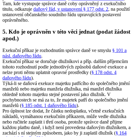
Tam, kde vystupuje správce daně coby oprávněný z exekučního
titulu, odkazuje
daňový řád, v ustanovení § 177 odst. 2
, na použití
ustanovení občanského soudního řádu upravujících postavení
oprávněného.
5. Kdo je oprávněn v této věci jednat (podat žádost
apod.)
Exekuční příkaz je rozhodnutím správce daně ve smyslu
§ 101 a
násl. daňového řádu
.
Exekuční příkaz se doručuje dlužníkovi a příp. dalším příjemcům
tohoto rozhodnutí podle jednotlivých způsobů daňové exekuce a
nelze proti němu uplatnit opravné prostředky (
§ 178 odst. 4
daňového řádu
).
Týká-li se daňová exekuce majetku patřícího do společného jmění
manželů nebo majetku manžela dlužníka, má manžel dlužníka
ohledně tohoto majetku stejné postavení jako dlužník. V
pochybnostech se má za to, že majetek patří do společného jmění
manželů (
§ 185 odst. 1 daňového řádu
).
Pro úplnost lze dodat, že částku nedoplatku, včetně exekučních
nákladů, vymáhanou exekučním příkazem, může vedle dlužníka
nebo ručitele zaplatit i třetí osoba, protože správce daně přijme
každou platbu daně, i když není provedena daňovým dlužníkem, a
zachází s ní stejným způsobem, jako by ji zaplatil dlužník (
§ 164