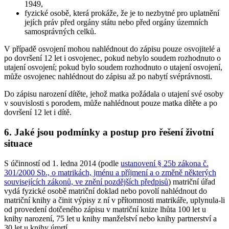
1949,
fyzické osobě, která prokáže, že je to nezbytné pro uplatnění
jejích práv před orgány státu nebo před orgány územních
samosprávných celků.
V případě osvojení mohou nahlédnout do zápisu pouze osvojitelé a
po dovršení 12 let i osvojenec, pokud nebylo soudem rozhodnuto o
utajení osvojení; pokud bylo soudem rozhodnuto o utajení osvojení,
může osvojenec nahlédnout do zápisu až po nabytí svéprávnosti.
Do zápisu narození dítěte, jehož matka požádala o utajení své osoby
v souvislosti s porodem, může nahlédnout pouze matka dítěte a po
dovršení 12 let i dítě.
6. Jaké jsou podmínky a postup pro řešení životní
situace
S účinností od 1. ledna 2014 (podle
ustanovení § 25b zákona č.
301/2000 Sb., o matrikách, jménu a příjmení a o změně některých
souvisejících zákonů, ve znění pozdějších předpisů
) matriční úřad
vydá fyzické osobě matriční doklad nebo povolí nahlédnout do
matriční knihy a činit výpisy z ní v přítomnosti matrikáře, uplynula-li
od provedení dotčeného zápisu v matriční knize lhůta 100 let u
knihy narození, 75 let u knihy manželství nebo knihy partnerství a
30 let u knihy úmrtí.