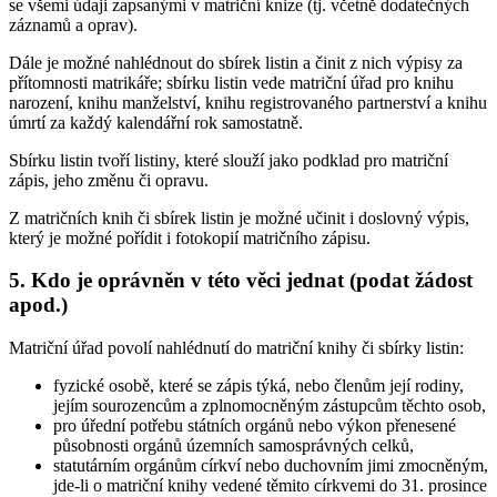
se všemi údaji zapsanými v matriční knize (tj. včetně dodatečných
záznamů a oprav).
Dále je možné nahlédnout do sbírek listin a činit z nich výpisy za
přítomnosti matrikáře; sbírku listin vede matriční úřad pro knihu
narození, knihu manželství, knihu registrovaného partnerství a knihu
úmrtí za každý kalendářní rok samostatně.
Sbírku listin tvoří listiny, které slouží jako podklad pro matriční
zápis, jeho změnu či opravu.
Z matričních knih či sbírek listin je možné učinit i doslovný výpis,
který je možné pořídit i fotokopií matričního zápisu.
5. Kdo je oprávněn v této věci jednat (podat žádost
apod.)
Matriční úřad povolí nahlédnutí do matriční knihy či sbírky listin:
fyzické osobě, které se zápis týká, nebo členům její rodiny,
jejím sourozencům a zplnomocněným zástupcům těchto osob,
pro úřední potřebu státních orgánů nebo výkon přenesené
působnosti orgánů územních samosprávných celků,
statutárním orgánům církví nebo duchovním jimi zmocněným,
jde-li o matriční knihy vedené těmito církvemi do 31. prosince