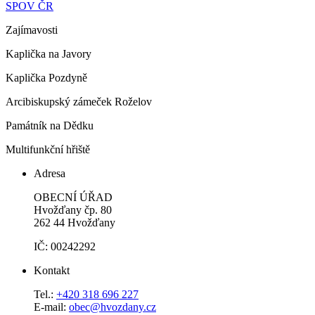
SPOV ČR
Zajímavosti
Kaplička na Javory
Kaplička Pozdyně
Arcibiskupský zámeček Roželov
Památník na Dědku
Multifunkční hřiště
Adresa
OBECNÍ ÚŘAD
Hvožďany čp. 80
262 44 Hvožďany
IČ: 00242292
Kontakt
Tel.:
+420 318 696 227
E-mail:
obec@hvozdany.cz