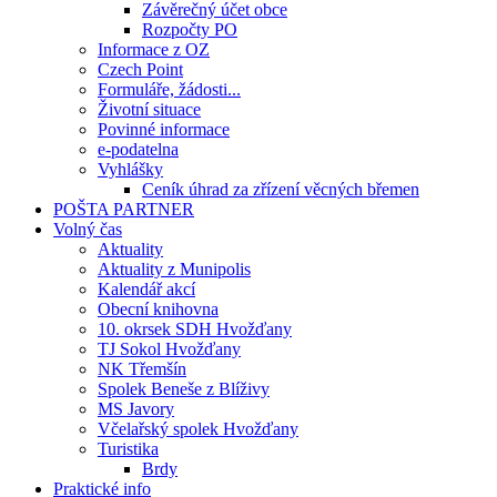
Závěrečný účet obce
Rozpočty PO
Informace z OZ
Czech Point
Formuláře, žádosti...
Životní situace
Povinné informace
e-podatelna
Vyhlášky
Ceník úhrad za zřízení věcných břemen
POŠTA PARTNER
Volný čas
Aktuality
Aktuality z Munipolis
Kalendář akcí
Obecní knihovna
10. okrsek SDH Hvožďany
TJ Sokol Hvožďany
NK Třemšín
Spolek Beneše z Blíživy
MS Javory
Včelařský spolek Hvožďany
Turistika
Brdy
Praktické info