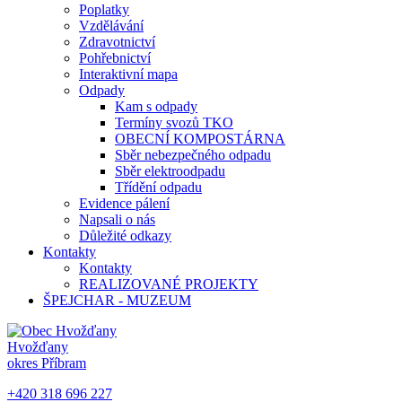
Poplatky
Vzdělávání
Zdravotnictví
Pohřebnictví
Interaktivní mapa
Odpady
Kam s odpady
Termíny svozů TKO
OBECNÍ KOMPOSTÁRNA
Sběr nebezpečného odpadu
Sběr elektroodpadu
Třídění odpadu
Evidence pálení
Napsali o nás
Důležité odkazy
Kontakty
Kontakty
REALIZOVANÉ PROJEKTY
ŠPEJCHAR - MUZEUM
Hvožďany
okres Příbram
+420 318 696 227