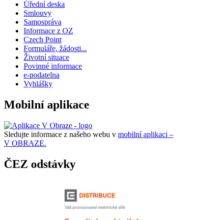
Úřední deska
Smlouvy
Samospráva
Informace z OZ
Czech Point
Formuláře, žádosti...
Životní situace
Povinné informace
e-podatelna
Vyhlášky
Mobilní aplikace
Sledujte informace z našeho webu v
mobilní aplikaci –
V OBRAZE.
ČEZ odstávky