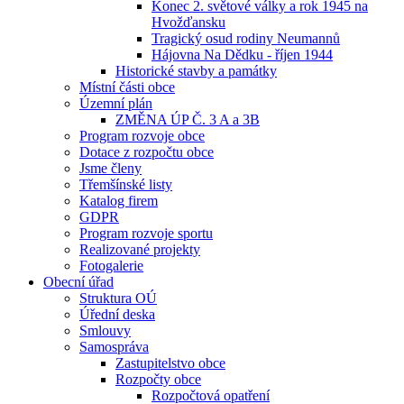
Konec 2. světové války a rok 1945 na
Hvožďansku
Tragický osud rodiny Neumannů
Hájovna Na Dědku - říjen 1944
Historické stavby a památky
Místní části obce
Územní plán
ZMĚNA ÚP Č. 3 A a 3B
Program rozvoje obce
Dotace z rozpočtu obce
Jsme členy
Třemšínské listy
Katalog firem
GDPR
Program rozvoje sportu
Realizované projekty
Fotogalerie
Obecní úřad
Struktura OÚ
Úřední deska
Smlouvy
Samospráva
Zastupitelstvo obce
Rozpočty obce
Rozpočtová opatření