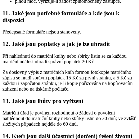
plnou moc, vyřizuje-li žádost zplnomocněný zástupce.
11. Jaké jsou potřebné formuláře a kde jsou k
dispozici
Předepsané formuláře nejsou stanoveny.
12. Jaké jsou poplatky a jak je lze uhradit
Při nahlédnutí do matriční knihy nebo sbírky listin se za každou
matriční událost uhradí správní poplatek 20 Kč.
Za doslovný výpis z matričních knih formou fotokopie matričního
zápisu se hradí správní poplatek 15 Kč za první stránku, a 5 Kč za
každou i započatou stránku, je-li kopie pořizována na kopírovacím
zařízení nebo na tiskárně počítače.
13. Jaké jsou lhůty pro vyřízení
Matriční úřad je povinen rozhodnout o žádosti o povolení
nahlédnout do matriční knihy nebo sbírky listin do 30 dnů; ve zvlášť
složitých případech nejdéle do 60 dnů.
14. Kteří jsou další účastníci (dotčení) řešení životní