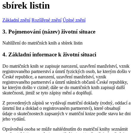
sbírek listin
Základní znění
Rozšířené znění
Úplné znění
3. Pojmenování (název) životní situace
Nahlížení do matričních knih a sbírek listin
4. Základní informace k životní situaci
Do matričních knih se zapisuje narození, uzavření manželství, vznik
registrovaného partnerství a úmrtí fyzických osob, ke kterým došlo v
České republice, a narození, uzavření manželství, vznik
registrovaného partnerství a úmrtí státních občanů České republiky,
ke kterým došlo v cizině; dále se do matričních knih zapisují další
skutečnosti, jimiž se tyto zápisy mění a doplňují.
Z provedených zápisů se vydávají matriční doklady (rodný, oddací a
úmrtní list a doklad o registrovaném partnerství), které obsahují
údaje o skutečnostech zapsaných v matriční knize podle stavu ke dni
jeho vydání.
Oprávněná osoba se může nahlédnutím do matriční knihy seznámit