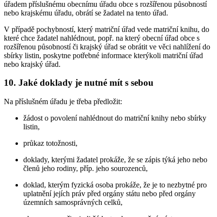
úřadem příslušnému obecnímu úřadu obce s rozšířenou působností
nebo krajskému úřadu, obrátí se žadatel na tento úřad.
V případě pochybností, který matriční úřad vede matriční knihu, do
které chce žadatel nahlédnout, popř. na který obecní úřad obce s
rozšířenou působností či krajský úřad se obrátit ve věci nahlížení do
sbírky listin, poskytne potřebné informace kterýkoli matriční úřad
nebo krajský úřad.
10. Jaké doklady je nutné mít s sebou
Na příslušném úřadu je třeba předložit:
žádost o povolení nahlédnout do matriční knihy nebo sbírky
listin,
průkaz totožnosti,
doklady, kterými žadatel prokáže, že se zápis týká jeho nebo
členů jeho rodiny, příp. jeho sourozenců,
doklad, kterým fyzická osoba prokáže, že je to nezbytné pro
uplatnění jejích práv před orgány státu nebo před orgány
územních samosprávných celků,