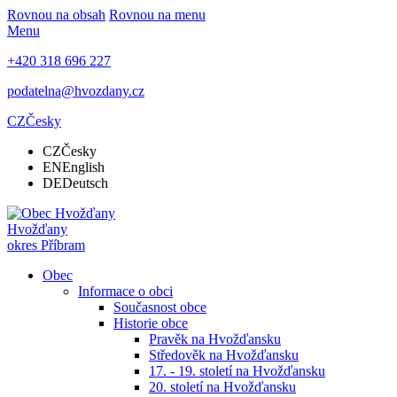
Rovnou na obsah
Rovnou na menu
Menu
+420 318 696 227
podatelna@hvozdany.cz
CZ
Česky
CZ
Česky
EN
English
DE
Deutsch
Hvožďany
okres Příbram
Obec
Informace o obci
Současnost obce
Historie obce
Pravěk na Hvožďansku
Středověk na Hvožďansku
17. - 19. století na Hvožďansku
20. století na Hvožďansku