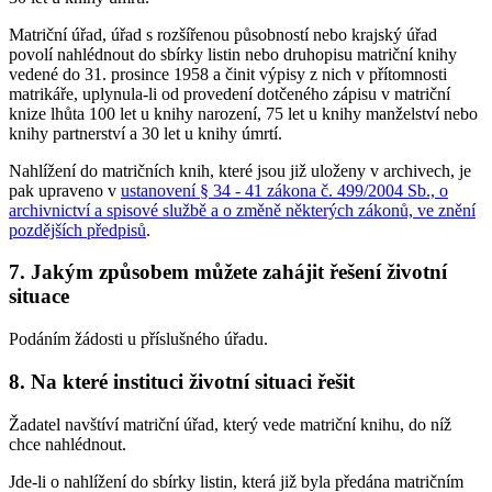
Matriční úřad, úřad s rozšířenou působností nebo krajský úřad
povolí nahlédnout do sbírky listin nebo druhopisu matriční knihy
vedené do 31. prosince 1958 a činit výpisy z nich v přítomnosti
matrikáře, uplynula-li od provedení dotčeného zápisu v matriční
knize lhůta 100 let u knihy narození, 75 let u knihy manželství nebo
knihy partnerství a 30 let u knihy úmrtí.
Nahlížení do matričních knih, které jsou již uloženy v archivech, je
pak upraveno v
ustanovení § 34 - 41 zákona č. 499/2004 Sb., o
archivnictví a spisové službě a o změně některých zákonů, ve znění
pozdějších předpisů
.
7. Jakým způsobem můžete zahájit řešení životní
situace
Podáním žádosti u příslušného úřadu.
8. Na které instituci životní situaci řešit
Žadatel navštíví matriční úřad, který vede matriční knihu, do níž
chce nahlédnout.
Jde-li o nahlížení do sbírky listin, která již byla předána matričním