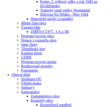
Konec 2. světové války a rok 1945 na
Hvožďansku
Tragický osud rodiny Neumannů
Hájovna Na Dědku - říjen 1944
Historické stavby a památky
Místní části obce
Územní plán
ZMĚNA ÚP Č. 3 A a 3B
Program rozvoje obce
Dotace z rozpočtu obce
Jsme členy
Třemšínské listy
Katalog firem
GDPR
Program rozvoje sportu
Realizované projekty
Fotogalerie
Obecní úřad
Struktura OÚ
Úřední deska
Smlouvy
Samospráva
Zastupitelstvo obce
Rozpočty obce
Rozpočtová opatření