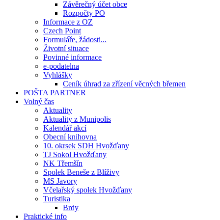
Závěrečný účet obce
Rozpočty PO
Informace z OZ
Czech Point
Formuláře, žádosti...
Životní situace
Povinné informace
e-podatelna
Vyhlášky
Ceník úhrad za zřízení věcných břemen
POŠTA PARTNER
Volný čas
Aktuality
Aktuality z Munipolis
Kalendář akcí
Obecní knihovna
10. okrsek SDH Hvožďany
TJ Sokol Hvožďany
NK Třemšín
Spolek Beneše z Blíživy
MS Javory
Včelařský spolek Hvožďany
Turistika
Brdy
Praktické info