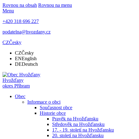
Rovnou na obsah
Rovnou na menu
Menu
+420 318 696 227
podatelna@hvozdany.cz
CZ
Česky
CZ
Česky
EN
English
DE
Deutsch
Hvožďany
okres Příbram
Obec
Informace o obci
Současnost obce
Historie obce
Pravěk na Hvožďansku
Středověk na Hvožďansku
17. - 19. století na Hvožďansku
20. století na Hvožďansku