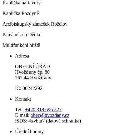
Kaplička na Javory
Kaplička Pozdyně
Arcibiskupský zámeček Roželov
Památník na Dědku
Multifunkční hřiště
Adresa
OBECNÍ ÚŘAD
Hvožďany čp. 80
262 44 Hvožďany
IČ: 00242292
Kontakt
Tel.:
+420 318 696 227
E-mail:
obec@hvozdany.cz
ISDS: 4xvbtn7 (datová schránka)
Úřední hodiny