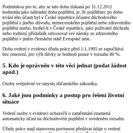
Podmínkou pro to, aby se tato doba získaná po 31.12.2011
hodnotila jako náhradní doba pojištění, je, že pojištěnec po dobu
trvání této účasti byl v České republice účasten důchodového
pojištění z jiného důvodu, nemocenského pojištění nebo zdravotního
pojištění anebo, bydlel-li v České republice, jako poživatel důchodu
nebo rodinný příslušník odvozoval své nároky ze zdravotního
pojištění v jiném členském státě Evropské unie.
Doba vedení v evidenci úřadu práce před 1.1.1995 se započítává
bez omezení, pro výši dávky se hodnotí pouze v rozsahu 80 %.
5. Kdo je oprávněn v této věci jednat (podat žádost
apod.)
Osoby svéprávné ve smyslu občanského zákoníku.
6. Jaké jsou podmínky a postup pro řešení životní
situace
Vedení osoby v evidenci uchazečů o zaměstnání znamená
automaticky účast na důchodovém pojištění v uvedeném rozsahu.
Úřady práce mají stanovenu povinnost předávat údaje o vedení