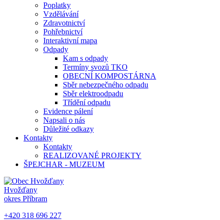
Poplatky
Vzdělávání
Zdravotnictví
Pohřebnictví
Interaktivní mapa
Odpady
Kam s odpady
Termíny svozů TKO
OBECNÍ KOMPOSTÁRNA
Sběr nebezpečného odpadu
Sběr elektroodpadu
Třídění odpadu
Evidence pálení
Napsali o nás
Důležité odkazy
Kontakty
Kontakty
REALIZOVANÉ PROJEKTY
ŠPEJCHAR - MUZEUM
Hvožďany
okres Příbram
+420 318 696 227