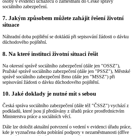
osoby v evidenci uchazečů o zaměstnání do České správy
sociálního zabezpečení.
7. Jakým způsobem můžete zahájit řešení životní
situace
Náhradní doba pojištění se dokládá při sepisování žádosti o dávku
důchodového pojištění.
8. Na které instituci životní situaci řešit
Na okresní správě sociálního zabezpečení (dále jen "OSSZ"),
Pražské správě sociálního zabezpečení (dále jen "PSSZ"), Městské
správě sociálního zabezpečení Brno (dále jen "MSSZ") při
sepisování žádosti o dávku důchodového pojištění.
10. Jaké doklady je nutné mít s sebou
Česká správa sociálního zabezpečení (dále též "ČSSZ") vychází z
podkladů, které jsou jí předávány z úřadů práce prostřednictvím
Ministerstva práce a sociálních věcí.
Dále lze doložit aktuální potvrzení o vedení v evidenci úřadu práce,
kde je vyznačena doba pobírání podpory v nezaměstnanosti (dříve