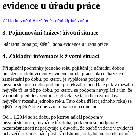
evidence u úřadu práce
Základní znění
Rozšířené znění
Úplné znění
3. Pojmenování (název) životní situace
Náhradní doba pojištění - doba evidence u úřadu práce
4. Základní informace k životní situaci
Při splnění podmínky jednoho roku pojištění je náhradní dobou
pojištění období vedení v evidenci úřadu práce jako uchazeče o
zaměstnání po dobu, po kterou je vyplácena podpora v
nezaměstnanosti nebo podpora při rekvalifikaci. Dále pak v rozsahu
nejvýše tří let též po dobu, po kterou se podpora nevyplácí s tím, že
v období před dosažením 55 let věku se tato doba započítává
nejvýše v rozsahu jednoho roku. Tato doba tří let (jednoho roku) se
zjišťuje zpětně ode dne vzniku nároku na důchod.
Od 1.1.2014 se za dobu, po kterou náleží podpora v
nezaměstnanosti, považuje též doba, po kterou se podpora v
nezaměstnanosti neposkytuje z důvodu, že osobě vedené v evidenci
uchazečů o zaměstnání přísluší odstupné, odbytné nebo odchodné.