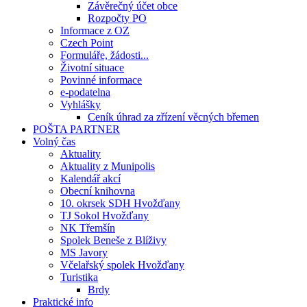
Závěrečný účet obce
Rozpočty PO
Informace z OZ
Czech Point
Formuláře, žádosti...
Životní situace
Povinné informace
e-podatelna
Vyhlášky
Ceník úhrad za zřízení věcných břemen
POŠTA PARTNER
Volný čas
Aktuality
Aktuality z Munipolis
Kalendář akcí
Obecní knihovna
10. okrsek SDH Hvožďany
TJ Sokol Hvožďany
NK Třemšín
Spolek Beneše z Blíživy
MS Javory
Včelařský spolek Hvožďany
Turistika
Brdy
Praktické info