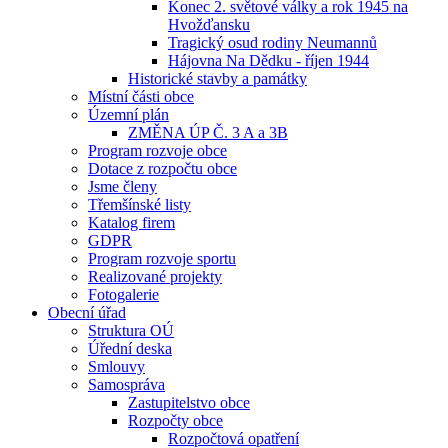
Konec 2. světové války a rok 1945 na
Hvožďansku
Tragický osud rodiny Neumannů
Hájovna Na Dědku - říjen 1944
Historické stavby a památky
Místní části obce
Územní plán
ZMĚNA ÚP Č. 3 A a 3B
Program rozvoje obce
Dotace z rozpočtu obce
Jsme členy
Třemšínské listy
Katalog firem
GDPR
Program rozvoje sportu
Realizované projekty
Fotogalerie
Obecní úřad
Struktura OÚ
Úřední deska
Smlouvy
Samospráva
Zastupitelstvo obce
Rozpočty obce
Rozpočtová opatření