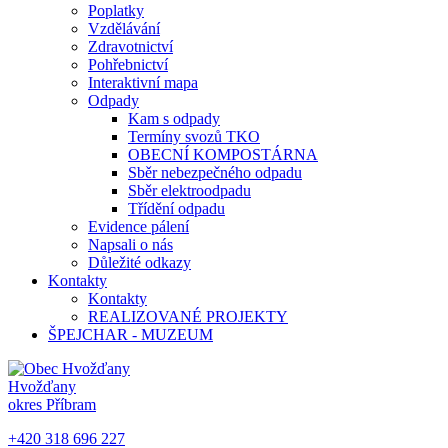
Poplatky
Vzdělávání
Zdravotnictví
Pohřebnictví
Interaktivní mapa
Odpady
Kam s odpady
Termíny svozů TKO
OBECNÍ KOMPOSTÁRNA
Sběr nebezpečného odpadu
Sběr elektroodpadu
Třídění odpadu
Evidence pálení
Napsali o nás
Důležité odkazy
Kontakty
Kontakty
REALIZOVANÉ PROJEKTY
ŠPEJCHAR - MUZEUM
Hvožďany
okres Příbram
+420 318 696 227