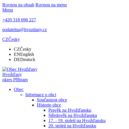
Rovnou na obsah
Rovnou na menu
Menu
+420 318 696 227
podatelna@hvozdany.cz
CZ
Česky
CZ
Česky
EN
English
DE
Deutsch
Hvožďany
okres Příbram
Obec
Informace o obci
Současnost obce
Historie obce
Pravěk na Hvožďansku
Středověk na Hvožďansku
17. - 19. století na Hvožďansku
20. století na Hvožďansku