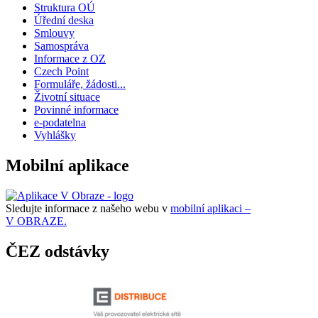
Struktura OÚ
Úřední deska
Smlouvy
Samospráva
Informace z OZ
Czech Point
Formuláře, žádosti...
Životní situace
Povinné informace
e-podatelna
Vyhlášky
Mobilní aplikace
Sledujte informace z našeho webu v
mobilní aplikaci –
V OBRAZE.
ČEZ odstávky