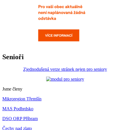
Senioři
Zjednodušená verze stránek nejen pro seniory
Jsme členy
Mikroregion Třemšín
MAS Podbrdsko
DSO ORP Příbram
Čechy nad zlato