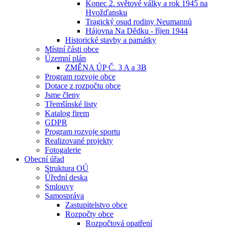
Konec 2. světové války a rok 1945 na
Hvožďansku
Tragický osud rodiny Neumannů
Hájovna Na Dědku - říjen 1944
Historické stavby a památky
Místní části obce
Územní plán
ZMĚNA ÚP Č. 3 A a 3B
Program rozvoje obce
Dotace z rozpočtu obce
Jsme členy
Třemšínské listy
Katalog firem
GDPR
Program rozvoje sportu
Realizované projekty
Fotogalerie
Obecní úřad
Struktura OÚ
Úřední deska
Smlouvy
Samospráva
Zastupitelstvo obce
Rozpočty obce
Rozpočtová opatření