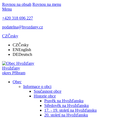
Rovnou na obsah
Rovnou na menu
Menu
+420 318 696 227
podatelna@hvozdany.cz
CZ
Česky
CZ
Česky
EN
English
DE
Deutsch
Hvožďany
okres Příbram
Obec
Informace o obci
Současnost obce
Historie obce
Pravěk na Hvožďansku
Středověk na Hvožďansku
17. - 19. století na Hvožďansku
20. století na Hvožďansku