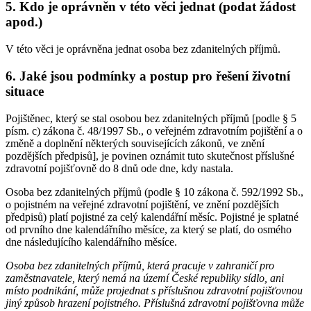
5. Kdo je oprávněn v této věci jednat (podat žádost
apod.)
V této věci je oprávněna jednat osoba bez zdanitelných příjmů.
6. Jaké jsou podmínky a postup pro řešení životní
situace
Pojištěnec, který se stal osobou bez zdanitelných příjmů [podle § 5
písm. c) zákona č. 48/1997 Sb., o veřejném zdravotním pojištění a o
změně a doplnění některých souvisejících zákonů, ve znění
pozdějších předpisů], je povinen oznámit tuto skutečnost příslušné
zdravotní pojišťovně do 8 dnů ode dne, kdy nastala.
Osoba bez zdanitelných příjmů (podle § 10 zákona č. 592/1992 Sb.,
o pojistném na veřejné zdravotní pojištění, ve znění pozdějších
předpisů) platí pojistné za celý kalendářní měsíc. Pojistné je splatné
od prvního dne kalendářního měsíce, za který se platí, do osmého
dne následujícího kalendářního měsíce.
Osoba bez zdanitelných příjmů, která pracuje v zahraničí pro
zaměstnavatele, který nemá na území České republiky sídlo, ani
místo podnikání, může projednat s příslušnou zdravotní pojišťovnou
jiný způsob hrazení pojistného. Příslušná zdravotní pojišťovna může