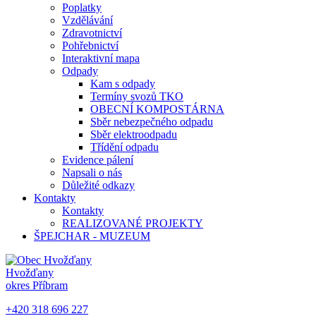
Poplatky
Vzdělávání
Zdravotnictví
Pohřebnictví
Interaktivní mapa
Odpady
Kam s odpady
Termíny svozů TKO
OBECNÍ KOMPOSTÁRNA
Sběr nebezpečného odpadu
Sběr elektroodpadu
Třídění odpadu
Evidence pálení
Napsali o nás
Důležité odkazy
Kontakty
Kontakty
REALIZOVANÉ PROJEKTY
ŠPEJCHAR - MUZEUM
Hvožďany
okres Příbram
+420 318 696 227