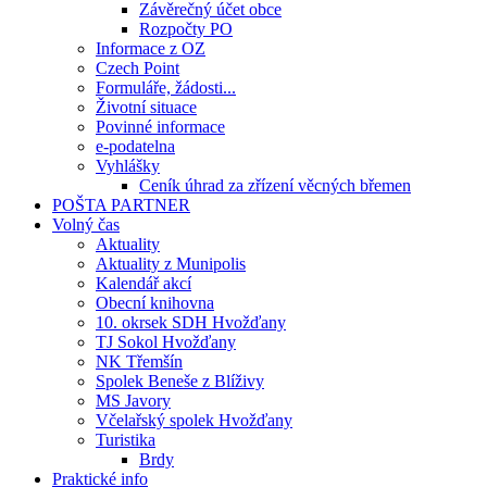
Závěrečný účet obce
Rozpočty PO
Informace z OZ
Czech Point
Formuláře, žádosti...
Životní situace
Povinné informace
e-podatelna
Vyhlášky
Ceník úhrad za zřízení věcných břemen
POŠTA PARTNER
Volný čas
Aktuality
Aktuality z Munipolis
Kalendář akcí
Obecní knihovna
10. okrsek SDH Hvožďany
TJ Sokol Hvožďany
NK Třemšín
Spolek Beneše z Blíživy
MS Javory
Včelařský spolek Hvožďany
Turistika
Brdy
Praktické info