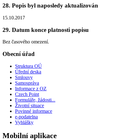
28. Popis byl naposledy aktualizován
15.10.2017
29. Datum konce platnosti popisu
Bez časového omezení.
Obecní úřad
Struktura OÚ
Úřední deska
Smlouvy
Samospráva
Informace z OZ
Czech Point
Formuláře, žádosti...
Životní situace
Povinné informace
e-podatelna
Vyhlášky
Mobilní aplikace