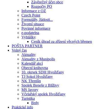
Závěrečný účet obce
Rozpočty PO
Informace z OZ
Czech Point
Formuláře, žádosti...
Životní situace
Povinné informace
e-podatelna
Vyhlášky
Ceník úhrad za zřízení věcných břemen
POŠTA PARTNER
Volný čas
Aktuality
Aktuality z Munipolis
Kalendář akcí
Obecní knihovna
10. okrsek SDH Hvožďany
TJ Sokol Hvožďany
NK Třemšín
Spolek Beneše z Blíživy
MS Javory
Včelařský spolek Hvožďany
Turistika
Brdy
Praktické info