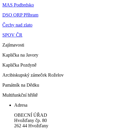
MAS Podbrdsko
DSO ORP Příbram
Čechy nad zlato
SPOV ČR
Zajímavosti
Kaplička na Javory
Kaplička Pozdyně
Arcibiskupský zámeček Roželov
Památník na Dědku
Multifunkční hřiště
Adresa
OBECNÍ ÚŘAD
Hvožďany čp. 80
262 44 Hvožďany