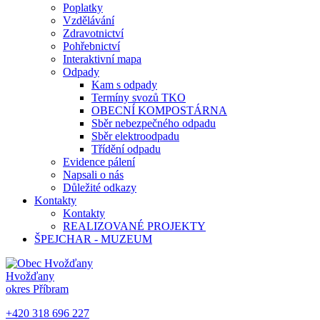
Poplatky
Vzdělávání
Zdravotnictví
Pohřebnictví
Interaktivní mapa
Odpady
Kam s odpady
Termíny svozů TKO
OBECNÍ KOMPOSTÁRNA
Sběr nebezpečného odpadu
Sběr elektroodpadu
Třídění odpadu
Evidence pálení
Napsali o nás
Důležité odkazy
Kontakty
Kontakty
REALIZOVANÉ PROJEKTY
ŠPEJCHAR - MUZEUM
Hvožďany
okres Příbram
+420 318 696 227