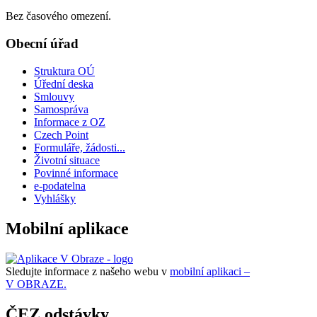
Bez časového omezení.
Obecní úřad
Struktura OÚ
Úřední deska
Smlouvy
Samospráva
Informace z OZ
Czech Point
Formuláře, žádosti...
Životní situace
Povinné informace
e-podatelna
Vyhlášky
Mobilní aplikace
Sledujte informace z našeho webu v
mobilní aplikaci –
V OBRAZE.
ČEZ odstávky