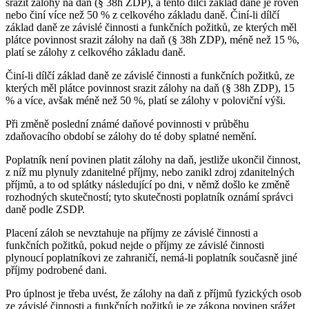
srazit zálohy na daň (§ 38h ZDP), a tento dílčí základ daně je roven
nebo činí více než 50 % z celkového základu daně. Činí-li dílčí
základ daně ze závislé činnosti a funkčních požitků, ze kterých měl
plátce povinnost srazit zálohy na daň (§ 38h ZDP), méně než 15 %,
platí se zálohy z celkového základu daně.
Činí-li dílčí základ daně ze závislé činnosti a funkčních požitků, ze
kterých měl plátce povinnost srazit zálohy na daň (§ 38h ZDP), 15
% a více, avšak méně než 50 %, platí se zálohy v poloviční výši.
Při změně poslední známé daňové povinnosti v průběhu
zdaňovacího období se zálohy do té doby splatné nemění.
Poplatník není povinen platit zálohy na daň, jestliže ukončil činnost,
z níž mu plynuly zdanitelné příjmy, nebo zanikl zdroj zdanitelných
příjmů, a to od splátky následující po dni, v němž došlo ke změně
rozhodných skutečností; tyto skutečnosti poplatník oznámí správci
daně podle ZSDP.
Placení záloh se nevztahuje na příjmy ze závislé činnosti a
funkčních požitků, pokud nejde o příjmy ze závislé činnosti
plynoucí poplatníkovi ze zahraničí, nemá-li poplatník současně jiné
příjmy podrobené dani.
Pro úplnost je třeba uvést, že zálohy na daň z příjmů fyzických osob
ze závislé činnosti a funkčních požitků je ze zákona povinen srážet