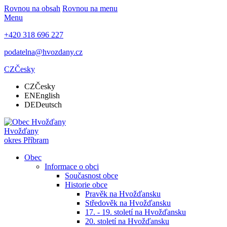
Rovnou na obsah
Rovnou na menu
Menu
+420 318 696 227
podatelna@hvozdany.cz
CZ
Česky
CZ
Česky
EN
English
DE
Deutsch
Hvožďany
okres Příbram
Obec
Informace o obci
Současnost obce
Historie obce
Pravěk na Hvožďansku
Středověk na Hvožďansku
17. - 19. století na Hvožďansku
20. století na Hvožďansku