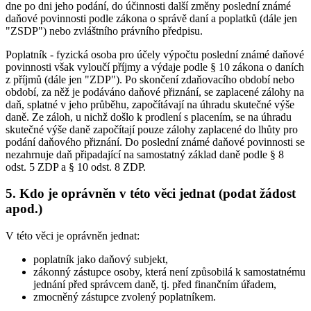
dne po dni jeho podání, do účinnosti další změny poslední známé
daňové povinnosti podle zákona o správě daní a poplatků (dále jen
"ZSDP") nebo zvláštního právního předpisu.
Poplatník - fyzická osoba pro účely výpočtu poslední známé daňové
povinnosti však vyloučí příjmy a výdaje podle § 10 zákona o daních
z příjmů (dále jen "ZDP"). Po skončení zdaňovacího období nebo
období, za něž je podáváno daňové přiznání, se zaplacené zálohy na
daň, splatné v jeho průběhu, započítávají na úhradu skutečné výše
daně. Ze záloh, u nichž došlo k prodlení s placením, se na úhradu
skutečné výše daně započítají pouze zálohy zaplacené do lhůty pro
podání daňového přiznání. Do poslední známé daňové povinnosti se
nezahrnuje daň připadající na samostatný základ daně podle § 8
odst. 5 ZDP a § 10 odst. 8 ZDP.
5. Kdo je oprávněn v této věci jednat (podat žádost
apod.)
V této věci je oprávněn jednat:
poplatník jako daňový subjekt,
zákonný zástupce osoby, která není způsobilá k samostatnému
jednání před správcem daně, tj. před finančním úřadem,
zmocněný zástupce zvolený poplatníkem.