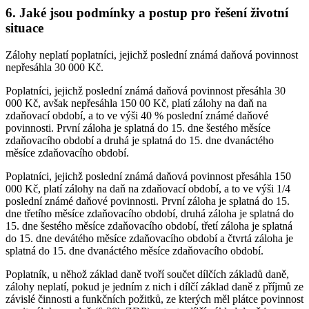
6. Jaké jsou podmínky a postup pro řešení životní
situace
Zálohy neplatí poplatníci, jejichž poslední známá daňová povinnost
nepřesáhla 30 000 Kč.
Poplatníci, jejichž poslední známá daňová povinnost přesáhla 30
000 Kč, avšak nepřesáhla 150 00 Kč, platí zálohy na daň na
zdaňovací období, a to ve výši 40 % poslední známé daňové
povinnosti. První záloha je splatná do 15. dne šestého měsíce
zdaňovacího období a druhá je splatná do 15. dne dvanáctého
měsíce zdaňovacího období.
Poplatníci, jejichž poslední známá daňová povinnost přesáhla 150
000 Kč, platí zálohy na daň na zdaňovací období, a to ve výši 1/4
poslední známé daňové povinnosti. První záloha je splatná do 15.
dne třetího měsíce zdaňovacího období, druhá záloha je splatná do
15. dne šestého měsíce zdaňovacího období, třetí záloha je splatná
do 15. dne devátého měsíce zdaňovacího období a čtvrtá záloha je
splatná do 15. dne dvanáctého měsíce zdaňovacího období.
Poplatník, u něhož základ daně tvoří součet dílčích základů daně,
zálohy neplatí, pokud je jedním z nich i dílčí základ daně z příjmů ze
závislé činnosti a funkčních požitků, ze kterých měl plátce povinnost