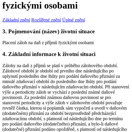
fyzickými osobami
Základní znění
Rozšířené znění
Úplné znění
3. Pojmenování (název) životní situace
Placení záloh na daň z příjmů fyzickými osobami
4. Základní informace k životní situaci
Zálohy na daň z příjmů se platí v průběhu zálohového období.
Zálohové období je období od prvního dne následujícího po
uplynutí posledního dne lhůty pro podání daňového přiznání za
minulé zdaňovací období do posledního dne lhůty pro podání
daňového přiznání v následujícím zdaňovacím období. Při stanovení
výše a periodicity záloh se vychází z poslední známé daňové
povinnosti. Za poslední známou daňovou povinnost se pro
stanovení periodicity a výše záloh v zálohovém období považuje
rovněž částka, kterou si poplatník sám vypočetl a uvedl v daňovém
(dodatečném) přiznání za období bezprostředně předcházející
zdaňovacímu období, s platností od následujícího dne po termínu
pro podání daňového (dodatečného) přiznání, a bylo-li daňové
(dodatečné) přiznání podáno opožděně, s platností od následujícího