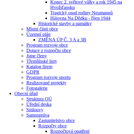
Konec 2. světové války a rok 1945 na
Hvožďansku
Tragický osud rodiny Neumannů
Hájovna Na Dědku - říjen 1944
Historické stavby a památky
Místní části obce
Územní plán
ZMĚNA ÚP Č. 3 A a 3B
Program rozvoje obce
Dotace z rozpočtu obce
Jsme členy
Třemšínské listy
Katalog firem
GDPR
Program rozvoje sportu
Realizované projekty
Fotogalerie
Obecní úřad
Struktura OÚ
Úřední deska
Smlouvy
Samospráva
Zastupitelstvo obce
Rozpočty obce
Rozpočtová opatření