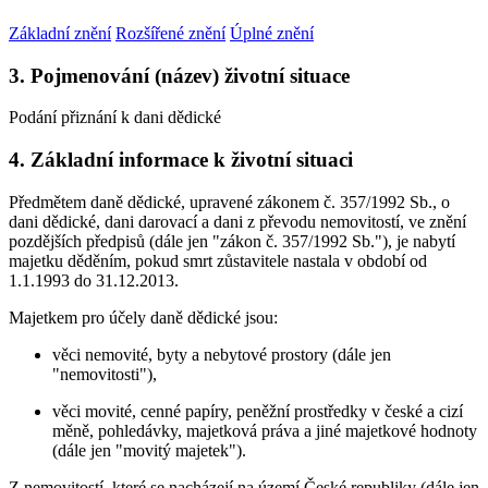
Základní znění
Rozšířené znění
Úplné znění
3. Pojmenování (název) životní situace
Podání přiznání k dani dědické
4. Základní informace k životní situaci
Předmětem daně dědické, upravené zákonem č. 357/1992 Sb., o
dani dědické, dani darovací a dani z převodu nemovitostí, ve znění
pozdějších předpisů (dále jen "zákon č. 357/1992 Sb."), je nabytí
majetku děděním, pokud smrt zůstavitele nastala v období od
1.1.1993 do 31.12.2013.
Majetkem pro účely daně dědické jsou:
věci nemovité, byty a nebytové prostory (dále jen
"nemovitosti"),
věci movité, cenné papíry, peněžní prostředky v české a cizí
měně, pohledávky, majetková práva a jiné majetkové hodnoty
(dále jen "movitý majetek").
Z nemovitostí, které se nacházejí na území České republiky (dále jen