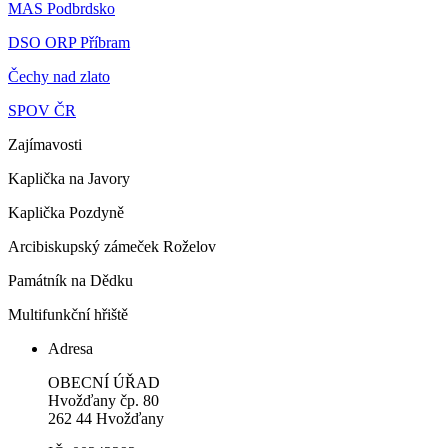
MAS Podbrdsko
DSO ORP Příbram
Čechy nad zlato
SPOV ČR
Zajímavosti
Kaplička na Javory
Kaplička Pozdyně
Arcibiskupský zámeček Roželov
Památník na Dědku
Multifunkční hřiště
Adresa
OBECNÍ ÚŘAD
Hvožďany čp. 80
262 44 Hvožďany