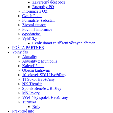
Závěrečný účet obce
Rozpočty PO
Informace z OZ
Czech Point
Formuláře, žádosti...
Životní situace
Povinné informace
e-podatelna
Vyhlášky
Ceník úhrad za zřízení věcných břemen
POŠTA PARTNER
Volný čas
Aktuality
Aktuality z Munipolis
Kalendář akcí
Obecní knihovna
10. okrsek SDH Hvožďany
TJ Sokol Hvožďany
NK Třemšín
Spolek Beneše z Blíživy
MS Javory
Včelařský spolek Hvožďany
Turistika
Brdy
Praktické info