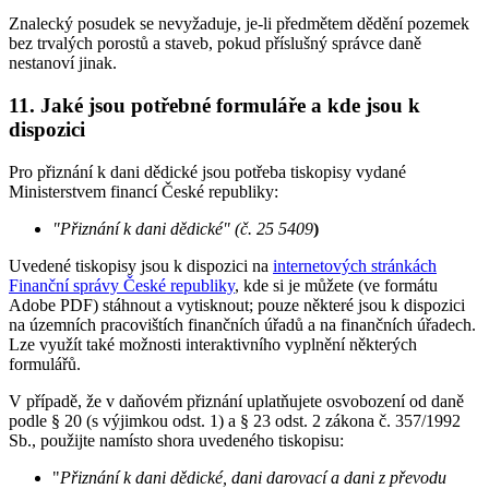
Znalecký posudek se nevyžaduje, je-li předmětem dědění pozemek
bez trvalých porostů a staveb, pokud příslušný správce daně
nestanoví jinak.
11. Jaké jsou potřebné formuláře a kde jsou k
dispozici
Pro přiznání k dani dědické jsou potřeba tiskopisy vydané
Ministerstvem financí České republiky:
"Přiznání k dani dědické" (č. 25 5409
)
Uvedené tiskopisy jsou k dispozici na
internetových stránkách
Finanční správy České republiky
, kde si je můžete (ve formátu
Adobe PDF) stáhnout a vytisknout; pouze některé jsou k dispozici
na územních pracovištích finančních úřadů a na finančních úřadech.
Lze využít také možnosti interaktivního vyplnění některých
formulářů.
V případě, že v daňovém přiznání uplatňujete osvobození od daně
podle § 20 (s výjimkou odst. 1) a § 23 odst. 2 zákona č. 357/1992
Sb., použijte namísto shora uvedeného tiskopisu:
"
Přiznání k dani dědické, dani darovací a dani z převodu