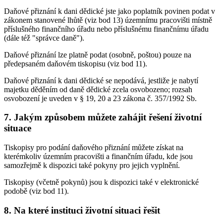
Daňové přiznání k dani dědické jste jako poplatník povinen podat v
zákonem stanovené lhůtě (viz bod 13) územnímu pracovišti místně
příslušného finančního úřadu nebo příslušnému finančnímu úřadu
(dále též "správce daně").
Daňové přiznání lze platně podat (osobně, poštou) pouze na
předepsaném daňovém tiskopisu (viz bod 11).
Daňové přiznání k dani dědické se nepodává, jestliže je nabytí
majetku děděním od daně dědické zcela osvobozeno; rozsah
osvobození je uveden v § 19, 20 a 23 zákona č. 357/1992 Sb.
7. Jakým způsobem můžete zahájit řešení životní
situace
Tiskopisy pro podání daňového přiznání můžete získat na
kterémkoliv územním pracovišti a finančním úřadu, kde jsou
samozřejmě k dispozici také pokyny pro jejich vyplnění.
Tiskopisy (včetně pokynů) jsou k dispozici také v elektronické
podobě (viz bod 11).
8. Na které instituci životní situaci řešit