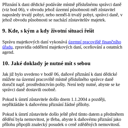
Přiznání k dani dědické podáváte místně příslušnému správci daně
(viz bod 06), v obvodu jehož územní působnosti měl zůstavitel
naposledy trvalý pobyt, nebo neměl-li trvalý pobyt, správci daně, v
jehož obvodu působnosti se nachází zůstavitelův majetek.
9. Kde, s kým a kdy životní situaci řešit
Správu majetkových daní vykonává
územní pracoviště finančního
úřadu
, zpravidla oddělení majetkových daní, oceňování a ostatních
agend.
10. Jaké doklady je nutné mít s sebou
Jak již bylo uvedeno v bodě 06, daňové přiznání k dani dědické
můžete na územní pracoviště místně příslušného správce daně
doručit např. prostřednictvím pošty. Není tedy nutné, abyste se ke
správci daně dostavili osobně.
Pokud k úmrtí zůstavitele došlo dnem 1.1.2004 a později,
nepřikládáte k daňovému přiznání žádné přílohy.
Pokud k úmrtí zůstavitele došlo ještě před tímto datem a předmětem
dědění byla nemovitost, je třeba, abyste k daňovému přiznání jako
přílohu připojili znalecký posudek o ceně zděděných nemovitostí.