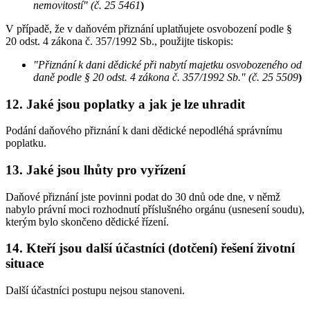
nemovitostí" (č. 25 5461
)
V případě, že v daňovém přiznání uplatňujete osvobození podle §
20 odst. 4 zákona č. 357/1992 Sb., použijte tiskopis:
"Přiznání k dani dědické při nabytí majetku osvobozeného od
daně podle § 20 odst. 4 zákona č. 357/1992 Sb." (č. 25 5509
)
12. Jaké jsou poplatky a jak je lze uhradit
Podání daňového přiznání k dani dědické nepodléhá správnímu
poplatku.
13. Jaké jsou lhůty pro vyřízení
Daňové přiznání jste povinni podat do 30 dnů ode dne, v němž
nabylo právní moci rozhodnutí příslušného orgánu (usnesení soudu),
kterým bylo skončeno dědické řízení.
14. Kteří jsou další účastníci (dotčení) řešení životní
situace
Další účastníci postupu nejsou stanoveni.