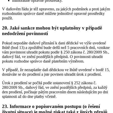
mimořádné opravné prostředky.
V daňovém řádu je též upraveno, za jakých podmínek a proti jakým
rozhodnutím správce daně můžete jednotlivé opravné prostředky
použít.
20. Jaké sankce mohou být uplatněny v případě
nedodržení povinností
Pokud nepodáte daňové přiznání k dani dědické ve výše uvedené
lhůtě (bod 13) a zpoždění bude delší než 5 pracovních dnů, vznikne
vám povinnost uhradit pokutu podle § 250 zákona č. 280/2009 Sb.,
daňový řád, ve znění pozdějších předpisů. O povinnosti uhradit
pokutu rozhodne správce daně platebním výměrem.
V případě, že nezaplatíte daň dědickou ve lhůtě uvedené v bodě 15,
dostáváte se do prodlení a jste povinen uhradit úrok z prodlení.
Úrok z prodlení se počítá podle ustanovení § 252 zákona č.
280/2009 Sb., daňový řád, ve znění pozdějších předpisů, za každý
den prodlení, počínaje pátým pracovním dnem následujícím po dni
splatnosti až do dne platby včetně.
23. Informace o popisovaném postupu (o řešení
životní situace) je možné získat také z jiných zdrojů