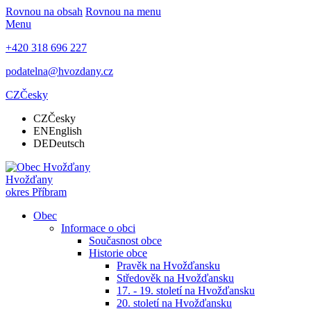
Rovnou na obsah
Rovnou na menu
Menu
+420 318 696 227
podatelna@hvozdany.cz
CZ
Česky
CZ
Česky
EN
English
DE
Deutsch
Hvožďany
okres Příbram
Obec
Informace o obci
Současnost obce
Historie obce
Pravěk na Hvožďansku
Středověk na Hvožďansku
17. - 19. století na Hvožďansku
20. století na Hvožďansku