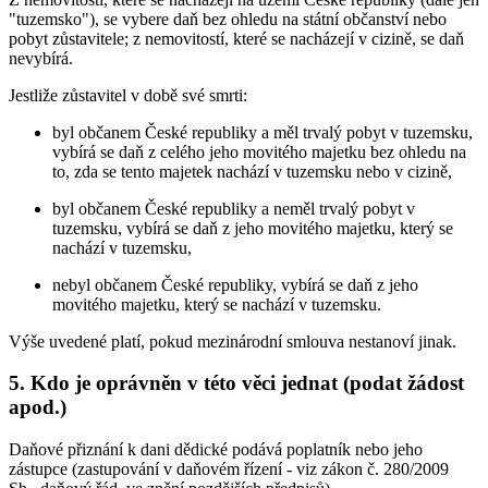
"tuzemsko"), se vybere daň bez ohledu na státní občanství nebo
pobyt zůstavitele; z nemovitostí, které se nacházejí v cizině, se daň
nevybírá.
Jestliže zůstavitel v době své smrti:
byl občanem České republiky a měl trvalý pobyt v tuzemsku,
vybírá se daň z celého jeho movitého majetku bez ohledu na
to, zda se tento majetek nachází v tuzemsku nebo v cizině,
byl občanem České republiky a neměl trvalý pobyt v
tuzemsku, vybírá se daň z jeho movitého majetku, který se
nachází v tuzemsku,
nebyl občanem České republiky, vybírá se daň z jeho
movitého majetku, který se nachází v tuzemsku.
Výše uvedené platí, pokud mezinárodní smlouva nestanoví jinak.
5. Kdo je oprávněn v této věci jednat (podat žádost
apod.)
Daňové přiznání k dani dědické podává poplatník nebo jeho
zástupce (zastupování v daňovém řízení - viz zákon č. 280/2009