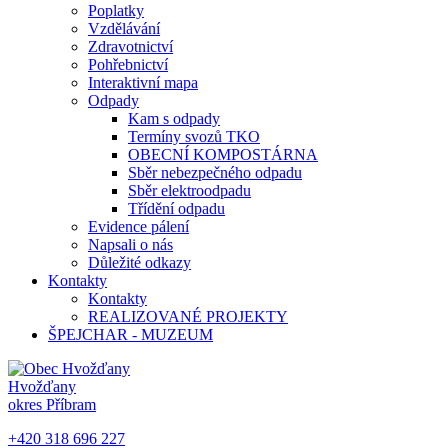
Poplatky
Vzdělávání
Zdravotnictví
Pohřebnictví
Interaktivní mapa
Odpady
Kam s odpady
Termíny svozů TKO
OBECNÍ KOMPOSTÁRNA
Sběr nebezpečného odpadu
Sběr elektroodpadu
Třídění odpadu
Evidence pálení
Napsali o nás
Důležité odkazy
Kontakty
Kontakty
REALIZOVANÉ PROJEKTY
ŠPEJCHAR - MUZEUM
Hvožďany
okres Příbram
+420 318 696 227