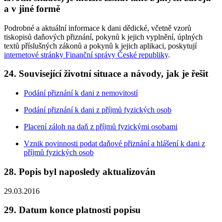
a v jiné formě
Podrobné a aktuální informace k dani dědické, včetně vzorů
tiskopisů daňových přiznání, pokynů k jejich vyplnění, úplných
textů příslušných zákonů a pokynů k jejich aplikaci, poskytují
internetové stránky Finanční správy České republiky
.
24. Související životní situace a návody, jak je řešit
Podání přiznání k dani z nemovitostí
Podání přiznání k dani z příjmů fyzických osob
Placení záloh na daň z příjmů fyzickými osobami
Vznik povinnosti podat daňové přiznání a hlášení k dani z
příjmů fyzických osob
28. Popis byl naposledy aktualizován
29.03.2016
29. Datum konce platnosti popisu