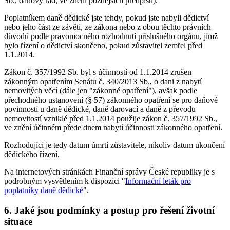
Sb., daňový řád, ve znění pozdějších předpisů).
Poplatníkem daně dědické jste tehdy, pokud jste nabyli dědictví
nebo jeho část ze závěti, ze zákona nebo z obou těchto právních
důvodů podle pravomocného rozhodnutí příslušného orgánu, jímž
bylo řízení o dědictví skončeno, pokud zůstavitel zemřel před
1.1.2014.
Zákon č. 357/1992 Sb. byl s účinností od 1.1.2014 zrušen
zákonným opatřením Senátu č. 340/2013 Sb., o dani z nabytí
nemovitých věcí (dále jen "zákonné opatření"), avšak podle
přechodného ustanovení (§ 57) zákonného opatření se pro daňové
povinnosti u daně dědické, daně darovací a daně z převodu
nemovitostí vzniklé před 1.1.2014 použije zákon č. 357/1992 Sb.,
ve znění účinném přede dnem nabytí účinnosti zákonného opatření.
Rozhodující je tedy datum úmrtí zůstavitele, nikoliv datum ukončení
dědického řízení.
Na internetových stránkách Finanční správy České republiky je s
podrobným vysvětlením k dispozici "
Informační leták pro
poplatníky daně dědické
".
6. Jaké jsou podmínky a postup pro řešení životní
situace