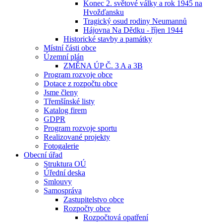
Konec 2. světové války a rok 1945 na
Hvožďansku
Tragický osud rodiny Neumannů
Hájovna Na Dědku - říjen 1944
Historické stavby a památky
Místní části obce
Územní plán
ZMĚNA ÚP Č. 3 A a 3B
Program rozvoje obce
Dotace z rozpočtu obce
Jsme členy
Třemšínské listy
Katalog firem
GDPR
Program rozvoje sportu
Realizované projekty
Fotogalerie
Obecní úřad
Struktura OÚ
Úřední deska
Smlouvy
Samospráva
Zastupitelstvo obce
Rozpočty obce
Rozpočtová opatření