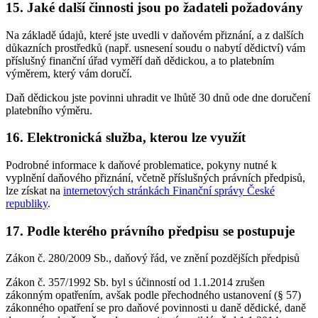
15. Jaké další činnosti jsou po žadateli požadovány
Na základě údajů, které jste uvedli v daňovém přiznání, a z dalších
důkazních prostředků (např. usnesení soudu o nabytí dědictví) vám
příslušný finanční úřad vyměří daň dědickou, a to platebním
výměrem, který vám doručí.
Daň dědickou jste povinni uhradit ve lhůtě 30 dnů ode dne doručení
platebního výměru.
16. Elektronická služba, kterou lze využít
Podrobné informace k daňové problematice, pokyny nutné k
vyplnění daňového přiznání, včetně příslušných právních předpisů,
lze získat na
internetových stránkách Finanční správy České
republiky
.
17. Podle kterého právního předpisu se postupuje
Zákon č. 280/2009 Sb., daňový řád, ve znění pozdějších předpisů
Zákon č. 357/1992 Sb. byl s účinností od 1.1.2014 zrušen
zákonným opatřením, avšak podle přechodného ustanovení (§ 57)
zákonného opatření se pro daňové povinnosti u daně dědické, daně