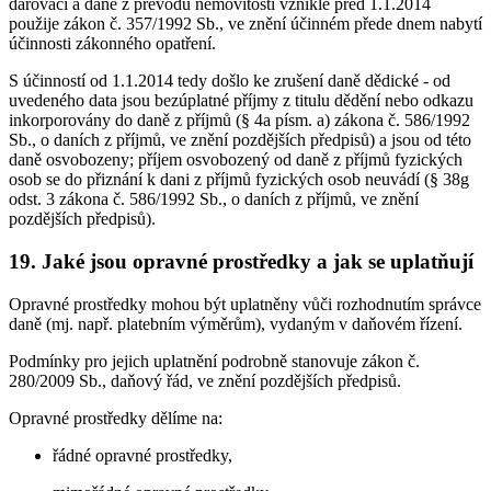
darovací a daně z převodu nemovitostí vzniklé před 1.1.2014
použije zákon č. 357/1992 Sb., ve znění účinném přede dnem nabytí
účinnosti zákonného opatření.
S účinností od 1.1.2014 tedy došlo ke zrušení daně dědické - od
uvedeného data jsou bezúplatné příjmy z titulu dědění nebo odkazu
inkorporovány do daně z příjmů (§ 4a písm. a) zákona č. 586/1992
Sb., o daních z příjmů, ve znění pozdějších předpisů) a jsou od této
daně osvobozeny; příjem osvobozený od daně z příjmů fyzických
osob se do přiznání k dani z příjmů fyzických osob neuvádí (§ 38g
odst. 3 zákona č. 586/1992 Sb., o daních z příjmů, ve znění
pozdějších předpisů).
19. Jaké jsou opravné prostředky a jak se uplatňují
Opravné prostředky mohou být uplatněny vůči rozhodnutím správce
daně (mj. např. platebním výměrům), vydaným v daňovém řízení.
Podmínky pro jejich uplatnění podrobně stanovuje zákon č.
280/2009 Sb., daňový řád, ve znění pozdějších předpisů.
Opravné prostředky dělíme na:
řádné opravné prostředky,