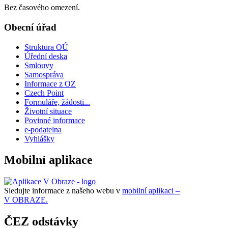
Bez časového omezení.
Obecní úřad
Struktura OÚ
Úřední deska
Smlouvy
Samospráva
Informace z OZ
Czech Point
Formuláře, žádosti...
Životní situace
Povinné informace
e-podatelna
Vyhlášky
Mobilní aplikace
Sledujte informace z našeho webu v
mobilní aplikaci –
V OBRAZE.
ČEZ odstávky