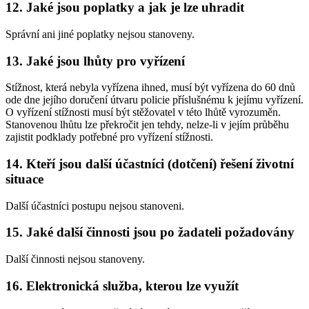
12. Jaké jsou poplatky a jak je lze uhradit
Správní ani jiné poplatky nejsou stanoveny.
13. Jaké jsou lhůty pro vyřízení
Stížnost, která nebyla vyřízena ihned, musí být vyřízena do 60 dnů
ode dne jejího doručení útvaru policie příslušnému k jejímu vyřízení.
O vyřízení stížnosti musí být stěžovatel v této lhůtě vyrozuměn.
Stanovenou lhůtu lze překročit jen tehdy, nelze-li v jejím průběhu
zajistit podklady potřebné pro vyřízení stížnosti.
14. Kteří jsou další účastníci (dotčení) řešení životní
situace
Další účastníci postupu nejsou stanoveni.
15. Jaké další činnosti jsou po žadateli požadovány
Další činnosti nejsou stanoveny.
16. Elektronická služba, kterou lze využít