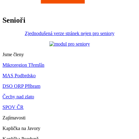
Senioři
Zjednodušená verze stránek nejen pro seniory
Jsme členy
Mikroregion Třemšín
MAS Podbrdsko
DSO ORP Příbram
Čechy nad zlato
SPOV ČR
Zajímavosti
Kaplička na Javory
Kaplička Pozdyně