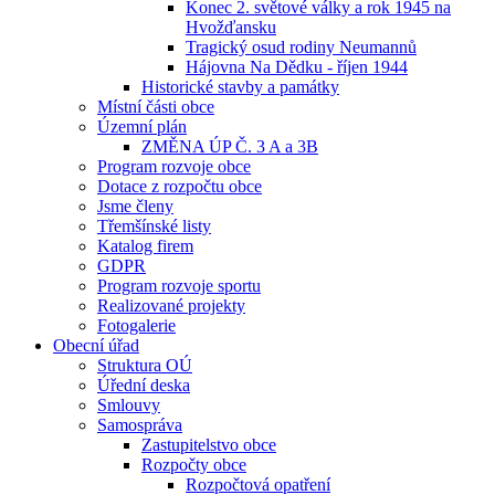
Konec 2. světové války a rok 1945 na
Hvožďansku
Tragický osud rodiny Neumannů
Hájovna Na Dědku - říjen 1944
Historické stavby a památky
Místní části obce
Územní plán
ZMĚNA ÚP Č. 3 A a 3B
Program rozvoje obce
Dotace z rozpočtu obce
Jsme členy
Třemšínské listy
Katalog firem
GDPR
Program rozvoje sportu
Realizované projekty
Fotogalerie
Obecní úřad
Struktura OÚ
Úřední deska
Smlouvy
Samospráva
Zastupitelstvo obce
Rozpočty obce
Rozpočtová opatření