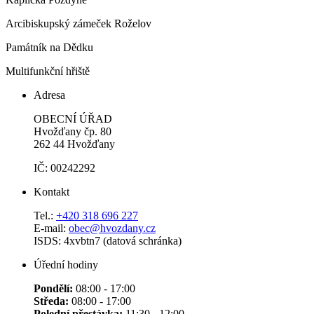
Arcibiskupský zámeček Roželov
Památník na Dědku
Multifunkční hřiště
Adresa
OBECNÍ ÚŘAD
Hvožďany čp. 80
262 44 Hvožďany
IČ: 00242292
Kontakt
Tel.:
+420 318 696 227
E-mail:
obec@hvozdany.cz
ISDS: 4xvbtn7 (datová schránka)
Úřední hodiny
Pondělí:
08:00 - 17:00
Středa:
08:00 - 17:00
Polední přestávka:
11:30 - 12:00