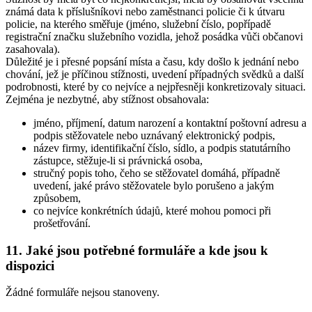
známá data k příslušníkovi nebo zaměstnanci policie či k útvaru
policie, na kterého směřuje (jméno, služební číslo, popřípadě
registrační značku služebního vozidla, jehož posádka vůči občanovi
zasahovala).
Důležité je i přesné popsání místa a času, kdy došlo k jednání nebo
chování, jež je příčinou stížnosti, uvedení případných svědků a další
podrobnosti, které by co nejvíce a nejpřesněji konkretizovaly situaci.
Zejména je nezbytné, aby stížnost obsahovala:
jméno, příjmení, datum narození a kontaktní poštovní adresu a
podpis stěžovatele nebo uznávaný elektronický podpis,
název firmy, identifikační číslo, sídlo, a podpis statutárního
zástupce, stěžuje-li si právnická osoba,
stručný popis toho, čeho se stěžovatel domáhá, případně
uvedení, jaké právo stěžovatele bylo porušeno a jakým
způsobem,
co nejvíce konkrétních údajů, které mohou pomoci při
prošetřování.
11. Jaké jsou potřebné formuláře a kde jsou k
dispozici
Žádné formuláře nejsou stanoveny.