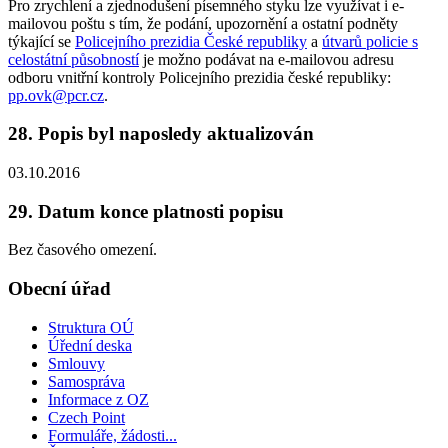
Pro zrychlení a zjednodušení písemného styku lze využívat i e-
mailovou poštu s tím, že podání, upozornění a ostatní podněty
týkající se
Policejního prezidia České republiky
a
útvarů policie s
celostátní působností
je možno podávat na e-mailovou adresu
odboru vnitřní kontroly Policejního prezidia české republiky:
pp.ovk@pcr.cz
.
28. Popis byl naposledy aktualizován
03.10.2016
29. Datum konce platnosti popisu
Bez časového omezení.
Obecní úřad
Struktura OÚ
Úřední deska
Smlouvy
Samospráva
Informace z OZ
Czech Point
Formuláře, žádosti...