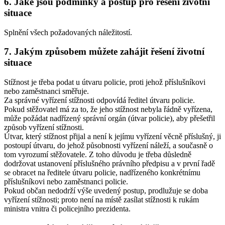
6. Jaké jsou podmínky a postup pro řešení životní
situace
Splnění všech požadovaných náležitostí.
7. Jakým způsobem můžete zahájit řešení životní
situace
Stížnost je třeba podat u útvaru policie, proti jehož příslušníkovi
nebo zaměstnanci směřuje.
Za správné vyřízení stížnosti odpovídá ředitel útvaru policie.
Pokud stěžovatel má za to, že jeho stížnost nebyla řádně vyřízena,
může požádat nadřízený správní orgán (útvar policie), aby přešetřil
způsob vyřízení stížnosti.
Útvar, který stížnost přijal a není k jejímu vyřízení věcně příslušný, ji
postoupí útvaru, do jehož působnosti vyřízení náleží, a současně o
tom vyrozumí stěžovatele. Z toho důvodu je třeba důsledně
dodržovat ustanovení příslušného právního předpisu a v první řadě
se obracet na ředitele útvaru policie, nadřízeného konkrétnímu
příslušníkovi nebo zaměstnanci policie.
Pokud občan nedodrží výše uvedený postup, prodlužuje se doba
vyřízení stížnosti; proto není na místě zasílat stížnosti k rukám
ministra vnitra či policejního prezidenta.