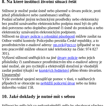
8. Na které instituci životní situaci řešit
Stížnost je možné podat ústně nebo písemně u útvaru policie, proti
jehož příslušníkovi nebo zaměstnanci směřuje.
Podání učiněné jinými technickými prostředky nebo elektornicky
bez použití uznávaného elektronického podpisu musí být do pěti
dnů potvrzeno nebo doplněno písemně či ústně do protokolu a nebo
elektronicky uznávaným elekronickým podpisem.
Stížnosti na
útvary policie s celostátní působností
můžete zasílat na
Odbor vnitřní kontroly Policejního prezidia České republiky, a to
prostřednictvím e-mailové adresy:
pp.ovk@pcr.cz
(případně se na
toto pracoviště můžete obracet také telefonicky na čísle: 974 827
301).
Vyřízení stížností směřujících na jiné
útvary policie
nebo jejich
příslušníky či zaměstnance prostřednictvím této e-mailové adresy je
také možné, ale pro rychlejší a efektivnější doručení je vhodnější
zasílat podání týkající se
krajských ředitelství
přímo těmto útvarům.
Upozornění
:
Výše uvedené spojení nezajišťuje pomoc v tísni, v naléhavých
případech se obracejte na
nejbližší policejní útvar
nebo na linku
tísňového volání 158.
10. Jaké doklady je nutné mít s sebou
Stížnost by měla být co nejkonkrétnější; měla by obsahovat všechna