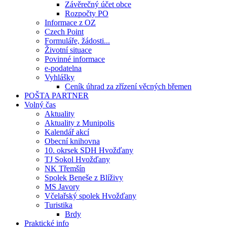
Závěrečný účet obce
Rozpočty PO
Informace z OZ
Czech Point
Formuláře, žádosti...
Životní situace
Povinné informace
e-podatelna
Vyhlášky
Ceník úhrad za zřízení věcných břemen
POŠTA PARTNER
Volný čas
Aktuality
Aktuality z Munipolis
Kalendář akcí
Obecní knihovna
10. okrsek SDH Hvožďany
TJ Sokol Hvožďany
NK Třemšín
Spolek Beneše z Blíživy
MS Javory
Včelařský spolek Hvožďany
Turistika
Brdy
Praktické info