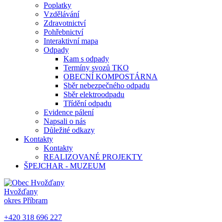
Poplatky
Vzdělávání
Zdravotnictví
Pohřebnictví
Interaktivní mapa
Odpady
Kam s odpady
Termíny svozů TKO
OBECNÍ KOMPOSTÁRNA
Sběr nebezpečného odpadu
Sběr elektroodpadu
Třídění odpadu
Evidence pálení
Napsali o nás
Důležité odkazy
Kontakty
Kontakty
REALIZOVANÉ PROJEKTY
ŠPEJCHAR - MUZEUM
Hvožďany
okres Příbram
+420 318 696 227