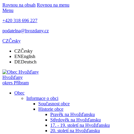
Rovnou na obsah
Rovnou na menu
Menu
+420 318 696 227
podatelna@hvozdany.cz
CZ
Česky
CZ
Česky
EN
English
DE
Deutsch
Hvožďany
okres Příbram
Obec
Informace o obci
Současnost obce
Historie obce
Pravěk na Hvožďansku
Středověk na Hvožďansku
17. - 19. století na Hvožďansku
20. století na Hvožďansku