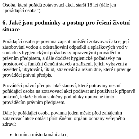
Osoba, která pořádá zotavovací akci, starší 18 let (dále jen
"pořádající osoba").
6. Jaké jsou podmínky a postup pro řešení životní
situace
Pořádající osoba je povinna zajistit umístění zotavovací akce, její
zásobování vodou a odstraňování odpadků a splaškových vod v
souladu s hygienickými požadavky upravenými prováděcím
právním předpisem, a dále dodržet hygienické požadavky na
prostorové a funkční členění staveb a zařízení, jejich vybavení a
osvětlení, ubytování, úklid, stravování a režim dne, které upravuje
prováděcí právní předpis.
Prováděcí právní předpis také stanoví, které potraviny nesmí
pořádající osoba na zotavovací akci podávat ani používat k přípravě
pokrmů, ledaže budou splněny podmínky upravené tímto
prováděcím právním předpisem.
Dále je pořádající osoba povinna jeden měsíc před zahájením
zotavovací akce ohlásit příslušnému orgánu ochrany veřejného
zdraví:
termín a místo konání akce,