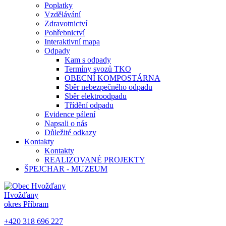
Poplatky
Vzdělávání
Zdravotnictví
Pohřebnictví
Interaktivní mapa
Odpady
Kam s odpady
Termíny svozů TKO
OBECNÍ KOMPOSTÁRNA
Sběr nebezpečného odpadu
Sběr elektroodpadu
Třídění odpadu
Evidence pálení
Napsali o nás
Důležité odkazy
Kontakty
Kontakty
REALIZOVANÉ PROJEKTY
ŠPEJCHAR - MUZEUM
Hvožďany
okres Příbram
+420 318 696 227