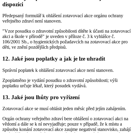
dispozici
Předepsaný formulář k ohlášení zotavovací akce orgánu ochrany
veřejného zdraví není stanoven.
"Vzor posudku o zdravotní způsobilosti dítěte k účasti na zotavovací
akci a škole v přírodě" je uveden v příloze č. 3 k vyhlášce č.
106/2001 Sb., o hygienických požadavcích na zotavovací akce pro
děti, ve znění pozdějších předpisů.
12. Jaké jsou poplatky a jak je lze uhradit
Správní poplatek k ohlášení zotavovací akce není stanoven.
Zpoplatněno je vydání posudku o zdravotní způsobilosti; výši
poplatku určuje lékař, který posudek vydává.
13. Jaké jsou lhůty pro vyřízení
Zotavovací akce se musí ohlásit jeden měsíc před jejím zahájením.
Orgán ochrany veřejného zdraví bere ohlášení o zotavovací akci na
vědomí a dále se k ní nevyjadřuje; pouze v případě, že k místu a
způsobu konání zotavovací akce zaujme negativní stanovisko, zahájí