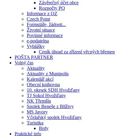
Závěrečný účet obce
Rozpočty PO
Informace z OZ
Czech Point
Formuláře, žádosti...
Životní situace
Povinné informace
e-podatelna
Vyhlášky
Ceník úhrad za zřízení věcných břemen
POŠTA PARTNER
Volný čas
Aktuality
Aktuality z Munipolis
Kalendář akcí
Obecní knihovna
10. okrsek SDH Hvožďany
TJ Sokol Hvožďany
NK Třemšín
Spolek Beneše z Blíživy
MS Javory
Včelařský spolek Hvožďany
Turistika
Brdy
Praktické info