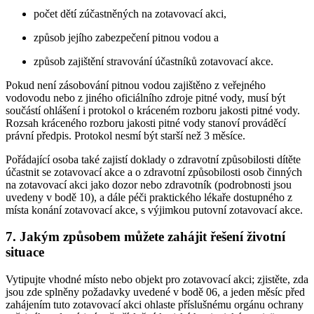
počet dětí zúčastněných na zotavovací akci,
způsob jejího zabezpečení pitnou vodou a
způsob zajištění stravování účastníků zotavovací akce.
Pokud není zásobování pitnou vodou zajištěno z veřejného
vodovodu nebo z jiného oficiálního zdroje pitné vody, musí být
součástí ohlášení i protokol o kráceném rozboru jakosti pitné vody.
Rozsah kráceného rozboru jakosti pitné vody stanoví prováděcí
právní předpis. Protokol nesmí být starší než 3 měsíce.
Pořádající osoba také zajistí doklady o zdravotní způsobilosti dítěte
účastnit se zotavovací akce a o zdravotní způsobilosti osob činných
na zotavovací akci jako dozor nebo zdravotník (podrobnosti jsou
uvedeny v bodě 10), a dále péči praktického lékaře dostupného z
místa konání zotavovací akce, s výjimkou putovní zotavovací akce.
7. Jakým způsobem můžete zahájit řešení životní
situace
Vytipujte vhodné místo nebo objekt pro zotavovací akci; zjistěte, zda
jsou zde splněny požadavky uvedené v bodě 06, a jeden měsíc před
zahájením tuto zotavovací akci ohlaste příslušnému orgánu ochrany