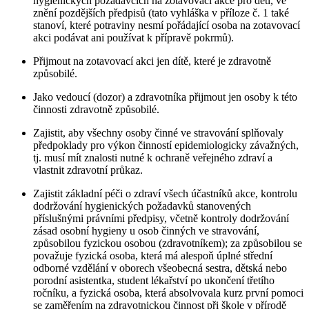
hygienických požadavcích na zotavovací akce pro děti, ve
znění pozdějších předpisů (tato vyhláška v příloze č. 1 také
stanoví, které potraviny nesmí pořádající osoba na zotavovací
akci podávat ani používat k přípravě pokrmů).
Přijmout na zotavovací akci jen dítě, které je zdravotně
způsobilé.
Jako vedoucí (dozor) a zdravotníka přijmout jen osoby k této
činnosti zdravotně způsobilé.
Zajistit, aby všechny osoby činné ve stravování splňovaly
předpoklady pro výkon činností epidemiologicky závažných,
tj. musí mít znalosti nutné k ochraně veřejného zdraví a
vlastnit zdravotní průkaz.
Zajistit základní péči o zdraví všech účastníků akce, kontrolu
dodržování hygienických požadavků stanovených
příslušnými právními předpisy, včetně kontroly dodržování
zásad osobní hygieny u osob činných ve stravování,
způsobilou fyzickou osobou (zdravotníkem); za způsobilou se
považuje fyzická osoba, která má alespoň úplné střední
odborné vzdělání v oborech všeobecná sestra, dětská nebo
porodní asistentka, student lékařství po ukončení třetího
ročníku, a fyzická osoba, která absolvovala kurz první pomoci
se zaměřením na zdravotnickou činnost při škole v přírodě