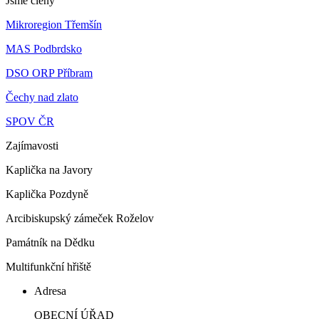
Jsme členy
Mikroregion Třemšín
MAS Podbrdsko
DSO ORP Příbram
Čechy nad zlato
SPOV ČR
Zajímavosti
Kaplička na Javory
Kaplička Pozdyně
Arcibiskupský zámeček Roželov
Památník na Dědku
Multifunkční hřiště
Adresa
OBECNÍ ÚŘAD