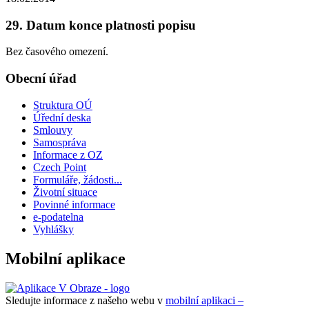
29. Datum konce platnosti popisu
Bez časového omezení.
Obecní úřad
Struktura OÚ
Úřední deska
Smlouvy
Samospráva
Informace z OZ
Czech Point
Formuláře, žádosti...
Životní situace
Povinné informace
e-podatelna
Vyhlášky
Mobilní aplikace
Sledujte informace z našeho webu v
mobilní aplikaci –