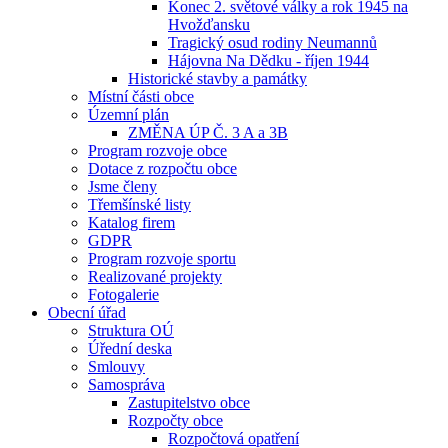
Konec 2. světové války a rok 1945 na
Hvožďansku
Tragický osud rodiny Neumannů
Hájovna Na Dědku - říjen 1944
Historické stavby a památky
Místní části obce
Územní plán
ZMĚNA ÚP Č. 3 A a 3B
Program rozvoje obce
Dotace z rozpočtu obce
Jsme členy
Třemšínské listy
Katalog firem
GDPR
Program rozvoje sportu
Realizované projekty
Fotogalerie
Obecní úřad
Struktura OÚ
Úřední deska
Smlouvy
Samospráva
Zastupitelstvo obce
Rozpočty obce
Rozpočtová opatření