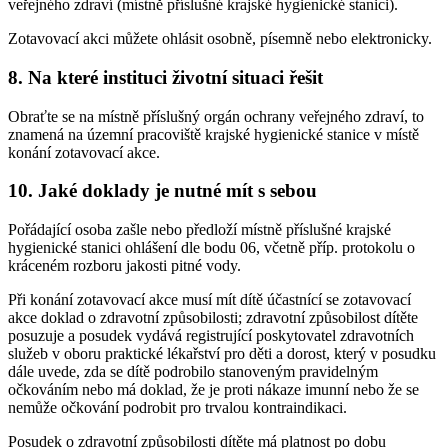
veřejného zdraví (místně příslušné krajské hygienické stanici).
Zotavovací akci můžete ohlásit osobně, písemně nebo elektronicky.
8. Na které instituci životní situaci řešit
Obraťte se na místně příslušný orgán ochrany veřejného zdraví, to
znamená na územní pracoviště krajské hygienické stanice v místě
konání zotavovací akce.
10. Jaké doklady je nutné mít s sebou
Pořádající osoba zašle nebo předloží místně příslušné krajské
hygienické stanici ohlášení dle bodu 06, včetně příp. protokolu o
kráceném rozboru jakosti pitné vody.
Při konání zotavovací akce musí mít dítě účastnící se zotavovací
akce doklad o zdravotní způsobilosti; zdravotní způsobilost dítěte
posuzuje a posudek vydává registrující poskytovatel zdravotních
služeb v oboru praktické lékařství pro děti a dorost, který v posudku
dále uvede, zda se dítě podrobilo stanoveným pravidelným
očkováním nebo má doklad, že je proti nákaze imunní nebo že se
nemůže očkování podrobit pro trvalou kontraindikaci.
Posudek o zdravotní způsobilosti dítěte má platnost po dobu