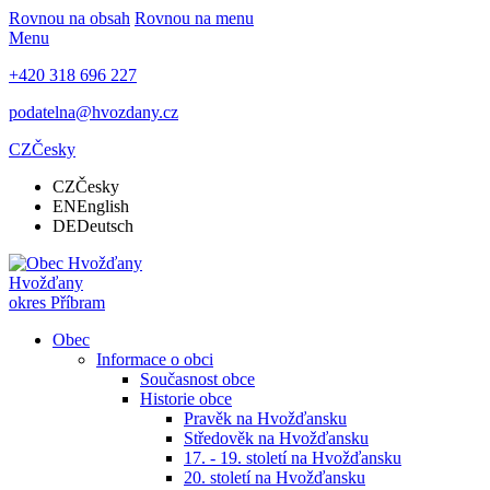
Rovnou na obsah
Rovnou na menu
Menu
+420 318 696 227
podatelna@hvozdany.cz
CZ
Česky
CZ
Česky
EN
English
DE
Deutsch
Hvožďany
okres Příbram
Obec
Informace o obci
Současnost obce
Historie obce
Pravěk na Hvožďansku
Středověk na Hvožďansku
17. - 19. století na Hvožďansku
20. století na Hvožďansku