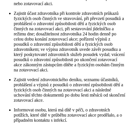
nebo zotavovací akci.
Zajistit účast zdravotníka při kontrole zdravotních průkazů
fyzických osob činných ve stravování, při převzetí posudků a
prohlášení o zdravotní způsobilosti dětí a fyzických osob
činných na zotavovací akci, při sestavování jídelníčku a
režimu dne; dosažitelnost zdravotníka 24 hodin denně po
celou dobu konání zotavovací akce; pořízení výpisů z
posudků o zdravotní způsobilosti dětí a fyzických osob
zdravotníkem; ve výpisu zdravotník uvede závěr posudku a
který poskytovatel zdravotních služeb posudek vydal; vrácení
posudků o zdravotní způsobilosti po ukončení zotavovací
akce zákonným zástupcům dítěte a fyzickým osobám činným
na zotavovací akci.
Zajistit vedení zdravotnického deníku, seznamu účastníků,
prohlášení a výpisů z posudků o zdravotní způsobilosti dětí a
fyzických osob činných na zotavovací akci a následné
uchování těchto dokumentů po dobu šesti měsíců od skončení
zotavovací akce.
Informovat osobu, která má dítě v péči, o zdravotních
potížích, které dítě v průběhu zotavovací akce prodělalo, a o
případném kontaktu s infekcí.