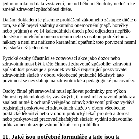
jednoho roku od data vystavení, pokud během této doby nedošlo ke
změně zdravotní způsobilosti dítěte.
Dalším dokladem je písemné prohlášení zákonného zástupce dítěte o
tom, že dítě nejeví známky akutního onemocnění (např. horečky
nebo průjmu) a ve 14 kalendářních dnech před odjezdem nepřišlo
do styku s infekčním onemocněním nebo s osobou podezřelou z
nákazy a není mu nařízeno karanténní opatření; toto potvrzení nesmí
být starší než jeden den.
Fyzické osoby účastnící se zotavovací akce jako dozor nebo
zdravotník musí být k této činnosti zdravotně způsobilé; zdravotní
způsobilost posuzuje a posudek vydává registrující poskytovatel
zdravotních služeb v oboru všeobecné praktické lékařství; tato
povinnost se nevztahuje na zdravotnické a pedagogické pracovníky.
Osoby činné při stravování musí splňovat podmínky pro výkon
činností epidemiologicky závažných, tj. musí mít zdravotní průkaz a
znalosti nutné k ochraně veřejného zdraví; zdravotní průkaz vydává
registrující poskytovatel zdravotních služeb v oboru všeobecné
praktické lékařství nebo v oboru praktický lékař pro děti a dorost
nebo poskytovatel pracovnělékařských služeb; vydání zdravotního
průkazu nenahrazuje vstupní lékařskou prohlídku.
11. Jaké jsou potřebné formuláře a kde jsou k