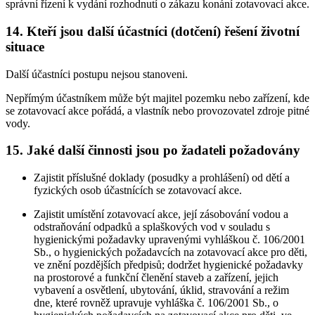
správní řízení k vydání rozhodnutí o zákazu konání zotavovací akce.
14. Kteří jsou další účastníci (dotčení) řešení životní
situace
Další účastníci postupu nejsou stanoveni.
Nepřímým účastníkem může být majitel pozemku nebo zařízení, kde
se zotavovací akce pořádá, a vlastník nebo provozovatel zdroje pitné
vody.
15. Jaké další činnosti jsou po žadateli požadovány
Zajistit příslušné doklady (posudky a prohlášení) od dětí a
fyzických osob účastnících se zotavovací akce.
Zajistit umístění zotavovací akce, její zásobování vodou a
odstraňování odpadků a splaškových vod v souladu s
hygienickými požadavky upravenými vyhláškou č. 106/2001
Sb., o hygienických požadavcích na zotavovací akce pro děti,
ve znění pozdějších předpisů; dodržet hygienické požadavky
na prostorové a funkční členění staveb a zařízení, jejich
vybavení a osvětlení, ubytování, úklid, stravování a režim
dne, které rovněž upravuje vyhláška č. 106/2001 Sb., o