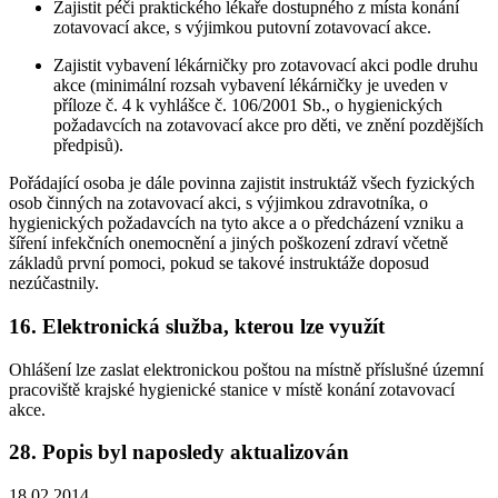
Zajistit péči praktického lékaře dostupného z místa konání
zotavovací akce, s výjimkou putovní zotavovací akce.
Zajistit vybavení lékárničky pro zotavovací akci podle druhu
akce (minimální rozsah vybavení lékárničky je uveden v
příloze č. 4 k vyhlášce č. 106/2001 Sb., o hygienických
požadavcích na zotavovací akce pro děti, ve znění pozdějších
předpisů).
Pořádající osoba je dále povinna zajistit instruktáž všech fyzických
osob činných na zotavovací akci, s výjimkou zdravotníka, o
hygienických požadavcích na tyto akce a o předcházení vzniku a
šíření infekčních onemocnění a jiných poškození zdraví včetně
základů první pomoci, pokud se takové instruktáže doposud
nezúčastnily.
16. Elektronická služba, kterou lze využít
Ohlášení lze zaslat elektronickou poštou na místně příslušné územní
pracoviště krajské hygienické stanice v místě konání zotavovací
akce.
28. Popis byl naposledy aktualizován
18.02.2014