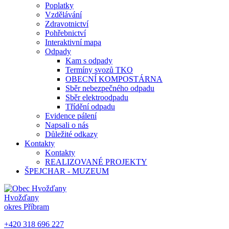
Poplatky
Vzdělávání
Zdravotnictví
Pohřebnictví
Interaktivní mapa
Odpady
Kam s odpady
Termíny svozů TKO
OBECNÍ KOMPOSTÁRNA
Sběr nebezpečného odpadu
Sběr elektroodpadu
Třídění odpadu
Evidence pálení
Napsali o nás
Důležité odkazy
Kontakty
Kontakty
REALIZOVANÉ PROJEKTY
ŠPEJCHAR - MUZEUM
Hvožďany
okres Příbram
+420 318 696 227