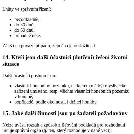
Lhůty ve správním řízení:
bezodkladně,
do 30 dnů,
do 60 dnů,
případně déle.
Záleží na povaze případu, zejména jeho složitosti.
14. Kteří jsou další účastníci (dotčení) řešení životní
situace
Další účastníci postupu jsou:
vlastník honebního pozemku, na kterém má být myslivecké
zařízení umístěno, resp. všichni vlastníci honebních pozemků
v honitbě,
popřípadě, podle okolností, i držitel honitby.
15. Jaké další činnosti jsou po žadateli požadovány
Nelze uvést, rozsah a způsob zjišťování podkladů pro rozhodnutí
určuje správní orgán (tj. ten, který rozhoduje v dané věci).