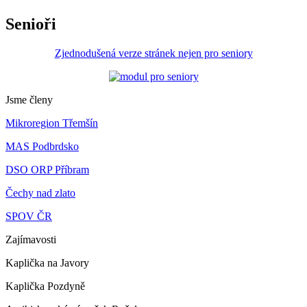
Senioři
Zjednodušená verze stránek nejen pro seniory
Jsme členy
Mikroregion Třemšín
MAS Podbrdsko
DSO ORP Příbram
Čechy nad zlato
SPOV ČR
Zajímavosti
Kaplička na Javory
Kaplička Pozdyně