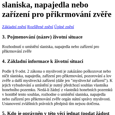
slaniska, napajedla nebo
zařízení pro přikrmování zvěře
Základní znění
Rozšířené znění
Úplné znění
3. Pojmenování (název) životní situace
Rozhodnutí o umístění slaniska, napajedla nebo zařízení pro
přikrmování zvěře
4. Základní informace k životní situaci
Podle § 9 odst. 2 zákona o myslivosti je zakázáno poškozovat nebo
ničit slaniska, napajedla, zařízení pro přikrmování, pozorování a lov
zvěře a další myslivecká zařízení (dále jen "myslivecké zařízení"). K
jejich vybudování a umístění je nutný předchozí souhlas vlastníka
honebního pozemku. Nedá-li žádný z vlastníků honebních pozemků
v honitbě tento souhlas, rozhodne o umístění slaniska, napajedla
nebo zařízení pro přikrmování zvěře orgán státní správy myslivosti.
Ustanovení zvláštních právních předpisů tím nejsou dotčena.
5. Kdo je oprávněn v této věci jednat (podat žádost