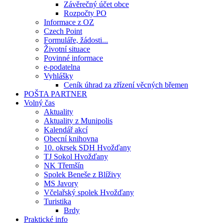
Závěrečný účet obce
Rozpočty PO
Informace z OZ
Czech Point
Formuláře, žádosti...
Životní situace
Povinné informace
e-podatelna
Vyhlášky
Ceník úhrad za zřízení věcných břemen
POŠTA PARTNER
Volný čas
Aktuality
Aktuality z Munipolis
Kalendář akcí
Obecní knihovna
10. okrsek SDH Hvožďany
TJ Sokol Hvožďany
NK Třemšín
Spolek Beneše z Blíživy
MS Javory
Včelařský spolek Hvožďany
Turistika
Brdy
Praktické info