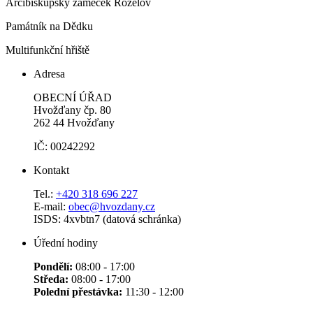
Arcibiskupský zámeček Roželov
Památník na Dědku
Multifunkční hřiště
Adresa
OBECNÍ ÚŘAD
Hvožďany čp. 80
262 44 Hvožďany
IČ: 00242292
Kontakt
Tel.:
+420 318 696 227
E-mail:
obec@hvozdany.cz
ISDS: 4xvbtn7 (datová schránka)
Úřední hodiny
Pondělí:
08:00 - 17:00
Středa:
08:00 - 17:00
Polední přestávka:
11:30 - 12:00