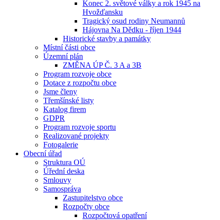
Konec 2. světové války a rok 1945 na
Hvožďansku
Tragický osud rodiny Neumannů
Hájovna Na Dědku - říjen 1944
Historické stavby a památky
Místní části obce
Územní plán
ZMĚNA ÚP Č. 3 A a 3B
Program rozvoje obce
Dotace z rozpočtu obce
Jsme členy
Třemšínské listy
Katalog firem
GDPR
Program rozvoje sportu
Realizované projekty
Fotogalerie
Obecní úřad
Struktura OÚ
Úřední deska
Smlouvy
Samospráva
Zastupitelstvo obce
Rozpočty obce
Rozpočtová opatření