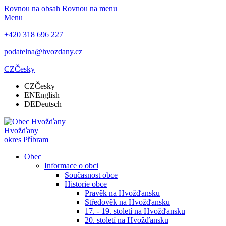
Rovnou na obsah
Rovnou na menu
Menu
+420 318 696 227
podatelna@hvozdany.cz
CZ
Česky
CZ
Česky
EN
English
DE
Deutsch
Hvožďany
okres Příbram
Obec
Informace o obci
Současnost obce
Historie obce
Pravěk na Hvožďansku
Středověk na Hvožďansku
17. - 19. století na Hvožďansku
20. století na Hvožďansku