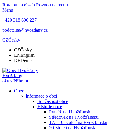
Rovnou na obsah
Rovnou na menu
Menu
+420 318 696 227
podatelna@hvozdany.cz
CZ
Česky
CZ
Česky
EN
English
DE
Deutsch
Hvožďany
okres Příbram
Obec
Informace o obci
Současnost obce
Historie obce
Pravěk na Hvožďansku
Středověk na Hvožďansku
17. - 19. století na Hvožďansku
20. století na Hvožďansku