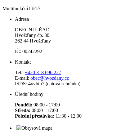
Multifunkční hřiště
Adresa
OBECNÍ ÚŘAD
Hvožďany čp. 80
262 44 Hvožďany
IČ: 00242292
Kontakt
Tel.:
+420 318 696 227
E-mail:
obec@hvozdany.cz
ISDS: 4xvbtn7 (datová schránka)
Úřední hodiny
Pondělí:
08:00 - 17:00
Středa:
08:00 - 17:00
Polední přestávka:
11:30 - 12:00