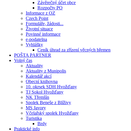
Závěrečný účet obce
Rozpočty PO
Informace z OZ
Czech Point
Formuláře, žádosti...
Životní situace
Povinné informace
e-podatelna
Vyhlášky
Ceník úhrad za zřízení věcných břemen
POŠTA PARTNER
Volný čas
Aktuality
Aktuality z Munipolis
Kalendář akcí
Obecní knihovna
10. okrsek SDH Hvožďany
TJ Sokol Hvožďany
NK Třemšín
Spolek Beneše z Blíživy
MS Javory
Včelařský spolek Hvožďany
Turistika
Brdy
Praktické info