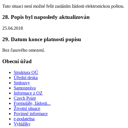
Tuto situaci není možné řešit zasláním žádosti elektronickou poštou.
28. Popis byl naposledy aktualizován
25.04.2018
29. Datum konce platnosti popisu
Bez časového omezení.
Obecní úřad
Struktura OÚ
Úřední deska
Smlouvy
Samospráva
Informace z OZ
Czech Point
Formuláře, žádosti...
Životní situace
Povinné informace
e-podatelna
Vyhlášky