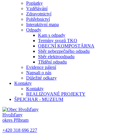
Poplatky
Vzdělávání
Zdravotnictví
Pohřebnictví
Interaktivní mapa
Odpady
Kam s odpady
Termíny svozů TKO
OBECNÍ KOMPOSTÁRNA
Sběr nebezpečného odpadu
Sběr elektroodpadu
Třídění odpadu
Evidence pálení
Napsali o nás
Důležité odkazy
Kontakty
Kontakty
REALIZOVANÉ PROJEKTY
ŠPEJCHAR - MUZEUM
Hvožďany
okres Příbram
+420 318 696 227