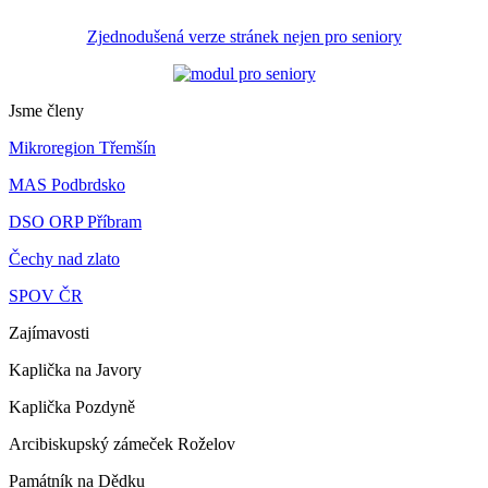
Zjednodušená verze stránek nejen pro seniory
Jsme členy
Mikroregion Třemšín
MAS Podbrdsko
DSO ORP Příbram
Čechy nad zlato
SPOV ČR
Zajímavosti
Kaplička na Javory
Kaplička Pozdyně
Arcibiskupský zámeček Roželov
Památník na Dědku