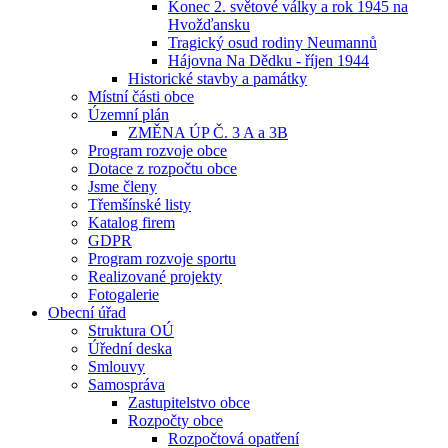
Konec 2. světové války a rok 1945 na
Hvožďansku
Tragický osud rodiny Neumannů
Hájovna Na Dědku - říjen 1944
Historické stavby a památky
Místní části obce
Územní plán
ZMĚNA ÚP Č. 3 A a 3B
Program rozvoje obce
Dotace z rozpočtu obce
Jsme členy
Třemšínské listy
Katalog firem
GDPR
Program rozvoje sportu
Realizované projekty
Fotogalerie
Obecní úřad
Struktura OÚ
Úřední deska
Smlouvy
Samospráva
Zastupitelstvo obce
Rozpočty obce
Rozpočtová opatření