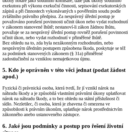
úkony notáře jako soudního komisaře, dále pak úkony soudního
exekutora při výkonu exekuční činnosti, sepisování exekutorských
zápisů a při činnostech vykonávaných s pověřením soudu podle
zvláštního právního předpisu. Za nesprávný úřední postup je
považováno porušení povinnosti učinit úkon nebo vydat rozhodnutí
v zákonem stanovené lhůtě; nestanoví-li zákon žádnou lhůtu,
považuje se za nesprávný úřední postup rovněž porušení povinnosti
učinit úkon, nebo vydat rozhodnutí v přiměřené lhůtě.
Bez ohledu na to, zda byla nezákonným rozhodnutím, nebo
nesprávným úředním postupem způsobena škoda, poskytuje se též
za podmínek stanovených zákonem (§ 31a) přiměřené
zadostiučinění za vzniklou nemajetkovou újmu.
5. Kdo je oprávněn v této věci jednat (podat žádost
apod.)
Fyzická či právnická osoba, která tvrdí, že jí vznikl nárok na
náhradu škody a je způsobilá vlastními právními úkony uplatňovat
nárok na náhradu škody, a to bez ohledu na státní příslušnost či
sídlo. Nezletilec, či osoba, která je zbavena či omezena ve
způsobilosti k právním úkonům, uplatňuje nárok prostřednictvím
zákonného anebo ustanoveného zástupce.
6. Jaké jsou podmínky a postup pro řešení životní