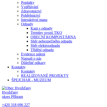
Poplatky
Vzdělávání
Zdravotnictví
Pohřebnictví
Interaktivní mapa
Odpady
Kam s odpady
Termíny svozů TKO
OBECNÍ KOMPOSTÁRNA
Sběr nebezpečného odpadu
Sběr elektroodpadu
Třídění odpadu
Evidence pálení
Napsali o nás
Důležité odkazy
Kontakty
Kontakty
REALIZOVANÉ PROJEKTY
ŠPEJCHAR - MUZEUM
Hvožďany
okres Příbram
+420 318 696 227