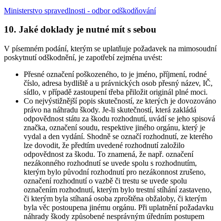
Ministerstvo spravedlnosti - odbor odškodňování
10. Jaké doklady je nutné mít s sebou
V písemném podání, kterým se uplatňuje požadavek na mimosoudní
poskytnutí odškodnění, je zapotřebí zejména uvést:
Přesné označení poškozeného, to je jméno, příjmení, rodné
číslo, adresa bydliště a u právnických osob přesný název, IČ,
sídlo, v případě zastoupení třeba přiložit originál plné moci.
Co nejvýstižnější popis skutečností, ze kterých je dovozováno
právo na náhradu škody. Je-li skutečností, která zakládá
odpovědnost státu za škodu rozhodnutí, uvádí se jeho spisová
značka, označení soudu, respektive jiného orgánu, který je
vydal a den vydání. Shodně se označí rozhodnutí, ze kterého
lze dovodit, že předtím uvedené rozhodnutí založilo
odpovědnost za škodu. To znamená, že např. označení
nezákonného rozhodnutí se uvede spolu s rozhodnutím,
kterým bylo původní rozhodnutí pro nezákonnost zrušeno,
označení rozhodnutí o vazbě či trestu se uvede spolu
označením rozhodnutí, kterým bylo trestní stíhání zastaveno,
či kterým byla stíhaná osoba zproštěna obžaloby, či kterým
byla věc postoupena jinému orgánu. Při uplatnění požadavku
náhrady škody způsobené nesprávným úředním postupem