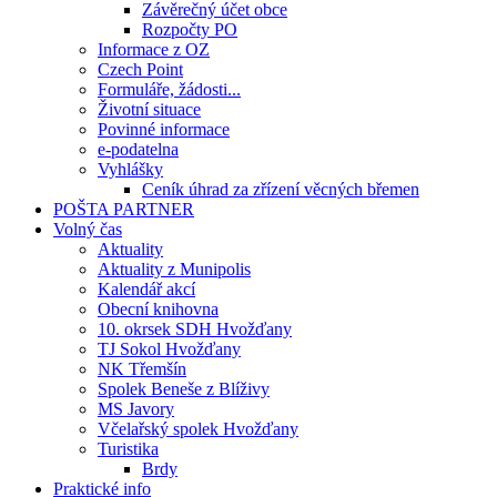
Závěrečný účet obce
Rozpočty PO
Informace z OZ
Czech Point
Formuláře, žádosti...
Životní situace
Povinné informace
e-podatelna
Vyhlášky
Ceník úhrad za zřízení věcných břemen
POŠTA PARTNER
Volný čas
Aktuality
Aktuality z Munipolis
Kalendář akcí
Obecní knihovna
10. okrsek SDH Hvožďany
TJ Sokol Hvožďany
NK Třemšín
Spolek Beneše z Blíživy
MS Javory
Včelařský spolek Hvožďany
Turistika
Brdy
Praktické info