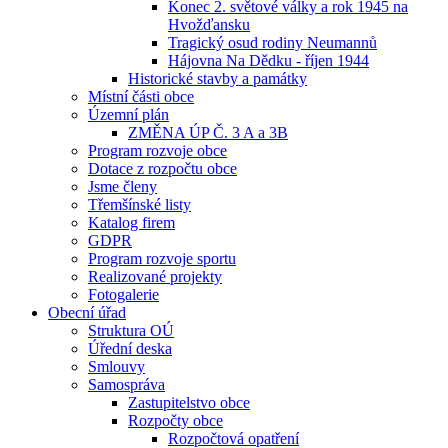
Konec 2. světové války a rok 1945 na
Hvožďansku
Tragický osud rodiny Neumannů
Hájovna Na Dědku - říjen 1944
Historické stavby a památky
Místní části obce
Územní plán
ZMĚNA ÚP Č. 3 A a 3B
Program rozvoje obce
Dotace z rozpočtu obce
Jsme členy
Třemšínské listy
Katalog firem
GDPR
Program rozvoje sportu
Realizované projekty
Fotogalerie
Obecní úřad
Struktura OÚ
Úřední deska
Smlouvy
Samospráva
Zastupitelstvo obce
Rozpočty obce
Rozpočtová opatření