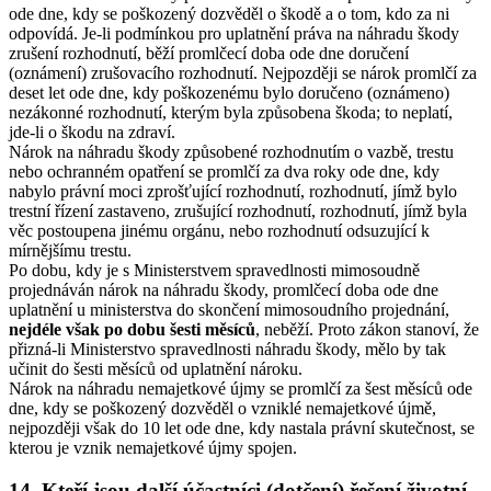
ode dne, kdy se poškozený dozvěděl o škodě a o tom, kdo za ni
odpovídá. Je-li podmínkou pro uplatnění práva na náhradu škody
zrušení rozhodnutí, běží promlčecí doba ode dne doručení
(oznámení) zrušovacího rozhodnutí. Nejpozději se nárok promlčí za
deset let ode dne, kdy poškozenému bylo doručeno (oznámeno)
nezákonné rozhodnutí, kterým byla způsobena škoda; to neplatí,
jde-li o škodu na zdraví.
Nárok na náhradu škody způsobené rozhodnutím o vazbě, trestu
nebo ochranném opatření se promlčí za dva roky ode dne, kdy
nabylo právní moci zprošťující rozhodnutí, rozhodnutí, jímž bylo
trestní řízení zastaveno, zrušující rozhodnutí, rozhodnutí, jímž byla
věc postoupena jinému orgánu, nebo rozhodnutí odsuzující k
mírnějšímu trestu.
Po dobu, kdy je s Ministerstvem spravedlnosti mimosoudně
projednáván nárok na náhradu škody, promlčecí doba ode dne
uplatnění u ministerstva do skončení mimosoudního projednání,
nejdéle však po dobu šesti měsíců
, neběží. Proto zákon stanoví, že
přizná-li Ministerstvo spravedlnosti náhradu škody, mělo by tak
učinit do šesti měsíců od uplatnění nároku.
Nárok na náhradu nemajetkové újmy se promlčí za šest měsíců ode
dne, kdy se poškozený dozvěděl o vzniklé nemajetkové újmě,
nejpozději však do 10 let ode dne, kdy nastala právní skutečnost, se
kterou je vznik nemajetkové újmy spojen.
14. Kteří jsou další účastníci (dotčení) řešení životní