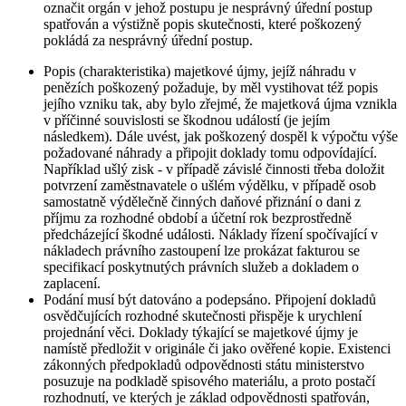
označit orgán v jehož postupu je nesprávný úřední postup
spatřován a výstižně popis skutečnosti, které poškozený
pokládá za nesprávný úřední postup.
Popis (charakteristika) majetkové újmy, jejíž náhradu v
penězích poškozený požaduje, by měl vystihovat též popis
jejího vzniku tak, aby bylo zřejmé, že majetková újma vznikla
v příčinné souvislosti se škodnou událostí (je jejím
následkem). Dále uvést, jak poškozený dospěl k výpočtu výše
požadované náhrady a připojit doklady tomu odpovídající.
Například ušlý zisk - v případě závislé činnosti třeba doložit
potvrzení zaměstnavatele o ušlém výdělku, v případě osob
samostatně výdělečně činných daňové přiznání o dani z
příjmu za rozhodné období a účetní rok bezprostředně
předcházející škodné události. Náklady řízení spočívající v
nákladech právního zastoupení lze prokázat fakturou se
specifikací poskytnutých právních služeb a dokladem o
zaplacení.
Podání musí být datováno a podepsáno. Připojení dokladů
osvědčujících rozhodné skutečnosti přispěje k urychlení
projednání věci. Doklady týkající se majetkové újmy je
namístě předložit v originále či jako ověřené kopie. Existenci
zákonných předpokladů odpovědnosti státu ministerstvo
posuzuje na podkladě spisového materiálu, a proto postačí
rozhodnutí, ve kterých je základ odpovědnosti spatřován,