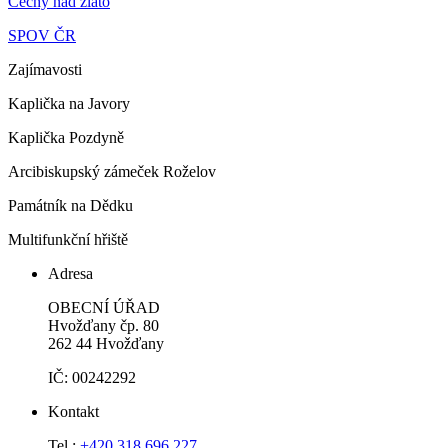
Čechy nad zlato
SPOV ČR
Zajímavosti
Kaplička na Javory
Kaplička Pozdyně
Arcibiskupský zámeček Roželov
Památník na Dědku
Multifunkční hřiště
Adresa
OBECNÍ ÚŘAD
Hvožďany čp. 80
262 44 Hvožďany
IČ: 00242292
Kontakt
Tel.:
+420 318 696 227