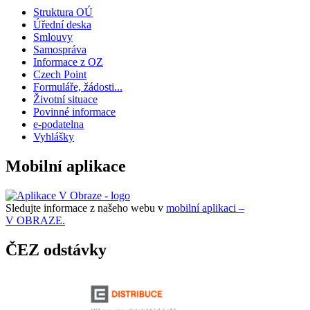
Struktura OÚ
Úřední deska
Smlouvy
Samospráva
Informace z OZ
Czech Point
Formuláře, žádosti...
Životní situace
Povinné informace
e-podatelna
Vyhlášky
Mobilní aplikace
Sledujte informace z našeho webu v
mobilní aplikaci –
V OBRAZE.
ČEZ odstávky