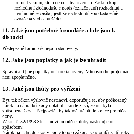
připojit v kopii, která nemusí být ověřena. Zaslání kopií
rozhodnutí zjednodušuje popis (označování) rozhodnutí a
není nutné je zasílat, jestliže rozhodnutí jsou dostatečně
označena v obsahu žádosti.
11. Jaké jsou potřebné formuláře a kde jsou k
dispozici
Předepsané formuláře nejsou stanoveny.
12. Jaké jsou poplatky a jak je lze uhradit
Správní ani jiné poplatky nejsou stanoveny. Mimosoudní projednání
není zpoplatněno.
13. Jaké jsou lhůty pro vyřízení
Byť tak zákon výslovně nestanoví, doporučuje se, aby poškozený
nárok na náhradu škody uplatnil jakmile zjistí, že mu byla
způsobena škoda. Nejpozději by tak měl učinit do konce promlčecí
doby.
Zákon č. 82/1998 Sb. stanoví promlčecí doby následujícím
způsobem:
Nárok na náhradu škody podle tohoto zákona se promlčí za tři roky