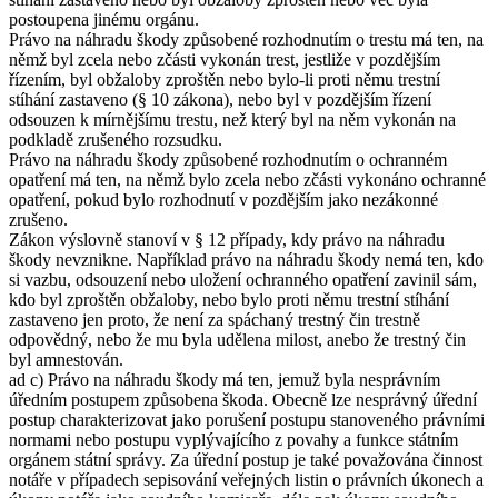
postoupena jinému orgánu.
Právo na náhradu škody způsobené rozhodnutím o trestu má ten, na
němž byl zcela nebo zčásti vykonán trest, jestliže v pozdějším
řízením, byl obžaloby zproštěn nebo bylo-li proti němu trestní
stíhání zastaveno (§ 10 zákona), nebo byl v pozdějším řízení
odsouzen k mírnějšímu trestu, než který byl na něm vykonán na
podkladě zrušeného rozsudku.
Právo na náhradu škody způsobené rozhodnutím o ochranném
opatření má ten, na němž bylo zcela nebo zčásti vykonáno ochranné
opatření, pokud bylo rozhodnutí v pozdějším jako nezákonné
zrušeno.
Zákon výslovně stanoví v § 12 případy, kdy právo na náhradu
škody nevznikne. Například právo na náhradu škody nemá ten, kdo
si vazbu, odsouzení nebo uložení ochranného opatření zavinil sám,
kdo byl zproštěn obžaloby, nebo bylo proti němu trestní stíhání
zastaveno jen proto, že není za spáchaný trestný čin trestně
odpovědný, nebo že mu byla udělena milost, anebo že trestný čin
byl amnestován.
ad c) Právo na náhradu škody má ten, jemuž byla nesprávním
úředním postupem způsobena škoda. Obecně lze nesprávný úřední
postup charakterizovat jako porušení postupu stanoveného právními
normami nebo postupu vyplývajícího z povahy a funkce státním
orgánem státní správy. Za úřední postup je také považována činnost
notáře v případech sepisování veřejných listin o právních úkonech a