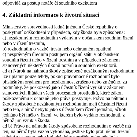
odpovídá za postup notáře či soudního exekutora
4. Základní informace k životní situaci
Ministerstvo spravedlnosti jedná jménem České republiky o
poskytnutí odškodnění v případech, kdy škoda byla způsobena:
a) nezákonným rozhodnutím vydaným v občanském soudním řízení
nebo v řízení trestním,
b) rozhodnutím o vazbě, trestu nebo ochranném opatření,
c) nesprávným úředním postupem orgánů státu v občanském
soudním řízení nebo v řízení trestním a v případech zákonem
stanovených některých úkonů notářů a soudních exekutorů.
ad a) Nárok na náhradu škody způsobené nezákonným rozhodnutím
lze uplatnit pouze tehdy, pokud pravomocné rozhodnutí bylo
příslušným orgánem pro nezákonnost zrušeno nebo změněno, za
podmínky, že poškozený jako účastník řízení využil v zákonem
stanovených lhůtách všech procesních prostředků, které zákon
poškozenému k ochraně jeho práva poskytuje. Právo na náhradu
škody způsobené nezákonným rozhodnutím mají účastníci řízení
nebo ten, s nímž nebylo jako s účastníkem řízení jednáno, ačkoli
jednáno být mělo v řízení, ve kterém bylo vydáno rozhodnutí, z
něhož jim vznikla škoda.
ad b) Právo na náhradu škody způsobené rozhodnutím o vazbě má
ten, na němž byla vazba vykonána, jestliže bylo proti němu trestní
stíhání zastaveno nebo byl obžaloby zproštěn nebo věc byla