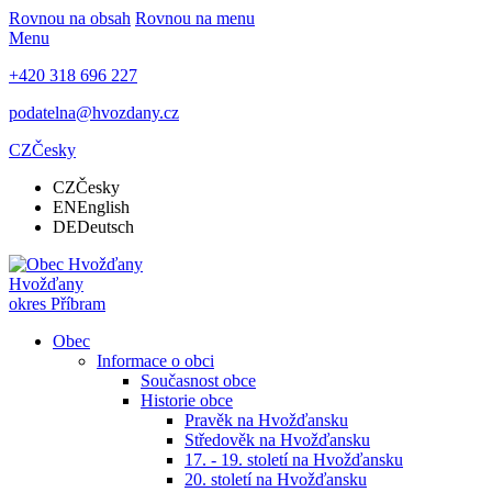
Rovnou na obsah
Rovnou na menu
Menu
+420 318 696 227
podatelna@hvozdany.cz
CZ
Česky
CZ
Česky
EN
English
DE
Deutsch
Hvožďany
okres Příbram
Obec
Informace o obci
Současnost obce
Historie obce
Pravěk na Hvožďansku
Středověk na Hvožďansku
17. - 19. století na Hvožďansku
20. století na Hvožďansku