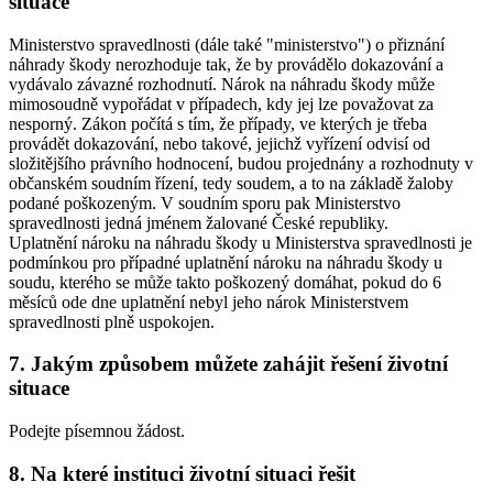
situace
Ministerstvo spravedlnosti (dále také "ministerstvo") o přiznání
náhrady škody nerozhoduje tak, že by provádělo dokazování a
vydávalo závazné rozhodnutí. Nárok na náhradu škody může
mimosoudně vypořádat v případech, kdy jej lze považovat za
nesporný. Zákon počítá s tím, že případy, ve kterých je třeba
provádět dokazování, nebo takové, jejichž vyřízení odvisí od
složitějšího právního hodnocení, budou projednány a rozhodnuty v
občanském soudním řízení, tedy soudem, a to na základě žaloby
podané poškozeným. V soudním sporu pak Ministerstvo
spravedlnosti jedná jménem žalované České republiky.
Uplatnění nároku na náhradu škody u Ministerstva spravedlnosti je
podmínkou pro případné uplatnění nároku na náhradu škody u
soudu, kterého se může takto poškozený domáhat, pokud do 6
měsíců ode dne uplatnění nebyl jeho nárok Ministerstvem
spravedlnosti plně uspokojen.
7. Jakým způsobem můžete zahájit řešení životní
situace
Podejte písemnou žádost.
8. Na které instituci životní situaci řešit