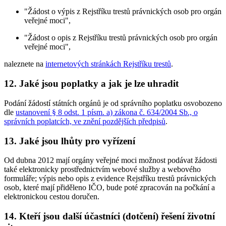
"Žádost o výpis z Rejstříku trestů právnických osob pro orgán
veřejné moci",
"Žádost o opis z Rejstříku trestů právnických osob pro orgán
veřejné moci",
naleznete na
internetových stránkách Rejstříku trestů
.
12. Jaké jsou poplatky a jak je lze uhradit
Podání žádostí státních orgánů je od správního poplatku osvobozeno
dle
ustanovení § 8 odst. 1 písm. a) zákona č. 634/2004 Sb., o
správních poplatcích, ve znění pozdějších předpisů
.
13. Jaké jsou lhůty pro vyřízení
Od dubna 2012 mají orgány veřejné moci možnost podávat žádosti
také elektronicky prostřednictvím webové služby a webového
formuláře; výpis nebo opis z evidence Rejstříku trestů právnických
osob, které mají přiděleno IČO, bude poté zpracován na počkání a
elektronickou cestou doručen.
14. Kteří jsou další účastníci (dotčení) řešení životní