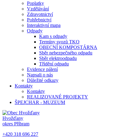
Poplatky
Vzdělávání
Zdravotnictví
Pohřebnictví
Interaktivní mapa
Odpady
Kam s odpady
Termíny svozů TKO
OBECNÍ KOMPOSTÁRNA
Sběr nebezpečného odpadu
Sběr elektroodpadu
Třídění odpadu
Evidence pálení
Napsali o nás
Důležité odkazy
Kontakty
Kontakty
REALIZOVANÉ PROJEKTY
ŠPEJCHAR - MUZEUM
Hvožďany
okres Příbram
+420 318 696 227