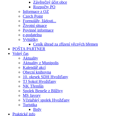
Závěrečný účet obce
Rozpočty PO
Informace z OZ
Czech Point
Formuláře, žádosti...
Životní situace
Povinné informace
e-podatelna
Vyhlášky
Ceník úhrad za zřízení věcných břemen
POŠTA PARTNER
Volný čas
Aktuality
Aktuality z Munipolis
Kalendář akcí
Obecní knihovna
10. okrsek SDH Hvožďany
TJ Sokol Hvožďany
NK Třemšín
Spolek Beneše z Blíživy
MS Javory
Včelařský spolek Hvožďany
Turistika
Brdy
Praktické info