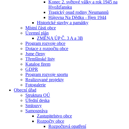
Konec 2. světové války a rok 1945 na
Hvožďansku
Tragický osud rodiny Neumannů
Hájovna Na Dědku - říjen 1944
Historické stavby a památky
Místní části obce
Územní plán
ZMĚNA ÚP Č. 3 A a 3B
Program rozvoje obce
Dotace z rozpočtu obce
Jsme členy
Třemšínské listy
Katalog firem
GDPR
Program rozvoje sportu
Realizované projekty
Fotogalerie
Obecní úřad
Struktura OÚ
Úřední deska
Smlouvy
Samospráva
Zastupitelstvo obce
Rozpočty obce
Rozpočtová opatření