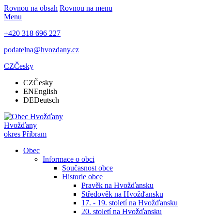
Rovnou na obsah
Rovnou na menu
Menu
+420 318 696 227
podatelna@hvozdany.cz
CZ
Česky
CZ
Česky
EN
English
DE
Deutsch
Hvožďany
okres Příbram
Obec
Informace o obci
Současnost obce
Historie obce
Pravěk na Hvožďansku
Středověk na Hvožďansku
17. - 19. století na Hvožďansku
20. století na Hvožďansku