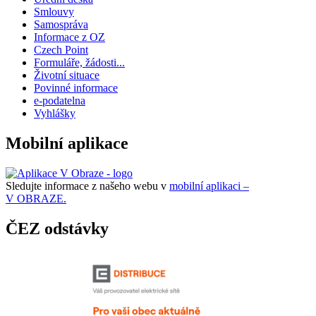
Smlouvy
Samospráva
Informace z OZ
Czech Point
Formuláře, žádosti...
Životní situace
Povinné informace
e-podatelna
Vyhlášky
Mobilní aplikace
Sledujte informace z našeho webu v
mobilní aplikaci –
V OBRAZE.
ČEZ odstávky