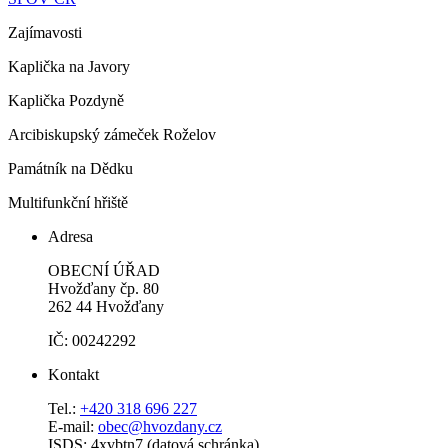
Zajímavosti
Kaplička na Javory
Kaplička Pozdyně
Arcibiskupský zámeček Roželov
Památník na Dědku
Multifunkční hřiště
Adresa
OBECNÍ ÚŘAD
Hvožďany čp. 80
262 44 Hvožďany
IČ: 00242292
Kontakt
Tel.:
+420 318 696 227
E-mail:
obec@hvozdany.cz
ISDS: 4xvbtn7 (datová schránka)