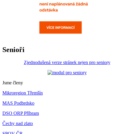
Senioři
Zjednodušená verze stránek nejen pro seniory
Jsme členy
Mikroregion Třemšín
MAS Podbrdsko
DSO ORP Příbram
Čechy nad zlato
SPOV ČR