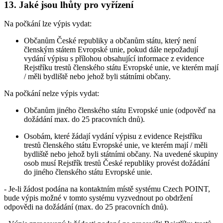
13. Jaké jsou lhůty pro vyřízení
Na počkání lze výpis vydat:
Občanům České republiky a občanům státu, který není
členským státem Evropské unie, pokud dále nepožadují
vydání výpisu s přílohou obsahující informace z evidence
Rejstříku trestů členského státu Evropské unie, ve kterém mají
/ měli bydliště nebo jehož byli státními občany.
Na počkání nelze výpis vydat:
Občanům jiného členského státu Evropské unie (odpověď na
dožádání max. do 25 pracovních dnů).
Osobám, které žádají vydání výpisu z evidence Rejstříku
trestů členského státu Evropské unie, ve kterém mají / měli
bydliště nebo jehož byli státními občany. Na uvedené skupiny
osob musí Rejstřík trestů České republiky provést dožádání
do jiného členského státu Evropské unie.
- Je-li žádost podána na kontaktním místě systému Czech POINT,
bude výpis možné v tomto systému vyzvednout po obdržení
odpovědi na dožádání (max. do 25 pracovních dnů).