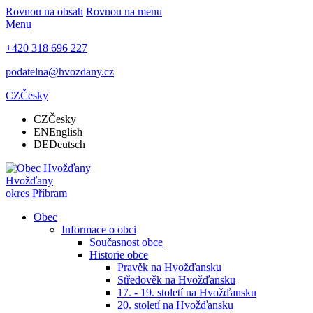
Rovnou na obsah
Rovnou na menu
Menu
+420 318 696 227
podatelna@hvozdany.cz
CZ
Česky
CZ
Česky
EN
English
DE
Deutsch
Hvožďany
okres Příbram
Obec
Informace o obci
Současnost obce
Historie obce
Pravěk na Hvožďansku
Středověk na Hvožďansku
17. - 19. století na Hvožďansku
20. století na Hvožďansku