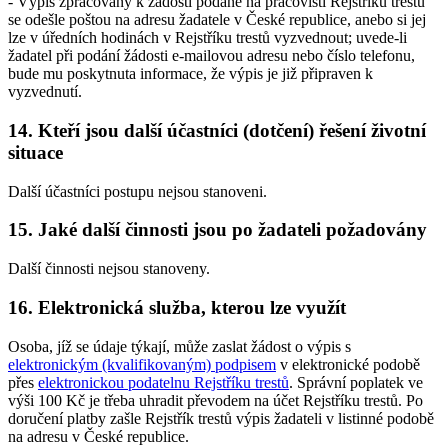
- Výpis zpracovaný k žádosti podané na pracovišti Rejstříku trestů
se odešle poštou na adresu žadatele v České republice, anebo si jej
lze v úředních hodinách v Rejstříku trestů vyzvednout; uvede-li
žadatel při podání žádosti e-mailovou adresu nebo číslo telefonu,
bude mu poskytnuta informace, že výpis je již připraven k
vyzvednutí.
14. Kteří jsou další účastníci (dotčení) řešení životní
situace
Další účastníci postupu nejsou stanoveni.
15. Jaké další činnosti jsou po žadateli požadovány
Další činnosti nejsou stanoveny.
16. Elektronická služba, kterou lze využít
Osoba, jíž se údaje týkají, může zaslat žádost o výpis s
elektronickým (kvalifikovaným) podpisem
v elektronické podobě
přes
elektronickou podatelnu Rejstříku trestů
. Správní poplatek ve
výši 100 Kč je třeba uhradit převodem na účet Rejstříku trestů. Po
doručení platby zašle Rejstřík trestů výpis žadateli v listinné podobě
na adresu v České republice.