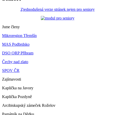
Zjednodušená verze stránek nejen pro seniory
Jsme členy
Mikroregion Třemšín
MAS Podbrdsko
DSO ORP Příbram
Čechy nad zlato
SPOV ČR
Zajímavosti
Kaplička na Javory
Kaplička Pozdyně
Arcibiskupský zámeček Roželov
Památník na Dědku