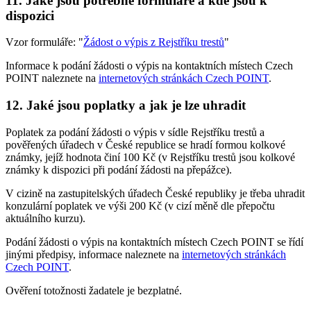
11. Jaké jsou potřebné formuláře a kde jsou k
dispozici
Vzor formuláře: "
Žádost o výpis z Rejstříku trestů
"
Informace k podání žádosti o výpis na kontaktních místech Czech
POINT naleznete na
internetových stránkách Czech POINT
.
12. Jaké jsou poplatky a jak je lze uhradit
Poplatek za podání žádosti o výpis v sídle Rejstříku trestů a
pověřených úřadech v České republice se hradí formou kolkové
známky, jejíž hodnota činí 100 Kč (v Rejstříku trestů jsou kolkové
známky k dispozici při podání žádosti na přepážce).
V cizině na zastupitelských úřadech České republiky je třeba uhradit
konzulární poplatek ve výši 200 Kč (v cizí měně dle přepočtu
aktuálního kurzu).
Podání žádosti o výpis na kontaktních místech Czech POINT se řídí
jinými předpisy, informace naleznete na
internetových stránkách
Czech POINT
.
Ověření totožnosti žadatele je bezplatné.