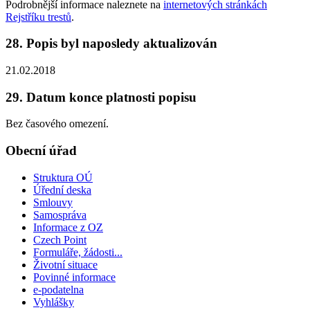
Podrobnější informace naleznete na
internetových stránkách
Rejstříku trestů
.
28. Popis byl naposledy aktualizován
21.02.2018
29. Datum konce platnosti popisu
Bez časového omezení.
Obecní úřad
Struktura OÚ
Úřední deska
Smlouvy
Samospráva
Informace z OZ
Czech Point
Formuláře, žádosti...
Životní situace
Povinné informace
e-podatelna
Vyhlášky