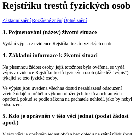
Rejstříku trestů fyzických osob
Základní znění
Rozšířené znění
Úplné znění
3. Pojmenování (název) životní situace
Vydání výpisu z evidence Rejstříku trestů fyzických osob
4. Základní informace k životní situaci
Na písemnou žádost osoby, jejíž totožnost byla ověřena, se vydá
výpis z evidence Rejstříku trestů fyzických osob (dále též "výpis")
týkající se této fyzické osoby.
Ve výpisu jsou uvedena všechna dosud nezahlazená odsouzení
včetně údajů o průběhu výkonu uložených trestů a ochranných
opatření, pokud se podle zákona na pachatele nehledí, jako by nebyl
odsouzen.
5. Kdo je oprávněn v této věci jednat (podat žádost
apod.)
V této věci je oprávněn jednat občan bez ohledu na státní příslušnost