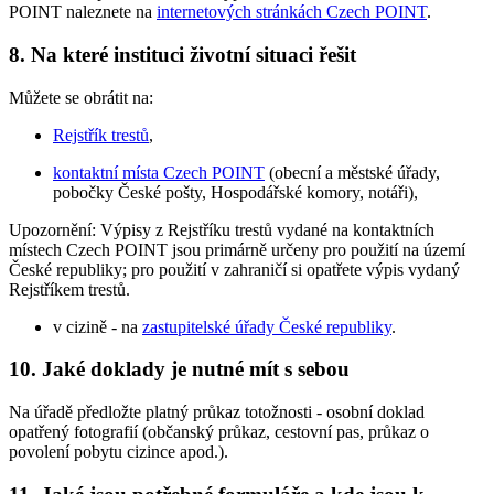
POINT naleznete na
internetových stránkách Czech POINT
.
8. Na které instituci životní situaci řešit
Můžete se obrátit na:
Rejstřík trestů
,
kontaktní místa Czech POINT
(obecní a městské úřady,
pobočky České pošty, Hospodářské komory, notáři),
Upozornění: Výpisy z Rejstříku trestů vydané na kontaktních
místech Czech POINT jsou primárně určeny pro použití na území
České republiky; pro použití v zahraničí si opatřete výpis vydaný
Rejstříkem trestů.
v cizině - na
zastupitelské úřady České republiky
.
10. Jaké doklady je nutné mít s sebou
Na úřadě předložte platný průkaz totožnosti - osobní doklad
opatřený fotografií (občanský průkaz, cestovní pas, průkaz o
povolení pobytu cizince apod.).