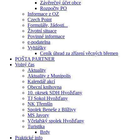
Závěrečný účet obce
Rozpočty PO
Informace z OZ
Czech Point
Formuláře, žádosti...
Životní situace
Povinné informace
e-podatelna
Vyhlášky
Ceník úhrad za zřízení věcných břemen
POŠTA PARTNER
Volný čas
Aktuality
Aktuality z Munipolis
Kalendář akcí
Obecní knihovna
10. okrsek SDH Hvožďany
TJ Sokol Hvožďany
NK Třemšín
Spolek Beneše z Blíživy
MS Javory
Včelařský spolek Hvožďany
Turistika
Brdy
Praktické info