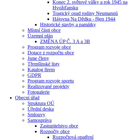
Konec 2. světové války a rok 1945 na
Hvožďansku
Tragický osud rodiny Neumannů
Hájovna Na Dědku - říjen 1944
Historické stavby a památky
Místní části obce
Územní plán
ZMĚNA ÚP Č. 3 A a 3B
Program rozvoje obce
Dotace z rozpočtu obce
Jsme členy
Třemšínské listy
Katalog firem
GDPR
Program rozvoje sportu
Realizované projekty
Fotogalerie
Obecní úřad
Struktura OÚ
Úřední deska
Smlouvy
Samospráva
Zastupitelstvo obce
Rozpočty obce
Rozpočtová opatření