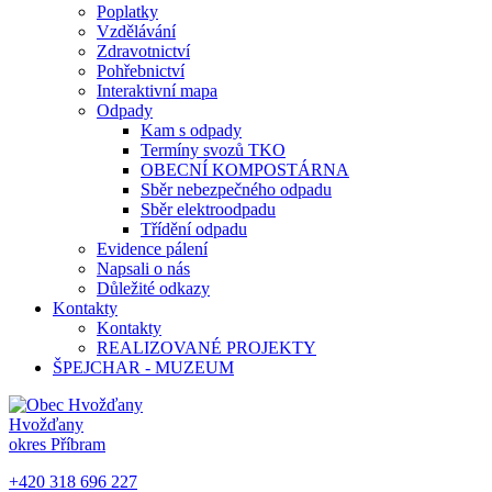
Poplatky
Vzdělávání
Zdravotnictví
Pohřebnictví
Interaktivní mapa
Odpady
Kam s odpady
Termíny svozů TKO
OBECNÍ KOMPOSTÁRNA
Sběr nebezpečného odpadu
Sběr elektroodpadu
Třídění odpadu
Evidence pálení
Napsali o nás
Důležité odkazy
Kontakty
Kontakty
REALIZOVANÉ PROJEKTY
ŠPEJCHAR - MUZEUM
Hvožďany
okres Příbram
+420 318 696 227