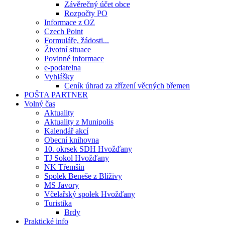
Závěrečný účet obce
Rozpočty PO
Informace z OZ
Czech Point
Formuláře, žádosti...
Životní situace
Povinné informace
e-podatelna
Vyhlášky
Ceník úhrad za zřízení věcných břemen
POŠTA PARTNER
Volný čas
Aktuality
Aktuality z Munipolis
Kalendář akcí
Obecní knihovna
10. okrsek SDH Hvožďany
TJ Sokol Hvožďany
NK Třemšín
Spolek Beneše z Blíživy
MS Javory
Včelařský spolek Hvožďany
Turistika
Brdy
Praktické info