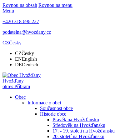
Rovnou na obsah
Rovnou na menu
Menu
+420 318 696 227
podatelna@hvozdany.cz
CZ
Česky
CZ
Česky
EN
English
DE
Deutsch
Hvožďany
okres Příbram
Obec
Informace o obci
Současnost obce
Historie obce
Pravěk na Hvožďansku
Středověk na Hvožďansku
17. - 19. století na Hvožďansku
20. století na Hvožďansku