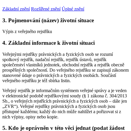
Základní znění
Rozšířené znění
Úplné znění
3. Pojmenování (název) životní situace
Výpis z veřejného rejstříku
4. Základní informace k životní situaci
Veřejnými rejstříky právnických a fyzických osob se rozumí
spolkový rejstřík, nadační rejstřík, rejstřík ústavů, rejstřík
společenství vlastníků jednotek, obchodní rejstřík a rejstřík obecně
prospěšných společností. Do veřejného rejstříku se zapisují zákonem
stanovené údaje o právnických a fyzických osobách. Součástí
veřejného rejstříku je též sbírka listin.
Veřejný rejstřík je informačním systémem veřejné správy a je veden
v elektronické podobě rejstříkovými soudy (§ 1 zákona č. 304/2013
Sb., o veřejných rejstřících právnických a fyzických osob – dále jen
„ZVR“). Veřejné rejstříky právnických a fyzických osob jsou
přístupné každému; každý do nich může nahlížet a pořizovat si z
nich výpisy, opisy nebo kopie.
5. Kdo je oprávněn v této věci jednat (podat žádost