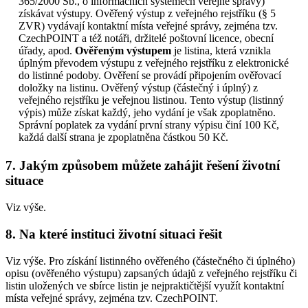
365/2000 Sb., o informačních systémech veřejné správy)
získávat výstupy. Ověřený výstup z veřejného rejstříku (§ 5
ZVR) vydávají kontaktní místa veřejné správy, zejména tzv.
CzechPOINT a též notáři, držitelé poštovní licence, obecní
úřady, apod.
Ověřeným výstupem
je listina, která vznikla
úplným převodem výstupu z veřejného rejstříku z elektronické
do listinné podoby. Ověření se provádí připojením ověřovací
doložky na listinu. Ověřený výstup (částečný i úplný) z
veřejného rejstříku je veřejnou listinou. Tento výstup (listinný
výpis) může získat každý, jeho vydání je však zpoplatněno.
Správní poplatek za vydání první strany výpisu činí 100 Kč,
každá další strana je zpoplatněna částkou 50 Kč.
7. Jakým způsobem můžete zahájit řešení životní
situace
Viz výše.
8. Na které instituci životní situaci řešit
Viz výše. Pro získání listinného ověřeného (částečného či úplného)
opisu (ověřeného výstupu) zapsaných údajů z veřejného rejstříku či
listin uložených ve sbírce listin je nejpraktičtější využít kontaktní
místa veřejné správy, zejména tzv. CzechPOINT.