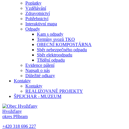
Poplatky
Vzdělávání
Zdravotnictví
Pohřebnictví
Interaktivní mapa
Odpady
Kam s odpady
Termíny svozů TKO
OBECNÍ KOMPOSTÁRNA
Sběr nebezpečného odpadu
Sběr elektroodpadu
Třídění odpadu
Evidence pálení
Napsali o nás
Důležité odkazy
Kontakty
Kontakty
REALIZOVANÉ PROJEKTY
ŠPEJCHAR - MUZEUM
Hvožďany
okres Příbram
+420 318 696 227