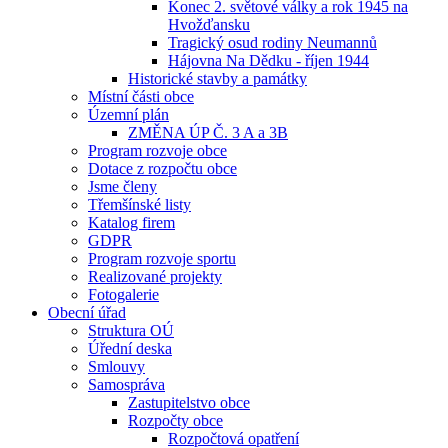
Konec 2. světové války a rok 1945 na
Hvožďansku
Tragický osud rodiny Neumannů
Hájovna Na Dědku - říjen 1944
Historické stavby a památky
Místní části obce
Územní plán
ZMĚNA ÚP Č. 3 A a 3B
Program rozvoje obce
Dotace z rozpočtu obce
Jsme členy
Třemšínské listy
Katalog firem
GDPR
Program rozvoje sportu
Realizované projekty
Fotogalerie
Obecní úřad
Struktura OÚ
Úřední deska
Smlouvy
Samospráva
Zastupitelstvo obce
Rozpočty obce
Rozpočtová opatření