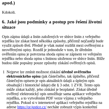
apod.)
Kdokoli.
6. Jaké jsou podmínky a postup pro řešení životní
situace
Opis zápisu údajů a listin založených ve sbírce listin z veřejného
rejstříku lze získat hned několika způsoby, přičemž nejčastěji bude
využit způsob třetí. Předně je však nutné rozlišit mezi ověřenými a
neověřenými opisy. Rozdíl je jednoduše v tom, že úředním
ověřením opisu je potvrzena shoda opisu se zápisem ve veřejném
rejstříku nebo shoda opisu s listinou uloženou ve sbírce listin. Blíže
budou dále popsány pouze způsoby získání ověřených opisů.
1
Nejprve lze zmínit možnost získání
úředně ověřeného
elektronického opisu
(jak částečného, tak úplného, přičemž
částečným opisem je opis aktuálních údajů a úplným opis
obsahující i historické údaje) dle § 3 odst. 1 ZVR. Tento opis
může získat každý, jeho získání je bezplatné. Získat úředně
ověřený elektronický opis umožňuje sama aplikace veřejného
rejstříku, a to vytvořením PDF verze výpisu z veřejného
rejstříku. Pokud si v internetové aplikaci veřejného rejstříku na
adrese
https://or.justice.cz/
necháte zobrazit výpis konkrétní