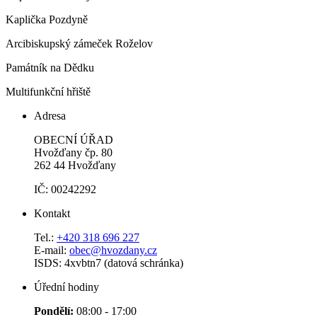
Kaplička Pozdyně
Arcibiskupský zámeček Roželov
Památník na Dědku
Multifunkční hřiště
Adresa
OBECNÍ ÚŘAD
Hvožďany čp. 80
262 44 Hvožďany
IČ: 00242292
Kontakt
Tel.:
+420 318 696 227
E-mail:
obec@hvozdany.cz
ISDS: 4xvbtn7 (datová schránka)
Úřední hodiny
Pondělí:
08:00 - 17:00