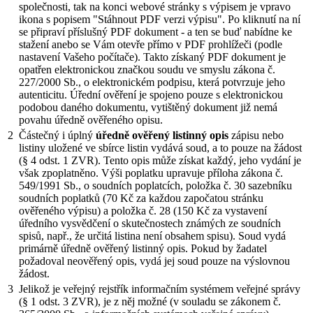
společnosti, tak na konci webové stránky s výpisem je vpravo
ikona s popisem "Stáhnout PDF verzi výpisu". Po kliknutí na ní
se připraví příslušný PDF dokument - a ten se buď nabídne ke
stažení anebo se Vám otevře přímo v PDF prohlížeči (podle
nastavení Vašeho počítače). Takto získaný PDF dokument je
opatřen elektronickou značkou soudu ve smyslu zákona č.
227/2000 Sb., o elektronickém podpisu, která potvrzuje jeho
autenticitu. Úřední ověření je spojeno pouze s elektronickou
podobou daného dokumentu, vytištěný dokument již nemá
povahu úředně ověřeného opisu.
2
Částečný i úplný
úředně ověřený listinný opis
zápisu nebo
listiny uložené ve sbírce listin vydává soud, a to pouze na žádost
(§ 4 odst. 1 ZVR). Tento opis může získat každý, jeho vydání je
však zpoplatněno. Výši poplatku upravuje příloha zákona č.
549/1991 Sb., o soudních poplatcích, položka č. 30 sazebníku
soudních poplatků (70 Kč za každou započatou stránku
ověřeného výpisu) a položka č. 28 (150 Kč za vystavení
úředního vysvědčení o skutečnostech známých ze soudních
spisů, např., že určitá listina není obsahem spisu). Soud vydá
primárně úředně ověřený listinný opis. Pokud by žadatel
požadoval neověřený opis, vydá jej soud pouze na výslovnou
žádost.
3
Jelikož je veřejný rejstřík informačním systémem veřejné správy
(§ 1 odst. 3 ZVR), je z něj možné (v souladu se zákonem č.