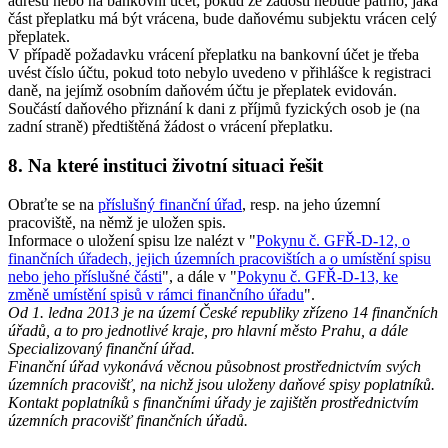
adresu nebo na bankovní účet; pokud ze žádosti nebude patrno, jaká
část přeplatku má být vrácena, bude daňovému subjektu vrácen celý
přeplatek.
V případě požadavku vrácení přeplatku na bankovní účet je třeba
uvést číslo účtu, pokud toto nebylo uvedeno v přihlášce k registraci
daně, na jejímž osobním daňovém účtu je přeplatek evidován.
Součástí daňového přiznání k dani z příjmů fyzických osob je (na
zadní straně) předtištěná žádost o vrácení přeplatku.
8. Na které instituci životní situaci řešit
Obraťte se na
příslušný finanční úřad
, resp. na jeho územní
pracoviště, na němž je uložen spis.
Informace o uložení spisu lze nalézt v "
Pokynu č. GFŘ-D-12, o
finančních úřadech, jejich územních pracovištích a o umístění spisu
nebo jeho příslušné části
", a dále v "
Pokynu č. GFŘ-D-13, ke
změně umístění spisů v rámci finančního úřadu
".
Od 1. ledna 2013 je na území České republiky zřízeno 14 finančních
úřadů, a to pro jednotlivé kraje, pro hlavní město Prahu, a dále
Specializovaný finanční úřad.
Finanční úřad vykonává věcnou působnost prostřednictvím svých
územních pracovišť, na nichž jsou uloženy daňové spisy poplatníků.
Kontakt poplatníků s finančními úřady je zajištěn prostřednictvím
územních pracovišť finančních úřadů.