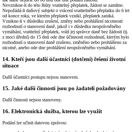
Nevznikne-li do této lhůty vratitelný přeplatek, žádost se zamítne.
Nepožádá-li daňový subjekt o vrácení vratitelného přeplatku do 6 let
od konce roku, ve kterém přeplatek vznikl, přeplatek zaniká.
Vznikne-li v důsledku zrušení, změny nebo prohlášení nicotnosti
rozhodnutí o stanovení daně, jakož i v důsledku neoprávněného
vymáhání, vratitelný přeplatek, vrátí jej správce daně bez žádosti (tj.
z moci úřední) do 15 dnů ode dne účinnosti rozhodnutí, kterým bylo
rozhodnutí o stanovení daně zrušeno, změněno nebo prohlášeno za
nicotné, anebo ode dne prohlášení neoprávněného vymáhání.
14. Kteří jsou další účastníci (dotčení) řešení životní
situace
Další účastníci postupu nejsou stanoveni.
15. Jaké další činnosti jsou po žadateli požadovány
Další činnosti nejsou stanoveny.
16. Elektronická služba, kterou lze využít
Podání lze učinit datovou zprávou: