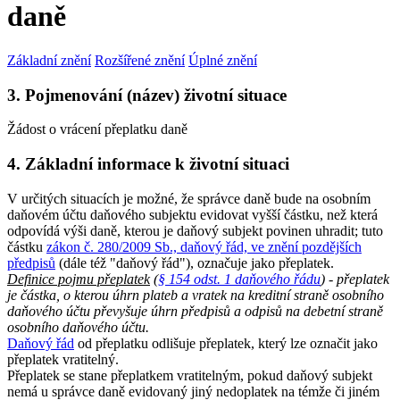
daně
Základní znění
Rozšířené znění
Úplné znění
3. Pojmenování (název) životní situace
Žádost o vrácení přeplatku daně
4. Základní informace k životní situaci
V určitých situacích je možné, že správce daně bude na osobním
daňovém účtu daňového subjektu evidovat vyšší částku, než která
odpovídá výši daně, kterou je daňový subjekt povinen uhradit; tuto
částku
zákon č. 280/2009 Sb., daňový řád, ve znění pozdějších
předpisů
(dále též "daňový řád"), označuje jako přeplatek.
Definice pojmu přeplatek
(
§ 154 odst. 1 daňového řádu
) - přeplatek
je částka, o kterou úhrn plateb a vratek na kreditní straně osobního
daňového účtu převyšuje úhrn předpisů a odpisů na debetní straně
osobního daňového účtu.
Daňový řád
od přeplatku odlišuje přeplatek, který lze označit jako
přeplatek vratitelný.
Přeplatek se stane přeplatkem vratitelným, pokud daňový subjekt
nemá u správce daně evidovaný jiný nedoplatek na témže či jiném