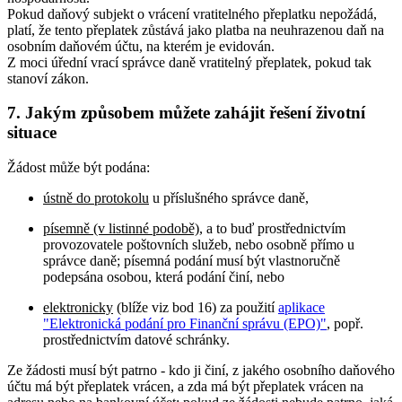
Pokud daňový subjekt o vrácení vratitelného přeplatku nepožádá,
platí, že tento přeplatek zůstává jako platba na neuhrazenou daň na
osobním daňovém účtu, na kterém je evidován.
Z moci úřední vrací správce daně vratitelný přeplatek, pokud tak
stanoví zákon.
7. Jakým způsobem můžete zahájit řešení životní
situace
Žádost může být podána:
ústně do protokolu
u příslušného správce daně,
písemně (v listinné podobě)
, a to buď prostřednictvím
provozovatele poštovních služeb, nebo osobně přímo u
správce daně; písemná podání musí být vlastnoručně
podepsána osobou, která podání činí, nebo
elektronicky
(blíže viz bod 16) za použití
aplikace
"Elektronická podání pro Finanční správu (EPO)"
, popř.
prostřednictvím datové schránky.
Ze žádosti musí být patrno - kdo ji činí, z jakého osobního daňového
účtu má být přeplatek vrácen, a zda má být přeplatek vrácen na