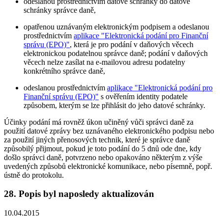
odeslanou prostřednictvím datové schránky do datové
schránky správce daně,
opatřenou uznávaným elektronickým podpisem a odeslanou
prostřednictvím
aplikace "Elektronická podání pro Finanční
správu (EPO)"
, která je pro podání v daňových věcech
elektronickou podatelnou správce daně; podání v daňových
věcech nelze zasílat na e-mailovou adresu podatelny
konkrétního správce daně,
odeslanou prostřednictvím
aplikace "Elektronická podání pro
Finanční správu (EPO)"
s ověřením identity podatele
způsobem, kterým se lze přihlásit do jeho datové schránky.
Účinky podání má rovněž úkon učiněný vůči správci daně za
použití datové zprávy bez uznávaného elektronického podpisu nebo
za použití jiných přenosových technik, které je správce daně
způsobilý přijmout, pokud je toto podání do 5 dnů ode dne, kdy
došlo správci daně, potvrzeno nebo opakováno některým z výše
uvedených způsobů elektronické komunikace, nebo písemně, popř.
ústně do protokolu.
28. Popis byl naposledy aktualizován
10.04.2015