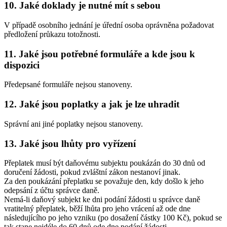
10. Jaké doklady je nutné mít s sebou
V případě osobního jednání je úřední osoba oprávněna požadovat
předložení průkazu totožnosti.
11. Jaké jsou potřebné formuláře a kde jsou k
dispozici
Předepsané formuláře nejsou stanoveny.
12. Jaké jsou poplatky a jak je lze uhradit
Správní ani jiné poplatky nejsou stanoveny.
13. Jaké jsou lhůty pro vyřízení
Přeplatek musí být daňovému subjektu poukázán do 30 dnů od
doručení žádosti, pokud zvláštní zákon nestanoví jinak.
Za den poukázání přeplatku se považuje den, kdy došlo k jeho
odepsání z účtu správce daně.
Nemá-li daňový subjekt ke dni podání žádosti u správce daně
vratitelný přeplatek, běží lhůta pro jeho vrácení až ode dne
následujícího po jeho vzniku (po dosažení částky 100 Kč), pokud se
tak stane nejdéle do 60 dnů ode dne podání žádosti.