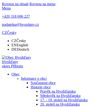
Rovnou na obsah
Rovnou na menu
Menu
+420 318 696 227
podatelna@hvozdany.cz
CZ
Česky
CZ
Česky
EN
English
DE
Deutsch
Hvožďany
okres Příbram
Obec
Informace o obci
Současnost obce
Historie obce
Pravěk na Hvožďansku
Středověk na Hvožďansku
17. - 19. století na Hvožďansku
20. století na Hvožďansku