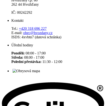
Hvožďany čp. 80
262 44 Hvožďany
IČ: 00242292
Kontakt
Tel.:
+420 318 696 227
E-mail:
obec@hvozdany.cz
ISDS: 4xvbtn7 (datová schránka)
Úřední hodiny
Pondělí:
08:00 - 17:00
Středa:
08:00 - 17:00
Polední přestávka:
11:30 - 12:00