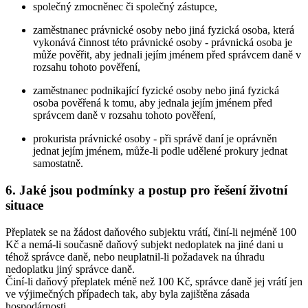
společný zmocněnec či společný zástupce,
zaměstnanec právnické osoby nebo jiná fyzická osoba, která
vykonává činnost této právnické osoby - právnická osoba je
může pověřit, aby jednali jejím jménem před správcem daně v
rozsahu tohoto pověření,
zaměstnanec podnikající fyzické osoby nebo jiná fyzická
osoba pověřená k tomu, aby jednala jejím jménem před
správcem daně v rozsahu tohoto pověření,
prokurista právnické osoby - při správě daní je oprávněn
jednat jejím jménem, může-li podle udělené prokury jednat
samostatně.
6. Jaké jsou podmínky a postup pro řešení životní
situace
Přeplatek se na žádost daňového subjektu vrátí, činí-li nejméně 100
Kč a nemá-li současně daňový subjekt nedoplatek na jiné dani u
téhož správce daně, nebo neuplatnil-li požadavek na úhradu
nedoplatku jiný správce daně.
Činí-li daňový přeplatek méně než 100 Kč, správce daně jej vrátí jen
ve výjimečných případech tak, aby byla zajištěna zásada
hospodárnosti.