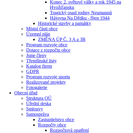
Konec 2. světové války a rok 1945 na
Hvožďansku
Tragický osud rodiny Neumannů
Hájovna Na Dědku - říjen 1944
Historické stavby a památky
Místní části obce
Územní plán
ZMĚNA ÚP Č. 3 A a 3B
Program rozvoje obce
Dotace z rozpočtu obce
Jsme členy
Třemšínské listy
Katalog firem
GDPR
Program rozvoje sportu
Realizované projekty
Fotogalerie
Obecní úřad
Struktura OÚ
Úřední deska
Smlouvy
Samospráva
Zastupitelstvo obce
Rozpočty obce
Rozpočtová opatření