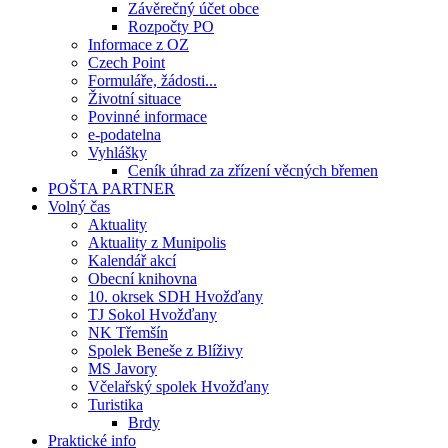
Závěrečný účet obce
Rozpočty PO
Informace z OZ
Czech Point
Formuláře, žádosti...
Životní situace
Povinné informace
e-podatelna
Vyhlášky
Ceník úhrad za zřízení věcných břemen
POŠTA PARTNER
Volný čas
Aktuality
Aktuality z Munipolis
Kalendář akcí
Obecní knihovna
10. okrsek SDH Hvožďany
TJ Sokol Hvožďany
NK Třemšín
Spolek Beneše z Blíživy
MS Javory
Včelařský spolek Hvožďany
Turistika
Brdy
Praktické info