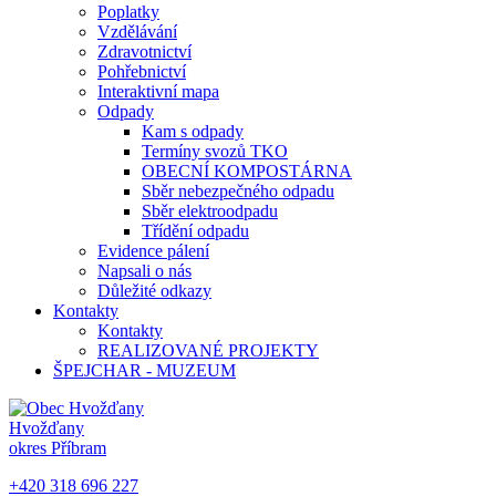
Poplatky
Vzdělávání
Zdravotnictví
Pohřebnictví
Interaktivní mapa
Odpady
Kam s odpady
Termíny svozů TKO
OBECNÍ KOMPOSTÁRNA
Sběr nebezpečného odpadu
Sběr elektroodpadu
Třídění odpadu
Evidence pálení
Napsali o nás
Důležité odkazy
Kontakty
Kontakty
REALIZOVANÉ PROJEKTY
ŠPEJCHAR - MUZEUM
Hvožďany
okres Příbram
+420 318 696 227