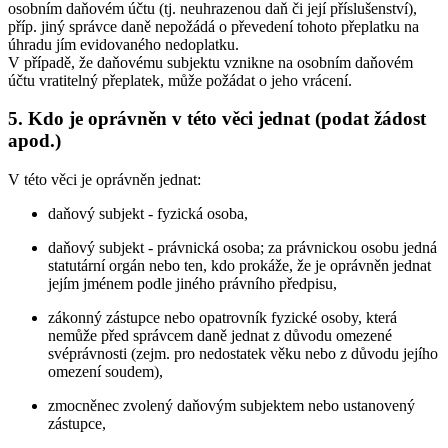
osobním daňovém účtu (tj. neuhrazenou daň či její příslušenství),
příp. jiný správce daně nepožádá o převedení tohoto přeplatku na
úhradu jím evidovaného nedoplatku.
V případě, že daňovému subjektu vznikne na osobním daňovém
účtu vratitelný přeplatek, může požádat o jeho vrácení.
5. Kdo je oprávněn v této věci jednat (podat žádost
apod.)
V této věci je oprávněn jednat:
daňový subjekt - fyzická osoba,
daňový subjekt - právnická osoba; za právnickou osobu jedná
statutární orgán nebo ten, kdo prokáže, že je oprávněn jednat
jejím jménem podle jiného právního předpisu,
zákonný zástupce nebo opatrovník fyzické osoby, která
nemůže před správcem daně jednat z důvodu omezené
svéprávnosti (zejm. pro nedostatek věku nebo z důvodu jejího
omezení soudem),
zmocněnec zvolený daňovým subjektem nebo ustanovený
zástupce,