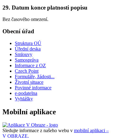
29. Datum konce platnosti popisu
Bez časového omezení.
Obecní úřad
Struktura OÚ
Úřední deska
Smlouvy
Samospráva
Informace z OZ
Czech Point
Formuláře, žádosti...
Životní situace
Povinné informace
e-podatelna
Vyhlášky
Mobilní aplikace
Sledujte informace z našeho webu v
mobilní aplikaci –
V OBRAZE.