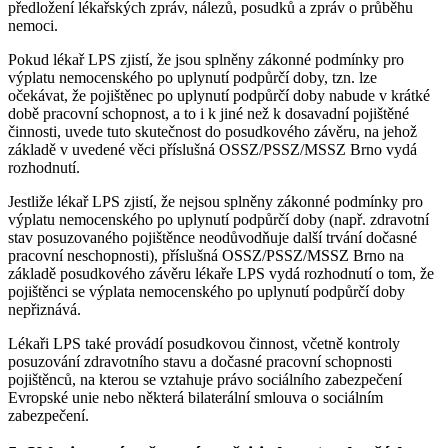
předložení lékařských zpráv, nálezů, posudků a zpráv o průběhu
nemoci.
Pokud lékař LPS zjistí, že jsou splněny zákonné podmínky pro
výplatu nemocenského po uplynutí podpůrčí doby, tzn. lze
očekávat, že pojištěnec po uplynutí podpůrčí doby nabude v krátké
době pracovní schopnost, a to i k jiné než k dosavadní pojištěné
činnosti, uvede tuto skutečnost do posudkového závěru, na jehož
základě v uvedené věci příslušná OSSZ/PSSZ/MSSZ Brno vydá
rozhodnutí.
Jestliže lékař LPS zjistí, že nejsou splněny zákonné podmínky pro
výplatu nemocenského po uplynutí podpůrčí doby (např. zdravotní
stav posuzovaného pojištěnce neodůvodňuje další trvání dočasné
pracovní neschopnosti), příslušná OSSZ/PSSZ/MSSZ Brno na
základě posudkového závěru lékaře LPS vydá rozhodnutí o tom, že
pojištěnci se výplata nemocenského po uplynutí podpůrčí doby
nepřiznává.
Lékaři LPS také provádí posudkovou činnost, včetně kontroly
posuzování zdravotního stavu a dočasné pracovní schopnosti
pojištěnců, na kterou se vztahuje právo sociálního zabezpečení
Evropské unie nebo některá bilaterální smlouva o sociálním
zabezpečení.