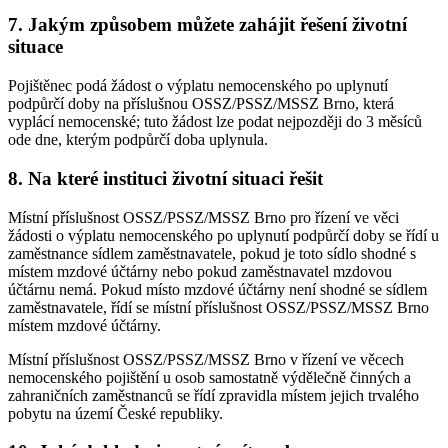
7. Jakým způsobem můžete zahájit řešení životní
situace
Pojištěnec podá žádost o výplatu nemocenského po uplynutí
podpůrčí doby na příslušnou OSSZ/PSSZ/MSSZ Brno, která
vyplácí nemocenské; tuto žádost lze podat nejpozději do 3 měsíců
ode dne, kterým podpůrčí doba uplynula.
8. Na které instituci životní situaci řešit
Místní příslušnost OSSZ/PSSZ/MSSZ Brno pro řízení ve věci
žádosti o výplatu nemocenského po uplynutí podpůrčí doby se řídí u
zaměstnance sídlem zaměstnavatele, pokud je toto sídlo shodné s
místem mzdové účtárny nebo pokud zaměstnavatel mzdovou
účtárnu nemá. Pokud místo mzdové účtárny není shodné se sídlem
zaměstnavatele, řídí se místní příslušnost OSSZ/PSSZ/MSSZ Brno
místem mzdové účtárny.
Místní příslušnost OSSZ/PSSZ/MSSZ Brno v řízení ve věcech
nemocenského pojištění u osob samostatně výdělečně činných a
zahraničních zaměstnanců se řídí zpravidla místem jejich trvalého
pobytu na území České republiky.