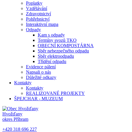
Poplatky
Vzdělávání
Zdravotnictví
Pohřebnictví
Interaktivní mapa
Odpady
Kam s odpady
Termíny svozů TKO
OBECNÍ KOMPOSTÁRNA
Sběr nebezpečného odpadu
Sběr elektroodpadu
Třídění odpadu
Evidence pálení
Napsali o nás
Důležité odkazy
Kontakty
Kontakty
REALIZOVANÉ PROJEKTY
ŠPEJCHAR - MUZEUM
Hvožďany
okres Příbram
+420 318 696 227