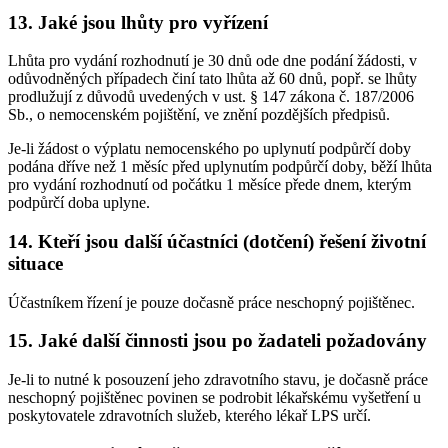
13. Jaké jsou lhůty pro vyřízení
Lhůta pro vydání rozhodnutí je 30 dnů ode dne podání žádosti, v
odůvodněných případech činí tato lhůta až 60 dnů, popř. se lhůty
prodlužují z důvodů uvedených v ust. § 147 zákona č. 187/2006
Sb., o nemocenském pojištění, ve znění pozdějších předpisů.
Je-li žádost o výplatu nemocenského po uplynutí podpůrčí doby
podána dříve než 1 měsíc před uplynutím podpůrčí doby, běží lhůta
pro vydání rozhodnutí od počátku 1 měsíce přede dnem, kterým
podpůrčí doba uplyne.
14. Kteří jsou další účastníci (dotčení) řešení životní
situace
Účastníkem řízení je pouze dočasně práce neschopný pojištěnec.
15. Jaké další činnosti jsou po žadateli požadovány
Je-li to nutné k posouzení jeho zdravotního stavu, je dočasně práce
neschopný pojištěnec povinen se podrobit lékařskému vyšetření u
poskytovatele zdravotních služeb, kterého lékař LPS určí.