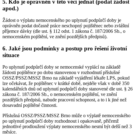
5. Kdo je oprávněn v této věci jednat (podat žádost
apod.)
Žádost o výplatu nemocenského po uplynutí podpůrčí doby je
oprávněn podat dočasně práce neschopný pojištěnec nebo zvláštní
příjemce dávky (dle ust. § 112 odst. 1 zákona č. 187/2006 Sb., o
nemocenském pojištění, ve znění pozdějších předpisů).
6. Jaké jsou podmínky a postup pro řešení životní
situace
Po uplynutí podpůrčí doby se nemocenské vyplácí na základě
žádosti pojištěnce po dobu stanovenou v rozhodnutí příslušné
OSSZ/PSSZ/MSSZ Brno na základě vyjádření lékaře LPS, pokud
lze očekávat, že pojištěnec v krátké době, nejdéle však v době 350
kalendářních dnů od uplynutí podpůrčí doby stanovené dle ust. § 26
zákona č. 187/2006 Sb., o nemocenském pojištění, ve znění
pozdějších předpisů, nabude pracovní schopnost, a to i k jiné než
dosavadní pojištěné činnosti.
Příslušná OSSZ/PSSZ/MSSZ Brno může o výplatě nemocenského
po uplynutí podpůrčí doby rozhodnout i opakovaně, přičemž
jednotlivé prodloužení výplaty nemocenského nesmí být delší než 3
měsíce.