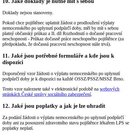
10. Jaké doklady je nutné mít s sebou
Doklady nejsou stanoveny.
Pokud chce pojištěnec uplatnit žádost o prodloužení výplaty
nemocenského po uplynutí podpůrčí doby, měl by mít s sebou
platný občanský průkaz a II. díl Rozhodnutí o dočasné pracovní
neschopnosti - Průkaz dočasně práce neschopného pojištěnce (za
předpokladu, že dočasná pracovní neschopnost stále trvá).
11. Jaké jsou potřebné formuláře a kde jsou k
dispozici
Doporučený vzor žádosti o výplatu nemocenského po uplynutí
podpůrčí doby je k dispozici na každé OSSZ/PSSZ/MSSZ Brno.
Tento vzor naleznete také v elektronické podobě na
webových
stránkách České správy sociálního zabezpečení
.
12. Jaké jsou poplatky a jak je lze uhradit
Za podání žádosti o výplatu nemocenského po uplynutí podpůrčí
doby ani za posouzení zdravotního stavu pojištěnce lékařem LPS se
poplatky neplatí.