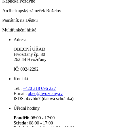
Kaplička Pozdyně
Arcibiskupský zámeček Roželov
Památník na Dědku
Multifunkční hřiště
Adresa
OBECNÍ ÚŘAD
Hvožďany čp. 80
262 44 Hvožďany
IČ: 00242292
Kontakt
Tel.:
+420 318 696 227
E-mail:
obec@hvozdany.cz
ISDS: 4xvbtn7 (datová schránka)
Úřední hodiny
Pondělí:
08:00 - 17:00
Středa:
08:00 - 17:00