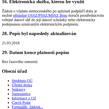
16. Elektronická služba, kterou lze využít
Žádost o výplatu nemocenského po uplynutí podpůrčí doby je
možné
příslušné OSSZ/PSSZ/MSSZ Brno
doručit prostřednictvím
veřejné datové sítě do její datové schránky nebo elektronicky
podepsanou uznávaným elektronickým podpisem.
28. Popis byl naposledy aktualizován
21.03.2018
29. Datum konce platnosti popisu
Bez časového omezení.
Obecní úřad
Struktura OÚ
Úřední deska
Smlouvy
Samospráva
Informace z OZ
Czech Point
Formuláře, žádosti...