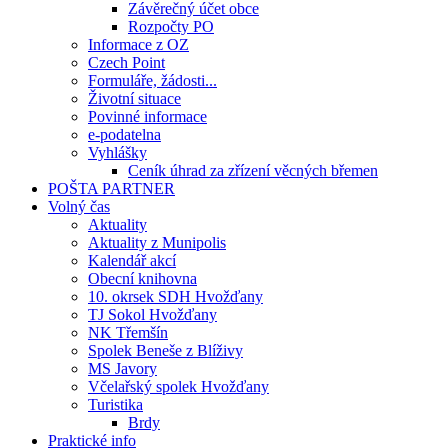
Závěrečný účet obce
Rozpočty PO
Informace z OZ
Czech Point
Formuláře, žádosti...
Životní situace
Povinné informace
e-podatelna
Vyhlášky
Ceník úhrad za zřízení věcných břemen
POŠTA PARTNER
Volný čas
Aktuality
Aktuality z Munipolis
Kalendář akcí
Obecní knihovna
10. okrsek SDH Hvožďany
TJ Sokol Hvožďany
NK Třemšín
Spolek Beneše z Blíživy
MS Javory
Včelařský spolek Hvožďany
Turistika
Brdy
Praktické info