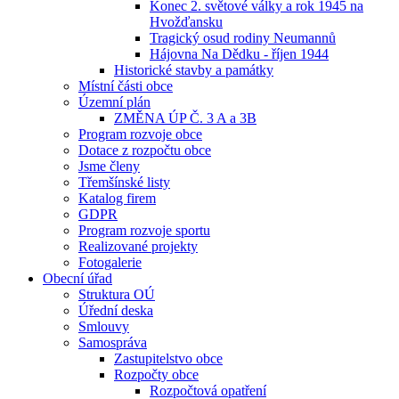
Konec 2. světové války a rok 1945 na
Hvožďansku
Tragický osud rodiny Neumannů
Hájovna Na Dědku - říjen 1944
Historické stavby a památky
Místní části obce
Územní plán
ZMĚNA ÚP Č. 3 A a 3B
Program rozvoje obce
Dotace z rozpočtu obce
Jsme členy
Třemšínské listy
Katalog firem
GDPR
Program rozvoje sportu
Realizované projekty
Fotogalerie
Obecní úřad
Struktura OÚ
Úřední deska
Smlouvy
Samospráva
Zastupitelstvo obce
Rozpočty obce
Rozpočtová opatření