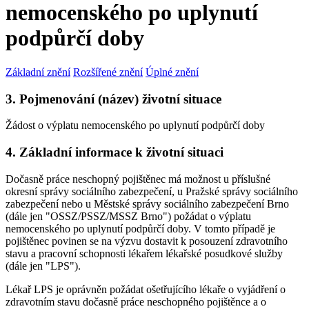
nemocenského po uplynutí
podpůrčí doby
Základní znění
Rozšířené znění
Úplné znění
3. Pojmenování (název) životní situace
Žádost o výplatu nemocenského po uplynutí podpůrčí doby
4. Základní informace k životní situaci
Dočasně práce neschopný pojištěnec má možnost u příslušné
okresní správy sociálního zabezpečení, u Pražské správy sociálního
zabezpečení nebo u Městské správy sociálního zabezpečení Brno
(dále jen "OSSZ/PSSZ/MSSZ Brno") požádat o výplatu
nemocenského po uplynutí podpůrčí doby. V tomto případě je
pojištěnec povinen se na výzvu dostavit k posouzení zdravotního
stavu a pracovní schopnosti lékařem lékařské posudkové služby
(dále jen "LPS").
Lékař LPS je oprávněn požádat ošetřujícího lékaře o vyjádření o
zdravotním stavu dočasně práce neschopného pojištěnce a o