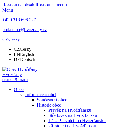
Rovnou na obsah
Rovnou na menu
Menu
+420 318 696 227
podatelna@hvozdany.cz
CZ
Česky
CZ
Česky
EN
English
DE
Deutsch
Hvožďany
okres Příbram
Obec
Informace o obci
Současnost obce
Historie obce
Pravěk na Hvožďansku
Středověk na Hvožďansku
17. - 19. století na Hvožďansku
20. století na Hvožďansku