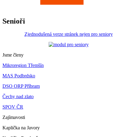
Senioři
Zjednodušená verze stránek nejen pro seniory
Jsme členy
Mikroregion Třemšín
MAS Podbrdsko
DSO ORP Příbram
Čechy nad zlato
SPOV ČR
Zajímavosti
Kaplička na Javory