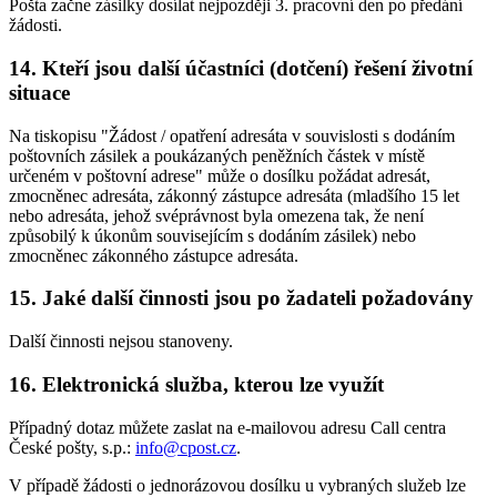
Pošta začne zásilky dosílat nejpozději 3. pracovní den po předání
žádosti.
14. Kteří jsou další účastníci (dotčení) řešení životní
situace
Na tiskopisu "Žádost / opatření adresáta v souvislosti s dodáním
poštovních zásilek a poukázaných peněžních částek v místě
určeném v poštovní adrese" může o dosílku požádat adresát,
zmocněnec adresáta, zákonný zástupce adresáta (mladšího 15 let
nebo adresáta, jehož svéprávnost byla omezena tak, že není
způsobilý k úkonům souvisejícím s dodáním zásilek) nebo
zmocněnec zákonného zástupce adresáta.
15. Jaké další činnosti jsou po žadateli požadovány
Další činnosti nejsou stanoveny.
16. Elektronická služba, kterou lze využít
Případný dotaz můžete zaslat na e-mailovou adresu Call centra
České pošty, s.p.:
info@cpost.cz
.
V případě žádosti o jednorázovou dosílku u vybraných služeb lze