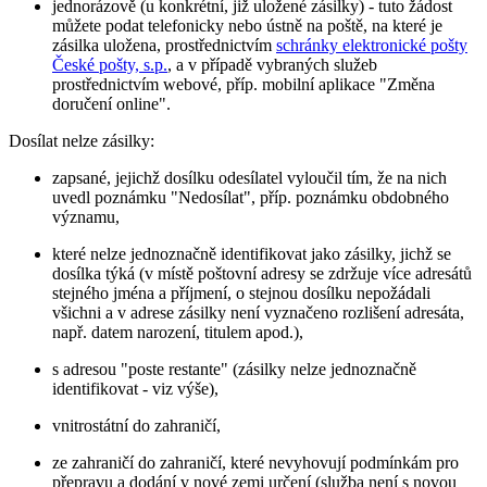
jednorázově (u konkrétní, již uložené zásilky) - tuto žádost
můžete podat telefonicky nebo ústně na poště, na které je
zásilka uložena, prostřednictvím
schránky elektronické pošty
České pošty, s.p.
, a v případě vybraných služeb
prostřednictvím webové, příp. mobilní aplikace "Změna
doručení online".
Dosílat nelze zásilky:
zapsané, jejichž dosílku odesílatel vyloučil tím, že na nich
uvedl poznámku "Nedosílat", příp. poznámku obdobného
významu,
které nelze jednoznačně identifikovat jako zásilky, jichž se
dosílka týká (v místě poštovní adresy se zdržuje více adresátů
stejného jména a příjmení, o stejnou dosílku nepožádali
všichni a v adrese zásilky není vyznačeno rozlišení adresáta,
např. datem narození, titulem apod.),
s adresou "poste restante" (zásilky nelze jednoznačně
identifikovat - viz výše),
vnitrostátní do zahraničí,
ze zahraničí do zahraničí, které nevyhovují podmínkám pro
přepravu a dodání v nové zemi určení (služba není s novou