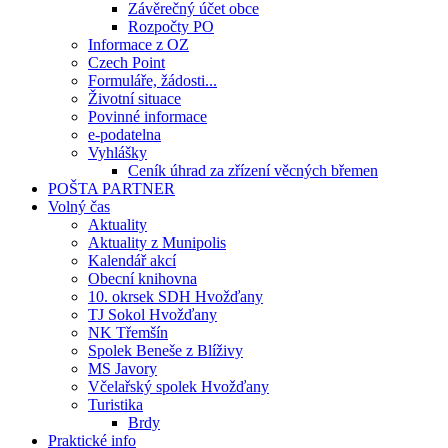
Závěrečný účet obce
Rozpočty PO
Informace z OZ
Czech Point
Formuláře, žádosti...
Životní situace
Povinné informace
e-podatelna
Vyhlášky
Ceník úhrad za zřízení věcných břemen
POŠTA PARTNER
Volný čas
Aktuality
Aktuality z Munipolis
Kalendář akcí
Obecní knihovna
10. okrsek SDH Hvožďany
TJ Sokol Hvožďany
NK Třemšín
Spolek Beneše z Blíživy
MS Javory
Včelařský spolek Hvožďany
Turistika
Brdy
Praktické info