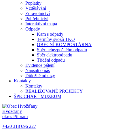
Poplatky
Vzdělávání
Zdravotnictví
Pohřebnictví
Interaktivní mapa
Odpady
Kam s odpady
Termíny svozů TKO
OBECNÍ KOMPOSTÁRNA
Sběr nebezpečného odpadu
Sběr elektroodpadu
Třídění odpadu
Evidence pálení
Napsali o nás
Důležité odkazy
Kontakty
Kontakty
REALIZOVANÉ PROJEKTY
ŠPEJCHAR - MUZEUM
Hvožďany
okres Příbram
+420 318 696 227