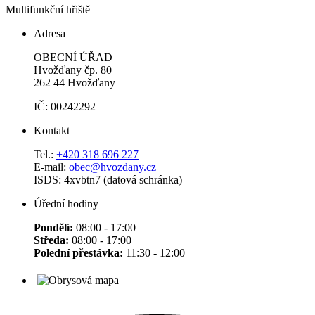
Multifunkční hřiště
Adresa
OBECNÍ ÚŘAD
Hvožďany čp. 80
262 44 Hvožďany
IČ: 00242292
Kontakt
Tel.:
+420 318 696 227
E-mail:
obec@hvozdany.cz
ISDS: 4xvbtn7 (datová schránka)
Úřední hodiny
Pondělí:
08:00 - 17:00
Středa:
08:00 - 17:00
Polední přestávka:
11:30 - 12:00