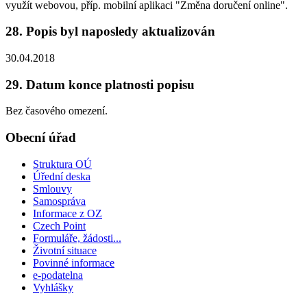
využít webovou, příp. mobilní aplikaci "Změna doručení online".
28. Popis byl naposledy aktualizován
30.04.2018
29. Datum konce platnosti popisu
Bez časového omezení.
Obecní úřad
Struktura OÚ
Úřední deska
Smlouvy
Samospráva
Informace z OZ
Czech Point
Formuláře, žádosti...
Životní situace
Povinné informace
e-podatelna
Vyhlášky