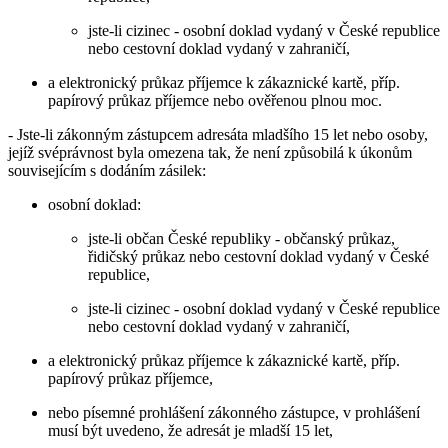
jste-li cizinec - osobní doklad vydaný v České republice
nebo cestovní doklad vydaný v zahraničí,
a elektronický průkaz příjemce k zákaznické kartě, příp.
papírový průkaz příjemce nebo ověřenou plnou moc.
- Jste-li zákonným zástupcem adresáta mladšího 15 let nebo osoby,
jejíž svéprávnost byla omezena tak, že není způsobilá k úkonům
souvisejícím s dodáním zásilek:
osobní doklad:
jste-li občan České republiky - občanský průkaz,
řidičský průkaz nebo cestovní doklad vydaný v České
republice,
jste-li cizinec - osobní doklad vydaný v České republice
nebo cestovní doklad vydaný v zahraničí,
a elektronický průkaz příjemce k zákaznické kartě, příp.
papírový průkaz příjemce,
nebo písemné prohlášení zákonného zástupce, v prohlášení
musí být uvedeno, že adresát je mladší 15 let,