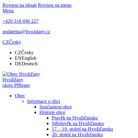
Rovnou na obsah
Rovnou na menu
Menu
+420 318 696 227
podatelna@hvozdany.cz
CZ
Česky
CZ
Česky
EN
English
DE
Deutsch
Hvožďany
okres Příbram
Obec
Informace o obci
Současnost obce
Historie obce
Pravěk na Hvožďansku
Středověk na Hvožďansku
17. - 19. století na Hvožďansku
20. století na Hvožďansku