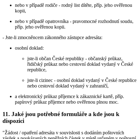
nebo v případě rodiče - rodný list dítěte, příp. jeho ověřenou
kopii,
nebo v případě opatrovníka - pravomocné rozhodnutí soudu,
příp. jeho ověřenou kopii.
- Jste-li zmocněncem zákonného zástupce adresáta:
osobní doklad:
jste-li občan České republiky - občanský průkaz,
řidičský průkaz nebo cestovní doklad vydaný v České
republice,
jste-li cizinec - osobní doklad vydaný v České republice
nebo cestovní doklad vydaný v zahraničí,
a elektronický průkaz příjemce k zákaznické kartě, příp.
papírový průkaz příjemce nebo ověřenou plnou moc.
11. Jaké jsou potřebné formuláře a kde jsou k
dispozici
"Žádost / opatření adresáta v souvislosti s dodáním poštovních
zásilek a poukázaných peněžních částek v místě určeném v poštovní