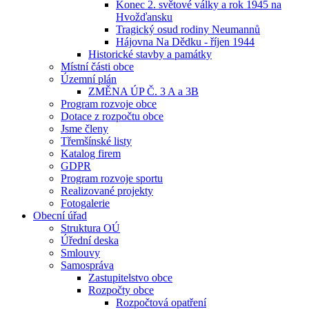
Konec 2. světové války a rok 1945 na
Hvožďansku
Tragický osud rodiny Neumannů
Hájovna Na Dědku - říjen 1944
Historické stavby a památky
Místní části obce
Územní plán
ZMĚNA ÚP Č. 3 A a 3B
Program rozvoje obce
Dotace z rozpočtu obce
Jsme členy
Třemšínské listy
Katalog firem
GDPR
Program rozvoje sportu
Realizované projekty
Fotogalerie
Obecní úřad
Struktura OÚ
Úřední deska
Smlouvy
Samospráva
Zastupitelstvo obce
Rozpočty obce
Rozpočtová opatření