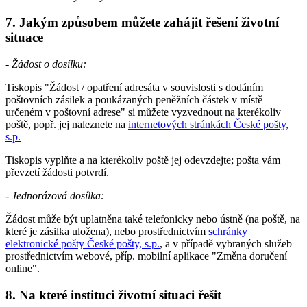
7. Jakým způsobem můžete zahájit řešení životní
situace
- Žádost o dosílku:
Tiskopis "Žádost / opatření adresáta v souvislosti s dodáním
poštovních zásilek a poukázaných peněžních částek v místě
určeném v poštovní adrese" si můžete vyzvednout na kterékoliv
poště, popř. jej naleznete na
internetových stránkách České pošty,
s.p.
Tiskopis vyplňte a na kterékoliv poště jej odevzdejte; pošta vám
převzetí žádosti potvrdí.
-
Jednorázová dosílka:
Žádost může být uplatněna také telefonicky nebo ústně (na poště, na
které je zásilka uložena), nebo prostřednictvím
schránky
elektronické pošty České pošty, s.p.
, a v případě vybraných služeb
prostřednictvím webové, příp. mobilní aplikace "Změna doručení
online".
8. Na které instituci životní situaci řešit