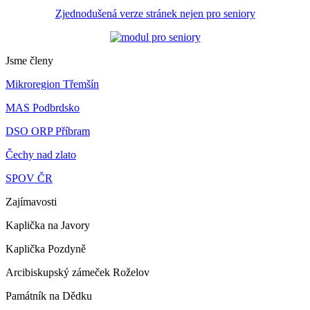
Zjednodušená verze stránek nejen pro seniory
Jsme členy
Mikroregion Třemšín
MAS Podbrdsko
DSO ORP Příbram
Čechy nad zlato
SPOV ČR
Zajímavosti
Kaplička na Javory
Kaplička Pozdyně
Arcibiskupský zámeček Roželov
Památník na Dědku