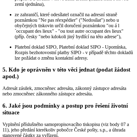
zemí sjednána),
ze zahraničí, které odesílatel označil na adresní straně
poznámkou "Ne pas réexpédier" ("Nedosílat") nebo u
obyčejných tiskovin určil doručení poznámkou "ou á l
´occupant des lieux" - "ou tout autre occupant des lieux"
(příp. česky "nebo kdokoli jiný bydlící na této adrese"),
Platební doklad SIPO, Platební doklad SIPO - Upomínka,
Rozpis bezhotovostní platby SIPO - v případě těchto dokladů
lze požádat o změnu kontaktní adresy.
5. Kdo je oprávněn v této věci jednat (podat žádost
apod.)
Adresát zásilek, zmocněnec adresáta, zákonný zástupce adresáta
nebo zmocněnec zákonného zástupce adresáta.
6. Jaké jsou podmínky a postup pro řešení životní
situace
Vyplnění příslušného samopropisovacího tiskopisu (viz body 07 a
11), jeho předání kterékoliv pobočce České pošty, s.p., a úhrada
stanovené částky za vyřízení.