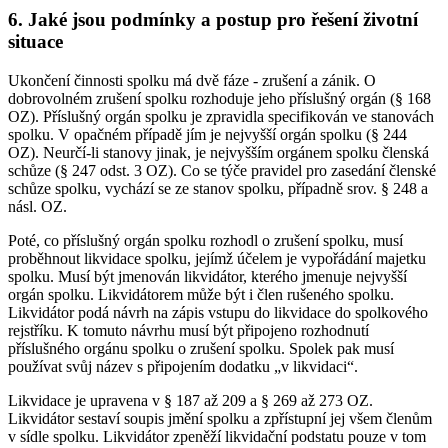
6. Jaké jsou podmínky a postup pro řešení životní
situace
Ukončení činnosti spolku má dvě fáze - zrušení a zánik. O
dobrovolném zrušení spolku rozhoduje jeho příslušný orgán (§ 168
OZ). Příslušný orgán spolku je zpravidla specifikován ve stanovách
spolku. V opačném případě jím je nejvyšší orgán spolku (§ 244
OZ). Neurčí-li stanovy jinak, je nejvyšším orgánem spolku členská
schůze (§ 247 odst. 3 OZ). Co se týče pravidel pro zasedání členské
schůze spolku, vychází se ze stanov spolku, případně srov. § 248 a
násl. OZ.
Poté, co příslušný orgán spolku rozhodl o zrušení spolku, musí
proběhnout likvidace spolku, jejímž účelem je vypořádání majetku
spolku. Musí být jmenován likvidátor, kterého jmenuje nejvyšší
orgán spolku. Likvidátorem může být i člen rušeného spolku.
Likvidátor podá návrh na zápis vstupu do likvidace do spolkového
rejstříku. K tomuto návrhu musí být připojeno rozhodnutí
příslušného orgánu spolku o zrušení spolku. Spolek pak musí
používat svůj název s připojením dodatku „v likvidaci“.
Likvidace je upravena v § 187 až 209 a § 269 až 273 OZ.
Likvidátor sestaví soupis jmění spolku a zpřístupní jej všem členům
v sídle spolku. Likvidátor zpeněží likvidační podstatu pouze v tom