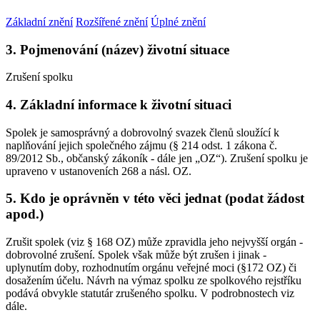
Základní znění
Rozšířené znění
Úplné znění
3. Pojmenování (název) životní situace
Zrušení spolku
4. Základní informace k životní situaci
Spolek je samosprávný a dobrovolný svazek členů sloužící k
naplňování jejich společného zájmu (§ 214 odst. 1 zákona č.
89/2012 Sb., občanský zákoník - dále jen „OZ“). Zrušení spolku je
upraveno v ustanoveních 268 a násl. OZ.
5. Kdo je oprávněn v této věci jednat (podat žádost
apod.)
Zrušit spolek (viz § 168 OZ) může zpravidla jeho nejvyšší orgán -
dobrovolné zrušení. Spolek však může být zrušen i jinak -
uplynutím doby, rozhodnutím orgánu veřejné moci (§172 OZ) či
dosažením účelu. Návrh na výmaz spolku ze spolkového rejstříku
podává obvykle statutár zrušeného spolku. V podrobnostech viz
dále.