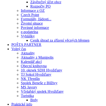
Závěrečný účet obce
Rozpočty PO
Informace z OZ
Czech Point
Formuláře, žádosti...
Životní situace
Povinné informace
e-podatelna
Vyhlášky
Ceník úhrad za zřízení věcných břemen
POŠTA PARTNER
Volný čas
Aktuality
Aktuality z Munipolis
Kalendář akcí
Obecní knihovna
10. okrsek SDH Hvožďany
TJ Sokol Hvožďany
NK Třemšín
Spolek Beneše z Blíživy
MS Javory
Včelařský spolek Hvožďany
Turistika
Brdy
Praktické info