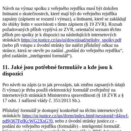
Návrh na výmaz spolku z veřejného rejstříku musí být doložen
listinami o skutečnostech, které mají být do veřejného rejstříku
zapsány (zápisem se rozumí i výmaz), a listinami, které se zakládají
do sbírky listin v souvislosti s tímto zápisem (§ 19 ZVR). Rozsah
požadovaných příloh vyplývá ze ZVR, orientační seznam těchto
příloh pro spolky je k dispozici na následujících internetových
stránkách
https://or.justice.cz/ias/ui/download/prilohy_spolky.pdf
(nebo při vstupu z úvodní stránky lze nalézt příslušný odkaz na
stránce, která se otevře po zadání „podání do veřejného rejstříku“,
před zadáním „inteligentní formulář“).
11. Jaké jsou potřebné formuláře a kde jsou k
dispozici
Pro návrh na zápis (a to jak prvozápis, tak změnu zapsaných údajů
či výmaz) je třeba použít elektronický formulář zveřejněný na
internetových stránkách Ministerstva spravedlnosti (§ 18 ZVR a §
17 odst. 1 nařízení vlády č. 351/2013 Sb.).
Příslušný formulář je dostupný konkrétně na těchto internetových
stránkách:
https://or.justice.cz/ias/iform/index.html;jsessionid=d4swf-
pd9j367FefKcWG2XsG?0
, nebo z úvodní stránky justice.cz -
podání do veřejného rejstříku (formuláře) - inteligentní formulář.