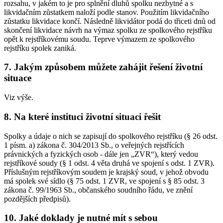
rozsahu, v jakém to je pro splnění dluhů spolku nezbytné a s
likvidačním zůstatkem naloží podle stanov. Použitím likvidačního
zůstatku likvidace končí. Následně likvidátor podá do třiceti dnů od
skončení likvidace návrh na výmaz spolku ze spolkového rejstříku
opět k rejstříkovému soudu. Teprve výmazem ze spolkového
rejstříku spolek zaniká.
7. Jakým způsobem můžete zahájit řešení životní
situace
Viz výše.
8. Na které instituci životní situaci řešit
Spolky a údaje o nich se zapisují do spolkového rejstříku (§ 26 odst.
1 písm. a) zákona č. 304/2013 Sb., o veřejných rejstřících
právnických a fyzických osob - dále jen „ZVR“), který vedou
rejstříkové soudy (§ 1 odst. 4 věta druhá ve spojení s odst. 1 ZVR).
Příslušným rejstříkovým soudem je krajský soud, v jehož obvodu
má spolek své sídlo (§ 75 odst. 1 ZVR, ve spojení s § 85 odst. 3
zákona č. 99/1963 Sb., občanského soudního řádu, ve znění
pozdějších předpisů).
10. Jaké doklady je nutné mít s sebou