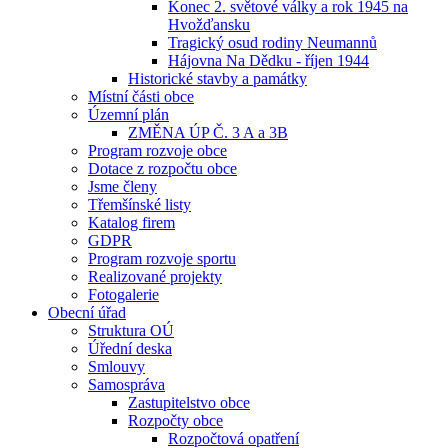
Konec 2. světové války a rok 1945 na
Hvožďansku
Tragický osud rodiny Neumannů
Hájovna Na Dědku - říjen 1944
Historické stavby a památky
Místní části obce
Územní plán
ZMĚNA ÚP Č. 3 A a 3B
Program rozvoje obce
Dotace z rozpočtu obce
Jsme členy
Třemšínské listy
Katalog firem
GDPR
Program rozvoje sportu
Realizované projekty
Fotogalerie
Obecní úřad
Struktura OÚ
Úřední deska
Smlouvy
Samospráva
Zastupitelstvo obce
Rozpočty obce
Rozpočtová opatření