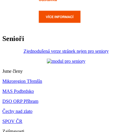
Senioři
Zjednodušená verze stránek nejen pro seniory
Jsme členy
Mikroregion Třemšín
MAS Podbrdsko
DSO ORP Příbram
Čechy nad zlato
SPOV ČR
Zajímavosti