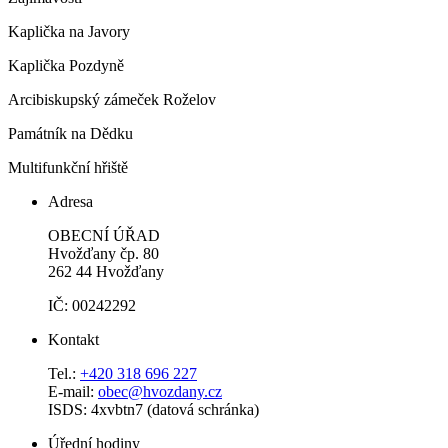
Kaplička na Javory
Kaplička Pozdyně
Arcibiskupský zámeček Roželov
Památník na Dědku
Multifunkční hřiště
Adresa
OBECNÍ ÚŘAD
Hvožďany čp. 80
262 44 Hvožďany
IČ: 00242292
Kontakt
Tel.:
+420 318 696 227
E-mail:
obec@hvozdany.cz
ISDS: 4xvbtn7 (datová schránka)
Úřední hodiny