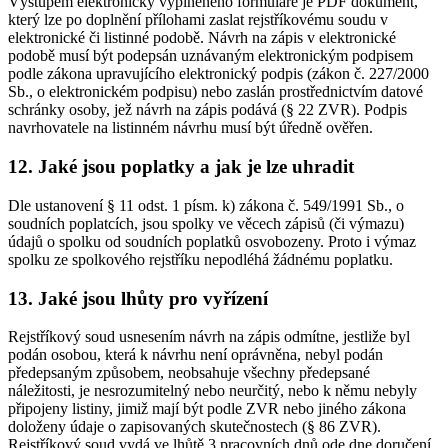
Výstupem elektronicky vyplněného formuláře je PDF dokument,
který lze po doplnění přílohami zaslat rejstříkovému soudu v
elektronické či listinné podobě. Návrh na zápis v elektronické
podobě musí být podepsán uznávaným elektronickým podpisem
podle zákona upravujícího elektronický podpis (zákon č. 227/2000
Sb., o elektronickém podpisu) nebo zaslán prostřednictvím datové
schránky osoby, jež návrh na zápis podává (§ 22 ZVR). Podpis
navrhovatele na listinném návrhu musí být úředně ověřen.
12. Jaké jsou poplatky a jak je lze uhradit
Dle ustanovení § 11 odst. 1 písm. k) zákona č. 549/1991 Sb., o
soudních poplatcích, jsou spolky ve věcech zápisů (či výmazu)
údajů o spolku od soudních poplatků osvobozeny. Proto i výmaz
spolku ze spolkového rejstříku nepodléhá žádnému poplatku.
13. Jaké jsou lhůty pro vyřízení
Rejstříkový soud usnesením návrh na zápis odmítne, jestliže byl
podán osobou, která k návrhu není oprávněna, nebyl podán
předepsaným způsobem, neobsahuje všechny předepsané
náležitosti, je nesrozumitelný nebo neurčitý, nebo k němu nebyly
připojeny listiny, jimiž mají být podle ZVR nebo jiného zákona
doloženy údaje o zapisovaných skutečnostech (§ 86 ZVR).
Rejstříkový soud vydá ve lhůtě 3 pracovních dnů ode dne doručení