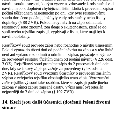
návrhu soudu usnesení, kterým vyzve navrhovatele k odstranění vad
návrhu nebo k doplnění chybějících listin. Lhůta k provedení zápisu
počíná běžet dnem následujícím po dni, kdy bylo rejstříkovému
soudu doručeno podání, jímž byly vady odstraněny nebo listiny
doplněny (§ 88 ZVR). Pokud nebyl návrh na zápis odmítnut,
rejstříkový soud zkoumá, zda údaje o skutečnostech, které se do
spolkového rejstříku zapisují, vyplývají z listin, které mají být k
návrhu doloženy.
Rejstříkový soud provede zápis nebo rozhodne o návrhu usnesením.
Pokud výmaz do třiceti dnů od podání návrhu na zápis a v této lhůtě
není ani vydáno rozhodnutí o odmítnutí zápisu, považuje se výmaz
za provedený rejstříku třicátým dnem od podání návrhu (§ 226 odst.
3 OZ). Rejstříkový soud promítne zápis do 2 pracovních dnů ode
dne, kdy se takový zápis považuje za provedený (§ 98 odst. 2
ZVR). Rejstříkový soud vyrozumí účastníky o provedení zasláním
výpisu z veřejného rejstříku obsahujícího tento zápis. Vyrozumění
zašle rejstříkový soud také osobám, které se zapisují podle jiného
zákona v rámci zápisu zapsané osoby. Výpis musí být odeslán
nejpozději do 3 dnů od zápisu (§ 102 ZVR).
14. Kteří jsou další účastníci (dotčení) řešení životní
situace