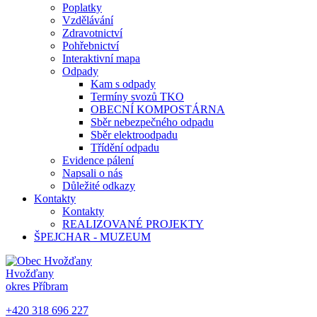
Poplatky
Vzdělávání
Zdravotnictví
Pohřebnictví
Interaktivní mapa
Odpady
Kam s odpady
Termíny svozů TKO
OBECNÍ KOMPOSTÁRNA
Sběr nebezpečného odpadu
Sběr elektroodpadu
Třídění odpadu
Evidence pálení
Napsali o nás
Důležité odkazy
Kontakty
Kontakty
REALIZOVANÉ PROJEKTY
ŠPEJCHAR - MUZEUM
Hvožďany
okres Příbram
+420 318 696 227