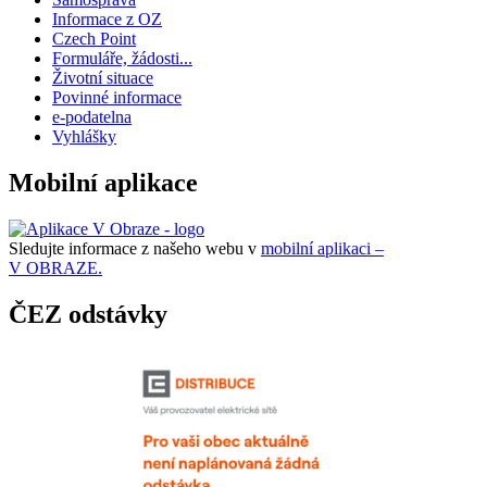
Informace z OZ
Czech Point
Formuláře, žádosti...
Životní situace
Povinné informace
e-podatelna
Vyhlášky
Mobilní aplikace
Sledujte informace z našeho webu v
mobilní aplikaci –
V OBRAZE.
ČEZ odstávky