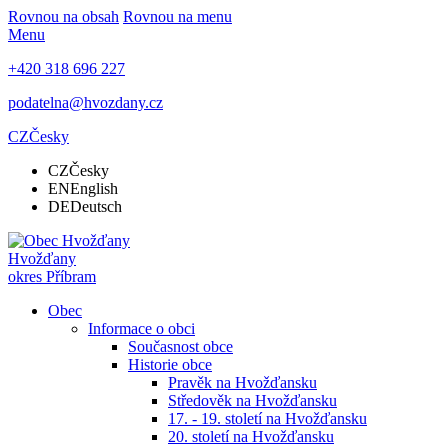
Rovnou na obsah
Rovnou na menu
Menu
+420 318 696 227
podatelna@hvozdany.cz
CZ
Česky
CZ
Česky
EN
English
DE
Deutsch
Hvožďany
okres Příbram
Obec
Informace o obci
Současnost obce
Historie obce
Pravěk na Hvožďansku
Středověk na Hvožďansku
17. - 19. století na Hvožďansku
20. století na Hvožďansku