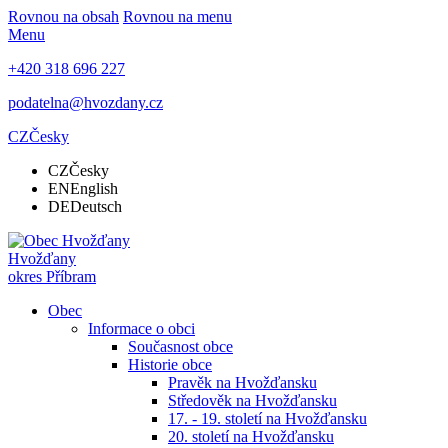
Rovnou na obsah
Rovnou na menu
Menu
+420 318 696 227
podatelna@hvozdany.cz
CZ
Česky
CZ
Česky
EN
English
DE
Deutsch
Hvožďany
okres Příbram
Obec
Informace o obci
Současnost obce
Historie obce
Pravěk na Hvožďansku
Středověk na Hvožďansku
17. - 19. století na Hvožďansku
20. století na Hvožďansku