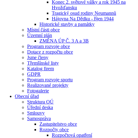
Konec 2. světové války a rok 1945 na
Hvožďansku
Tragický osud rodiny Neumannů
Hájovna Na Dědku - říjen 1944
Historické stavby a památky
Místní části obce
Územní plán
ZMĚNA ÚP Č. 3 A a 3B
Program rozvoje obce
Dotace z rozpočtu obce
Jsme členy
Třemšínské listy
Katalog firem
GDPR
Program rozvoje sportu
Realizované projekty
Fotogalerie
Obecní úřad
Struktura OÚ
Úřední deska
Smlouvy
Samospráva
Zastupitelstvo obce
Rozpočty obce
Rozpočtová opatření