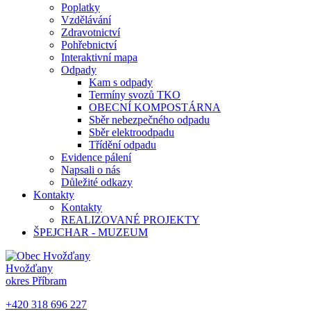
Poplatky
Vzdělávání
Zdravotnictví
Pohřebnictví
Interaktivní mapa
Odpady
Kam s odpady
Termíny svozů TKO
OBECNÍ KOMPOSTÁRNA
Sběr nebezpečného odpadu
Sběr elektroodpadu
Třídění odpadu
Evidence pálení
Napsali o nás
Důležité odkazy
Kontakty
Kontakty
REALIZOVANÉ PROJEKTY
ŠPEJCHAR - MUZEUM
Hvožďany
okres Příbram
+420 318 696 227