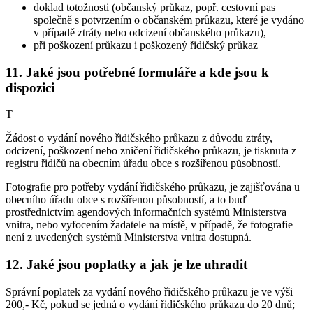
doklad totožnosti (občanský průkaz, popř. cestovní pas
společně s potvrzením o občanském průkazu, které je vydáno
v případě ztráty nebo odcizení občanského průkazu),
při poškození průkazu i poškozený řidičský průkaz
11. Jaké jsou potřebné formuláře a kde jsou k
dispozici
T
Žádost o vydání nového řidičského průkazu z důvodu ztráty,
odcizení, poškození nebo zničení řidičského průkazu, je tisknuta z
registru řidičů na obecním úřadu obce s rozšířenou působností.
Fotografie pro potřeby vydání řidičského průkazu, je zajišťována u
obecního úřadu obce s rozšířenou působností, a to buď
prostřednictvím agendových informačních systémů Ministerstva
vnitra, nebo vyfocením žadatele na místě, v případě, že fotografie
není z uvedených systémů Ministerstva vnitra dostupná.
12. Jaké jsou poplatky a jak je lze uhradit
Správní poplatek za vydání nového řidičského průkazu je ve výši
200,- Kč, pokud se jedná o vydání řidičského průkazu do 20 dnů;