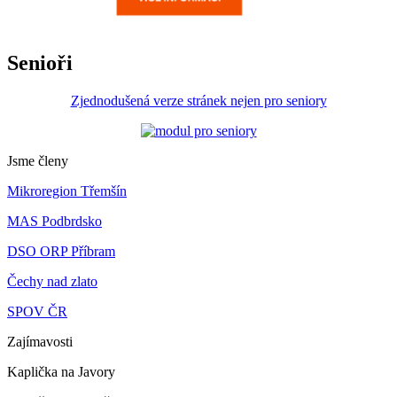
Senioři
Zjednodušená verze stránek nejen pro seniory
Jsme členy
Mikroregion Třemšín
MAS Podbrdsko
DSO ORP Příbram
Čechy nad zlato
SPOV ČR
Zajímavosti
Kaplička na Javory