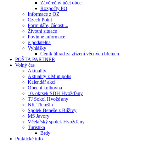
Závěrečný účet obce
Rozpočty PO
Informace z OZ
Czech Point
Formuláře, žádosti...
Životní situace
Povinné informace
e-podatelna
Vyhlášky
Ceník úhrad za zřízení věcných břemen
POŠTA PARTNER
Volný čas
Aktuality
Aktuality z Munipolis
Kalendář akcí
Obecní knihovna
10. okrsek SDH Hvožďany
TJ Sokol Hvožďany
NK Třemšín
Spolek Beneše z Blíživy
MS Javory
Včelařský spolek Hvožďany
Turistika
Brdy
Praktické info