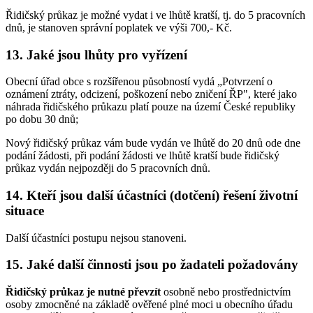
Řidičský průkaz je možné vydat i ve lhůtě kratší, tj. do 5 pracovních
dnů, je stanoven správní poplatek ve výši 700,- Kč.
13. Jaké jsou lhůty pro vyřízení
Obecní úřad obce s rozšířenou působností vydá „Potvrzení o
oznámení ztráty, odcizení, poškození nebo zničení ŘP", které jako
náhrada řidičského průkazu platí pouze na území České republiky
po dobu 30 dnů;
Nový řidičský průkaz vám bude vydán ve lhůtě do 20 dnů ode dne
podání žádosti, při podání žádosti ve lhůtě kratší bude řidičský
průkaz vydán nejpozději do 5 pracovních dnů.
14. Kteří jsou další účastníci (dotčení) řešení životní
situace
Další účastníci postupu nejsou stanoveni.
15. Jaké další činnosti jsou po žadateli požadovány
Řidičský průkaz je nutné převzít
osobně nebo prostřednictvím
osoby zmocněné na základě ověřené plné moci u obecního úřadu