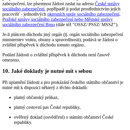
zabezpečení, lze písemnou žádost zaslat na adresu
České správy
sociálního zabezpečení
, popřípadě ji podat prostřednictvím jejích
pracovišť - jednotlivých
okresních správ sociálního zabezpečení,
Pražské správy sociálního zabezpečení nebo Městské správy
sociálního zabezpečení Brno
(dále též "OSSZ/ PSSZ/ MSSZ").
Je-li plátcem důchodu jiný orgán (tj. orgán sociálního zabezpečení
ministerstev vnitra, obrany a spravedlnosti), podává se žádost o
zvláštní příspěvek k důchodu tomuto orgánu.
Podání žádosti o zvláštní příspěvek k důchodu není časově
omezeno.
10. Jaké doklady je nutné mít s sebou
Při uplatnění žádosti a pro prokázání českého státního občanství je
nutné mít k dispozici některý z těchto dokladů:
platný občanský průkaz,
platný cestovní pas České republiky,
ověřený doklad (osvědčení) o státním občanství České
republiky.