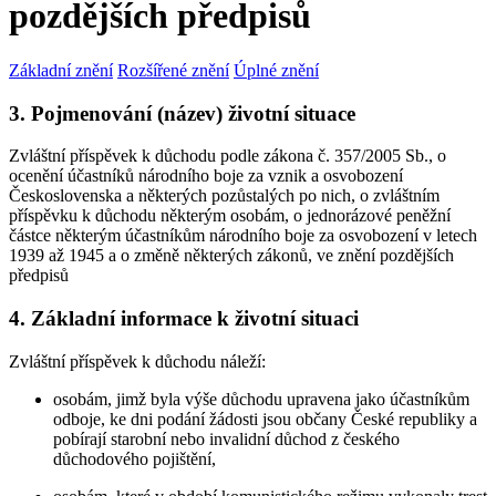
pozdějších předpisů
Základní znění
Rozšířené znění
Úplné znění
3. Pojmenování (název) životní situace
Zvláštní příspěvek k důchodu podle zákona č. 357/2005 Sb., o
ocenění účastníků národního boje za vznik a osvobození
Československa a některých pozůstalých po nich, o zvláštním
příspěvku k důchodu některým osobám, o jednorázové peněžní
částce některým účastníkům národního boje za osvobození v letech
1939 až 1945 a o změně některých zákonů, ve znění pozdějších
předpisů
4. Základní informace k životní situaci
Zvláštní příspěvek k důchodu náleží:
osobám, jimž byla výše důchodu upravena jako účastníkům
odboje, ke dni podání žádosti jsou občany České republiky a
pobírají starobní nebo invalidní důchod z českého
důchodového pojištění,