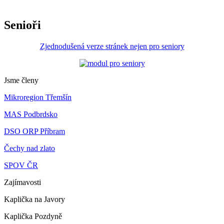
Senioři
Zjednodušená verze stránek nejen pro seniory
Jsme členy
Mikroregion Třemšín
MAS Podbrdsko
DSO ORP Příbram
Čechy nad zlato
SPOV ČR
Zajímavosti
Kaplička na Javory
Kaplička Pozdyně