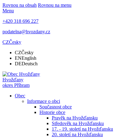
Rovnou na obsah
Rovnou na menu
Menu
+420 318 696 227
podatelna@hvozdany.cz
CZ
Česky
CZ
Česky
EN
English
DE
Deutsch
Hvožďany
okres Příbram
Obec
Informace o obci
Současnost obce
Historie obce
Pravěk na Hvožďansku
Středověk na Hvožďansku
17. - 19. století na Hvožďansku
20. století na Hvožďansku