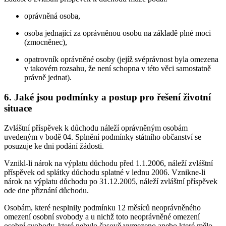
oprávněná osoba,
osoba jednající za oprávněnou osobu na základě plné moci
(zmocněnec),
opatrovník oprávněné osoby (jejíž svéprávnost byla omezena
v takovém rozsahu, že není schopna v této věci samostatně
právně jednat).
6. Jaké jsou podmínky a postup pro řešení životní
situace
Zvláštní příspěvek k důchodu náleží oprávněným osobám
uvedeným v bodě 04. Splnění podmínky státního občanství se
posuzuje ke dni podání žádosti.
Vznikl-li nárok na výplatu důchodu před 1.1.2006, náleží zvláštní
příspěvek od splátky důchodu splatné v lednu 2006. Vznikne-li
nárok na výplatu důchodu po 31.12.2005, náleží zvláštní příspěvek
ode dne přiznání důchodu.
Osobám, které nesplnily podmínku 12 měsíců neoprávněného
omezení osobní svobody a u nichž toto neoprávněné omezení
osobní svobody, které nebylo časově vymezeno anebo které mělo