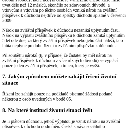
trvat déle než 12 měsíců, skončilo ze zdravotních důvodů, a
vdovcům a vdovám po těchto osobách vzniká nárok na zvláštní
příspěvek k důchodu nejdříve od splátky důchodu splatné v červenci
2009.
Nárok na zvláštní příspěvek k důchodu nezaniká uplynutím času.
Nárok na výplatu zvláštního příspěvku k důchodu zaniká uplynutím
5 let ode dne, za který zvláštní příspěvek nebo jeho část náleží; tato
lhůta neplyne po dobu řízení o zvláštním příspěvku k důchodu.
Při souběhu nároků (tj. v případě, že žadatel by měl nárok na
zvláštní příspěvek k důchodu z více různých důvodů) se vyplácí
pouze jeden zvláštní příspěvek, a to ten, který je vyšší.
7. Jakým způsobem můžete zahájit řešení životní
situace
Řízení lze zahájit pouze na podkladě písemné žádosti podané
některou z osob uvedených v bodě 05.
8. Na které instituci životní situaci řešit
Je-li plátcem důchodu, jehož výplatou je vznik nároku na zvláštní
příspěvek k důchodu podmíněn, Česká správa sociálního