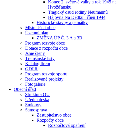
Konec 2. světové války a rok 1945 na
Hvožďansku
Tragický osud rodiny Neumannů
Hájovna Na Dědku - říjen 1944
Historické stavby a památky
Místní části obce
Územní plán
ZMĚNA ÚP Č. 3 A a 3B
Program rozvoje obce
Dotace z rozpočtu obce
Jsme členy
Třemšínské listy
Katalog firem
GDPR
Program rozvoje sportu
Realizované projekty
Fotogalerie
Obecní úřad
Struktura OÚ
Úřední deska
Smlouvy
Samospráva
Zastupitelstvo obce
Rozpočty obce
Rozpočtová opatření