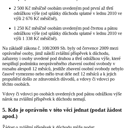
2 500 Kč měsíčně osobám uvedeným pod první až třetí
odrážkou výše (od splátky důchodu splatné v lednu 2010 ve
výši 2 676 Kč měsíčně),
1 250 Kč měsíčně osobám uvedeným pod čtvrtou a pátou
odrážkou výše (od splátky důchodu splatné v lednu 2010 ve
výši 1 338 Kč měsíčně).
Na základě zákona č. 108/2009 Sb. byly od července 2009 mezi
oprávněné osoby, jimž náleží zvláštní příspěvek k důchodu,
zařazeny i osoby uvedené pod druhou a třetí odrážkou výše, které
nesplňují podmínku neoprávněného zbavení osobní svobody v
rozsahu alespoň 12 měsíců, jestliže zbavení osobní svobody nebylo
časově vymezeno nebo mělo trvat déle než 12 měsíců a k jejich
propuštění došlo ze zdravotních důvodů, a vdovy či vdovci po
těchto osobách.
Vdovy či vdovci po osobách uvedených pod pátou odrážkou výše
nárok na zvláštní příspěvek k důchodu nemají.
5. Kdo je oprávněn v této věci jednat (podat žádost
apod.)
Žádost o zvláštní příspěvek k důchodu může podat: