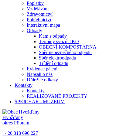
Poplatky
Vzdělávání
Zdravotnictví
Pohřebnictví
Interaktivní mapa
Odpady
Kam s odpady
Termíny svozů TKO
OBECNÍ KOMPOSTÁRNA
Sběr nebezpečného odpadu
Sběr elektroodpadu
Třídění odpadu
Evidence pálení
Napsali o nás
Důležité odkazy
Kontakty
Kontakty
REALIZOVANÉ PROJEKTY
ŠPEJCHAR - MUZEUM
Hvožďany
okres Příbram
+420 318 696 227