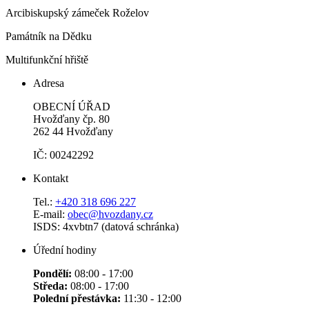
Arcibiskupský zámeček Roželov
Památník na Dědku
Multifunkční hřiště
Adresa
OBECNÍ ÚŘAD
Hvožďany čp. 80
262 44 Hvožďany
IČ: 00242292
Kontakt
Tel.:
+420 318 696 227
E-mail:
obec@hvozdany.cz
ISDS: 4xvbtn7 (datová schránka)
Úřední hodiny
Pondělí:
08:00 - 17:00
Středa:
08:00 - 17:00
Polední přestávka:
11:30 - 12:00