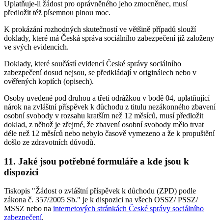
Uplatňuje-li žádost pro oprávněného jeho zmocněnec, musí
předložit též písemnou plnou moc.
K prokázání rozhodných skutečností ve většině případů slouží
doklady, které má Česká správa sociálního zabezpečení již založeny
ve svých evidencích.
Doklady, které součástí evidencí České správy sociálního
zabezpečení dosud nejsou, se předkládají v originálech nebo v
ověřených kopiích (opisech).
Osoby uvedené pod druhou a třetí odrážkou v bodě 04, uplatňující
nárok na zvláštní příspěvek k důchodu z titulu nezákonného zbavení
osobní svobody v rozsahu kratším než 12 měsíců, musí předložit
doklad, z něhož je zřejmé, že zbavení osobní svobody mělo trvat
déle než 12 měsíců nebo nebylo časově vymezeno a že k propuštění
došlo ze zdravotních důvodů.
11. Jaké jsou potřebné formuláře a kde jsou k
dispozici
Tiskopis "Žádost o zvláštní příspěvek k důchodu (ZPD) podle
zákona č. 357/2005 Sb." je k dispozici na všech OSSZ/ PSSZ/
MSSZ nebo na
internetových stránkách České správy sociálního
zabezpečení
.