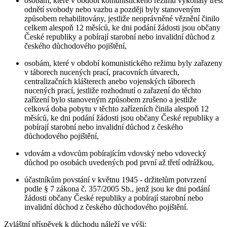
osobám, které v období komunistického režimu vykonaly trest
odnětí svobody nebo vazbu a později byly stanoveným
způsobem rehabilitovány, jestliže neoprávněné věznění činilo
celkem alespoň 12 měsíců, ke dni podání žádosti jsou občany
České republiky a pobírají starobní nebo invalidní důchod z
českého důchodového pojištění,
osobám, které v období komunistického režimu byly zařazeny
v táborech nucených prací, pracovních útvarech,
centralizačních klášterech anebo vojenských táborech
nucených prací, jestliže rozhodnutí o zařazení do těchto
zařízení bylo stanoveným způsobem zrušeno a jestliže
celková doba pobytu v těchto zařízeních činila alespoň 12
měsíců, ke dni podání žádosti jsou občany České republiky a
pobírají starobní nebo invalidní důchod z českého
důchodového pojištění,
vdovám a vdovcům pobírajícím vdovský nebo vdovecký
důchod po osobách uvedených pod první až třetí odrážkou,
účastníkům povstání v květnu 1945 - držitelům potvrzení
podle § 7 zákona č. 357/2005 Sb., jenž jsou ke dni podání
žádosti občany České republiky a pobírají starobní nebo
invalidní důchod z českého důchodového pojištění.
Zvláštní příspěvek k důchodu náleží ve výši: