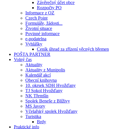
Závěrečný účet obce
Rozpočty PO
Informace z OZ
Czech Point
Formuláře, žádosti...
Životní situace
Povinné informace
e-podatelna
Vyhlášky
Ceník úhrad za zřízení věcných břemen
POŠTA PARTNER
Volný čas
Aktuality
Aktuality z Munipolis
Kalendář akcí
Obecní knihovna
10. okrsek SDH Hvožďany
TJ Sokol Hvožďany
NK Třemšín
Spolek Beneše z Blíživy
MS Javory
Včelařský spolek Hvožďany
Turistika
Brdy
Praktické info