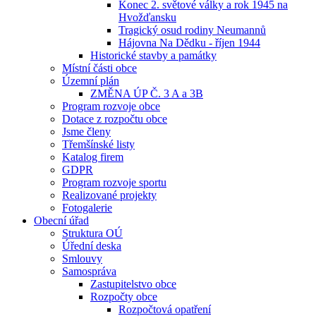
Konec 2. světové války a rok 1945 na
Hvožďansku
Tragický osud rodiny Neumannů
Hájovna Na Dědku - říjen 1944
Historické stavby a památky
Místní části obce
Územní plán
ZMĚNA ÚP Č. 3 A a 3B
Program rozvoje obce
Dotace z rozpočtu obce
Jsme členy
Třemšínské listy
Katalog firem
GDPR
Program rozvoje sportu
Realizované projekty
Fotogalerie
Obecní úřad
Struktura OÚ
Úřední deska
Smlouvy
Samospráva
Zastupitelstvo obce
Rozpočty obce
Rozpočtová opatření