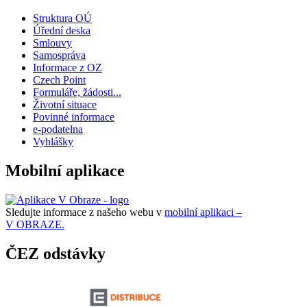
Struktura OÚ
Úřední deska
Smlouvy
Samospráva
Informace z OZ
Czech Point
Formuláře, žádosti...
Životní situace
Povinné informace
e-podatelna
Vyhlášky
Mobilní aplikace
Sledujte informace z našeho webu v
mobilní aplikaci –
V OBRAZE.
ČEZ odstávky