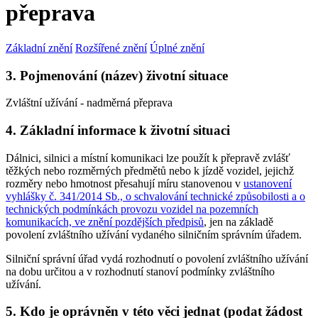
přeprava
Základní znění
Rozšířené znění
Úplné znění
3. Pojmenování (název) životní situace
Zvláštní užívání - nadměrná přeprava
4. Základní informace k životní situaci
Dálnici, silnici a místní komunikaci lze použít k přepravě zvlášť
těžkých nebo rozměrných předmětů nebo k jízdě vozidel, jejichž
rozměry nebo hmotnost přesahují míru stanovenou v
ustanovení
vyhlášky č. 341/2014 Sb., o schvalování technické způsobilosti a o
technických podmínkách provozu vozidel na pozemních
komunikacích, ve znění pozdějších předpisů
, jen na základě
povolení zvláštního užívání vydaného silničním správním úřadem.
Silniční správní úřad vydá rozhodnutí o povolení zvláštního užívání
na dobu určitou a v rozhodnutí stanoví podmínky zvláštního
užívání.
5. Kdo je oprávněn v této věci jednat (podat žádost