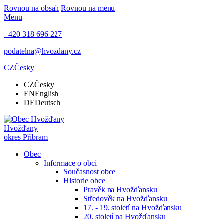
Rovnou na obsah
Rovnou na menu
Menu
+420 318 696 227
podatelna@hvozdany.cz
CZ
Česky
CZ
Česky
EN
English
DE
Deutsch
Hvožďany
okres Příbram
Obec
Informace o obci
Současnost obce
Historie obce
Pravěk na Hvožďansku
Středověk na Hvožďansku
17. - 19. století na Hvožďansku
20. století na Hvožďansku