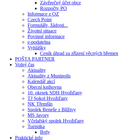
Závěrečný účet obce
Rozpočty PO
Informace z OZ
Czech Point
Formuláře, žádosti...
Životní situace
Povinné informace
e-podatelna
Vyhlášky
Ceník úhrad za zřízení věcných břemen
POŠTA PARTNER
Volný čas
Aktuality
Aktuality z Munipolis
Kalendář akcí
Obecní knihovna
10. okrsek SDH Hvožďany
TJ Sokol Hvožďany
NK Třemšín
Spolek Beneše z Blíživy
MS Javory
Včelařský spolek Hvožďany
Turistika
Brdy
Praktické info