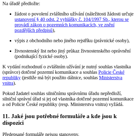
Na úřadě předložte:
žádost o povolení zvláštního užívání (náležitosti žádosti určuje
ustanovení § 40 odst. 2 vyhlášky č. 104/1997 Sb., kterou se
provádí zákon o pozemních komunikacích, ve znění
pozdějších předpisů
),
výpis z obchodního nebo jiného rejstříku (právnické osoby),
živnostenský list nebo jiný průkaz živnostenského oprávnění
(podnikající fyzické osoby).
K vydání rozhodnutí o zvláštním užívání je nutný souhlas vlastníka
(správce) dotčené pozemní komunikace a souhlas
Policie České
republiky
(jestliže má být použito dálnice, souhlas
Ministerstva
vnitra
).
Pokud žadatel souhlas silničnímu správnímu úřadu nepředloží,
silniční správní úřad si jej od vlastníka dotčené pozemní komunikace
a od Policie České republiky (resp. Ministerstva vnitra) vyžádá.
11. Jaké jsou potřebné formuláře a kde jsou k
dispozici
Předepsané formuláře nejsou stanoveny.