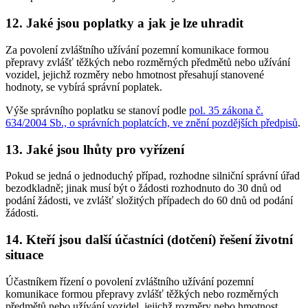
12. Jaké jsou poplatky a jak je lze uhradit
Za povolení zvláštního užívání pozemní komunikace formou
přepravy zvlášť těžkých nebo rozměrných předmětů nebo užívání
vozidel, jejichž rozměry nebo hmotnost přesahují stanovené
hodnoty, se vybírá správní poplatek.
Výše správního poplatku se stanoví podle
pol. 35 zákona č.
634/2004 Sb., o správních poplatcích, ve znění pozdějších předpisů
.
13. Jaké jsou lhůty pro vyřízení
Pokud se jedná o jednoduchý případ, rozhodne silniční správní úřad
bezodkladně; jinak musí být o žádosti rozhodnuto do 30 dnů od
podání žádosti, ve zvlášť složitých případech do 60 dnů od podání
žádosti.
14. Kteří jsou další účastníci (dotčení) řešení životní
situace
Účastníkem řízení o povolení zvláštního užívání pozemní
komunikace formou přepravy zvlášť těžkých nebo rozměrných
předmětů nebo užívání vozidel, jejichž rozměry nebo hmotnost