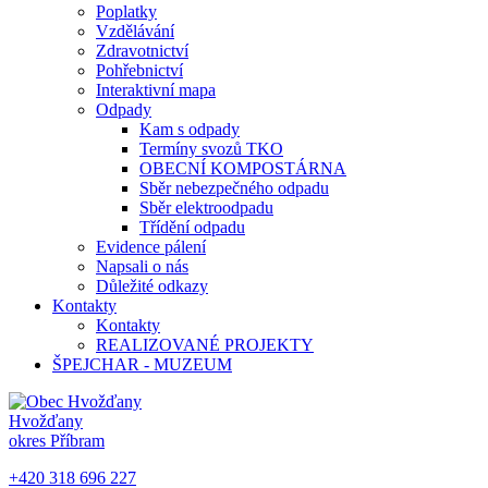
Poplatky
Vzdělávání
Zdravotnictví
Pohřebnictví
Interaktivní mapa
Odpady
Kam s odpady
Termíny svozů TKO
OBECNÍ KOMPOSTÁRNA
Sběr nebezpečného odpadu
Sběr elektroodpadu
Třídění odpadu
Evidence pálení
Napsali o nás
Důležité odkazy
Kontakty
Kontakty
REALIZOVANÉ PROJEKTY
ŠPEJCHAR - MUZEUM
Hvožďany
okres Příbram
+420 318 696 227