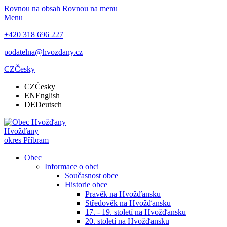
Rovnou na obsah
Rovnou na menu
Menu
+420 318 696 227
podatelna@hvozdany.cz
CZ
Česky
CZ
Česky
EN
English
DE
Deutsch
Hvožďany
okres Příbram
Obec
Informace o obci
Současnost obce
Historie obce
Pravěk na Hvožďansku
Středověk na Hvožďansku
17. - 19. století na Hvožďansku
20. století na Hvožďansku