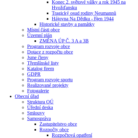
Konec 2. světové války a rok 1945 na
Hvožďansku
Tragický osud rodiny Neumannů
Hájovna Na Dědku - říjen 1944
Historické stavby a památky
Místní části obce
Územní plán
ZMĚNA ÚP Č. 3 A a 3B
Program rozvoje obce
Dotace z rozpočtu obce
Jsme členy
Třemšínské listy
Katalog firem
GDPR
Program rozvoje sportu
Realizované projekty
Fotogalerie
Obecní úřad
Struktura OÚ
Úřední deska
Smlouvy
Samospráva
Zastupitelstvo obce
Rozpočty obce
Rozpočtová opatření