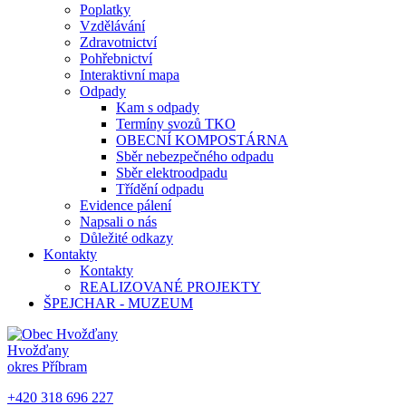
Poplatky
Vzdělávání
Zdravotnictví
Pohřebnictví
Interaktivní mapa
Odpady
Kam s odpady
Termíny svozů TKO
OBECNÍ KOMPOSTÁRNA
Sběr nebezpečného odpadu
Sběr elektroodpadu
Třídění odpadu
Evidence pálení
Napsali o nás
Důležité odkazy
Kontakty
Kontakty
REALIZOVANÉ PROJEKTY
ŠPEJCHAR - MUZEUM
Hvožďany
okres Příbram
+420 318 696 227