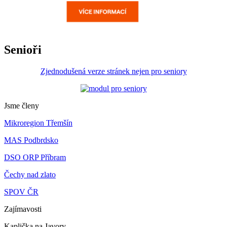
Senioři
Zjednodušená verze stránek nejen pro seniory
Jsme členy
Mikroregion Třemšín
MAS Podbrdsko
DSO ORP Příbram
Čechy nad zlato
SPOV ČR
Zajímavosti
Kaplička na Javory