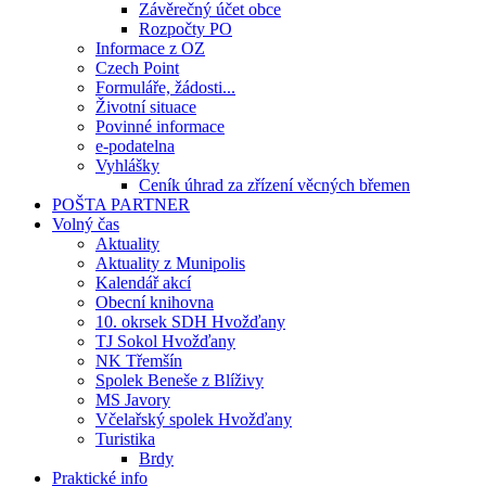
Závěrečný účet obce
Rozpočty PO
Informace z OZ
Czech Point
Formuláře, žádosti...
Životní situace
Povinné informace
e-podatelna
Vyhlášky
Ceník úhrad za zřízení věcných břemen
POŠTA PARTNER
Volný čas
Aktuality
Aktuality z Munipolis
Kalendář akcí
Obecní knihovna
10. okrsek SDH Hvožďany
TJ Sokol Hvožďany
NK Třemšín
Spolek Beneše z Blíživy
MS Javory
Včelařský spolek Hvožďany
Turistika
Brdy
Praktické info