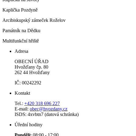
Kaplička Pozdyně
Arcibiskupský zámeček Roželov
Památník na Dědku
Multifunkční hřiště
Adresa
OBECNÍ ÚŘAD
Hvožďany čp. 80
262 44 Hvožďany
IČ: 00242292
Kontakt
Tel.:
+420 318 696 227
E-mail:
obec@hvozdany.cz
ISDS: 4xvbtn7 (datová schránka)
Úřední hodiny
Pondělí:
08:00 - 17:00