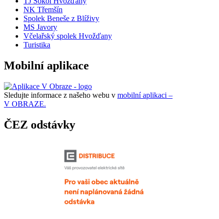
TJ Sokol Hvožďany
NK Třemšín
Spolek Beneše z Blíživy
MS Javory
Včelařský spolek Hvožďany
Turistika
Mobilní aplikace
Sledujte informace z našeho webu v
mobilní aplikaci –
V OBRAZE.
ČEZ odstávky