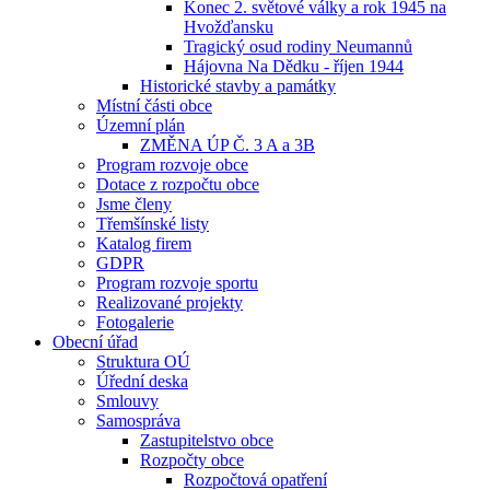
Konec 2. světové války a rok 1945 na
Hvožďansku
Tragický osud rodiny Neumannů
Hájovna Na Dědku - říjen 1944
Historické stavby a památky
Místní části obce
Územní plán
ZMĚNA ÚP Č. 3 A a 3B
Program rozvoje obce
Dotace z rozpočtu obce
Jsme členy
Třemšínské listy
Katalog firem
GDPR
Program rozvoje sportu
Realizované projekty
Fotogalerie
Obecní úřad
Struktura OÚ
Úřední deska
Smlouvy
Samospráva
Zastupitelstvo obce
Rozpočty obce
Rozpočtová opatření