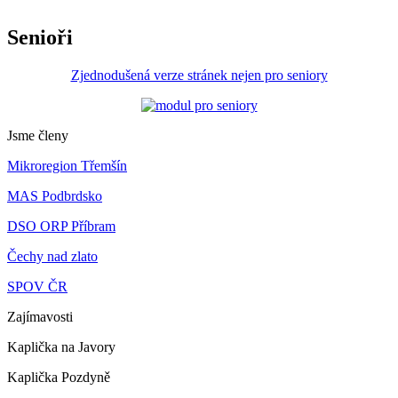
Senioři
Zjednodušená verze stránek nejen pro seniory
Jsme členy
Mikroregion Třemšín
MAS Podbrdsko
DSO ORP Příbram
Čechy nad zlato
SPOV ČR
Zajímavosti
Kaplička na Javory
Kaplička Pozdyně