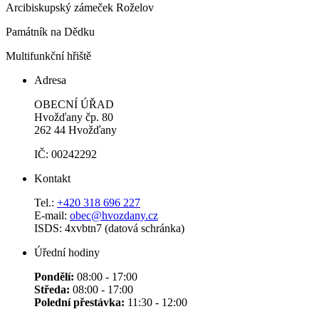
Arcibiskupský zámeček Roželov
Památník na Dědku
Multifunkční hřiště
Adresa
OBECNÍ ÚŘAD
Hvožďany čp. 80
262 44 Hvožďany
IČ: 00242292
Kontakt
Tel.:
+420 318 696 227
E-mail:
obec@hvozdany.cz
ISDS: 4xvbtn7 (datová schránka)
Úřední hodiny
Pondělí:
08:00 - 17:00
Středa:
08:00 - 17:00
Polední přestávka:
11:30 - 12:00