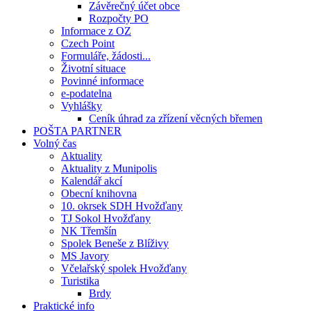
Závěrečný účet obce
Rozpočty PO
Informace z OZ
Czech Point
Formuláře, žádosti...
Životní situace
Povinné informace
e-podatelna
Vyhlášky
Ceník úhrad za zřízení věcných břemen
POŠTA PARTNER
Volný čas
Aktuality
Aktuality z Munipolis
Kalendář akcí
Obecní knihovna
10. okrsek SDH Hvožďany
TJ Sokol Hvožďany
NK Třemšín
Spolek Beneše z Blíživy
MS Javory
Včelařský spolek Hvožďany
Turistika
Brdy
Praktické info