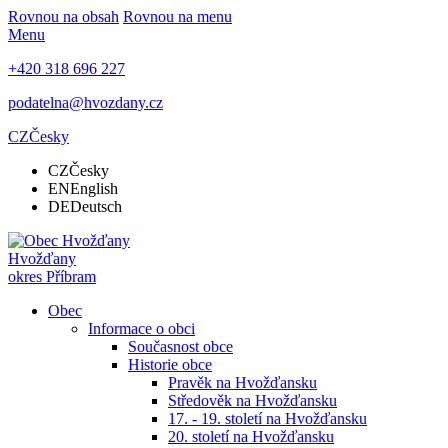
Rovnou na obsah
Rovnou na menu
Menu
+420 318 696 227
podatelna@hvozdany.cz
CZ
Česky
CZ
Česky
EN
English
DE
Deutsch
Hvožďany
okres Příbram
Obec
Informace o obci
Současnost obce
Historie obce
Pravěk na Hvožďansku
Středověk na Hvožďansku
17. - 19. století na Hvožďansku
20. století na Hvožďansku