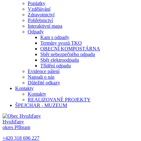
Poplatky
Vzdělávání
Zdravotnictví
Pohřebnictví
Interaktivní mapa
Odpady
Kam s odpady
Termíny svozů TKO
OBECNÍ KOMPOSTÁRNA
Sběr nebezpečného odpadu
Sběr elektroodpadu
Třídění odpadu
Evidence pálení
Napsali o nás
Důležité odkazy
Kontakty
Kontakty
REALIZOVANÉ PROJEKTY
ŠPEJCHAR - MUZEUM
Hvožďany
okres Příbram
+420 318 696 227