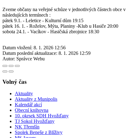
Zveme občany na veřejné schůze v jednotlivých částech obce v
následujících termínech :
pátek 9.1. - Leletice - Kulturní dům 19:15
pátek 16. 1. - Roželov, Mýta, Planiny -Klub u Hasiče 20:00
sobota 24.1. - Vacíkov - Hasičská zbrojnice 18:30
Datum vložení:
8. 1. 2026 12:56
Datum poslední aktualizace:
8. 1. 2026 12:59
Autor:
Správce Webu
Volný čas
Aktuality
Aktuality z Munipolis
Kalendář akcí
Obecní knihovna
10. okrsek SDH Hvožďany
TJ Sokol Hvožďany
NK Třemšín
Spolek Beneše z Blíživy
MS Javory